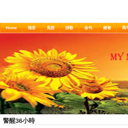
Home
福音
見證
詩歌
金句
經卷
馬
警醒36小時