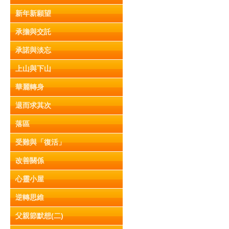
新年新願望
承擔與交託
承諾與淡忘
上山與下山
華麗轉身
退而求其次
落區
受難與「復活」
改善關係
心靈小屋
逆轉思維
父親節默想(二)