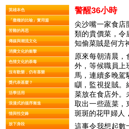
警醒36
小時
英雄本色
「撒種的比喻」實用篇
尖沙嘴一家食店
苦難的再思
類的貴價菜，令
傳媒與潮流文化
知偷菜賊是何方
消費文化的衝擊
原來每朝清晨，
色情文化的荼毒
外，等候職員上
沒有歡樂，仍有喜樂
馬，連續多晚駕
獎代表甚麼？
瞓，監視捉賊。
菜放在食店外。
活學活用
取出一些蔬菜，
浪漫式的循序漸進
斑斑的花甲婦人
情與性交鋒
放下身段
這事令我想起數