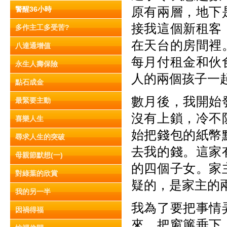
原有兩層，地下
警醒36小時
接我這個新租客
多作主工多受苦?
在天台的房間裡
八達通增值
每月付租金和伙
永生人壽保險
人的兩個孩子一
點石成金
數月後，我開始
最緊要主動
沒有上鎖，冷不
喜樂人生
始把錢包的紙幣
尋求人生的突破
去我的錢。這家
母親節默想(一)
的四個子女。家
對綠葉的欣賞
疑的，是家主的
我的另一半
我為了要把事情
因禍得福
來，把窗簾垂下