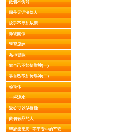
做個不倒翁
同是天涯淪落人
放手不等如放棄
師徒關係
學習原諒
為神冒險
靠自己不如倚靠神(一)
靠自己不如倚靠神(二)
論退休
一杯涼水
愛心可以做橋樑
做個有品的人
聖誕節反思─不平安中的平安