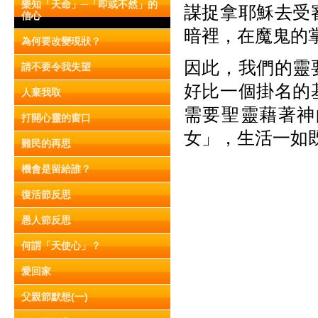
樂知「天命」─「即或不然」的
謀捉拿耶穌去受
信心
暗裡，在魔鬼的
為何要改變現狀？
因此，我們的靈
請不要令我失望
好比一個掛名的
人棄我取
需要聖靈藉著神
打開心靈的窗口
女」，生活一如
難民的再思
機會是留給誰？
復活節反思
愚人節反思
何謂「天使心」？
愛回家
父親節默想(一)