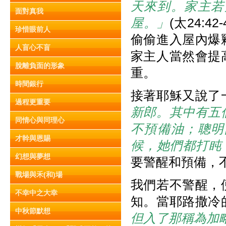
天來到。家主若
面對真我
屋。」
(太24:
珍惜眼前人
偷偷進入屋內爆
人盲心不盲
家主人當然會提
脫離負面的形象
重。
時間銀行
接著耶穌又說了
過程更重要
新郎。其中有五
同情心與同理心
不預備油；聰明
才幹與恩賜
候，她們都打盹
幻想與夢想
要警醒和預備，
戰場與禾(和)場
我們若不警醒，
不幸中之大幸
知。當耶路撒冷
中秋節默想
但入了那稱為加