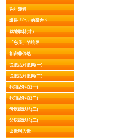
狗年運程
誰是「他」的鄰舍？
就地取材(才)
「忘我」的境界
相識非偶然
從復活到復興(一)
從復活到復興(二)
我知故我在(一)
我知故我在(二)
母親節默想(三)
父親節默想(三)
出世與入世