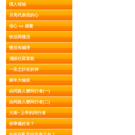
僕人領袖
月亮代表我的心
信心 vs 感覺
快活與慢活
慢活有錢淨
淺談社區宣教
一生之計在於神
豬年大檢疫
由同路人變同行者(一)
由同路人變同行者(二)
大衛─上帝的同行者
你準備好未？
如何在亂世中安身立命？