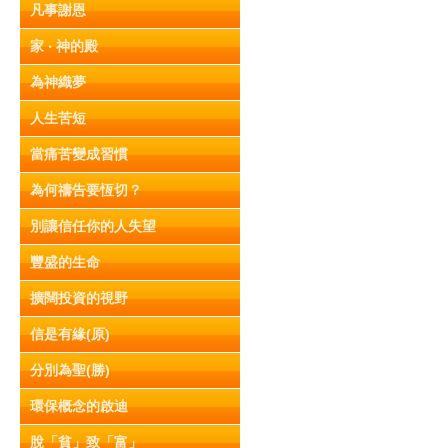
凡事謝恩
家 ‧ 神的殿
為神織夢
人生苦短
當痛苦變成習慣
為何禱告要恆切？
別讓信任你的人失望
豐盛的生命
擴闊投資的視野
信是有緣(原)
分別為聖(勝)
環保概念的啟迪
脫「貧」致「富」