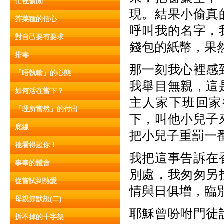
忙裡偷閒
現。結果小偷真
芥菜種的信心
呼叫我的名字，
對自己要有要求
錢包的紙幣，果
排毒
那一刻我心裡感
「唔執輸」的心態
我舉目無親，這
如何活在當下？
主人家下班回家
「理所當然」的付出
下，叫他小兒子
底線
把小兒子重罰一
祂看得起你！
我把這事告訴在
事奉的體會
別處，我匆匆另
從嘗試到熱愛
情與日俱增，臨
母親節默想(二)
耶穌曾吩咐門徒
拆不掉的十字架