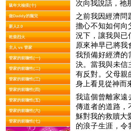
次向我說話，祂
鼠年大檢疫(十)
之前我因經濟問
做Daddy的寵兒
擔心不知如何向
新人2.0
況下，讓我與已
乾柴烈火
原來神早已將我
主人 vs 管家
我預備好經濟的
管家的前瞻性(一)
決。當我與未信
管家的前瞻性(二)
有反對。父母親
管家的前瞻性(三)
身上看見從神而
管家的前瞻性(四)
我這個曾離家遠
管家的前瞻性(五)
傳道者的道路，
管家的前瞻性(六)
穌對我的救贖大
管家的前瞻性(七)
的浪子生涯，令