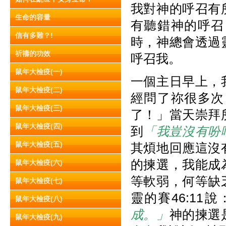
我對神的呼召有
生命的容量
有聽錯神的呼召
信有多難？!
時，神總會透過
祈禱的功效
呼召我。
鼠年大檢疫(一)
一個主日早上，
鼠年大檢疫(二)
經問了祢很多次
鼠年大檢疫(三)
了！」當天崇拜
鼠年大檢疫(四)
到
「我豈沒有吩
鼠年大檢疫(五)
其煩地回應這沒
的揀選，我能成
鼠年大檢疫(六)
等軟弱，何等缺
鼠年大檢疫(七)
靈的賽46:11說
鼠年大檢疫(八)
成。」
神的揀選
鼠年大檢疫(九)