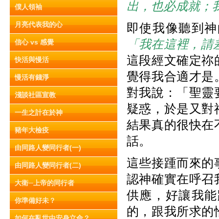
出，也必成就；
僕人領袖
月亮代表我的心
即使我像聽到神
「我在這裡，請
信心 vs 感覺
這段經文確定祢
快活與慢活
覺得我合適才是
慢活有錢淨
對我說：「聖靈
淺談社區宣教
疑惑，於是又對
一生之計在於神
結果真的很快在
豬年大檢疫
話。
由同路人變同行者(一)
這些接踵而來的
由同路人變同行者(二)
認神確實在呼召
大衛─上帝的同行者
供應，好讓我能
你準備好未？
的，跟我所求的
如何在亂世中安身立命？