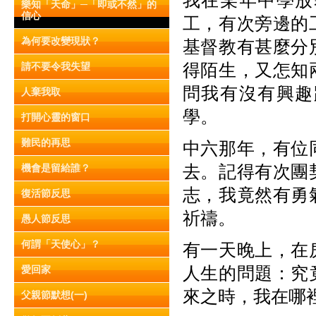
我在某年中學放
樂知「天命」─「即或不然」的
信心
工，有次旁邊的
為何要改變現狀？
基督教有甚麼分
得陌生，又怎知
請不要令我失望
問我有沒有興趣
人棄我取
學。
打開心靈的窗口
難民的再思
中六那年，有位
去。記得有次團
機會是留給誰？
志，我竟然有勇
復活節反思
祈禱。
愚人節反思
何謂「天使心」？
有一天晚上，在
人生的問題：究
愛回家
來之時，我在哪
父親節默想(一)