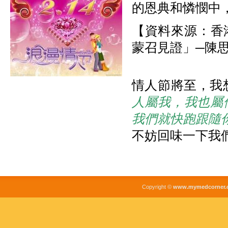
的恩典和憐憫中
【資料來源：香
蒙召見證」─陳
情人節將至，我
人屬我，我也屬
我們就快跑跟隨
不妨回味一下我
Copyright ©
www.mymedcorner