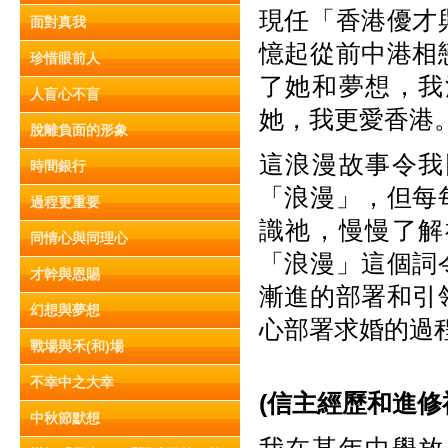
現任「香港優才
面對真我
憶起從前中港相
珍惜眼前人
了她和夢想，我
人盲心不盲
她，我更愛香港
脫離負面的形象
這浪漫故事令我
時間銀行
「浪漫」，但每
過程更重要
識祂，慢慢了解
同情心與同理心
「浪漫」這個詞
才幹與恩賜
漸進的部署和引
幻想與夢想
心部署求婚的過
戰場與禾(和)場
不幸中之大幸
(
信主經歷和進修
中秋節默想