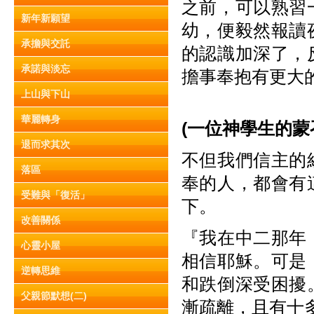
之前，可以熟習
新年新願望
幼，便毅然報讀
承擔與交託
的認識加深了，
承諾與淡忘
擔事奉抱有更大
上山與下山
華麗轉身
(一位
神學生的蒙
退而求其次
不但我們信主的
落區
奉的人，都會有
受難與「復活」
下。
改善關係
『我在中二那年
心靈小屋
相信耶穌。可是
逆轉思維
和跌倒深受困擾
父親節默想(二)
漸疏離，且有十