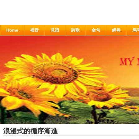
Home
福音
見證
詩歌
金句
經卷
馬
浪漫式的循序漸進