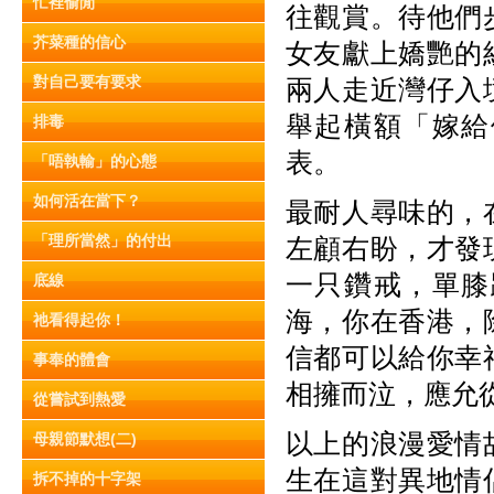
忙裡偷閒
往觀賞。待他們
芥菜種的信心
女友獻上嬌艷的
對自己要有要求
兩人走近灣仔入
舉起橫額「嫁給
排毒
表。
「唔執輸」的心態
如何活在當下？
最耐人尋味的，
「理所當然」的付出
左顧右盼，才發
一只鑽戒，單膝
底線
海，你在香港，
祂看得起你！
信都可以給你幸
事奉的體會
相擁而泣，應允
從嘗試到熱愛
以上的浪漫愛情
母親節默想(二)
生在這對異地情
拆不掉的十字架