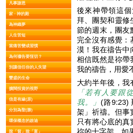
凡事謝恩
後來神帶領這個
家 ‧ 神的殿
拜、團契和靈修
為神織夢
節的週末，團友
人生苦短
完全沒有感覺：
當痛苦變成習慣
漠！我在禱告中
為何禱告要恆切？
相信既然是祢帶
別讓信任你的人失望
我的禱告，用愛
豐盛的生命
大約半年後，我
擴闊投資的視野
「若有人要跟
信是有緣(原)
我。」
(路9:
分別為聖(勝)
架」祈禱。但事
只有將心底的真
環保概念的啟迪
祢的十字架，如
脫「貧」致「富」