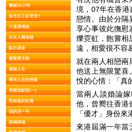
警醒36小時
境，07年在香
多作主工多受苦?
戀情。由於分隔
八達通增值
享心事彼此撫慰
爍霓虹，飽嘗相
永生人壽保險
遠，相愛很不容
點石成金
最緊要主動
就在兩人相戀兩
喜樂人生
他送上無限驚喜
悅的心情：「真
尋求人生的突破
母親節默想(一)
當兩人談婚論嫁
對綠葉的欣賞
他，曾嚮往香港
我的另一半
「優才」身份來
因禍得福
來港屆滿一年當