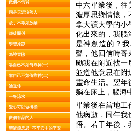
做個不倒翁
中六畢業後，往
同是天涯淪落人
濃厚思鄉情懷，
拿大讀大學的小
放手不等如放棄
化出來的，我腦
師徒關係
是神創造的？我
學習原諒
聲，他回信時寄
為神冒險
勵我在附近找一
靠自己不如倚靠神(一)
並遵他意思在附
靠自己不如倚靠神(二)
靈命生活。翌年
論退休
躺在床上，腦海
一杯涼水
畢業後在當地工
愛心可以做橋樑
他病逝，同年我
做個有品的人
悟。若干年後，
聖誕節反思─不平安中的平安