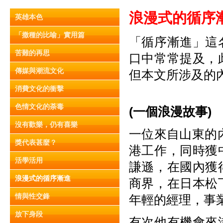
浪漫式的循序
英雄本色
「撒種的比喻」實用篇
「循序漸進」這
苦難的再思
口中常常提及，
傳媒與潮流文化
但本文所涉及的
消費文化的衝擊
色情文化的荼毒
(
一個浪漫故事)
沒有歡樂，仍有喜樂
一位來自山東的
獎代表甚麼？
港工作，同時獲
活學活用
謙遜，在國內獲
浪漫式的循序漸進
商界，在日本松
情與性交鋒
年輕的經理，事
放下身段
有次他有機會來