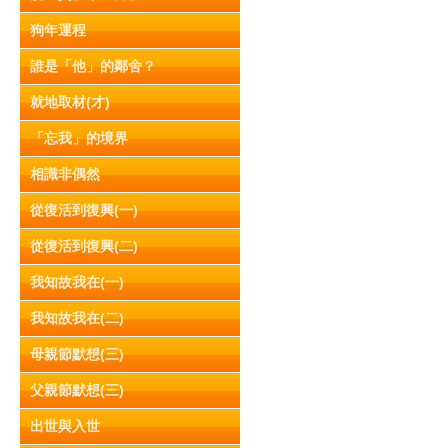
狗年運程
誰是「他」的鄰舍？
就地取材(才)
「忘我」的境界
相識非偶然
從復活到復興(一)
從復活到復興(二)
我知故我在(一)
我知故我在(二)
母親節默想(三)
父親節默想(三)
出世與入世