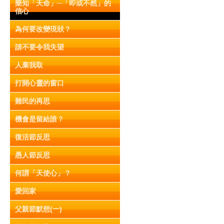
樂知「天命」─「即或不然」的
信心
為何要改變現狀？
請不要令我失望
人棄我取
打開心靈的窗口
難民的再思
機會是留給誰？
復活節反思
愚人節反思
何謂「天使心」？
愛回家
父親節默想(一)