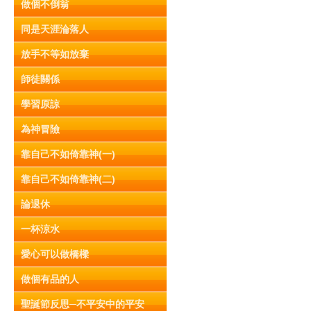
做個不倒翁
同是天涯淪落人
放手不等如放棄
師徒關係
學習原諒
為神冒險
靠自己不如倚靠神(一)
靠自己不如倚靠神(二)
論退休
一杯涼水
愛心可以做橋樑
做個有品的人
聖誕節反思─不平安中的平安