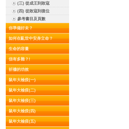
(三) 從成王到敗寇
(四) 從敗寇到復位
參考書目及頁數
你準備好未？
如何在亂世中安身立命？
生命的容量
信有多難？!
祈禱的功效
鼠年大檢疫(一)
鼠年大檢疫(二)
鼠年大檢疫(三)
鼠年大檢疫(四)
鼠年大檢疫(五)