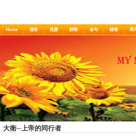
Home
福音
見證
詩歌
金句
經卷
馬
大衛─上帝的同行者