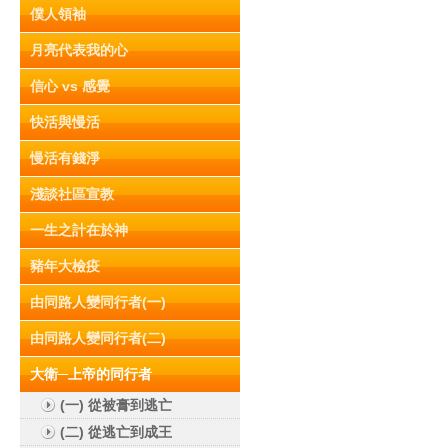
僕人領袖
月亮代表我的心
信心 vs 感覺
快活與慢活
慢活有錢淨
淺談社區宣教
一生之計在於神
豬年大檢疫
由同路人變同行者(一)
由同路人變同行者(二)
大衛─上帝的同行者
(一) 從被膏到逃亡
(二) 從逃亡到成王