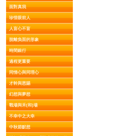
面對真我
珍惜眼前人
人盲心不盲
脫離負面的形象
時間銀行
過程更重要
同情心與同理心
才幹與恩賜
幻想與夢想
戰場與禾(和)場
不幸中之大幸
中秋節默想