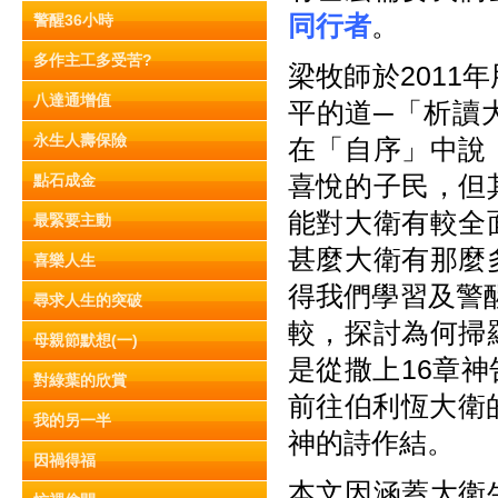
同行者
。
警醒36小時
多作主工多受苦?
梁牧師於2011
八達通增值
平的道─「析讀
永生人壽保險
在「自序」中說
喜悅的子民，但
點石成金
能對大衛有較全
最緊要主動
甚麼大衛有那麼
喜樂人生
得我們學習及警醒
尋求人生的突破
較，探討為何掃
母親節默想(一)
是從撒上16章
對綠葉的欣賞
前往伯利恆大衛
我的另一半
神的詩作結。
因禍得福
本文因涵蓋大衛