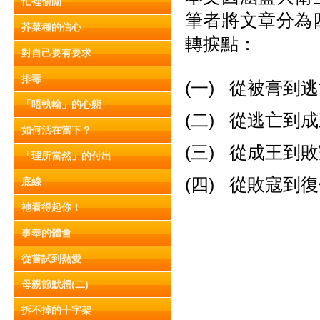
忙裡偷閒
筆者將文章分為
芥菜種的信心
轉捩點：
對自己要有要求
排毒
(一) 從被膏到
「唔執輸」的心態
(二) 從逃亡到
如何活在當下？
(三) 從成王到
「理所當然」的付出
(四) 從敗寇到
底線
祂看得起你！
事奉的體會
從嘗試到熱愛
母親節默想(二)
拆不掉的十字架