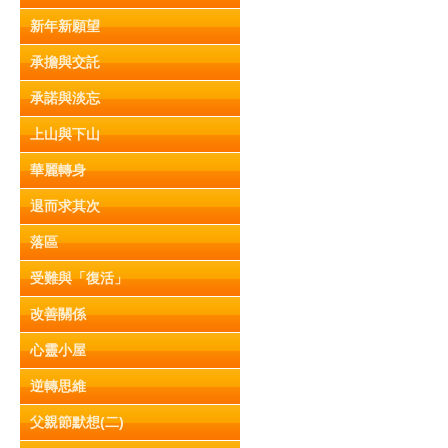
新年新願望
承擔與交託
承諾與淡忘
上山與下山
華麗轉身
退而求其次
落區
受難與「復活」
改善關係
心靈小屋
逆轉思維
父親節默想(二)