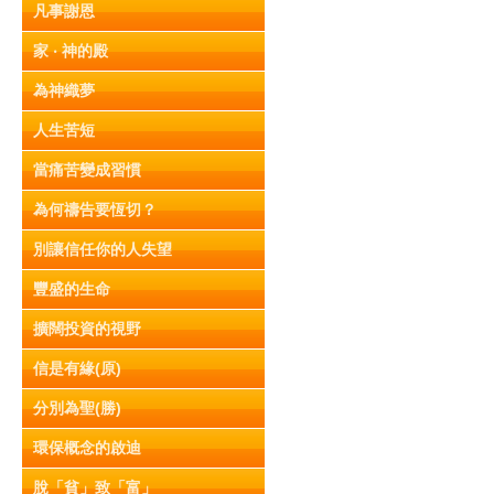
凡事謝恩
家 ‧ 神的殿
為神織夢
人生苦短
當痛苦變成習慣
為何禱告要恆切？
別讓信任你的人失望
豐盛的生命
擴闊投資的視野
信是有緣(原)
分別為聖(勝)
環保概念的啟迪
脫「貧」致「富」