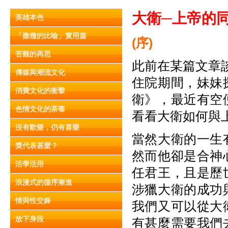
大衛─上帝的
英雄本色
「撒種的比喻」實用篇
(
序)
苦難的再思
此前在某篇文章
傳媒與潮流文化
住院期間，妹妹
消費文化的衝擊
衛》，最近有空
色情文化的荼毒
看看大衛如何與
沒有歡樂，仍有喜樂
當然大衛的一生
獎代表甚麼？
然而他卻是合神
活學活用
任君王，且是歷
浪漫式的循序漸進
涉獵大衛的成功
情與性交鋒
我們又可以從大
放下身段
有甚麼需要我們