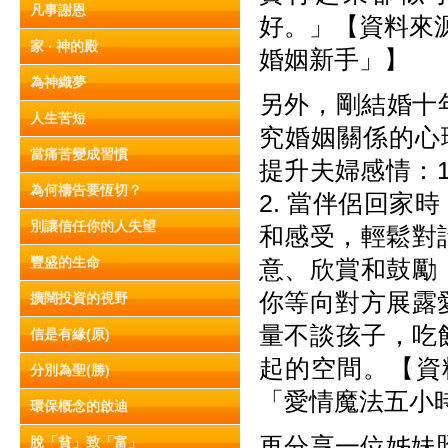
凡事謝恩
好。」【資料來源：
家 ‧ 神的殿
婚姻新手」】
為神織夢
另外，剛結婚十
人生苦短
究婚姻關係的心理學家
當痛苦變成習慣
提升夫婦感情：1.
為何禱告要恆切？
2. 當伴侶回
別讓信任你的人失望
和感受，輕鬆對
豐盛的生命
意、欣賞和鼓勵
你等向對方展露
擴闊投資的視野
量不談孩子，吃
信是有緣(原)
起的空間。【資料
分別為聖(勝)
「愛情魔法五小
環保概念的啟迪
再分享一位姊妹
脫「貧」致「富」