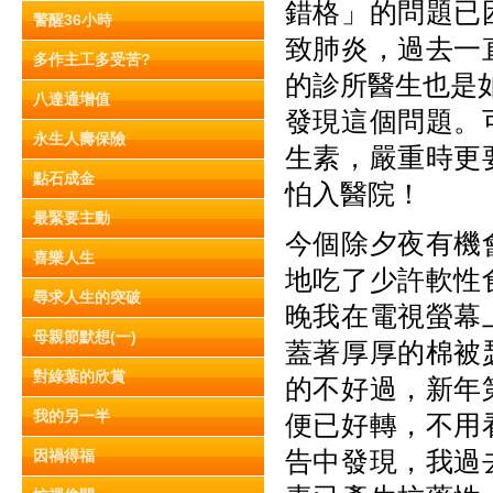
錯格」的問題已
警醒36小時
致肺炎，過去一
多作主工多受苦?
的診所醫生也是
八達通增值
發現這個問題。
永生人壽保險
生素，嚴重時更
點石成金
怕入醫院！
最緊要主動
今個除夕夜有機
喜樂人生
地吃了少許軟性
尋求人生的突破
晚我在電視螢幕
母親節默想(一)
蓋著厚厚的棉被
對綠葉的欣賞
的不好過，新年
我的另一半
便已好轉，不用
告中發現，我過
因禍得福