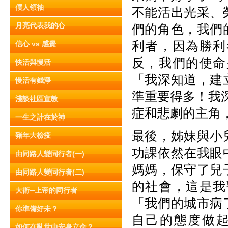
僕人領袖
不能活出光采、
月亮代表我的心
們的角色，我們
利者，因為勝利
信心 vs 感覺
反，我們的使命
快活與慢活
「我深知道，建
慢活有錢淨
準重要得多！我
淺談社區宣教
症和悲劇的主角
一生之計在於神
最後，姊妹與小
豬年大檢疫
功課依然在我眼
由同路人變同行者(一)
媽媽，保守了兒
由同路人變同行者(二)
的社會，這是我
大衛─上帝的同行者
「我們的城市病
你準備好未？
自己的態度做
如何在亂世中安身立命？