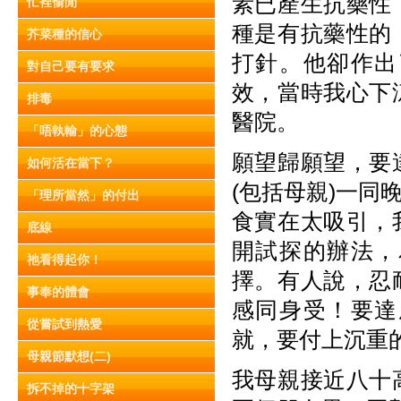
素已產生抗藥性
忙裡偷閒
種是有抗藥性的
芥菜種的信心
打針。他卻作出
對自己要有要求
效，當時我心下
排毒
醫院。
「唔執輸」的心態
願望歸願望，要
如何活在當下？
(包括母親)一
「理所當然」的付出
食實在太吸引，
底線
開試探的辦法，
祂看得起你！
擇。有人說，忍
事奉的體會
感同身受！要達
從嘗試到熱愛
就，要付上沉重
母親節默想(二)
我母親接近八十
拆不掉的十字架