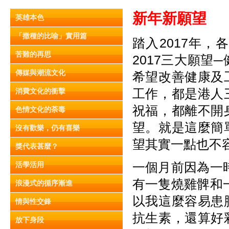
新年新願望
英雄本色
「撒種的比喻」實用篇
踏入2017年
苦難的再思
2017三大願
傳媒與潮流文化
希望改善健康及
工作，都是港人
消費文化的衝擊
祝福，都離不開
色情文化的荼毒
望。就是這麼簡
沒有歡樂，仍有喜樂
望其實一點也不
獎代表甚麼？
一個月前因為一
活學活用
有一隻燒雞髀和
浪漫式的循序漸進
以我這麼容易患
情與性交鋒
抗生素，還算好
放下身段