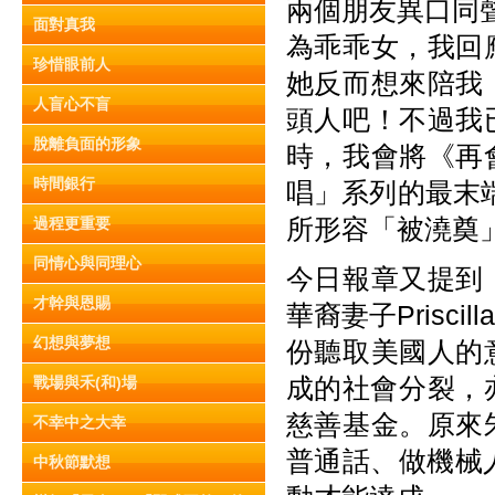
兩個朋友異口同聲
面對真我
為乖乖女，我回
珍惜眼前人
她反而想來陪我
人盲心不盲
頭人吧！不過我
脫離負面的形象
時，我會將《再
時間銀行
唱」系列的最末
所形容「被澆奠
過程更重要
同情心與同理心
今日報章又提到
才幹與恩賜
華裔妻子Pris
幻想與夢想
份聽取美國人的
成的社會分裂，亦
戰場與禾(和)場
慈善基金。原來
不幸中之大幸
普通話、做機械
中秋節默想