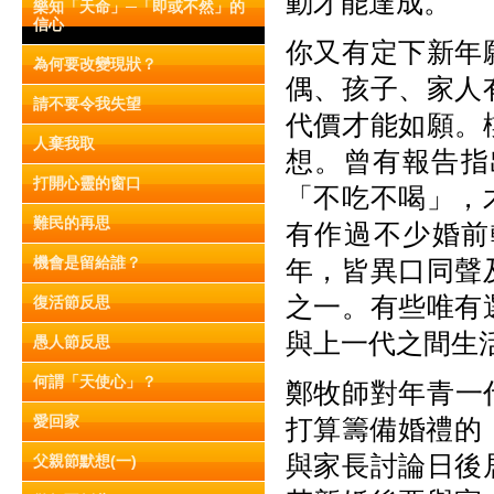
動才能達成。
樂知「天命」─「即或不然」的
信心
你又有定下新年
為何要改變現狀？
偶、孩子、家人
請不要令我失望
代價才能如願。
人棄我取
想。曾有報告指
打開心靈的窗口
「不吃不喝」，
難民的再思
有作過不少婚前
機會是留給誰？
年，皆異口同聲
之一。有些唯有
復活節反思
與上一代之間生
愚人節反思
何謂「天使心」？
鄭牧師對年青一代
愛回家
打算籌備婚禮的
與家長討論日後
父親節默想(一)