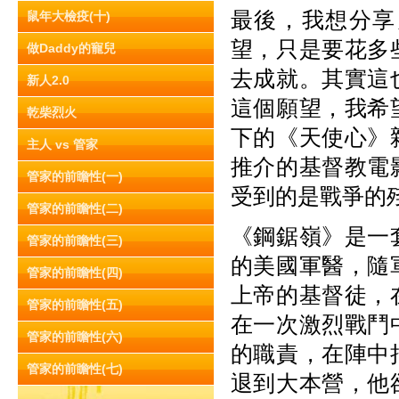
最後，我想分享
鼠年大檢疫(十)
望，只是要花多
做Daddy的寵兒
去成就。其實這
新人2.0
這個願望，我希
乾柴烈火
下的《天使心》
主人 vs 管家
推介的基督教電
管家的前瞻性(一)
受到的是戰爭的
管家的前瞻性(二)
《鋼鋸嶺》是一
管家的前瞻性(三)
的美國軍醫，隨
管家的前瞻性(四)
上帝的基督徒，
管家的前瞻性(五)
在一次激烈戰鬥
管家的前瞻性(六)
的職責，在陣中
管家的前瞻性(七)
退到大本營，他