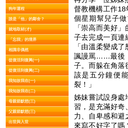
督教機構工作1
狗年運程
個星期幫兒子做
誰是「他」的鄰舍？
「崇高而美好」
就地取材(才)
子去完成一頁連
「忘我」的境界
「由溫柔變成了
相識非偶然
諷謾罵……最後
從復活到復興(一)
子。而躲在角落
從復活到復興(二)
該是五分鐘便
我知故我在(一)
裂！」
我知故我在(二)
姊妹嘗試設身處
母親節默想(三)
習，是充滿好奇
父親節默想(三)
力、自卑感和避
出世與入世
來寫不好字了嗎