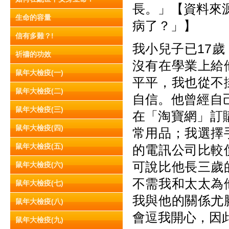
長。」【資料來源：
生命的容量
病了？」】
信有多難？!
我小兒子已17
祈禱的功效
沒有在學業上給
鼠年大檢疫(一)
平平，我也從不
鼠年大檢疫(二)
自信。他曾經自
鼠年大檢疫(三)
在「淘寶網」訂
鼠年大檢疫(四)
常用品；我選擇
鼠年大檢疫(五)
的電訊公司比較
可說比他長三歲
鼠年大檢疫(六)
不需我和太太為
鼠年大檢疫(七)
我與他的關係尤
鼠年大檢疫(八)
會逗我開心，因
鼠年大檢疫(九)