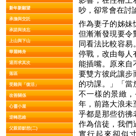
影響，在性格上
新年新願望
吵，卻常會在討
承擔與交託
作為妻子的姊妹
承諾與淡忘
但漸漸發現要令
上山與下山
同看法比較容易
華麗轉身
停戰，改由每人
能插嘴。原來自
退而求其次
要雙方彼此讓步
落區
的功課。」「當
受難與「復活」
不一樣的景緻，
改善關係
年，前路大浪未
心靈小屋
乎都是那些彷彿
逆轉思維
作為信徒，我們
父親節默想(二)
實行起來卻似寸