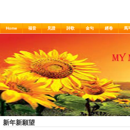
Home
福音
見證
詩歌
金句
經卷
馬
新年新願望