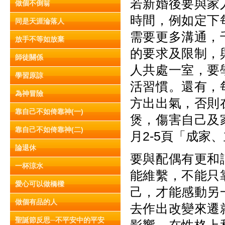
若新婚後要與家
做個不倒翁
時間，例如定下
同是天涯淪落人
需要更多溝通，
放手不等如放棄
的要求及限制，
師徒關係
人共處一室，要
學習原諒
活習慣。還有，
為神冒險
方出出氣，否則
靠自己不如倚靠神(一)
煲，傷害自己及家
靠自己不如倚靠神(二)
月2-5頁「成家
論退休
要與配偶有更和
一杯涼水
能維繫，不能只
愛心可以做橋樑
己，才能感動另
做個有品的人
去作出改變來遷
聖誕節反思─不平安中的平安