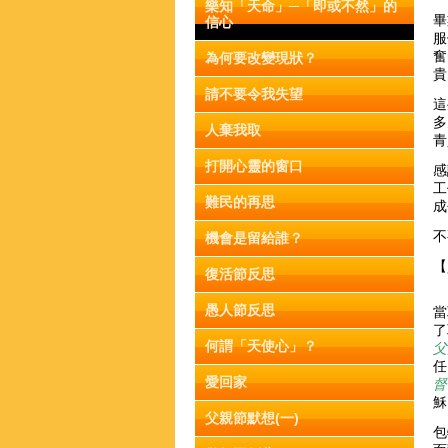
樂知「天命」─「即或不然」的
畢
信心
服
奮
為何要改變現狀？
貴
請不要令我失望
這
多
人棄我取
青
打開心靈的窗口
感
工
難民的再思
不
機會是留給誰？
【
復活節反思
愚人節反思
當
了
何謂「天使心」？
父
任
愛回家
督
穌
父親節默想(一)
包