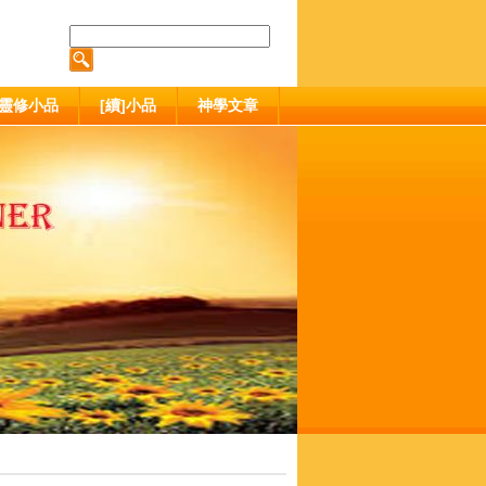
靈修小品
[續]小品
神學文章