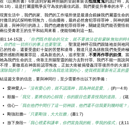
在《以弗所書》6章談到穿戴神所賜的全副軍裝去
抵擋魔鬼
的詭計時，
弗6:18)，這是打屬靈戰爭反守為攻的最佳武器。我們要提升事奉的水平
現實生活中，我們的家、我們的工作場所便是最適合鍛鍊我們屬靈生命
付撒旦的試探時軟弱無力，任由擺佈，最終必然會犯罪得罪神，與神的
及過，與神同行的路上，我們也總會犯罪得罪神，關鍵是我們能否覺悟
兩位受膏君王的生平和結局來看，便能領略到這一點。
前1:14-15說，
「你們既作順命的兒女，就不要效法從前蒙昧無知的時
，你們在一切所行的事上也要聖潔。」
聖潔是神呼召我們跟隨祂並與祂
己的性命，還要受盡釘十架的苦楚和凌辱，難道只是為拯救我們免受終
愛所感動而離棄罪惡，成為新造的人，追求聖潔，
不要再作罪的奴僕
。
祂為我們生命的主，倚靠主所賜聖靈的能力去對付罪。我們不能一面說
不理，要徹底在神面前認罪悔改，正如大衛被揭發姦淫罪後所作的火速回
潔除我的罪！」「神啊，求你為我造清潔的心，使我裡面重新有正直的靈
結這篇文章的信息，要與神同行，至少需要作出以下的準備：
愛神愛人─
「沒有愛心的，就不認識神，因為神就是愛。」
(約一4:8)
順服─
「我兒，要將你的心歸我；你的眼目也要喜悅我的道路。」
(箴
信心─
「我在他們中間行了這一切神蹟，他們還不信我要到幾時呢？
剛強壯膽─
「只要剛強，大大壯膽」
(書1:7)
放下身段─
「我心裡柔和謙卑，你們當負我的軛，學我的樣式」
(太11