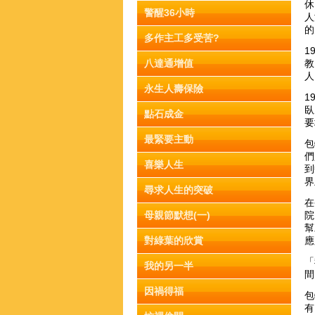
休
警醒36小時
人
的
多作主工多受苦?
1
八達通增值
教
人
永生人壽保險
1
臥
點石成金
要
最緊要主動
包
們
喜樂人生
到
界
尋求人生的突破
在
母親節默想(一)
院
幫
對綠葉的欣賞
應
「
我的另一半
間
因禍得福
包
有