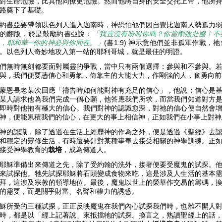
對生命危險，比其他同僚更危險。然而他將自身的安全交托上帝，他所
路奠下了基礎。
約書亞要帶領以色列人進入迦南時，神恐怕他們因自覺比迦南人勢孤力
的翻版，於是鼓勵約書亞說：
「我豈沒有吩咐你嗎？你當剛強壯膽！不
，耶和華
─
你的神必與你同在。」
(書1:9) 神示意他們並非孤軍作戰
。以色列人奇妙地攻入第一站的耶利哥城，就是最佳的明證。
們無時無刻都要面對屬靈的爭戰，當中只有兩個選擇：參與和不參與。
與，我們便要憑信心和勇氣，倚靠主的大能大力，作剛強的人，奮勇向
蒙恩長老某次回應「禱告時如何能對神有充足的信心」，他說：信心是
某人請求他為我們完成一個心願，他答應我們所求，而當我們知道對方
即時對他抱有極大的信心。我們對神的認識愈深，對祂的信心便自然會
神，便能累積我們的信心，在更大的事上相信神，正如我們在小事上對
神的認識，除了透過在生活上經歷神的作為之外，便是透過《聖經》去
和穩定的靈修生活，有時還要針對某種事奉去接受相關的神學訓練。正
接受神學教育的
栽培
，成為傳道人。
耶穌準備出來傳道之先，除了受約翰的洗外，接著便要受魔鬼的試探。
來試探他。牠先試探耶穌將石頭變成食物來吃，這是涉及人生活的基本
拜，這涉及宗教的領導地位。最後，魔鬼以世上的榮華作交易的籌碼，
的需要，而是關乎財富、名聲和權力的誘惑。
穌所受的三種試探，正正反映魔鬼在我們內心試探我們時，也離不開人
時，都是以「經上記著說」來抵擋牠的試探。換言之，熟讀聖經上的話