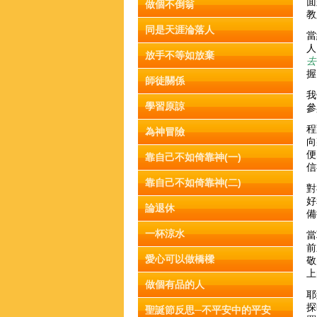
面
做個不倒翁
教
同是天涯淪落人
當
人
放手不等如放棄
去
握
師徒關係
我
學習原諒
參
程
為神冒險
向
便
靠自己不如倚靠神(一)
信
靠自己不如倚靠神(二)
對
好
論退休
備
一杯涼水
當
前
愛心可以做橋樑
敬
上
做個有品的人
耶
探
聖誕節反思─不平安中的平安