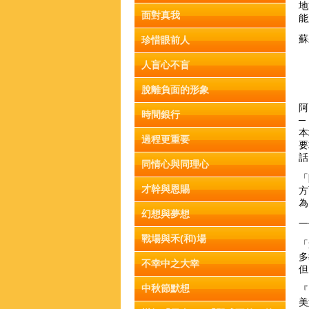
地
面對真我
能
蘇
珍惜眼前人
人盲心不盲
脫離負面的形象
阿
時間銀行
─
本
過程更重要
要
話
同情心與同理心
「
才幹與恩賜
方
為
幻想與夢想
一
戰場與禾(和)場
「
多
不幸中之大幸
但
中秋節默想
『
美