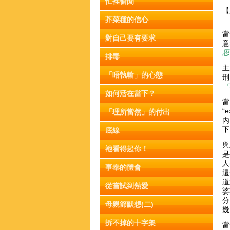
忙裡偷閒
【
芥菜種的信心
當
對自己要有要求
意
思
排毒
主
「唔執輸」的心態
刑
「
如何活在當下？
“
「理所當然」的付出
內
下
底線
與
祂看得起你！
是
人
事奉的體會
還
道
從嘗試到熱愛
婆
分
母親節默想(二)
幾
拆不掉的十字架
當