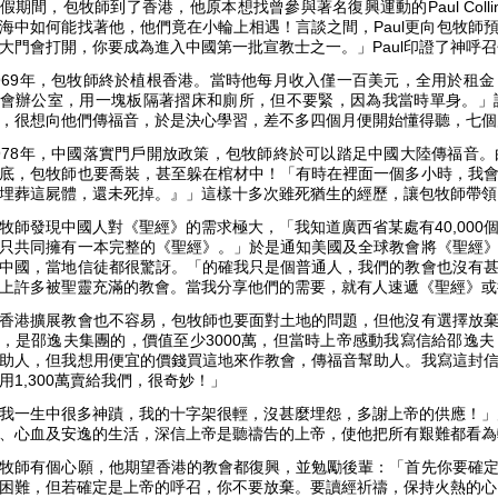
假期間，包牧師到了香港，他原本想找曾參與著名復興運動的Paul Col
海中如何能找著他，他們竟在小輪上相遇！言談之間，Paul更向包牧師
大門會打開，你要成為進入中國第一批宣教士之一。」Paul印證了神呼
969年，包牧師終於植根香港。當時他每月收入僅一百美元，全用於租
會辦公室，用一塊板隔著摺床和廁所，但不要緊，因為我當時單身。」
，很想向他們傳福音，於是決心學習，差不多四個月便開始懂得聽，七
978年，中國落實門戶開放政策，包牧師終於可以踏足中國大陸傳福音
底，包牧師也要喬裝，甚至躲在棺材中！「有時在裡面一個多小時，我
埋葬這屍體，還未死掉。』」這樣十多次雖死猶生的經歷，讓包牧師帶
牧師發現中國人對《聖經》的需求極大，「我知道廣西省某處有40,00
只共同擁有一本完整的《聖經》。」於是通知美國及全球教會將《聖經
中國，當地信徒都很驚訝。「的確我只是個普通人，我們的教會也沒有
上許多被聖靈充滿的教會。當我分享他們的需要，就有人速遞《聖經》
香港擴展教會也不容易，包牧師也要面對土地的問題，但他沒有選擇放
，是邵逸夫集團的，價值至少3000萬，但當時上帝感動我寫信給邵逸
助人，但我想用便宜的價錢買這地來作教會，傳福音幫助人。我寫這封
用1,300萬賣給我們，很奇妙！」
我一生中很多神蹟，我的十字架很輕，沒甚麼埋怨，多謝上帝的供應！」
、心血及安逸的生活，深信上帝是聽禱告的上帝，使他把所有艱難都看
牧師有個心願，他期望香港的教會都復興，並勉勵後輩：「首先你要確
困難，但若確定是上帝的呼召，你不要放棄。要讀經祈禱，保持火熱的