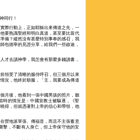
與神同行！
和實際行動上，正如耶穌出來傳道之先，一
，他要熟識聖經和明白真道，甚至要比當代
的準備？縱然沒有甚麼特別事奉的感召，我
牧師包德寧的見證分享，給我們一些啟迪，
道人才去讀神學，我怎會有那麼多錢讀書，
月前領受了清晰的服侍呼召，但三個月以來
的情況，他終於順服，「主，我要成為傳道
一個月後，他看到一張中國男孩的照片，聽
當時的情況是：中國宣教士被驅逐，《聖
不曉得，但就憑著對上帝的信心和帶領，他
，在營地派單張、傳福音，而且不主張蓄意
襲擊，不斷有人身亡，但上帝保守他的安