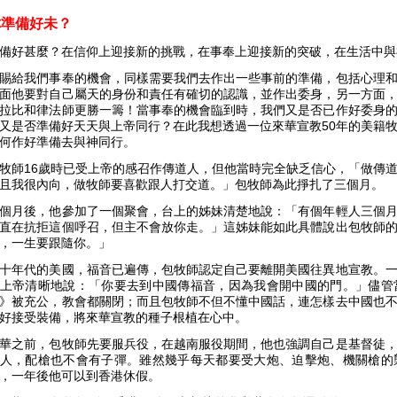
你準備好未？
備好甚麼？在信仰上迎接新的挑戰，在事奉上迎接新的突破，在生活中
賜給我們事奉的機會，同樣需要我們去作出一些事前的準備，包括心理
面他要對自己屬天的身份和責任有確切的認識，並作出委身，另一方面
拉比和律法師更勝一籌！當事奉的機會臨到時，我們又是否已作好委身
又是否準備好天天與上帝同行？在此我想透過一位來華宣教50年的美籍
何作好準備去與神同行。
牧師16歲時已受上帝的感召作傳道人，但他當時完全缺乏信心，「做傳
且我很內向，做牧師要喜歡跟人打交道。」包牧師為此掙扎了三個月。
個月後，他參加了一個聚會，台上的姊妹清楚地說：「有個年輕人三個
直在抗拒這個呼召，但主不會放你走。」這姊妹能如此具體說出包牧師
，一生要跟隨你。」
十年代的美國，福音已遍傳，包牧師認定自己要離開美國往異地宣教。
上帝清晰地說：「你要去到中國傳福音，因為我會開中國的門。」儘管
》被充公，教會都關閉；而且包牧師不但不懂中國話，連怎樣去中國也
好接受裝備，將來華宣教的種子根植在心中。
華之前，包牧師先要服兵役，在越南服役期間，他也強調自己是基督徒
人，配槍也不會有子彈。雖然幾乎每天都要受大炮、迫擊炮、機關槍的
，一年後他可以到香港休假。