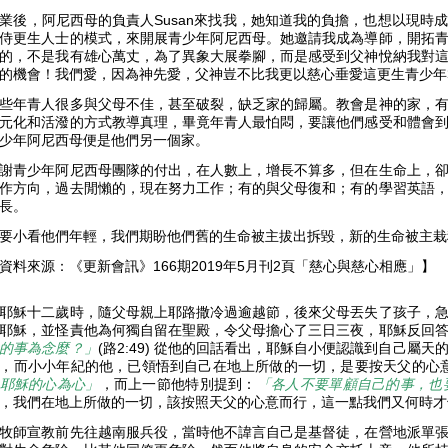
業後，阿尼西母的負責人Susan來找我，她知道我的負擔，也想以現時
侍更生人士的模式，來開展青少年阿尼西母。她邀請我成為導師，開拓
的，不是我有雄心萬丈，為了異象大展拳腳，而是感受到父神悅納我對
的機會！我們愛，因為神先愛，父神豈不比我更以慈心垂愛這更生青少
些年青人很多與父母不佳，甚至破裂，缺乏家的歸屬。教會是神的家，
元化和活潑的方式教導真理，畢竟年青人最怕悶，要讓他們感受和體會
少年阿尼西母便是他們另一個家。
謝青少年阿尼西母團隊的付出，在人數上，增長不算多，但在生命上，
作方向，過去閒懶的，現在努力工作；有的與父母復和；有的學習英語
成長。
要小看他們年輕，我們期盼他們舊的生命被主拔出拆毀，新的生命被主
資料來源：《更新會訊》166期2019年5月刊2頁「慈心與慈心相應」】
耶穌十二歲時，隨父母親上耶路撒冷過逾越節，後來父母丟失了孩子，
耶穌，並怪責他為何獨自留在聖殿，令父母擔心了三日三夜，耶穌反回
的事為念麼？」
(路2:49) 從他的回話看出，耶穌自小便認識到自己屬
，而小小年紀的他，已領悟到自己在地上所做的一切，是要按天父的心意
耶穌的心為心」
，而上一節他特別提到：
「各人不要單顧自己的事，也
，我們在地上所做的一切，該按照天父的心意而行，這一點我們又何時才
牧師宣教前先往越南服兵役，當時他不諱言自己是基督徒，在營地派單