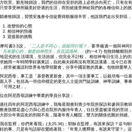
方吃苦。劉彤牧師說，我們的信仰在安舒的路上必然步向死亡，只有在
只管享受神所賜美好舒適的生活，而拒絕接受神給我們的各種信仰上的
穎睿牧師說，習慣安逸會令信徒覺得順服很辛苦，他說我們走出安舒區，
改變你的心態
相信神的預備
迎接新的挑戰
摩司書3:3說，
「二人若不同心，豈能同行呢？」
要準備過一個與神同
「凡有愛心的，都是由神而生，並且認識神。」
(約一4:7) 包牧師離
地惡劣的生活環境，生活拮据，但完全不計較， 相信神每日生活上的
求她用一年時間學好廣東話，自此兩夫婦再沒有用英語溝通，迄今已在香
，經常被邀請到世界各地帶領聚會，分享中國宣教的異象。包牧師愛華人
阿尼西母」事工是「基督教更新會」其中一項主要事工，以栽培每一位
面入手，包括為一些信仰穩定的更生人士提供門徒訓練、神學訓練、事
「可用之材」。
位在阿尼西母訓練中畢業的學員分享說：
過往四年的阿尼西母訓練中，我每星期會到青少年院所探訪和參與宗教
教會肢體花盡心力與心思在院所內服侍年青人，往往受盡被漠視的苦頭
大部分年青囚友的刑期不長，隨著年青人離院，雙方的關係也難於持續
我在監裡，你們來看我』(太25:36)；耶穌在監裡，有誰來探訪？這
好的事。只是有句話卻在縈繞著我：『年青人獲釋後，有誰來守望？』