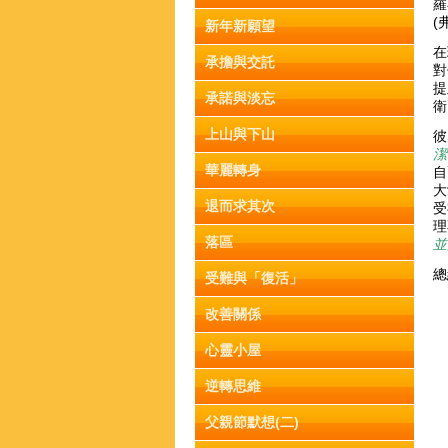
羅
(
新年新願望
在
承擔與交託
對
提
承諾與淡忘
衛
上山與下山
彼
潔
華麗轉身
自
大
退而求其次
受
理
落區
並
總
受難與「復活」
改善關係
心靈小屋
逆轉思維
父親節默想(二)