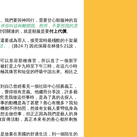
命。我們要與神同行，需要甘心順服神的旨
，求你叫這杯離開我。然而，不要照我的意
意有密切關連的，就是順服是要
付上代價
。
，還要成為罪人，接受當時最殘酷的十架嚴
活。」
(路24:7) 因此保羅在林後5:21說，
可以形容那種痛苦，所以造了一個新字
，耶穌被釘是上午九時至下午三時，在這六小時
在極其痛苦和短促的呼吸中說出來。相比之
提到自己曾經看見一個社區中心招募義工，
間，覺得很有意義。他繼而分享說，許多藝
「究竟我做這些事時，是為了真的去探人，
件事的動機是為了甚麼？善心有幾多？我知
相機都不停拍照，然後有女藝人要彎低身為
來想去做些事，但正正因為我們是藝人的身
做宣傳活動，真正本來有的善心都所剩無
的是放棄在美國的舒適生活，到一個陌生的