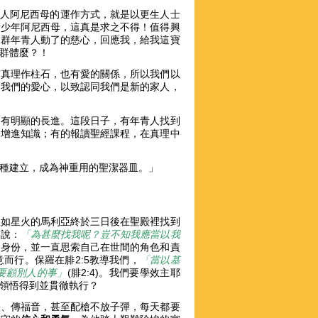
成人阿尼西母的運作方式，就是以更生人士
青少年阿尼西母，這真是求之不得！值得興
這群年青人動了的慈心，回應我，給我這寶
年群體麼？！
有真理作柱石，也有愛的關係，所以我們以
到我們的愛心，以致認同我們是新的家人，
卻有明顯的長進。這段日子，有年青人找到
，增進知識；有的報讀聖經課程，在真理中
栽種建立，成為神重用的聖潔器皿。」
急如星火的馬利亞終於三日後在聖殿裡找到
答說：
「為甚麼找我呢？豈不知我應當以我
天的身份，並一直思索自己在世間的角色和責
而行。保羅在腓2:5教導我們，
「當以基
要顧別人的事」
(腓2:4)。我們要學效主耶
領悟得到並貫徹執行？
張、傳福音，甚至配槍不放子彈，每天都要