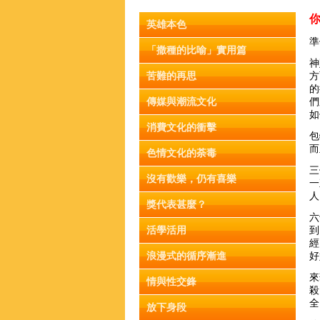
英雄本色
準
「撒種的比喻」實用篇
神
苦難的再思
方
的
傳媒與潮流文化
們
如
消費文化的衝擊
包
而
色情文化的荼毒
三
沒有歡樂，仍有喜樂
一
人
獎代表甚麼？
六
活學活用
到
經
浪漫式的循序漸進
好
來
情與性交鋒
殺
全
放下身段