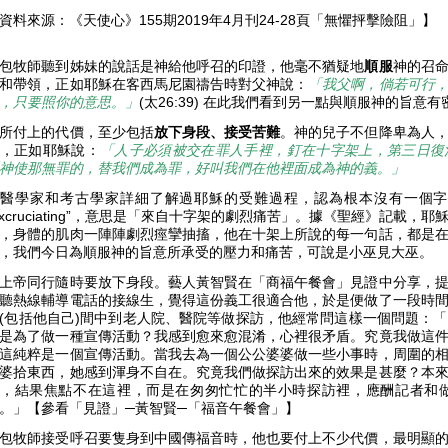
資料來源：《天使心》155期2019年4月刊24-28頁「無懼抨擊險阻」】
包牧師聽到姊妹的說話是神給他呼召的印證，他毫不猶疑地
順服
神的召
和帶領，正如耶穌在客西馬尼園禱告時對父神說：
「我父啊，倘若可行
，只要照你的意思。」
(太26:39) 在此我們看到另一點與順服神的旨
所付上的代價，至少包括
放下身段、接受苦難
。神的兒子不但降卑為人
，正如耶穌說：
「人子必須被交在罪人手裡，釘在十字架上，第三日復
神使那無罪的，替我們成為罪，好叫我們在他裡面成為神的義。」
當醫學家和考古學家詳細了解過耶穌的受難過程，認為根本沒有一個字
excruciating”，意思是「來自十字架的劇烈痛苦」。據《聖經》記載
，身體的肌肉一陣陣劇烈痙攣抽搐，他在十架上所說的每一句話，都是
，我們今日為順服神的旨意所承受的壓力和痛苦，可說是小巫見大巫。
上帝同行隨時要放下身段。藝人黃智賢在「商福午餐會」見證中分享，
聽熱線輔導電話的接線生，覺得這份義工很適合他，於是便做了一段時
(包括他自己)間中到老人院、醫院等做探訪，他經常問這樣一個問題：
是為了做一種宣傳活動？我感到愈來愈混淆，心裡很矛盾。究竟我做這
這純粹是一個宣傳活動。當我去為一個公公婆婆做一些小事時，周圍的
婆拾東西，她感到渾身不自在。究竟我們做探訪出來的效果是甚麼？本
，結果焦點不在這裡，而是在匆匆忙忙的半小時探訪裡，應酬記者和
。」【參看「見證」─黃智賢─「福音午餐會」】
包牧師接受呼召要隻身到中國傳福音時，他也要付上不少代價，最明顯