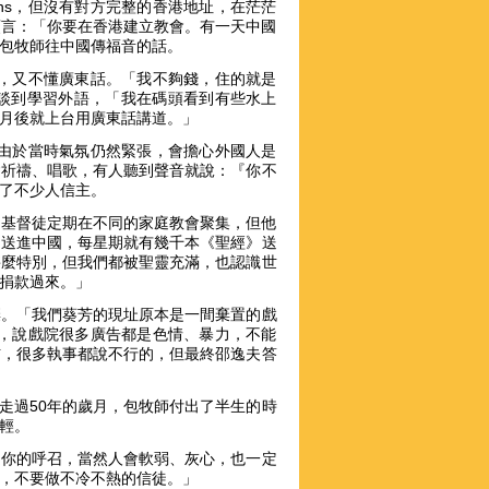
lins，但沒有對方完整的香港地址，在茫茫
預言：「你要在香港建立教會。有一天中國
召包牧師往中國傳福音的話。
金，又不懂廣東話。「我不夠錢，住的就是
談到學習外語，「我在碼頭看到有些水上
個月後就上台用廣東話講道。」
。由於當時氣氛仍然緊張，會擔心外國人是
會祈禱、唱歌，有人聽到聲音就說：『你不
領了不少人信主。
0個基督徒定期在不同的家庭教會聚集，但他
》送進中國，每星期就有幾千本《聖經》送
甚麼特別，但我們都被聖靈充滿，也認識世
或捐款過來。」
棄。「我們葵芳的現址原本是一間棄置的戲
夫，說戲院很多廣告都是色情、暴力，不能
信，很多執事都說不行的，但最終邵逸夫答
走過50年的歲月，包牧師付出了半生的時
為輕。
定你的呼召，當然人會軟弱、灰心，也一定
心，不要做不冷不熱的信徒。」