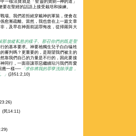
其中一樣法寶就是「聖靈的寶劍─神的道」
，便要在聖經的話語上接受栽培和操練。
的戰場。我們若拒絕穿戴神的軍裝，便會在
關係愈漸疏離。當然，我也曾在上一篇文章
前非，及早在神面前認罪悔改，從掃羅與大
候那放縱私慾的樣子。那召你們的既是聖
同行的基本要求。神要祂獨生兒子白白犠牲
極的審判嗎？更重要的，是期望我們被主的
當然靠我們自己的力量是不行的，因此要接
與神同行，一面容讓罪惡繼續玷污我們而愛
應一樣──
「求你將我的罪孽洗除淨盡，
。」
(詩51:2,10)
23:26)
」
(民14:11)
:29)