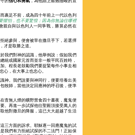
持守的
信心和勇氣
，為他踏上艱難險峻的宣
弱而裹足不前，成為四十年前上一代以色列
要懼怕，也不要驚惶；因為你無論往哪裡
，祂會親自與以色列人一同爭戰，勝算必然在
若拒絕參與，便會被宰在撒旦手下，若選擇
前，才是取勝之道。
基於我們對神的認識，他舉例說：假如我們
是總統或國家元首而並非一般平民百姓時，
增加。程長老鼓勵我們要捉緊每件小事去相
神忠心，在大事上也忠心。
認識神。我們說要與神同行，便要培養出美
如包牧師，當他決定回應神的呼召後，便準
他在杳無人煙的曠野禁食四十晝夜，魔鬼便
需要。再進一步試探他往聖殿頂接受萬人的
換取他對撒旦的降服，這已大大超越了生活
對這三方面的訴求。耶穌逐一回應魔鬼的試
，是我們有力拒絕試探的不二法門！正如保