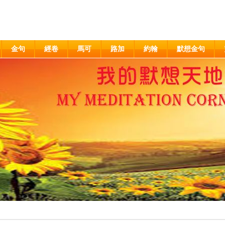
金句
經卷
馬可
路加
約翰
默想金句