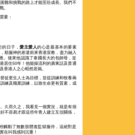
有困難和挑戰的路上才能茁壯成長。我們不
挑戰。
需要：
行的日子，
愛主愛人
的心是最基本的要素
鄉別井，順服神的差遣前來香港宣教，盡力融入
供應。後來他認識了泰國長大的包師母，並
港居住50年！他能操流利的廣東話及普通
及香港人之心昭然若揭。
基督徒更生人士為目標，並從訓練和牧養兩
奉訓練及職業訓練，以致生命更有質素，成
班。久而久之，我看見一個實況，就是有很
，好不容易才跟這些年青人建立互信關係，
。
句吩咐觸動了無數肢體進監獄服侍，這絕對是
這實在叫我感到沉重！