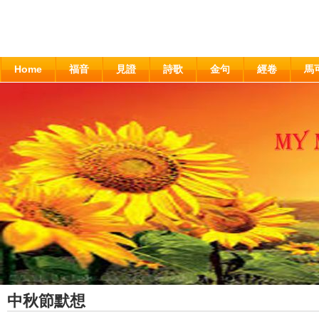
Home
福音
見證
詩歌
金句
經卷
馬
中秋節默想