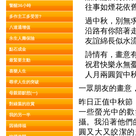
往事如煙花依
警醒36小時
多作主工多受苦?
過中秋，別無
八達通增值
沿路有你陪著
永生人壽保險
友誼綿長似水
點石成金
詩情有，畫意
最緊要主動
祝君快樂永無
喜樂人生
人月兩圓賀中
尋求人生的突破
一眾朋友的畫意
母親節默想(一)
昨日正值中秋節
對綠葉的欣賞
一些螢光中的歡
我的另一半
攝。我沿著他們
因禍得福
圓又大又皎潔的