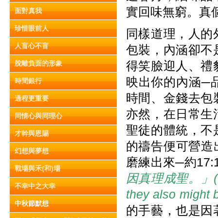
實回味無窮。真
面對真我
珍惜眼前人
同樣道理，人的
人盲心不盲
包裝，內涵卻不
得笑臉迎人、禮
脫離負面的形象
映出你的內涵─
時間銀行
時間、金錢去包
過程更重要
亦然，在日常生
同情心與同理心
聖徒的體統，不
才幹與恩賜
的禱告便可營造出來
幻想與夢想
磨練出來─約17:
戰場與禾(和)場
因真理成聖。」(KJV, “A
不幸中之大幸
they also might b
中秋節默想
的手藝，也是因