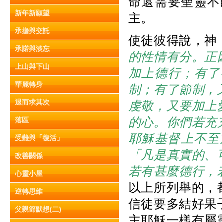
命還需要聖靈不
新年新願望
主。
承擔與交託
使徒彼得說，神
承諾與淡忘
的性情有分。正
上山與下山
加上德行；有了
華麗轉身
制；有了節制，
退而求其次
虔敬，又要加上
的心。你們若充
落區
耶穌基督上不至
受難與「復活」
「凡是真實的、
改善關係
若有甚麼德行，
心靈小屋
以上所列舉的，
逆轉思維
信徒要多結好果
父親節默想(二)
主耶穌一樣有屬