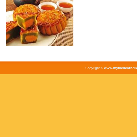
Copyright ©
www.mymedcorner