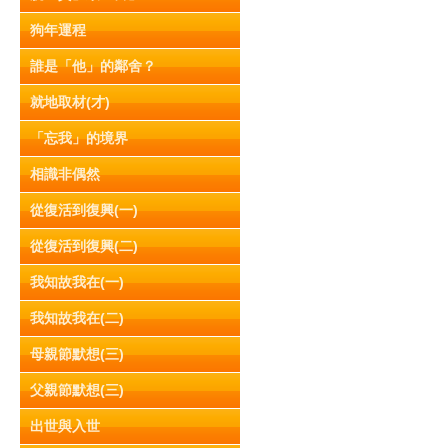
狗年運程
誰是「他」的鄰舍？
就地取材(才)
「忘我」的境界
相識非偶然
從復活到復興(一)
從復活到復興(二)
我知故我在(一)
我知故我在(二)
母親節默想(三)
父親節默想(三)
出世與入世