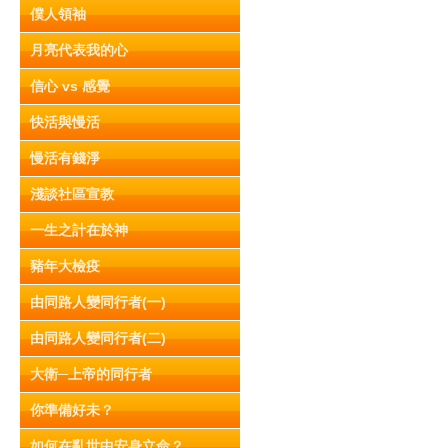
僕人領袖
月亮代表我的心
信心 vs 感覺
快活與慢活
慢活有錢淨
淺談社區宣教
一生之計在於神
豬年大檢疫
由同路人變同行者(一)
由同路人變同行者(二)
大衛─上帝的同行者
你準備好未？
如何在亂世中安身立命？