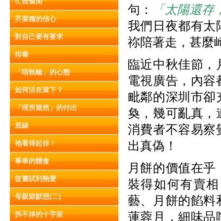
忙裡偷閒
句：
「太陽還存
芥菜種的信心
我們日夜都有太
對自己要有要求
祢陪著走，甚麼
排毒
臨近中秋佳節，
「唔執輸」的心態
電視廣告，內容
如何活在當下？
毗鄰的深圳市卻
「理所當然」的付出
奐，幾可亂真，
底線
消費者不容易察
出真偽！
祂看得起你！
事奉的體會
月餅的價值在乎
從嘗試到熱愛
裝得如何有賣相
母親節默想(二)
藝、月餅的餡料
蓮蓉月，細味品
拆不掉的十字架