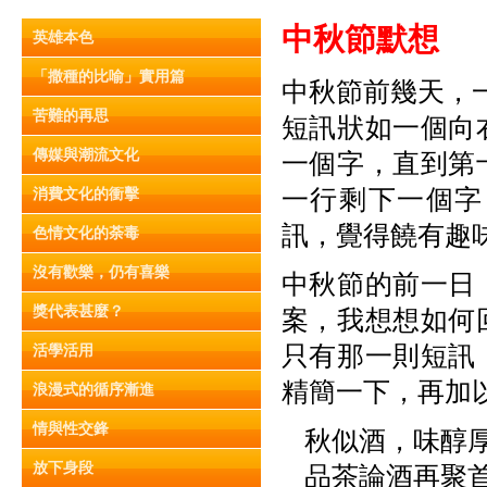
中秋節默想
英雄本色
「撒種的比喻」實用篇
中秋節前幾天，一
苦難的再思
短訊狀如一個向
傳媒與潮流文化
一個字，直到第
一行剩下一個字
消費文化的衝擊
訊，覺得饒有趣
色情文化的荼毒
沒有歡樂，仍有喜樂
中秋節的前一日
獎代表甚麼？
案，我想想如何
只有那一則短訊
活學活用
精簡一下，再加
浪漫式的循序漸進
情與性交鋒
秋似酒，味醇
放下身段
品茶論酒再聚