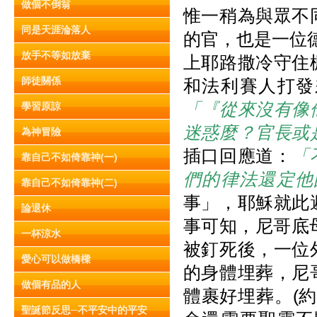
做個不倒翁
惟一稍為與眾不
同是天涯淪落人
的官，也是一位
放手不等如放棄
上耶路撒冷守住
師徒關係
和法利賽人打發
「『從來沒有像
學習原諒
迷惑麼？官長或
為神冒險
插口回應道：
「
靠自己不如倚靠神(一)
們的律法還定他
靠自己不如倚靠神(二)
事」，耶穌就此
論退休
事可知，尼哥底
一杯涼水
被釘死後，一位
愛心可以做橋樑
的身體埋葬，尼
做個有品的人
體裹好埋葬。(約
聖誕節反思─不平安中的平安