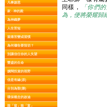
凡事謝恩
同樣，
「你們的
家 ‧ 神的殿
為，便將榮耀歸
為神織夢
人生苦短
當痛苦變成習慣
為何禱告要恆切？
別讓信任你的人失望
豐盛的生命
擴闊投資的視野
信是有緣(原)
分別為聖(勝)
環保概念的啟迪
脫「貧」致「富」