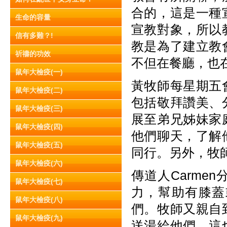
合的，這是一種
生命的容量
宣教對象，所以
信有多難？!
教是為了建立教
祈禱的功效
不但在餐廳，也
鼠年大檢疫(一)
黃牧師每星期五
鼠年大檢疫(二)
包括敬拜讚美、
鼠年大檢疫(三)
展至弟兄姊妹家
鼠年大檢疫(四)
他們聊天，了解
鼠年大檢疫(五)
同行。另外，牧
鼠年大檢疫(六)
傳道人Carm
鼠年大檢疫(七)
力，幫助有膝蓋
鼠年大檢疫(八)
們。牧師又親自
鼠年大檢疫(九)
送湯給他們，這