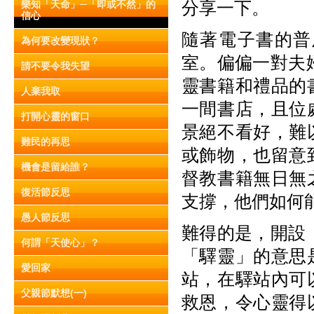
分享一下。
樂知「天命」─「即或不然」的
信心
隨著電子書的普
為何要改變現狀？
室。偏偏一對夫
請不要令我失望
靈書籍和禮品的
人棄我取
一間書店，且位
打開心靈的窗口
景絕不看好，難
難民的再思
或飾物，也留意
機會是留給誰？
督教書籍無日無
復活節反思
支撐，他們如何
愚人節反思
難得的是，開設
何謂「天使心」？
「驛靈」的意思
愛回家
站，在驛站內可
父親節默想(一)
救恩，令心靈得