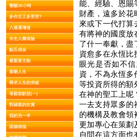
能、經驗、恩賜
警醒36小時
財產，遠多於花
多作主工多受苦?
來或下一代打算
八達通增值
有將神的國度放
永生人壽保險
了什一奉獻，盡
點石成金
資愈多在永恆比
最緊要主動
眼光是否如不信
喜樂人生
資，不為永恆多
等投資所得的額
尋求人生的突破
在神的聖工上呢
母親節默想(一)
一去支持眾多的
對綠葉的欣賞
的機構及教會領
我的另一半
更加專心在策劃
因禍得福
自問在這方面也