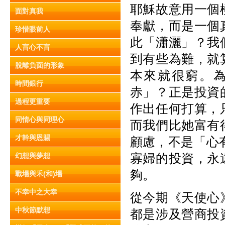
耶穌故意用一個
面對真我
奉獻，而是一個
珍惜眼前人
此「瀟灑」？我
人盲心不盲
到有些為難，就
脫離負面的形象
本來就很窮。
時間銀行
赤」？正是投資
過程更重要
作出任何打算，
同情心與同理心
而我們比她富有
才幹與恩賜
顧慮，不是「心
寡婦的投資，永
幻想與夢想
夠。
戰場與禾(和)場
不幸中之大幸
從今期《天使心
中秋節默想
都是涉及營商投