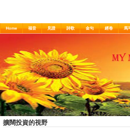
Home
福音
見證
詩歌
金句
經卷
馬
擴闊投資的視野