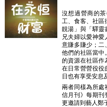
沒想過營商的茶
工、食客、社區
靚湯」
與「驛靈
兄夫婦以愛神愛
意賺多賺少；二
他們的社區當中
的資源在社區作
在日常營營役役
日也有享受安息
兩者同樣為所處
信月刊》每期刊
更邀請到藝人鄭子誠分