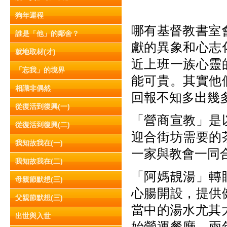
狗年運程
哪有基督教書室
誰是「他」的鄰舍？
獻的異象和心志
就地取材(才)
近上班一族心靈
「忘我」的境界
能可貴。其實他
相識非偶然
回報不知多出幾
從復活到復興(一)
「營商宣教」是
從復活到復興(二)
迎合街坊需要的
我知故我在(一)
一家與教會一同
我知故我在(二)
「阿媽靚湯」轉
母親節默想(三)
心腸開設，提供
父親節默想(三)
當中的湯水尤其
出世與入世
始營運餐廳。兩