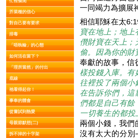
忙裡偷閒
一同竭力為擴展
芥菜種的信心
相信耶穌在太6:
對自己要有要求
寶在地上；地上
排毒
儹財寶在天上；
「唔執輸」的心態
偷。因為你的財
如何活在當下？
奉獻的故事，信
「理所當然」的付出
樣投錢入庫。有
底線
往裡投了兩個小
祂看得起你！
在告訴你們，這
事奉的體會
們都是自己有餘
一切養生的都投
從嘗試到熱愛
兩個小錢，我們
母親節默想(二)
沒有太大的分別
拆不掉的十字架