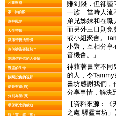
賺到錢，但卻謹
凡事謝恩
一族。當時人流
家 ‧ 神的殿
弟兄姊妹和在職
為神織夢
而另外三日則免
人生苦短
或小組聚會。T
當痛苦變成習慣
小聚，互相分享
為何禱告要恆切？
音機會。」
別讓信任你的人失望
神藉著書室不同
豐盛的生命
的人，令Tam
擴闊投資的視野
書坊感謝我們，
信是有緣(原)
分享事情，解決
分別為聖(勝)
【資料來源：《天使
環保概念的啟迪
之處 驛靈書坊」
脫「貧」致「富」