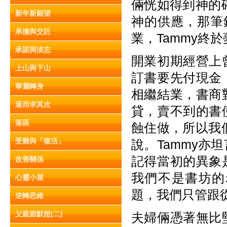
倆恍如得到神的
新年新願望
神的供應，那筆
承擔與交託
業，Tammy終
承諾與淡忘
開業初期經營上
上山與下山
訂書要先付現金
華麗轉身
相繼結業，書商
退而求其次
貸，賣不到的書
落區
蝕住做，所以我
受難與「復活」
說。Tammy
記得當初的異象
改善關係
我們不是書坊的
心靈小屋
題，我們只管跟
逆轉思維
父親節默想(二)
夫婦倆憑著無比