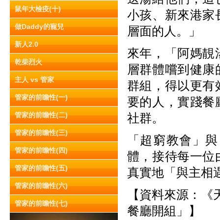
鼠年大檢疫(十)
小孩、新來港家
做Daddy的寵兒
層面的人。」
新人2.0
來年，「阿媽靚
乾柴烈火
層群體嚐到健康
主人 vs 管家
群組，得以更有
管家的前瞻性(一)
要的人，實踐餐
管家的前瞻性(二)
社群。
管家的前瞻性(三)
「超窮教會」與
管家的前瞻性(四)
體，接待每一位
管家的前瞻性(五)
真實地「與主相
管家的前瞻性(六)
【資料來源：《天使
管家的前瞻性(七)
餐廳開組」】