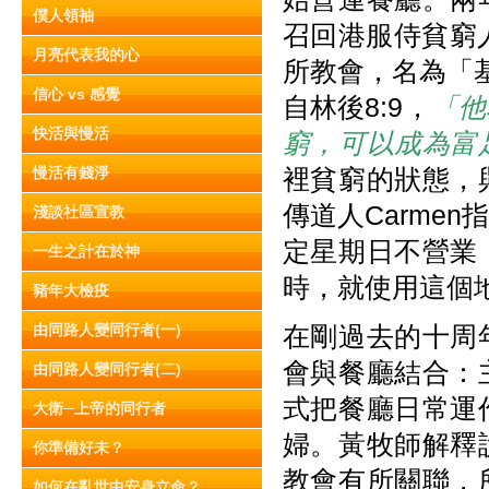
僕人領袖
召回港服侍貧窮
月亮代表我的心
所教會，名為「
信心 vs 感覺
自林後8:9，
「他
快活與慢活
窮，可以成為富
慢活有錢淨
裡貧窮的狀態，
傳道人Carme
淺談社區宣教
定星期日不營業
一生之計在於神
時，就使用這個
豬年大檢疫
由同路人變同行者(一)
在剛過去的十周
會與餐廳結合：
由同路人變同行者(二)
式把餐廳日常運
大衛─上帝的同行者
婦。黃牧師解釋
你準備好未？
教會有所關聯，
如何在亂世中安身立命？