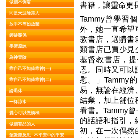
做個不倒翁
書籍，讓靈命更
同是天涯淪落人
Tammy曾學
放手不等如放棄
外，她一直希望
師徒關係
教書店，選購書
學習原諒
類書店已買少見
為神冒險
基督教書店，提
恩。同時又可以
靠自己不如倚靠神(一)
慰。」Tamm
靠自己不如倚靠神(二)
易，無論在經濟
論退休
結業，加上舖位
一杯涼水
看書。Tamm
愛心可以做橋樑
的話語和指引，
做個有品的人
初，在一次偶然
聖誕節反思─不平安中的平安