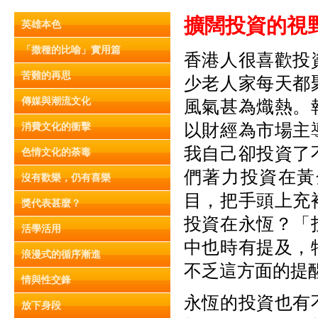
擴闊投
資
的視
英雄本色
「撒種的比喻」實用篇
香港人很喜歡投
苦難的再思
少老人家每天都
傳媒與潮流文化
風氣甚為熾熱。
以財經為市場主
消費文化的衝擊
我自己卻投資了
色情文化的荼毒
們著力投資在黃
沒有歡樂，仍有喜樂
目，把手頭上充
獎代表甚麼？
投資在永恆？「
活學活用
中也時有提及，
浪漫式的循序漸進
不乏這方面的提
情與性交鋒
永恆的投資也有
放下身段