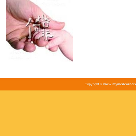
Copyright ©
www.mymedcorner