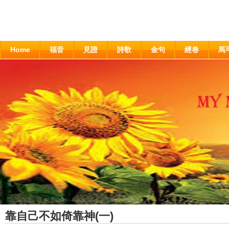
Home
福音
見證
詩歌
金句
經卷
馬
靠自己不如倚靠神(一)