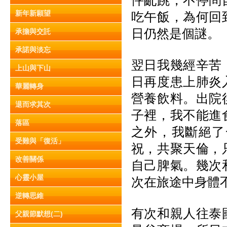
怦亂跳，不停問
新年新願望
吃午飯，為何回
日仍然是個謎。
承擔與交託
承諾與淡忘
翌日我幾經辛苦
上山與下山
日再度患上肺炎
華麗轉身
營養飲料。出院
退而求其次
子裡，我不能進
落區
之外，我斷絕了
受難與「復活」
祝，共聚天倫，
改善關係
自己脾氣。幾次
心靈小屋
次在旅途中身體
逆轉思維
有次和親人往泰
父親節默想(二)