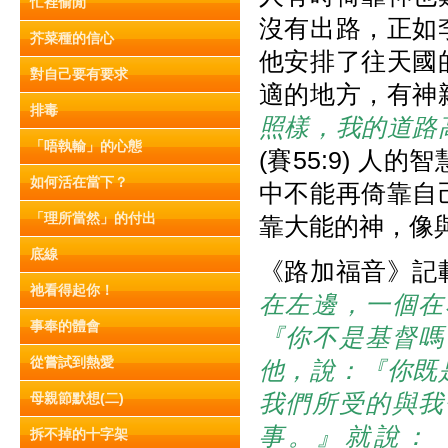
忙裡偷閒
沒有出路，正如
芥菜種的信心
他安排了往天國
對自己要有要求
適的地方，有神
排毒
照樣，我的道路
「唔執輸」的心態
(賽55:9) 
如何活在當下？
中不能再倚靠自
「理所當然」的付出
靠大能的神，像
底線
《路加福音》記
祂看得起你！
在左邊，一個在
事奉的體會
『你不是基督嗎
從嘗試到熱愛
他，說：『你既
我們所受的與我
母親節默想(二)
事。』就說：
拆不掉的十字架