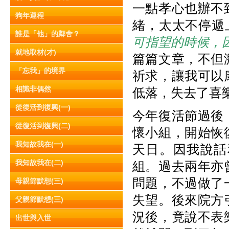
一點孝心也辦不
狗年運程
緒，太太不停遞上
誰是「他」的鄰舍？
可指望的時候，
就地取材(才)
篇篇文章，不但
「忘我」的境界
祈求，讓我可以
相識非偶然
低落，失去了喜
從復活到復興(一)
今年復活節過後
從復活到復興(二)
懷小組，開始恢
我知故我在(一)
天日。因
我說話
我知故我在(二)
組。過去兩年亦
問題，不過做了
母親節默想(三)
失望。後來院方
父親節默想(三)
況後，竟說不表
出世與入世