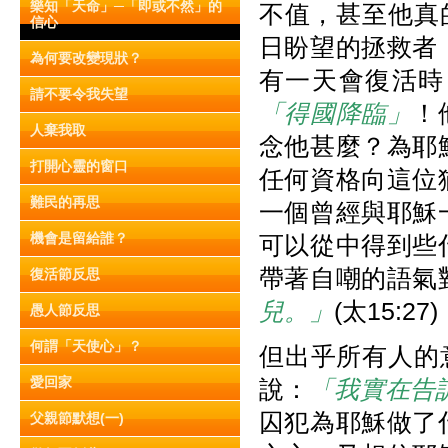
樂知「天命」─「即或不然」的
不值，甚至他真
信心
日盼望的拯救者
為何要改變現狀？
有一天會復活時
請不要令我失望
「得國降臨」
！
人棄我取
念他甚麼？為耶
打開心靈的窗口
任何資格向這位
難民的再思
一個曾經與耶穌
機會是留給誰？
可以從中得到些
帶著自嘲的語氣
復活節反思
兒。」
(太15:27)
愚人節反思
何謂「天使心」？
但出乎所有人的
愛回家
說：
「我實在告
囚犯為耶穌做了
父親節默想(一)