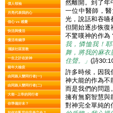
然離開。
到了年
僕人領袖
一位中醫師，醫
月亮代表我的心
光，
說話和吞嚥
信心 vs 感覺
但開始逐步恢復
快活與慢活
不驚嘆神的作為
慢活有錢淨
我，憐恤我！耶
淺談社區宣教
舞，將我的麻衣
一生之計在於神
住聲。」
(詩30:10
豬年大檢疫
許多時候，因我
由同路人變同行者(一)
神大能的作為不
由同路人變同行者(二)
而是我們的問題
大衛─上帝的同行者
擁有無窮智慧與
你準備好未？
對神完全單純的
如何在亂世中安身立命？