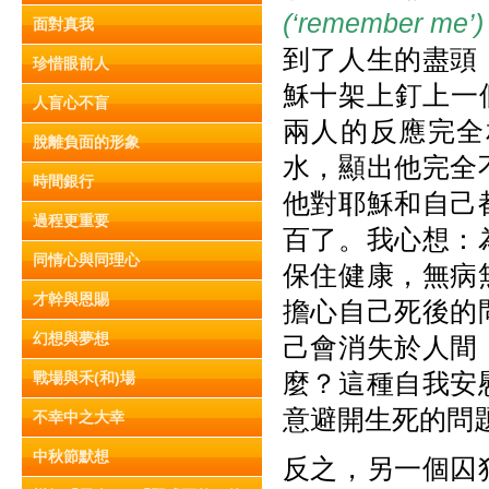
(‘remember me
面對真我
到了人生的盡頭
珍惜眼前人
穌十架上釘上一
人盲心不盲
兩人的反應完全
脫離負面的形象
水，顯出他完全
時間銀行
他對耶穌和自己
過程更重要
百了。我心想：
同情心與同理心
保住健康，無病
才幹與恩賜
擔心自己死後的
幻想與夢想
己會消失於人間
麼？這種自我安
戰場與禾(和)場
意避開生死的問
不幸中之大幸
中秋節默想
反之，另一個囚