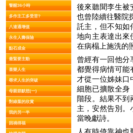
後來聽聞李生被
警醒36小時
也曾陸續往醫院探
多作主工多受苦?
託主，但不知如
八達通增值
地向主表達出來
永生人壽保險
在病榻上施洗的
點石成金
曾經有一回他分
最緊要主動
都覺得病情可能
喜樂人生
才從一位姊妹口
尋求人生的突破
細胞已擴散全身
母親節默想(一)
階段。結果不到
對綠葉的欣賞
主，安然告別。
我的另一半
當晚獻詩。
因禍得福
人有時倚靠神也