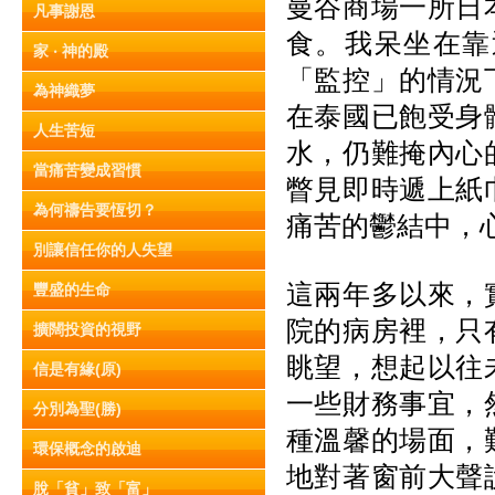
曼谷商場一所日
凡事謝恩
食。我呆坐在靠
家 ‧ 神的殿
「監控」的情況
為神織夢
在泰國已飽受身
人生苦短
水，仍難掩內心
當痛苦變成習慣
瞥見即時遞上紙
為何禱告要恆切？
痛苦的鬱結中，
別讓信任你的人失望
這兩年多以來，
豐盛的生命
院的病房裡，只
擴闊投資的視野
眺望，想起以往
信是有緣(原)
一些財務事宜，
分別為聖(勝)
種溫馨的場面，
環保概念的啟迪
地對著窗前大聲
脫「貧」致「富」