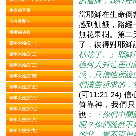
的盾牌；我心裡
生命的容量
當耶穌在生命倒
信有多難？!
感到飢餓，路經
祈禱的功效
無花果樹。第二
了，彼得對耶穌
鼠年大檢疫(一)
枯乾了。』耶穌
鼠年大檢疫(二)
論何人對這座山
鼠年大檢疫(三)
惑，只信他所說
鼠年大檢疫(四)
們禱告祈求的，
鼠年大檢疫(五)
(可11:21-
鼠年大檢疫(六)
倚靠神，我們只
鼠年大檢疫(七)
說：
「你們中間
鼠年大檢疫(八)
呢？你們雖然不
鼠年大檢疫(九)
的父，豈不更把