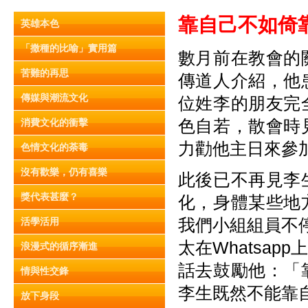
靠自己不如倚靠
英雄本色
「撒種的比喻」實用篇
數月前在教會的
苦難的再思
傳道人介紹，他
傳媒與潮流文化
位姓李的朋友完
色自若，散會時
消費文化的衝擊
力勸他主日來參
色情文化的荼毒
沒有歡樂，仍有喜樂
此後已不再見李
獎代表甚麼？
化，身體某些地
我們小組組員不停
活學活用
太在Whatsa
浪漫式的循序漸進
話去鼓勵他：「
情與性交鋒
李生既然不能靠
放下身段