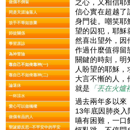
之心，又相信耶
做個不倒翁
信心實在超越了
同是天涯淪落人
身門徒。嘲笑耶
放手不等如放棄
望的囚犯，耶穌
師徒關係
然喜出望外，因
學習原諒
作過什麼值得留
為神冒險
關鍵的時刻，明
靠自己不如倚靠神(一)
人盼望的耶穌，
靠自己不如倚靠神(二)
大言不慚的人，
論退休
就是
「丟在火爐
一杯涼水
過去兩年多以來
愛心可以做橋樑
13年底因肺炎
做個有品的人
嚥有困難，一口
聖誕節反思─不平安中的平安