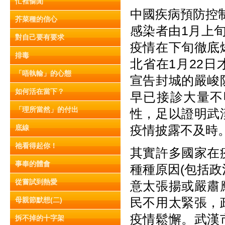
忙裡偷閒
中國疾病預防控
芥菜種的信心
感染者由1月上
對自己要有要求
疫情在下旬徹底
排毒
北省在1月22
「唔執輸」的心態
宣告封城的嚴峻
如何活在當下？
早已接診大量不
「理所當然」的付出
性，足以證明武
疫情披露不及時
底線
祂看得起你！
其實許多國家在
事奉的體會
種種原因(包括
從嘗試到熱愛
意太張揚或嚴肅
民不用太緊張，
母親節默想(二)
疫情鬆懈。武漢
拆不掉的十字架