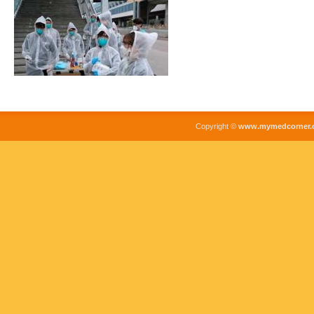
Copyright ©
www.mymedcorner