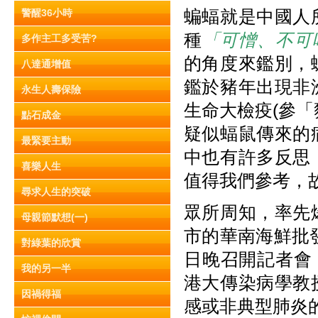
蝙蝠就是中國人
警醒36小時
種
「可憎、不可
多作主工多受苦?
的角度來鑑別，
八達通增值
鑑於豬年出現非
永生人壽保險
生命大檢疫(參
點石成金
疑似蝠鼠傳來的
最緊要主動
中也有許多反思
喜樂人生
值得我們參考，
尋求人生的突破
眾所周知，率先
母親節默想(一)
市的華南海鮮批
對綠葉的欣賞
日晚召開記者會
我的另一半
港大傳染病學教
因禍得福
感或非典型肺炎