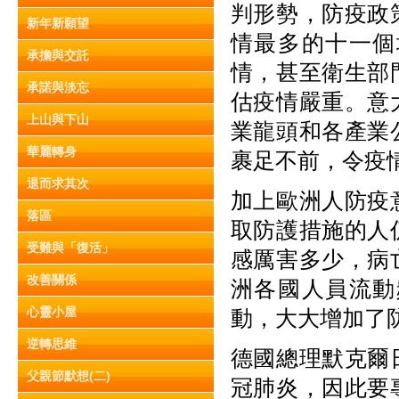
判形勢，防疫政
新年新願望
情最多的十一個
承擔與交託
情，甚至衛生部
承諾與淡忘
估疫情嚴重。意
上山與下山
業龍頭和各產業
華麗轉身
裹足不前，令疫
退而求其次
加上歐洲人防疫
落區
取防護措施的人
受難與「復活」
感厲害多少，病
改善關係
洲各國人員流動
心靈小屋
動，大大增加了
逆轉思維
德國總理默克爾
父親節默想(二)
冠肺炎，因此要