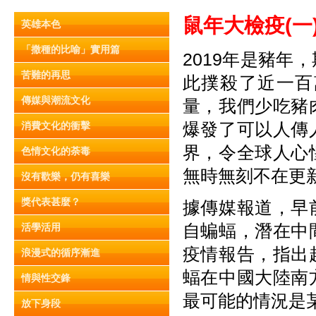
鼠年大檢疫(
一
英雄本色
「撒種的比喻」實用篇
2019年是豬
苦難的再思
此撲殺了近一百
傳媒與潮流文化
量，我們少吃豬
爆發了可以人傳
消費文化的衝擊
界，令全球人心
色情文化的荼毒
無時無刻不在更
沒有歡樂，仍有喜樂
獎代表甚麼？
據傳媒報道，早
自蝙蝠，潛在中
活學活用
疫情報告，指出
浪漫式的循序漸進
蝠在中國大陸南
情與性交鋒
最可能的情況是
放下身段