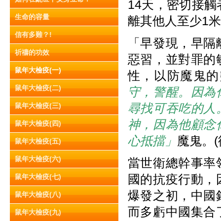
14天，密切接
生命的容量
離其他人至少1
信有多難？!
「早發現，早隔
祈禱的功效
惡習，並對罪的
鼠年大檢疫(一)
性，以防魔鬼的
鼠年大檢疫(二)
守，警醒。因為
尋找可吞吃的人
鼠年大檢疫(三)
神，因為他顧念
鼠年大檢疫(四)
心抵擋」
魔鬼。(彼
鼠年大檢疫(五)
鼠年大檢疫(六)
當世衛總幹事率
國的抗疫行動，
鼠年大檢疫(七)
爆發之初，中國
鼠年大檢疫(八)
而多虧中國集合
鼠年大檢疫(九)