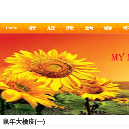
Home
福音
見證
詩歌
金句
經卷
馬
鼠年大檢疫(一)