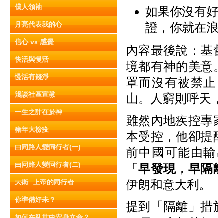
僕人領袖
如果你沒有
月亮代表我的心
證，你就在
信心 vs 感覺
內容最後說：基
快活與慢活
境都有神的美意
慢活有錢淨
罩而沒有被禁止
淺談社區宣教
山。人窮則呼天
一生之計在於神
雖然內地疾控專
豬年大檢疫
本受控，他卻提
由同路人變同行者(一)
前中國可能由輸
由同路人變同行者(二)
「
早發現，早隔
伊朗和意大利。
大衛─上帝的同行者
你準備好未？
提到「隔離」措
如何在亂世中安身立命？