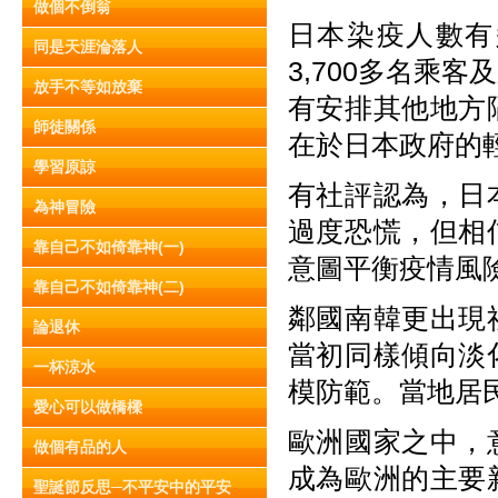
做個不倒翁
日本染疫人數有
同是天涯淪落人
3,700多名乘
放手不等如放棄
有安排其他地方
師徒關係
在於日本政府的
學習原諒
有社評認為，日
為神冒險
過度恐慌，但相
靠自己不如倚靠神(一)
意圖平衡疫情風
靠自己不如倚靠神(二)
鄰國南韓更出現
論退休
當初同樣傾向淡
一杯涼水
模防範。當地居
愛心可以做橋樑
歐洲國家之中，
做個有品的人
成為歐洲的主要
聖誕節反思─不平安中的平安