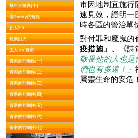
市因地制宜施行
鼠年大檢疫(十)
速見效，證明一
做Daddy的寵兒
時各區的管治單
新人2.0
對付罪和魔鬼的
乾柴烈火
疫措施」
。《詩篇
主人 vs 管家
敬畏他的人也是
管家的前瞻性(一)
們也有多遠！」
管家的前瞻性(二)
屬靈生命的安危
管家的前瞻性(三)
管家的前瞻性(四)
管家的前瞻性(五)
管家的前瞻性(六)
管家的前瞻性(七)