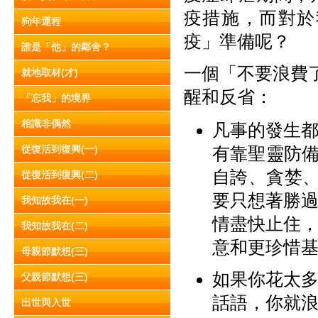
疫措施，而對於
狗年運程
疫」準備呢？
誰是「他」的鄰舍？
一個「不要浪費了
就地取材(才)
醒和反省：
「忘我」的境界
相識非偶然
凡事的發生
從復活到復興(一)
有靠聖靈防
自誇、貪婪、
從復活到復興(二)
要只想著勝
我知故我在(一)
情盡快止住
我知故我在(二)
意和更珍惜
母親節默想(三)
如果你花太
父親節默想(三)
話語，你就
出世與入世