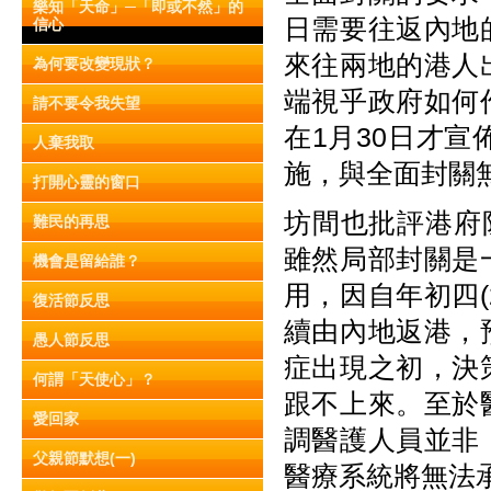
樂知「天命」─「即或不然」的
日需要往返內地
信心
來往兩地的港人
為何要改變現狀？
端視乎政府如何
請不要令我失望
在1月30日才
人棄我取
施，與全面封關
打開心靈的窗口
坊間也批評港府
難民的再思
雖然局部封關是
機會是留給誰？
用，因自年初四(
復活節反思
續由內地返港，
愚人節反思
症出現之初，決
何謂「天使心」？
跟不上來。至於
愛回家
調醫護人員並非
父親節默想(一)
醫療系統將無法