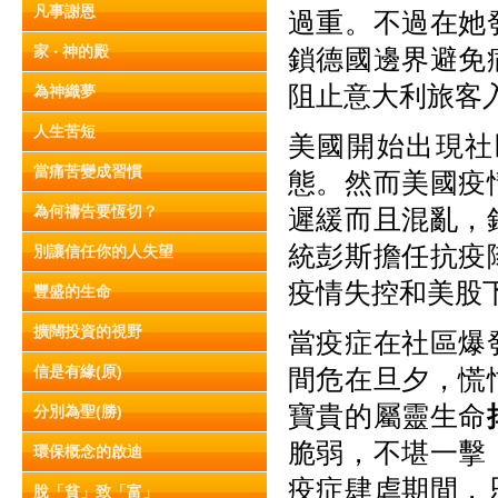
凡事謝恩
過重。不過在她
家 ‧ 神的殿
鎖德國邊界避免
阻止意大利旅客
為神織夢
人生苦短
美國開始出現社
當痛苦變成習慣
態。然而美國疫
為何禱告要恆切？
遲緩而且混亂，
統彭斯擔任抗疫
別讓信任你的人失望
疫情失控和美股
豐盛的生命
擴闊投資的視野
當疫症在社區爆
信是有緣(原)
間危在旦夕，慌
寶貴的屬靈生命
分別為聖(勝)
脆弱，不堪一擊
環保概念的啟迪
疫症肆虐期間，
脫「貧」致「富」