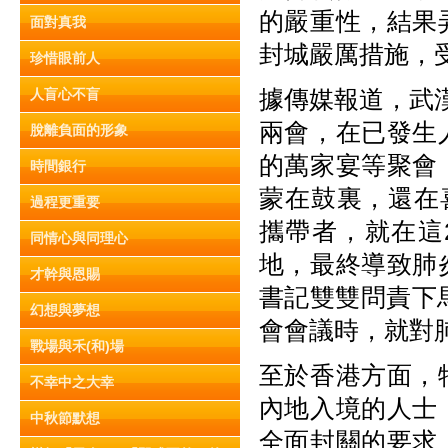
的嚴重性，結果
面對真我
封城嚴厲措施，
珍惜眼前人
據傳媒報道，武
人盲心不盲
兩會，在已發生
脫離負面的形象
的萬家宴等聚會
時間銀行
蒙在鼓裏，還在
過程更重要
攜帶者，就在這
同情心與同理心
地，最終導致肺
才幹與恩賜
書記雙雙問責下
幻想與夢想
會會議時，就對
戰場與禾(和)場
至於香港方面，
不幸中之大幸
內地入境的人士
中秋節默想
全面封關的要求