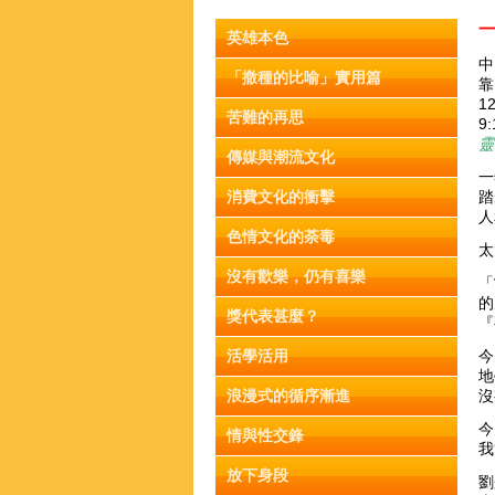
英雄本色
中
「撒種的比喻」實用篇
靠
1
苦難的再思
9
靈
傳媒與潮流文化
一
消費文化的衝擊
踏
人
色情文化的荼毒
太
沒有歡樂，仍有喜樂
「
的
獎代表甚麼？
『
活學活用
今
地
浪漫式的循序漸進
沒
今
情與性交鋒
我
放下身段
劉