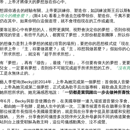
帝，上帝才將偉大的夢想放在你心中。
想跟你過去的經驗有關。上帝要訓練你、塑造你，如訓練波斯王后以斯帖
現今的機會麼？』
(斯4:14) 看看上帝過去怎樣帶領你、塑造你。千萬
仍在其中。如果你明白這個道理，就不會埋怨現在的工作或處境。
要靠近那心中有夢想的人，視野更廣闊。視野會決定你的夢想，否則你
實現的管道，有些平凡的人，都實現了夢想，大部份都是靠團隊，所以
的想像力是對上帝夢想的搖籃(培育的場所)，要把你的思想模式從『現在
祈求上帝：『主，祢要做甚麼？』或『主，祢想我做甚麼？』假如你的
『所求所想』，就沒有『超乎所求所想』。
有『夢想』，再有『禱告』，最後『行動』。不但要有偉大的夢想，更
兒女，一定要有夢想，否則你不可能完成超乎所求所想的工作。
『沒有
工是永無休止的。」
藝人李璧琦(Becky)於2014年，上帝為她完成第一個夢想：首個個人音樂
，上帝為她完成第二個夢想，正式成為歌手且出版專輯，藉歌曲及見證
她所想所求的。她充滿感恩地說：「
一切都是當我踏出一步去做神所喜悅
年6月，Becky與影音使團合作，在美國舉辦一連九場巡迴音樂分享
，都由她一手包辦，是她人生中的第一次。三藩市候選市長在聽畢分享
那位候選市長指現今美國最需要的，就是我在分享會中提及那溫暖和安
接納。」另外，分享會的司儀曾多次陪伴外父及外母參與不同的佈道聚
站到台上接受耶穌為救主時，這位司儀感動萬分、泣不成聲。