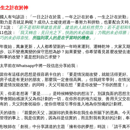
一生之計在於神
國人有句諺語：「一日之計在於晨，一年之計在於春，一生之計在於勤
勤力是否就足夠呢？成功人士縱使經過一番努力和拼勁，也要配合天時
27:1說：
「若不是耶和華建造房屋，建造的人就枉然勞力；若不是耶和
:11也說：
「我又轉念：見日光之下，快跑的未必能贏；力戰的未必得勝
巧的未必得喜悅。
所臨到眾人的是在乎當時的機會。
」
年復始，萬象更新，人人都希望新的一年時來運到、運轉乾坤，大家又
步、以不變應萬變的保守思想為妙？如果要變，你希望看見甚麼改變去
和事的改變？還是想到自己求變？
太早前在Whatsapp中將一段信息分享給我：
當你有這樣的思想是很容易卡住的：『要是情況能改變，就能活得更好
房子或是有更好的朋友，那麼我一定會很高興。』但我經常學到，在情
要是情況能改變』的同時，天父可能在想『要是你改變一下你的態度！』
天，你若老想著『要是……』是時候轉變你的想法了。別讓負面的思想
學會開始感謝天父為你計劃的一切，在你所在的地方綻放、善用天父交
有的，天父則會祝福你，使你倍增並引導你進入祂為你預備的計劃裡。
天的禱告：『親愛的天父，謝謝祢的美善和在我生命所賜下的恩典。今
管理的事上，我是信實的，因為祢是信實的，而且對我有美好的計劃，
彤牧師在「創視」中分享講道的主題「擁有你的夢想」時說：「請千萬