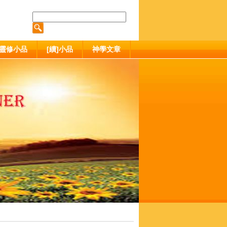
靈修小品
[續]小品
神學文章