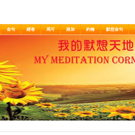
金句
經卷
馬可
路加
約翰
默想金句