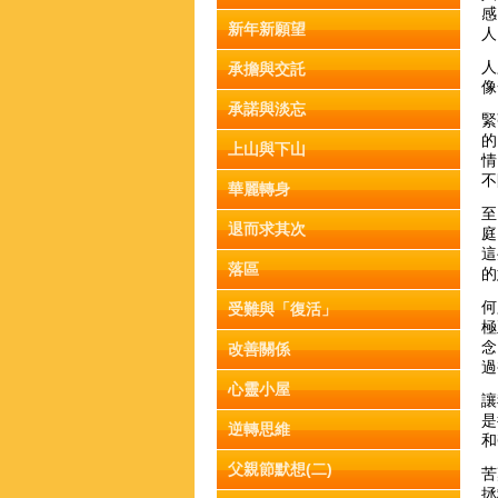
感
新年新願望
人
人
承擔與交託
像
承諾與淡忘
緊
的
上山與下山
情
不
華麗轉身
至
退而求其次
庭
這
落區
的
何
受難與「復活」
極
念
改善關係
過
心靈小屋
讓
是
逆轉思維
和
父親節默想(二)
苦
拯