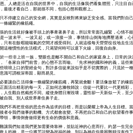
恩。人總是活在自我的世界中，自我的生活像我們看集體照，只注目自
，最後才看自己，那就很不同，包括心態和觀察上。
只不停建立自己的安全網，其實是反映對將來缺乏安全感。當我們對自
一條繃緊的橡筋繩。
張的生活就好像被手頭上的事牽著鼻子走，所以常常面孔繃緊，心情不
是一波未平、一波又起，或一浪接一浪，事情排山倒海地擠壓過來，心
，只有在餘暇能喘氣的空間才感受得到。人就這樣每天營營役役地去生
開這種慣性的生活模式，只渴望何時可以退下火線，回復自由身。
於一些非上班一族，雙眼也是離不開自己和自己的家庭身上，日常的決
，「各家自掃門前雪」的心態不言而喻。「先求神的國和神的義，這些
些琅琅上口的聖經金句，對許多信徒來說似乎是不切實際的，只流於一
意識可謂根深蒂固，顯而易見。
必要讓自己活得像一條繃緊的橡筋繩，再緊就會斷！要活像放鬆了的橡
正面活出精彩的每一天，正如何志滌牧師說：信徒一代要比一代更精彩
，人生觀自然截然不同。縱使身體日漸毀壞，靈性卻一天新似一天，至
被自我、別人或世界牽住鼻子走。
我們不再把世俗的思念作為追求的目標，而是以榮耀上帝為人生目標。
後者令我們做事的動機、方式都會改變。不再把自己和自己的欲望看作
帶領，事情倒會做得更有生命的價值和意義。
難讓我們知道我們更加需要倚靠神，並貼近神的心意而行。約瑟一生完
救人的神，是一位將咒詛變為祝福的神。別以為神在你最困難時沒有作