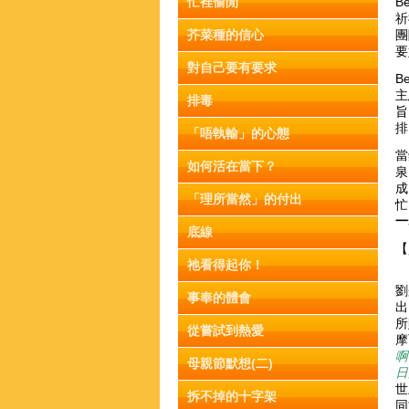
忙裡偷閒
B
祈
芥菜種的信心
團
要
對自己要有要求
B
主
排毒
旨
排
「唔執輸」的心態
當
如何活在當下？
泉
成
「理所當然」的付出
忙
一
底線
【
祂看得起你！
劉
事奉的體會
出
所
從嘗試到熱愛
摩
啊
母親節默想(二)
日
世
拆不掉的十字架
同