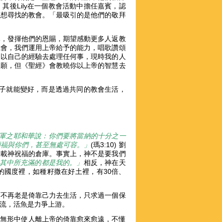
後Lily在一個教會活動中擔任嘉賓，認
直想尋找的教會。「最吸引的是他們的敬拜
隊，發揮他們的恩賜，期望感動更多人返教
機會，我們運用上帝給予的能力，唱歌讚頌
、以自己的經驗去處理任何事，現時我的人
如願，但《聖經》會教曉你以上帝的智慧去
下子就能變好，而是透過共同的教會生活，
軍之耶和華說：你們要將當納的十分之一
傾福與你們，甚至無處可容。」
(瑪3:10) 劉
滿載神祝福的倉庫。事實上，神不是要我們
其中所充滿的都是我的。」
相反，神在天
的國度裡，如種籽撒在好土裡，有30倍、
而不再老是倚靠己力去生活，只求過一個保
逐流，活魚是力爭上游。
ed)，無形中使人離上帝的倚靠愈來愈遠，不懂