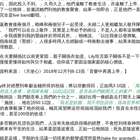
白，因此投入不到。」久而久之，他們遠離了教會生活，亦遠離了上帝。其
了一位牧師，並邀請她們到他的教會聚會。結果一拍即合，正是他們一
完全是live band獻唱。」
返教會後兩個月，曉峰和兩個兒子一起受浸。夫婦二人更相繼加入敬拜
。「我們可以在台上敬拜，其實是上帝給予的崗位，不是人人都有這個
，令我感覺到我的聲線終於用得其所。」曉峰說。「以往我會以發脾氣
指南就是《聖經》。人很多時用人生經驗或一時衝動去做事，結果未能
理難題。」
在夫妻關係比以前更鞏固，親子關係亦如是。Lily坦言親子關係不是一
慢慢更懂得如何與兒子相處。信仰成了鞏固這個家庭的核心價值。
資料來源：《天使心》2018年12月刊8-13頁「音樂中再遇上帝」】
ily終於經歷到奉獻金錢所得的祝福，將以倍數得回，正如瑪3:10說，
「萬
然送入倉庫，使我家有糧，以此試試我，是否為你們敞開天上的窗戶，
牧師說：我們願意奉上我們的十分之一，就好比用一條鎖匙去打開天上
「施捨」，祂在詩50:12說，
「我若是飢餓，我不用告訴你，因為世界和
的倉庫載滿了祂的祝福，極其渴望將這些祝福傾瀉給我們！投資在永恆
0倍，甚至100倍的收成！
多苦難的見證告訴我們，人沒有失敗或跌得痛的經歷，不會想到倚靠神
將來有平安的生活，結果還是隨波逐流，正如一位牧師說：死魚是隨波
就是這樣，平順的生活讓一切得來的都變成理所當然(take for grant