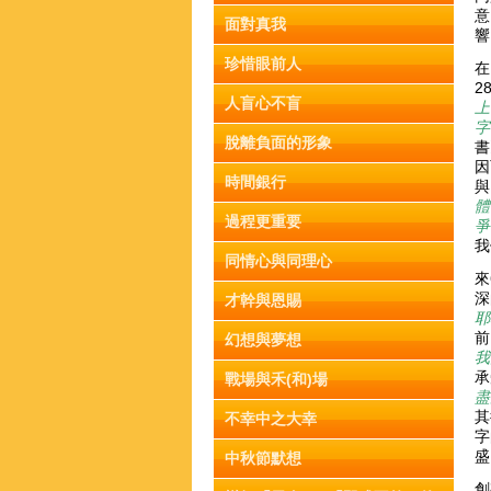
意
面對真我
珍惜眼前人
2
人盲心不盲
上
字
脫離負面的形象
書
因
時間銀行
與
體」
過程更重要
爭
我
同情心與同理心
來
深
才幹與恩賜
耶
前
幻想與夢想
我
承
戰場與禾(和)場
盡
其
不幸中之大幸
字
盛
中秋節默想
創