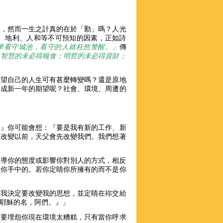
」，然而一生之計真的在於「勤」嗎？人光
、地利、人和等不可預知的因素，正如詩
華看守城池，看守的人就枉然警醒。」
傳
；智慧的未必得糧食；明哲的未必得資財；
期望自己的人生可有甚麼轉變嗎？還是原地
達成新一年的期望呢？社會、環境、周遭的
。』你可能會想：『要是我有新的工作、新
況改變以前，天父會先改變我們。我們想著
主導你的態度或影響你對別人的方式，相反
在你手中的。若你定睛你所擁有的而不是你
天我決定要改變我的思想，並定睛在祢交給
奉耶穌的名，阿們。』」
不要埋怨你現在環境太糟糕，只有當你呼求