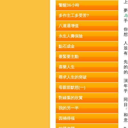
上
警醒36小時
夢
多作主工多受苦?
為
手
八達通增值
你
想
永生人壽保險
人
點石成金
並
有
最緊要主動
先
喜樂人生
的
的
尋求人生的突破
演
年
母親節默想(一)
乎
對綠葉的欣賞
同
目
我的另一半
「
和
因禍得福
意