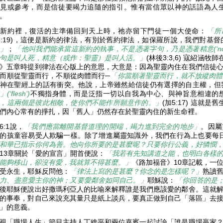
見或參考，而是信徒要竭力追隨的指引。惟有當信眾以神的話語為人
響。
在新約裡，復活的主準備回到天上時，祂亦留下門徒一個大使命：
「所
8:19)，這便是新約的律法，有別於舊約律法，如保羅所說，我們對基督
」
；
「他叫我們能承當這新約的執事，不是憑著字句，乃是憑著精意(‘not of the let
句是叫人死，精意（或作：聖靈）是叫人活。」
(林後3:3,6) 寇紹
》五章時提到律法在心版上的意思，大意是：因為聖靈內住在我們信徒
而順從聖靈而行，不順從肉體而行─
「你當順著聖靈而行，就不放縱肉體
神在聖經上的話有衝突。他說，上帝雖然給信徒仍有選擇的自主權，但
(‘flesh’)
不獨指身體，而是泛指一切以自我為中心、與神旨意相違的
，這兩個是彼此相敵，使你們不能作所願意作的。」
(加5:17) 這就
們內心常有的掙扎，因「舊人」仍然存在於聖靈內住的新生命裡。
6:1說，
「我們應當離開基督道理的開端，竭力進到完全的地步」
。因屬
的孩童容易受人欺騙一樣。除了增進屬靈知識外，我們在行為上也要每日
和華已指示你何為善。他向你所要的是甚麼呢？只要你行公義，好憐憫
13章關於「愛的宣言」開首便說：
「我若有先知講道之能，也明白各樣
能夠移山，卻沒有愛，我就算不得甚麼。」
《路加福音》10章記載，一
受永生，耶穌反問他：
「律法上寫的是甚麼？你念的是怎樣呢？」
熟讀
力、盡意愛主你的神；又要愛鄰舍如同自己。」
耶穌說：
「你回答的是
後耶穌便說出好撒瑪利亞人的比喻來解釋誰是我們應該愛的鄰舍。這就
的事奉，對自己來說充其量只是紙上談兵，要真正做到自己「落區」去
」的意義。
視「職場人生」節目主持人丁維平和兩位嘉賓一起討論「誰是職場贏家