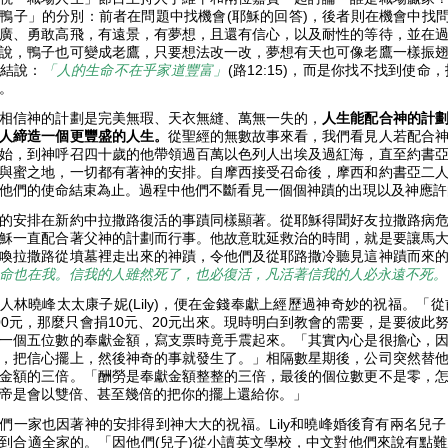
鴨子」的分別：前者在問題中找機會(耶穌的回答)，後者則在機會中找問
廣、勇敢高飛，有遠景，有夢想，且還有信心，以及耐性的等待，並在
說，鴨子也可變成老鷹，只要想法改一改，夢想有天也可像老鷹一樣振
結說：
「人的生命不在乎家道豐富」
(路12:15)，而是你找不找到使
夢。
相信神的計劃是完美無瑕、天衣無縫、萬無一失的，
人生能配合神的計
人締造一個更豐盛的人生。
從聖經的無數故事來看，我們看見人若配合
始，到神呼召四十歲的他帶領過百萬以色列人出埃及過紅海，直至約書
與蜜之地，一切都有著神的安排。自摩西接受召命後，摩西和約書亞二
他們的使命結束為止。過程中他們不斷看見一個個神蹟的出現以及神應
的安排在新約中拉撒路復活的事蹟同樣顯著。從耶穌得聞好友拉撒路病
穌一直配合著父神的計劃而行事。他故意耽延救治的時間，就是要讓馬
喚拉撒路從墳墓裡走出來的神蹟，令他們及從耶路撒冷聽見這神蹟而來
命也在我。信我的人雖然死了，也必復活，凡活著信我的人必永遠不死。
人林曉峰太太康子妮(Lily)，便在金錢奉獻上經歷過神奇妙的祝福。
00元，那麼只會捐10元、20元出來。現時明白到教會的需要，是要彼
一個五位數的奉獻金額，寫支票時竟手震起來。「其實內心是很擔心，
，把信心擺上，然後神奇的事就發生了。」相隔數星期後，公司突然替
金額的三倍。「酬勞是奉獻金額整整的三倍，最後的個位數更不是零，
帝是會以雙倍、甚至幾倍的把你的擺上還給你。」
們一家也因著神的安排得到神大大的祝福。Lily和曉峰婚後育有兩名兒
到合適全家的。「因他們(兒子)從小讀英文學校，中文對他們來說有點