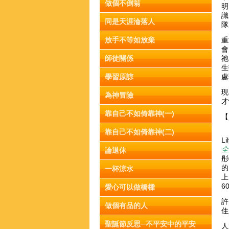
做個不倒翁
明
識
同是天涯淪落人
隊
放手不等如放棄
重
會
師徒關係
祂
生
學習原諒
處
現
為神冒險
才
靠自己不如倚靠神(一)
【
靠自己不如倚靠神(二)
L
全
論退休
彤
的
一杯涼水
上
6
愛心可以做橋樑
許
做個有品的人
住
聖誕節反思─不平安中的平安
人