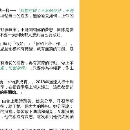
一樣──
『焉知你得了王后的位分，不是
不要埋怨自己的過去，無論過去如何，上帝的
視野很狹窄，不能開闊你的夢想。團隊是夢
你不要一天到晚都只想到自己要成功。
』轉到『假如』：『假如上帝工作….』，
心思意念模式有轉變，就有無窮的可能。沒
要有迫切的禱告，再有實際的行動。做上帝
異象，民就放肆』
，只要你為神織夢，作主
會「sing夢成真」。2018年適逢入行十周
分享，在福音禾場上領人歸主，這些都是超
的事開始。
」
會。由台上唱詩讚美、信息分享、呼召等項
會後，給了她一個大力的擁抱。她分享說：
慰的擁抱，學習放下圍牆和偏見，互相擁抱
會，他們卻沒有決志。這次看到他們終於願