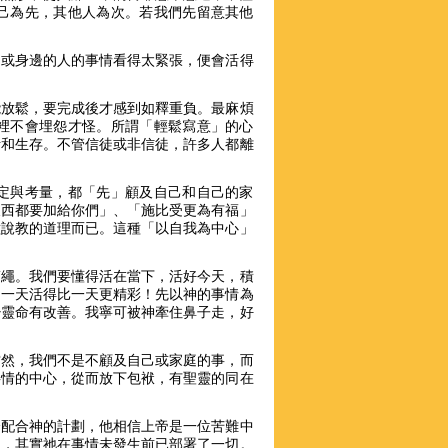
己為先，其他人為次。若我們先留意其他
己或身邊的人的事情看得太緊張，便會活得
能放鬆，要完成後才感到如釋重負。最麻煩
裡不會埋怨才怪。所謂「輕鬆寫意」的心
活和生存。不管信徒或非信徒，許多人都離
定與考量，都「先」顧及自己和自己的家
東西都要加給你們」、「施比受更為有福」
種說教的道理而已。這種「以自我為中心」
筋繩。我們要懂得活在當下，活好今天，積
，一天活得比一天更精彩！先以神的事情為
少靈命有改善。我寧可被神牽住鼻子走，好
當然，我們不是不顧及自己或家庭的事，而
事情的中心，從而放下包袱，有聖靈的同在
全配合神的計劃，他相信上帝是一位苦難中
工，其實祂在事情未發生前已部署了一切。