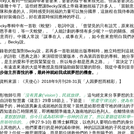
ecky又看到一些媳婦帶著婆婆來，婆婆的樣子看來很兇惡。但當婆婆決
禱幾十年了。這些經歷讓Becky深感上帝藉著她祝福了許多人，「當願
隊和身邊的人，同時感受到祝福的力量可以無分國界，這旅程在我侍奉
好好裝備自己，好在適當時候回應神的呼召。」
ecky專輯中有一首歌《蛻變》，歌詞中說，「曾望見的只有詛咒，原來
恩手牽引，等一天蛻變」。「人能計劃的事情有多少呢？一切的關係、
意而行。中國人常說『謀事在人，成事在天』，如今愈來愈明白我們
。」Becky說。
錄歌的監製對Becky說，若再多一首歌就能出版專輯時，她立時想到這
」的詩歌《恩典之路》來演唱管弦樂版本，作為第四首歌的專輯。她分
，是主的愛和手把我緊緊捉住，所以每步都是恩典之路。」「當決定了
，有遠道來港的大提琴教授及指揮協助錄製弦樂的部份。我從中看到並
步做主所喜悅的事，最終神就給我成就夢想的機會。
」
資料來源：《天使心》2018年9月刊28-31頁「人因夢想而精彩」】
彤牧師引用
「沒有異象(‘vision’)，民就放肆。」
這句經文來分享夢想的主
自詩歌智慧書《箴言》29章18節上，下節是：
「惟遵守律法的，便為有
賜予的，神給誰異象去成就祂的旨意呢？當然是給那些遵守祂的律法的
西知道自己時限將至，即將離開準備進入迦南地的以色列人。在離情依
，要默默靜聽。你今日成為耶和華─你神的百姓了。所以要聽從耶和華
所吩咐你的。」
(申27:9-10) 蔡博士解釋說，以色列人要明白他們
上其他的人，他們要遵行的是神的誡命律例。神的話語讓祂的子民從此
於世上任何一種思潮理論，而是那位拯救他們的上帝所賜予的。故此，