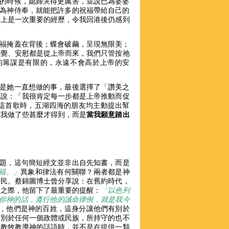
志的時候，媳婦哭得更厲害，並說已為婆婆
意為神侍奉，就能把許多的祝福帶給自己的
路上是一次重要的經歷，令我回港後仍感到
祝福掩蓋在背後；蝶會破繭，呈現無限美；
感覺、安慰都是從上帝而來，我們只管按祂
的籌謀是有限的，永遠不會高於上帝的安
就是她一直想做的事，最後選擇了「讚美之
享說：「我很肯定每一步都是上帝推動而促
這首歌時，五湖四海的朋友均主動提出幫
非我做了些甚麼才得到，而是
當我願意踏出
題，這句簡短經文並非出自先知書，而是
福。」
異象和律法有何關聯？兩者都是神
子民。蔡錦圖博士曾分享說：在舊約時代，
依之際，他留下了最重要的提醒：
「以色列
─你神的話，遵行他的誡命律例，就是我今
的身分，他們是神的百姓，這身分讓他們有別於
有別於任何一個政體或民族，所持守的也不
當教牧教導神的話語時，並不是在提供一類