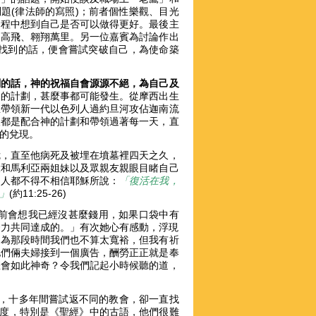
題(律法師的寫照)；前者個性樂觀、目光
過程中想到自己是否可以做得更好。最後主
翅高飛、翱翔萬里。另一位嘉賓為討論作出
命，找到的話，便會嘗試突破自己，為使命築
劃的話，神的祝福自會源源不絕，為自己及
神的計劃，甚麼事都可能發生。從摩西出生
亞帶領新一代以色列人過約旦河攻佔迦南流
人都是配合神的計劃和帶領過著每一天，直
許的兌現。
危，直至他病死及被埋在墳墓裡四天之久，
大和馬利亞兩姐妹以及眾親友親眼目睹自己
的人都不得不相信耶穌所說：
「復活在我，
」
(約11:25-26)
「從前會想我已經沒甚麼錢用，如果口袋中有
此努力共同達成的。」有次她心有感動，浮現
因為那段時間我們也不算太寬裕，但我有祈
他們倆夫婦接到一個廣告，酬勞正正就是奉
怎會如此神奇？令我們記起小時候聽的道，
子，十多年間嘗試返不同的教會，卻一直找
難度，特別是《聖經》中的古語，他們很難