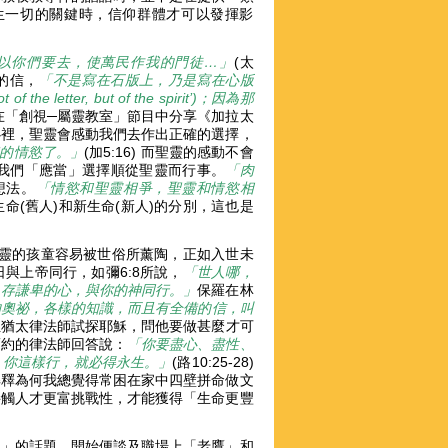
生一切的關鍵時，信仰群體才可以發揮影
以你們要去，使萬民作我的門徒…」
(太
的信，
「不是寫在石版上，乃是寫在心版
ter, but of the spirit’)；因為那
涵牧師在「創視─屬靈教室」節目中分享《加拉太
心裡，聖靈會感動我們去作出正確的選擇，
的情慾了。」
(加5:16) 而聖靈的感動不會
我們「應當」選擇順從聖靈而行事。
「肉
想法。
「情慾和聖靈相爭，聖靈和情慾相
是舊生命(舊人)和新生命(新人)的分別，這也是
靈的孩童容易被世俗所薰陶，正如入世未
與上帝同行，如彌6:8所說，
「世人哪，
，存謙卑的心，與你的神同行。」
保羅在林
的奧祕，各樣的知識，而且有全備的信，叫
位猶太律法師試探耶穌，問他要做甚麼才可
舊約的律法師回答說：
「你要盡心、盡性、
；你這樣行，就必得永生。」
(路10:25-28)
解釋為何我總覺得常困在家中四壁拼命做文
接觸人才更富挑戰性，才能獲得「生命更豐
？」的話題，開始便談及職場上「老鷹」和