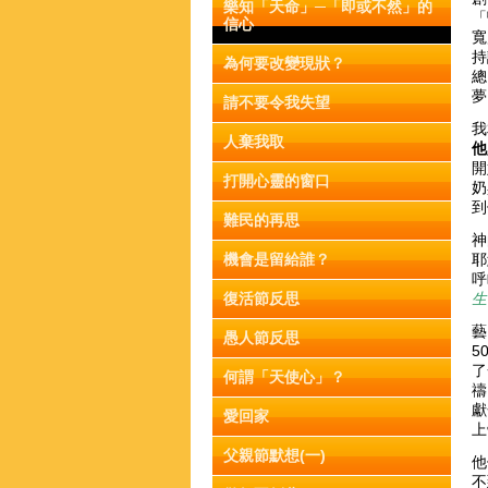
樂知「天命」─「即或不然」的
「
信心
寬
持
為何要改變現狀？
總
請不要令我失望
我
人棄我取
他
開
打開心靈的窗口
奶
到
難民的再思
神
機會是留給誰？
耶
呼
復活節反思
生
藝
愚人節反思
5
了
何謂「天使心」？
禱
獻
愛回家
上
父親節默想(一)
他
不