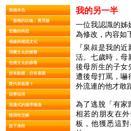
我的另一半
英雄本色
「撒種的比喻」實用篇
一位我認識的姊
苦難的再思
為修改，內容如
傳媒與潮流文化
『泉叔是我的近
消費文化的衝擊
活。七歲時，母
色情文化的荼毒
後母所生的子女
沒有歡樂，仍有喜樂
遭後母打罵，嚇
獎代表甚麼？
外流連的他才敢
活學活用
為了逃脫「有家
浪漫式的循序漸進
相若的朋友在外
情與性交鋒
板，他獲悉這對
放下身段