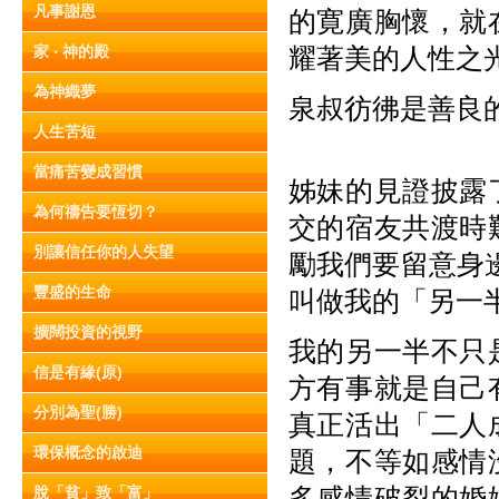
凡事謝恩
的寛廣胸懷，就
家 ‧ 神的殿
耀著美的人性之
為神織夢
泉叔彷彿是善良
人生苦短
當痛苦變成習慣
姊妹的見證披露
為何禱告要恆切？
交的宿友共渡時
別讓信任你的人失望
勵我們要留意身
豐盛的生命
叫做我的「另一
擴闊投資的視野
我的另一半不只
信是有緣(原)
方有事就是自己
分別為聖(勝)
真正活出「二人
環保概念的啟迪
題，不等如感情
多感情破裂的婚
脫「貧」致「富」