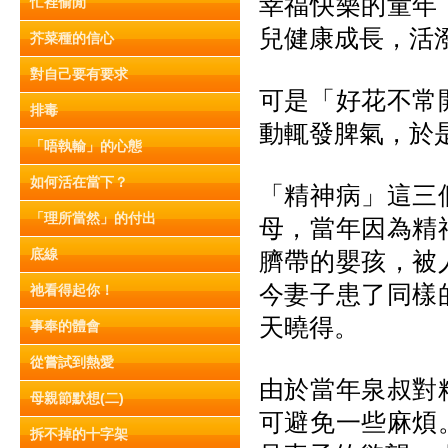
幸福快樂的童年
忙裡偷閒
兒健康成長，活
芥菜種的信心
對自己要有要求
可是「好花不常
排毒
動輒發脾氣，於
「唔執輸」的心態
如何活在當下？
「精神病」這三
「理所當然」的付出
母，當年因為精
底線
臍帶的嬰孩，被
今妻子患了同樣
祂看得起你！
天曉得。
事奉的體會
從嘗試到熱愛
由於當年泉叔對
母親節默想(二)
可避免一些麻煩
拆不掉的十字架