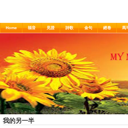
Home
福音
見證
詩歌
金句
經卷
馬
我的另一半