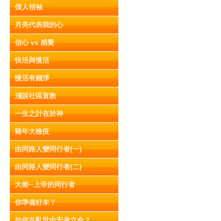
僕人領袖
月亮代表我的心
信心 vs 感覺
快活與慢活
慢活有錢淨
淺談社區宣教
一生之計在於神
豬年大檢疫
由同路人變同行者(一)
由同路人變同行者(二)
大衛─上帝的同行者
你準備好未？
如何在亂世中安身立命？