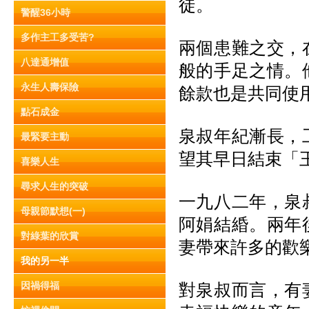
徒。
警醒36小時
多作主工多受苦?
兩個患難之交，
八達通增值
般的手足之情。
永生人壽保險
餘款也是共同使
點石成金
泉叔年紀漸長，
最緊要主動
望其早日結束「
喜樂人生
尋求人生的突破
一九八二年，泉
母親節默想(一)
阿娟結緍。兩年
對綠葉的欣賞
妻帶來許多的歡
我的另一半
因禍得福
對泉叔而言，有