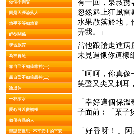
有一回，泉叔携
做個不倒翁
忽然遇上狂風雷
同是天涯淪落人
水果散落於地，
放手不等如放棄
弄我。」
師徒關係
當他踉蹌走進病
學習原諒
未見過像你這樣
為神冒險
靠自己不如倚靠神(一)
「呵呵，你真像
靠自己不如倚靠神(二)
笑聲又尖又刺耳
論退休
一杯涼水
「幸好這個保溫
愛心可以做橋樑
子面前︰「栗子
做個有品的人
「好香呀！」阿
聖誕節反思─不平安中的平安