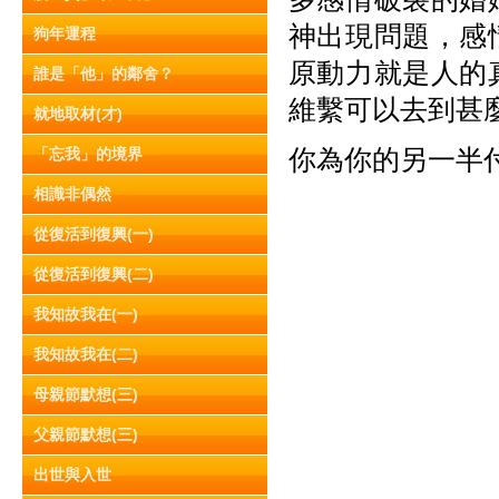
神出現問題，感
狗年運程
原動力就是人的
誰是「他」的鄰舍？
維繫可以去到甚
就地取材(才)
你為你的另一半
「忘我」的境界
相識非偶然
從復活到復興(一)
從復活到復興(二)
我知故我在(一)
我知故我在(二)
母親節默想(三)
父親節默想(三)
出世與入世