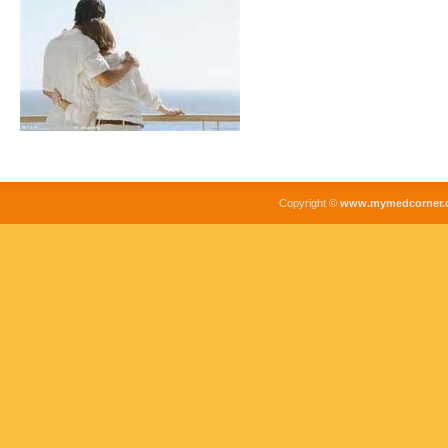
Copyright ©
www.mymedcorner