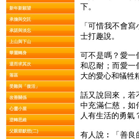
下。
新年新願望
承擔與交託
「可惜我不會寫
承諾與淡忘
士打趣說。
上山與下山
華麗轉身
可不是嗎？愛一
和忍耐；而愛一
退而求其次
大的愛心和犠牲
落區
受難與「復活」
話又說回來，若
改善關係
中充滿仁慈，如
心靈小屋
人有生活的勇氣
逆轉思維
父親節默想(二)
有人說︰「善良