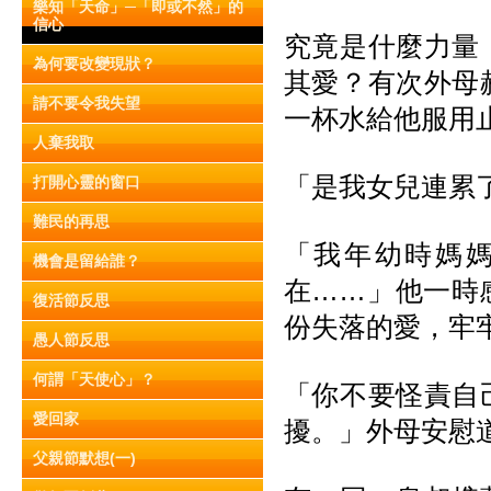
樂知「天命」─「即或不然」的
信心
究竟是什麼力量
為何要改變現狀？
其愛？有次外母
請不要令我失望
一杯水給他服用
人棄我取
「是我女兒連累
打開心靈的窗口
難民的再思
「我年幼時媽
機會是留給誰？
在……」他一時
復活節反思
份失落的愛，牢
愚人節反思
何謂「天使心」？
「你不要怪責自
愛回家
擾。」外母安慰
父親節默想(一)