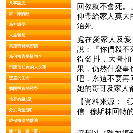
凡事謝恩
回教就不會死。
家 ‧ 神的殿
仰帶給家人莫大
治死。
為神織夢
人生苦短
處在愛家人及愛
當痛苦變成習慣
說：『你們殺不
為何禱告要恆切？
得發抖，大哥扣
果，仍然什麼事
別讓信任你的人失望
吧，永遠不要再
豐盛的生命
她的哥哥及家人
擴闊投資的視野
信是有緣(原)
【資料來源：《天
信─穆斯林回轉
分別為聖(勝)
環保概念的啟迪
脫「貧」致「富」