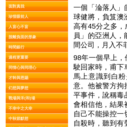
一個「淪落人」
面對真我
球健將，負笈澳
珍惜眼前人
高有45分之多
人盲心不盲
員」的亞洲人，
脫離負面的形象
間公司，月入不
時間銀行
98年一個早上
過程更重要
駛回家時，甫下
同情心與同理心
馬上意識到白粉
才幹與恩賜
意。他被警方拘
幻想與夢想
平事件，訛稱毒
戰場與禾(和)場
會相信他，結果
不幸中之大幸
自己不能操控一
中秋節默想
自殺時，聽到有