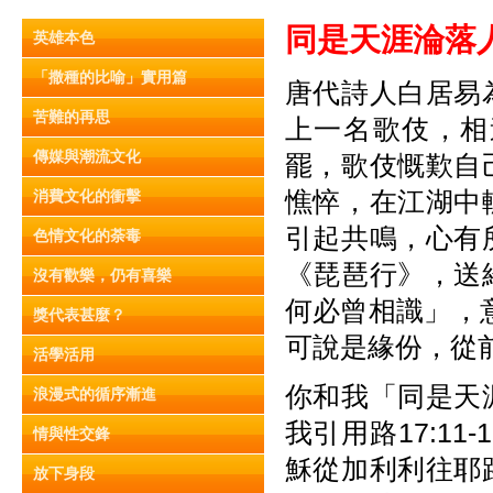
同是天涯淪
落
英雄本色
「撒種的比喻」實用篇
唐代詩人白居易
苦難的再思
上一名歌伎，相
傳媒與潮流文化
罷，歌伎慨歎自
憔悴，在江湖中
消費文化的衝擊
引起共鳴，心有
色情文化的荼毒
《琵琶行》，送
沒有歡樂，仍有喜樂
何必曾相識」，
獎代表甚麼？
可說是緣份，從
活學活用
你和我「同是天
浪漫式的循序漸進
我引用路17:1
情與性交鋒
穌從加利利往耶
放下身段