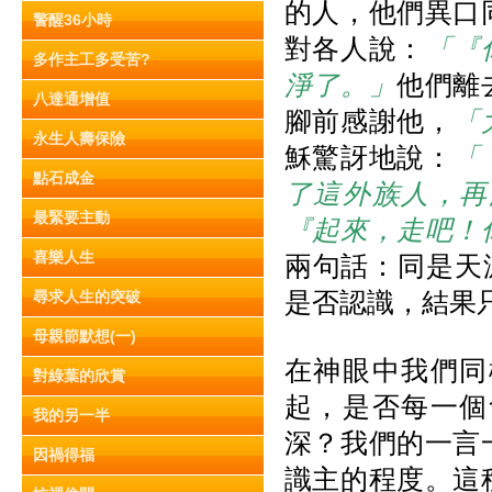
的人，他們異口
警醒36小時
對各人說：
「『
多作主工多受苦?
淨了。」
他們離
八達通增值
腳前感謝他，
「
永生人壽保險
穌驚訝地說：
「
點石成金
了這外族人，再
最緊要主動
『起來，走吧！
喜樂人生
兩句話：同是天
是否認識，結果
尋求人生的突破
母親節默想(一)
在神眼中我們同
對綠葉的欣賞
起，是否每一個
我的另一半
深？我們的一言
因禍得福
識主的程度。這