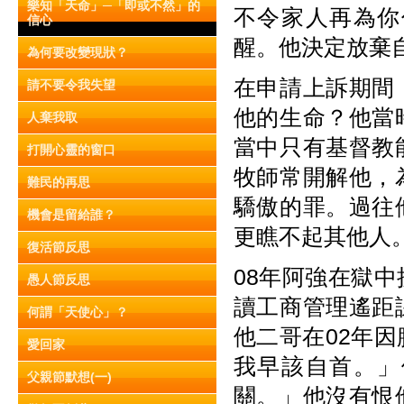
樂知「天命」─「即或不然」的
不令家人再為你
信心
醒。他決定放棄
為何要改變現狀？
在申請上訴期間
請不要令我失望
他的生命？他當
人棄我取
當中只有基督教
打開心靈的窗口
牧師常開解他，
難民的再思
驕傲的罪。過往
機會是留給誰？
更瞧不起其他人
復活節反思
08年阿強在獄
愚人節反思
讀工商管理遙距
何謂「天使心」？
他二哥在02年
愛回家
我早該自首。」
父親節默想(一)
關。」他沒有恨