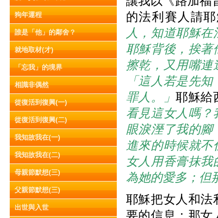
讓我以《路加福音
的法利賽人請耶
狗年運程
人，知道耶穌在
誰是「他」的鄰舍？
耶穌背後，挨著
就地取材(才)
擦乾，又用嘴連
「忘我」的境界
「這人若是先知
相識非偶然
罪人。」
耶穌給
從復活到復興(一)
看見這女人嗎？
從復活到復興(二)
眼淚溼了我的腳
我知故我在(一)
進來的時候就不
我知故我在(二)
女人用香膏抹我
母親節默想(三)
為她的愛多；但
父親節默想(三)
耶穌把女人和法
出世與入世
要的信息：那女