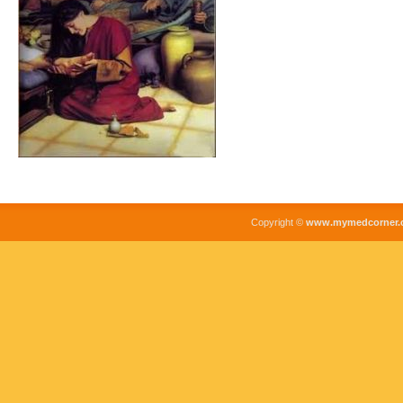
Copyright ©
www.mymedcorner