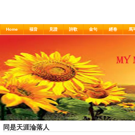
Home
福音
見證
詩歌
金句
經卷
馬
同是天涯淪落人