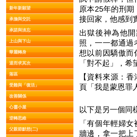
原本25年的刑
新年新願望
接回家，他感到
承擔與交託
承諾與淡忘
出獄後神為他開
上山與下山
照，一一都通過
想以前因驕傲而
華麗轉身
「對不起」，希
退而求其次
落區
【資料來源：香港
受難與「復活」
頁「我是蒙恩罪
改善關係
心靈小屋
以下是另一個同
逆轉思維
「有個年輕婦女
父親節默想(二)
牆邊，拿一把上