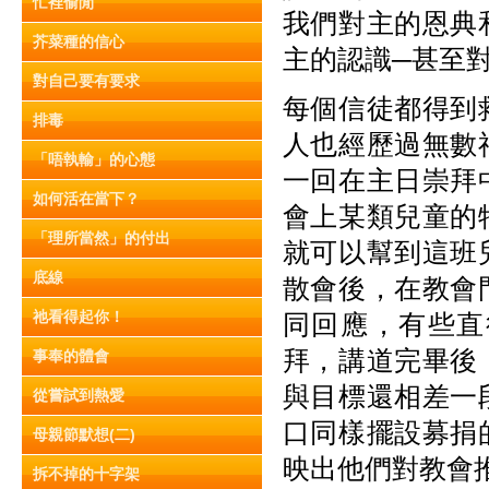
忙裡偷閒
我們對主的恩典
芥菜種的信心
主的認識─甚至
對自己要有要求
每個信徒都得到
排毒
人
也經歷過無數
「唔執輸」的心態
一回在主日崇拜
如何活在當下？
會上某類兒童的
「理所當然」的付出
就可以幫到這班
底線
散會後，在教會
祂看得起你！
同回應，有些直
拜，講道完畢後
事奉的體會
與目標還相差一
從嘗試到熱愛
口同樣擺設募捐
母親節默想(二)
映出他們對教會
拆不掉的十字架