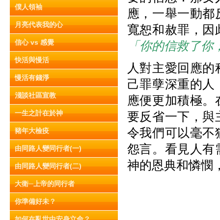
僕人領袖
應，一舉一動都
月亮代表我的心
寬恕和赦罪，因
信心 vs 感覺
「你的信救了你
快活與慢活
人對主愛回應的
慢活有錢淨
己罪孽深重的人
淺談社區宣教
應便更加積極。
一生之計在於神
要反省一下，與
令我們可以毫不
豬年大檢疫
怨言。看見人有
由同路人變同行者(一)
神的恩典和憐憫
由同路人變同行者(二)
大衛─上帝的同行者
你準備好未？
如何在亂世中安身立命？