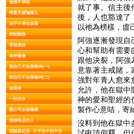
做個不倒翁
就了事。信主後
同是天涯淪落人
後，人也豁達了
放手不等如放棄
以祂為榜樣，虛
師徒關係
阿強逐漸發現自
學習原諒
心和幫助有需要
為神冒險
跟他決裂，阿強
靠自己不如倚靠神(一)
意靠著主戒賭，
靠自己不如倚靠神(二)
強對年青人愈來
論退休
允許，他在獄中
神的愛和聖經的
一杯涼水
製作心意咭，寄
愛心可以做橋樑
做個有品的人
沒料到他在獄中
聖誕節反思─不平安中的平安
試申請假釋，但