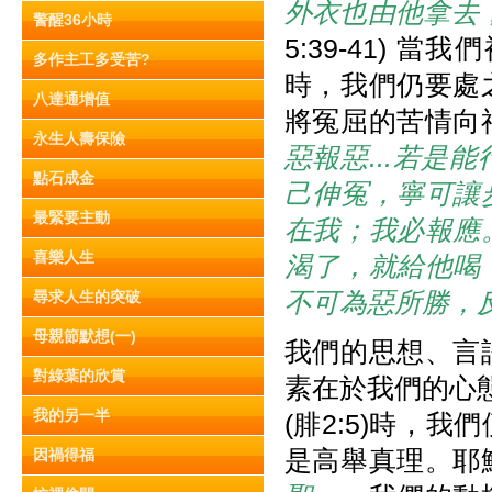
外衣也由他拿去
警醒36小時
5:39-41)
多作主工多受苦?
時，我們仍要處
八達通增值
將冤屈的苦情向
永生人壽保險
惡報惡...若
點石成金
己伸冤，寧可讓
最緊要主動
在我；我必報應
喜樂人生
渴了，就給他喝
不可為惡所勝，
尋求人生的突破
母親節默想(一)
我們的思想、言
對綠葉的欣賞
素在於我們的心態
我的另一半
(腓2:5)時，
是高舉真理。耶
因禍得福