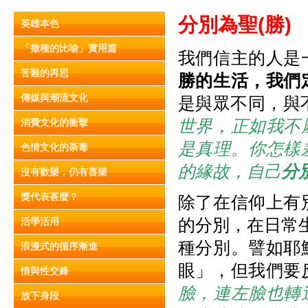
分別為聖(
勝)
英雄本色
「撒種的比喻」實用篇
我們信主的人是
苦難的再思
勝的生
活
，我
們
傳媒與潮流文化
是與眾不同，與
世界，正如我不
消費文化的衝擊
是真理。你怎樣
色情文化的荼毒
的緣故，自己
分
沒有歡樂，仍有喜樂
獎代表甚麼？
除了在信仰上有
的分別，在日常
活學活用
種分別。譬如耶
浪漫式的循序漸進
眼」，但我們要
情與性交鋒
臉，連左臉也轉
放下身段