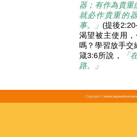
器；有作為貴重
就必作貴重的
事。」
(提後2:
渴望被主使用，
嗎？學習放手交
箴3:6所說，
「
路。」
Copyright ©
www.mymedcorner