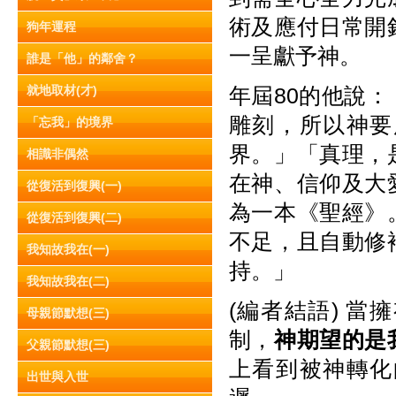
術及應付日常開
狗年運程
一呈獻予神。
誰是「他」的鄰舍？
就地取材(才)
年屆80的他說
雕刻，所以神要
「忘我」的境界
界。」「真理，
相識非偶然
在神、信仰及大
從復活到復興(一)
為一本《聖經》
從復活到復興(二)
不足，且自動修
我知故我在(一)
持。」
我知故我在(二)
(編者結語) 
母親節默想(三)
制，
神期望的是
父親節默想(三)
上看到被神轉化
出世與入世