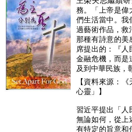
王榮矢志繼續研
務。「上帝是偉
們生活當中。我
過藝術作品，救
那種有詩意的美
席提出的：『人
金融危機，而是
及到中華民族，
【資料來源：《天
心靈」】
習近平提出「人
無論如何，
從上
有特定的旨意和