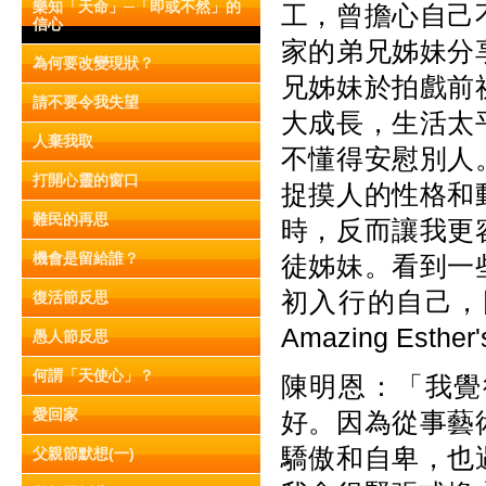
樂知「天命」─「即或不然」的
工，曾擔心自己
信心
家的弟兄姊妹分
為何要改變現狀？
兄姊妹於拍戲前
請不要令我失望
大成長，生活太
人棄我取
不懂得安慰別人
打開心靈的窗口
捉摸人的性格和
難民的再思
時，反而讓我更
機會是留給誰？
徒姊妹。看到一
初入行的自己，
復活節反思
Amazing E
愚人節反思
何謂「天使心」？
陳明恩：「我覺
愛回家
好。因為從事藝
驕傲和自卑，也
父親節默想(一)