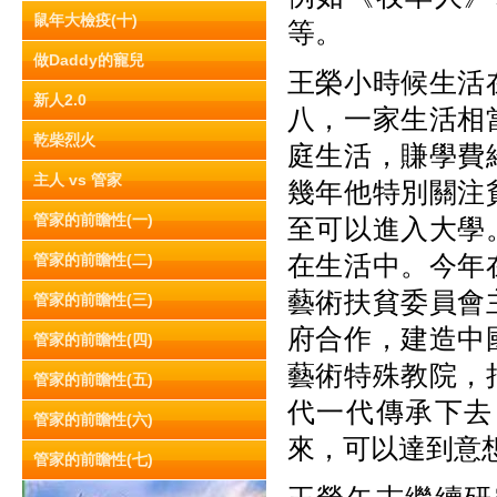
鼠年大檢疫(十)
等。
做Daddy的寵兒
王榮小時候生活
新人2.0
八，一家生活相
乾柴烈火
庭生活，賺學費
主人 vs 管家
幾年他特別關注
管家的前瞻性(一)
至可以進入大學
在生活中。今年
管家的前瞻性(二)
藝術扶貧委員會
管家的前瞻性(三)
府合作，建造中
管家的前瞻性(四)
藝術特殊教院，
管家的前瞻性(五)
代一代傳承下去
管家的前瞻性(六)
來，可以達到意
管家的前瞻性(七)