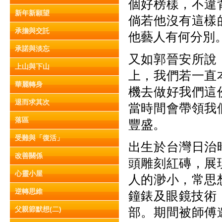
個好榜樣，不違
新年新願望
倘若他沒有這樣
承擔與交託
他藝人有何分別
承諾與淡忘
又如郭晉安所說
上山與下山
上，我們若一直
華麗轉身
機去做好我們這
退而求其次
當時間會帶領我
落區
豐盛。
受難與「復活」
出生於台灣日治
改善關係
頭雕刻紅磚，展
心靈小屋
人的渺小，常思
逆轉思維
鐘錶及眼鏡技術
父親節默想(二)
部。期間被師傅