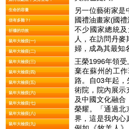
另一位藝術家是
生命的容量
國禮油畫家(國
信有多難？!
不少國家總統及
祈禱的功效
人，在訪問丹麥
鼠年大檢疫(一)
婦，成為其最知
鼠年大檢疫(二)
王榮1996年領
鼠年大檢疫(三)
棄在蘇州的工作
鼠年大檢疫(四)
路。自03年起
鼠年大檢疫(五)
術院，院內展示
鼠年大檢疫(六)
及中國文化融合
鼠年大檢疫(七)
榮耀。「通過北
鼠年大檢疫(八)
界，這是我內心
鼠年大檢疫(九)
例如《牧羊人》