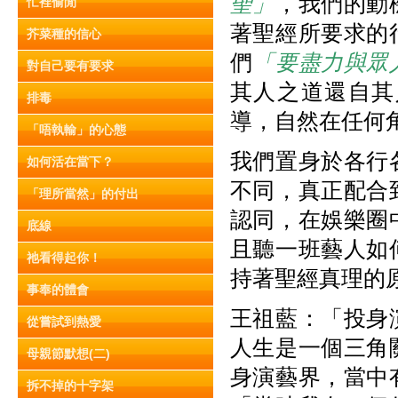
聖」
，我們的動
忙裡偷閒
著聖經所要求的
芥菜種的信心
們
「要盡力與眾
對自己要有要求
其人之道還自其
排毒
導，自然在任何
「唔執輸」的心態
我們置身於各行
如何活在當下？
不同，真正配合
「理所當然」的付出
認同，在娛樂圈
底線
且聽一班藝人如
祂看得起你！
持著聖經真理的
事奉的體會
王祖藍：「投身
從嘗試到熱愛
人生是一個三角
母親節默想(二)
身演藝界，當中
拆不掉的十字架