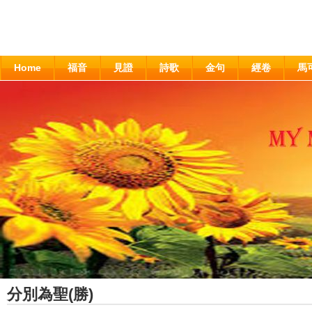
Home
福音
見證
詩歌
金句
經卷
馬
分別為聖(勝)