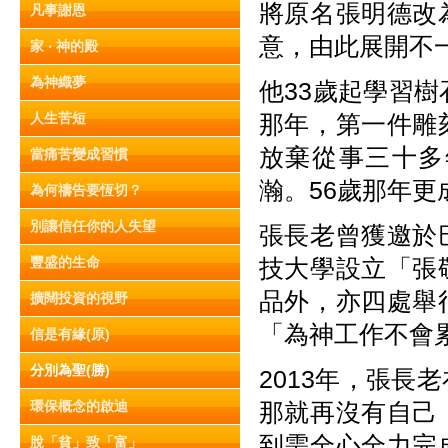
將原名張明德改
凡事謝恩
意，由此展開不
家 ‧ 神的殿
為神織夢
他33歲起學習
人生苦短
那年，第一件雕
放棄從事三十多
當痛苦變成習慣
瀚。56歲那年
為何禱告要恆切？
別讓信任你的人失望
張長老曾獲邀於
豐盛的生命
技大學設立「張
品外，亦四處舉
擴闊投資的視野
「為神工作不會
信是有緣(原)
分別為聖(勝)
2013年，張長
環保概念的啟迪
那就再沒有自己
到需全心全力完
脫「貧」致「富」