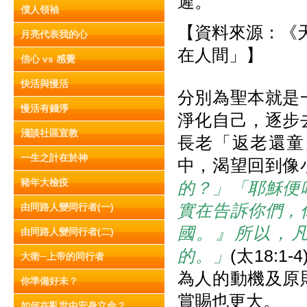
遲。
僕人領袖
【資料來源：《天使
月亮代表我的心
在人間」】
信心 vs 感覺
快活與慢活
分別為聖本就是
慢活有錢淨
淨化自己，逐步
淺談社區宣教
長老「返老還童
一生之計在於神
中，渴望回到像
豬年大檢疫
的？」「耶穌便
實在告訴你們，
由同路人變同行者(一)
國。』所以，
由同路人變同行者(二)
的。」
(太18:
大衛─上帝的同行者
為人的動機及原
你準備好未？
賞賜也更大。
如何在亂世中安身立命？