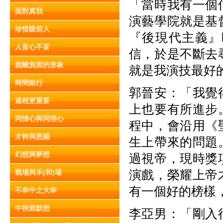
「當時我有一個
面對真我
演藝學院就是基
珍惜眼前人
『後現代主義』
人盲心不盲
信，於是不斷去
脫離負面的形象
就是我演技最好
時間銀行
郭晉安：「我覺
過程更重要
上也要有所進步
同情心與同理心
程中，會沿用《
才幹與恩賜
生上帶來的問題
幻想與夢想
過視帝，現時獎
演戲，榮耀上帝
戰場與禾(和)場
有一個好的榜樣
不幸中之大幸
中秋節默想
李亞男：「剛入