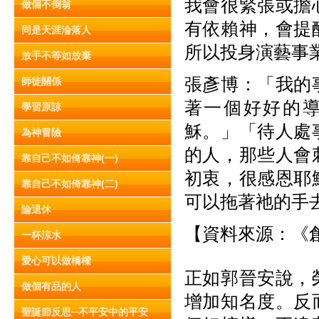
我會很緊張或擔
做個不倒翁
有依賴神，會提
同是天涯淪落人
所以投身演藝事
放手不等如放棄
張彥博：「我的
師徒關係
著一個好好的
學習原諒
穌。」「待人處
為神冒險
的人，那些人會
靠自己不如倚靠神(一)
初衷，很感恩耶
靠自己不如倚靠神(二)
可以拖著祂的手
論退休
【資料來源：《創
一杯涼水
愛心可以做橋樑
正如郭晉安說，
做個有品的人
增加知名度。反
聖誕節反思─不平安中的平安