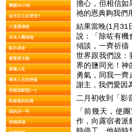
擔心，但相信如
警醒36小時
祂的恩典夠我們
多作主工多受苦?
結果當晚(1月3
八達通增值
說：「除咗有機
永生人壽保險
傾談，一齊祈禱
點石成金
世界跟我們說：
最緊要主動
界的鹽同光！神
喜樂人生
勇氣，同我一齊
尋求人生的突破
謝主，我們愛因
母親節默想(一)
二月初收到「影音
對綠葉的欣賞
「前幾天，使團
我的另一半
作，向露宿者派
因禍得福
時停工，他頓時