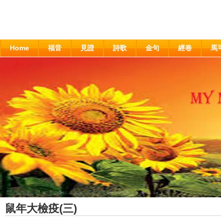
Home
福音
見證
詩歌
金句
經卷
馬
鼠年大檢疫(三)