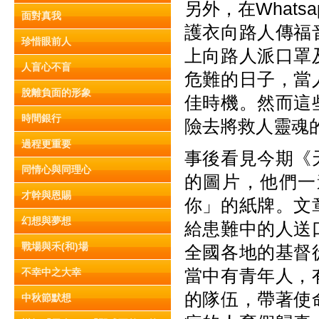
另外，在What
面對真我
護衣向路人傳福
珍惜眼前人
上向路人派口罩
人盲心不盲
危難的日子，當
脫離負面的形象
佳時機。然而這
時間銀行
險去將救人靈魂
過程更重要
事後看見今期《
同情心與同理心
的圖片，他們一
才幹與恩賜
你」的紙牌。文
幻想與夢想
給患難中的人送
戰場與禾(和)場
全國各地的基督
當中有青年人，
不幸中之大幸
的隊伍，帶著使
中秋節默想