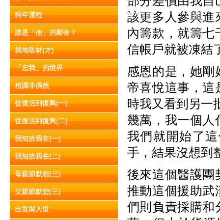
部分差價由我自
該更多人參與進
狗年運程
內籌款，就籌七
誰是「他」的鄰舍？
信帳戶就被凍結
就地取材(才)
「忘我」的境界
感恩的是，她剛
帝喜悅這事，這
相識非偶然
時我又看到另一批
從復活到復興(一)
幾萬，我一個人
從復活到復興(二)
我們就開始了這
我知故我在(一)
手，結果沒想到
我知故我在(二)
後來這個醫護團
母親節默想(三)
推動這個援助武
父親節默想(三)
們則負責採購和
出世與入世