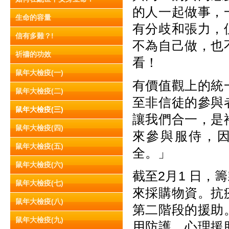
的人一起做事，
生命的容量
有分歧和張力，
信有多難？!
不為自己做，也
祈禱的功效
看！
鼠年大檢疫(一)
有價值觀上的統
鼠年大檢疫(二)
至非信徒的參與
鼠年大檢疫(三)
讓我們合一，是
鼠年大檢疫(四)
來參與服侍，
鼠年大檢疫(五)
全。」
鼠年大檢疫(六)
截至2月1 日
鼠年大檢疫(七)
來採購物資。抗
鼠年大檢疫(八)
第二階段的援助
鼠年大檢疫(九)
用防護、心理援