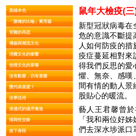
鼠年大檢疫(
三
英雄本色
「撒種的比喻」實用篇
新型冠狀病毒在
苦難的再思
危的意識不斷提
傳媒與潮流文化
人如何防疫的措
疫症蔓延相對來
消費文化的衝擊
得我們反思的愛
色情文化的荼毒
懼、無奈、感嘆
沒有歡樂，仍有喜樂
間有情的動人景
獎代表甚麼？
股貼心的暖流。
活學活用
藝人王君馨曾於
浪漫式的循序漸進
「我和兩位好姊
情與性交鋒
們去深水埗派口
放下身段