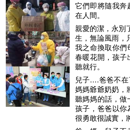
它們即將隨我奔
在人間。
親愛的潔，永別
生，無論風雨，
我之命換取你們
春暖花開，孩子
聽就行。
兒子….爸爸不
媽媽爺爺奶奶，
聽媽媽的話，做
孩子，爸爸以你
很勇敢很誠實，