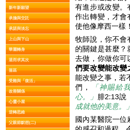
有進步或改變。
新年新願望
作出轉變，才會
承擔與交託
使他像摩西一樣
承諾與淡忘
牧師說，你不會
上山與下山
的關鍵是甚麼？
華麗轉身
去做，你做你可
退而求其次
們要改變能改變
落區
能改變之事，若
受難與「復活」
們，
「神賜給
改善關係
心。」
腓2:13說
心靈小屋
成就他的美意。
逆轉思維
國內某醫院一位
父親節默想(二)
的感召和過程，