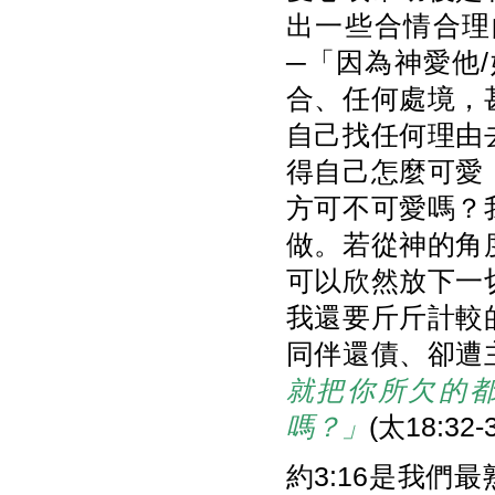
出一些合情合理
─「因為神愛他
合、任何處境，
自己找任何理由
得自己怎麼可愛
方可不可愛嗎？
做。若從神的角
可以欣然放下一
我還要斤斤計較
同伴還債、卻遭
就把你所欠的
嗎？」
(太18:32-
約3:16是我