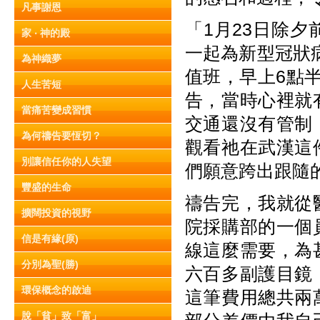
凡事謝恩
「1月23日除
家 ‧ 神的殿
一起為新型冠狀
為神織夢
值班，早上6點
人生苦短
告，當時心裡就
當痛苦變成習慣
交通還沒有管制
為何禱告要恆切？
觀看祂在武漢這
別讓信任你的人失望
們願意跨出跟隨
豐盛的生命
禱告完，我就從
擴闊投資的視野
院採購部的一個
信是有緣(原)
線這麼需要，為
分別為聖(勝)
六百多副護目鏡
環保概念的啟迪
這筆費用總共兩
脫「貧」致「富」