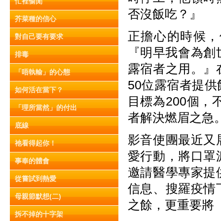
忙裡偷閒
否沒飯吃？』
芥菜種的信心
正擔心的時候，
對自己要有要求
『明早我會為創世
排毒
露宿者之用。』
「唔執輸」的心態
50位露宿者提
如何活在當下？
目標為200個，
「理所當然」的付出
者解決燃眉之急
底線
影音使團最近又
祂看得起你！
愛行動，將口罩
事奉的體會
邀請醫學專家提
從嘗試到熱愛
信息、搜羅疫情
母親節默想(二)
之餘，更重要將
拆不掉的十字架