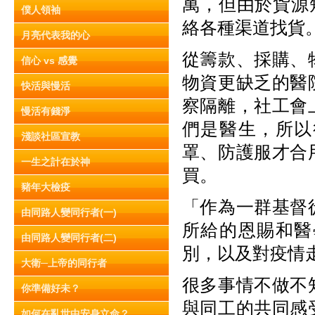
萬，但由於貨源
僕人領袖
絡各種渠道找貨
月亮代表我的心
從籌款、採購、
信心 vs 感覺
物資更缺乏的醫
快活與慢活
察隔離，社工會
慢活有錢淨
們是醫生，所以
淺談社區宣教
罩、防護服才合
一生之計在於神
買。
豬年大檢疫
「作為一群基督
由同路人變同行者(一)
所給的恩賜和醫
由同路人變同行者(二)
別，以及對疫情
大衛─上帝的同行者
很多事情不做不
你準備好未？
與同工的共同感
如何在亂世中安身立命？