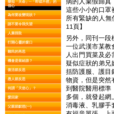
病的人棄假歸真
樂知「天命」─「即或不然」的
信心
這些小小的口罩
為何要改變現狀？
所有緊缺的人無
請不要令我失望
11頁】
人棄我取
另外，同刊一段
打開心靈的窗口
一位武漢市某教
難民的再思
人出門買菜及必
機會是留給誰？
疑似症狀的弟兄
復活節反思
括防護服、護目
物資，但是突然
愚人節反思
到醫院醫用標準
何謂「天使心」？
多個，就發起網
愛回家
消毒液、乳膠手
父親節默想(一)
有福音單張，上