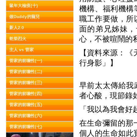
鼠年大檢疫(十)
機構、福利機構
做Daddy的寵兒
職工作要做，所
面的弟兄姊妹，
新人2.0
心，不被喧鬧的
乾柴烈火
主人 vs 管家
【資料來源：《天
管家的前瞻性(一)
行身影」】
管家的前瞻性(二)
管家的前瞻性(三)
早前太太傳給我
管家的前瞻性(四)
者心酸，現節錄
管家的前瞻性(五)
「我以為我會好
管家的前瞻性(六)
在生命彌留的那
管家的前瞻性(七)
個人的生命如此寶