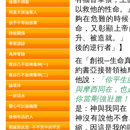
做個不倒翁
以救他的性命。
同是天涯淪落人
夠在危難的時候
放手不等如放棄
命，又彰顯上帝
師徒關係
升、被造就。」【
學習原諒
後的逆行者」】
為神冒險
在「創視─生命真
靠自己不如倚靠神(一)
約書亞接替領袖
靠自己不如倚靠神(二)
他說：
「你平生
論退休
與摩西同在，也
一杯涼水
你當剛強壯膽！
愛心可以做橋樑
是：神與我同在
神沒有說他不會
做個有品的人
縮，因這是我的
聖誕節反思─不平安中的平安