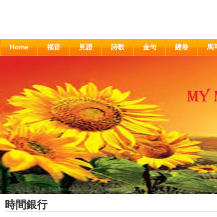
Home
福音
見證
詩歌
金句
經卷
馬
時間銀行