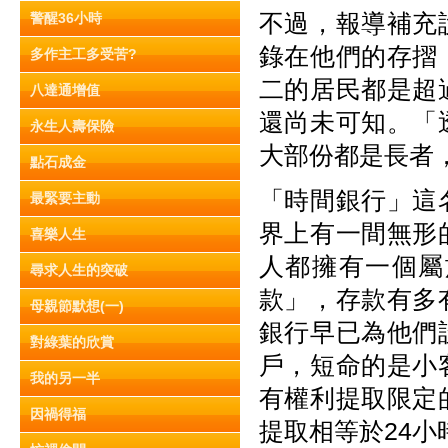
不過，報導補充
警醒36小時
錄在他們的存摺
多作主工多受苦?
二的居民都是超
八達通增值
還尚未可知。「
永生人壽保險
大部份都是長者
點石成金
「時間銀行」這
最緊要主動
界上有一間無形
喜樂人生
人都擁有一個屬
尋求人生的突破
款」，存款有多
母親節默想(一)
銀行早已為他們
對綠葉的欣賞
戶，短命的是小
我的另一半
有權利提取限定
因禍得福
提取相等於24小