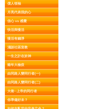
僕人領袖
月亮代表我的心
信心 vs 感覺
快活與慢活
慢活有錢淨
淺談社區宣教
一生之計在於神
豬年大檢疫
由同路人變同行者(一)
由同路人變同行者(二)
大衛─上帝的同行者
你準備好未？
如何在亂世中安身立命？