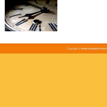
Copyright ©
www.mymedcorner