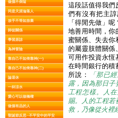
做個不倒翁
這段話值得我們
同是天涯淪落人
們有沒有把主諄
放手不等如放棄
「得閒先做」呢
地善用時間，你
師徒關係
蜜關係、失去你
學習原諒
的屬靈肢體關係
為神冒險
可用作投資永恆
靠自己不如倚靠神(一)
在時間銀行的積
靠自己不如倚靠神(二)
所說：
「那已經
論退休
露，因為那日子
一杯涼水
工程怎樣。人在
愛心可以做橋樑
賜。人的工程若
做個有品的人
救，乃像從火裡
聖誕節反思─不平安中的平安