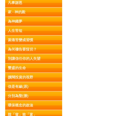
凡事謝恩
家 ‧ 神的殿
為神織夢
人生苦短
當痛苦變成習慣
為何禱告要恆切？
別讓信任你的人失望
豐盛的生命
擴闊投資的視野
信是有緣(原)
分別為聖(勝)
環保概念的啟迪
脫「貧」致「富」