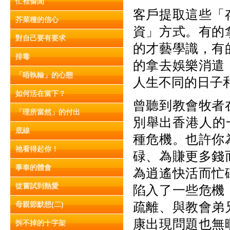
忙裡偷閒
客戶提取這些「
芥菜種的信心
資」方式。有的
對自己要有要求
的才藝學識，有
排毒
的拿去娛樂消遣
「唔執輸」的心態
人生不同的日子
如何活在當下？
曾聽到教會牧者
「理所當然」的付出
別舉出香港人的
底線
種危機。也許你
祂看得起你！
碌、為賺更多錢
事奉的體會
為逍遙快活而忙
從嘗試到熱愛
陷入了一些危機
疏離、與教會弟
母親節默想(二)
康出現問題也無
拆不掉的十字架