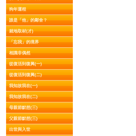
狗年運程
誰是「他」的鄰舍？
就地取材(才)
「忘我」的境界
相識非偶然
從復活到復興(一)
從復活到復興(二)
我知故我在(一)
我知故我在(二)
母親節默想(三)
父親節默想(三)
出世與入世