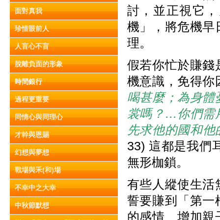
討，並正視它，
面對真我
機」，將危機早
珍惜眼前人
理。
人盲心不盲
假若你忙於賺錢
脫離負面的形象
機意識，免得你
時間銀行
喝甚麼；為身體
過程更重要
裳嗎？…你們需
同情心與同理心
先求他的國和他
才幹與恩賜
33) 這都是
幻想與夢想
無形枷鎖。
戰場與禾(和)場
有些人縱使生活
不幸中之大幸
誓要賺到「第一
中秋節默想
的感情、增加親