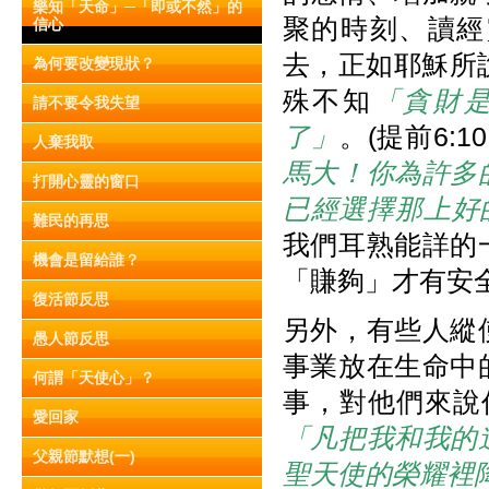
樂知「天命」─「即或不然」的
聚的時刻、讀經
信心
去，正如耶穌所
為何要改變現狀？
殊不知
「貪財
請不要令我失望
了」
。(提前6:
人棄我取
馬大！你為許多
打開心靈的窗口
已經選擇那上好
難民的再思
我們耳熟能詳的
機會是留給誰？
「賺夠」才有安
復活節反思
另外，有些人縱
愚人節反思
事業放在生命中
何謂「天使心」？
事，對他們來說
愛回家
「凡把我和我的
父親節默想(一)
聖天使的榮耀裡