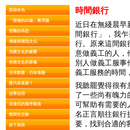
時間銀行
英雄本色
「撒種的比喻」實用篇
近日在無綫晨早
苦難的再思
間銀行」，我乍
傳媒與潮流文化
行。原來這間銀
意做義工的人，
消費文化的衝擊
別人做義工服事
色情文化的荼毒
義工服務的時間
沒有歡樂，仍有喜樂
獎代表甚麼？
我聽罷覺得很有
了一些尚有魄力
活學活用
可幫助有需要的
浪漫式的循序漸進
名正言順往銀行
情與性交鋒
要，找到合適的
放下身段