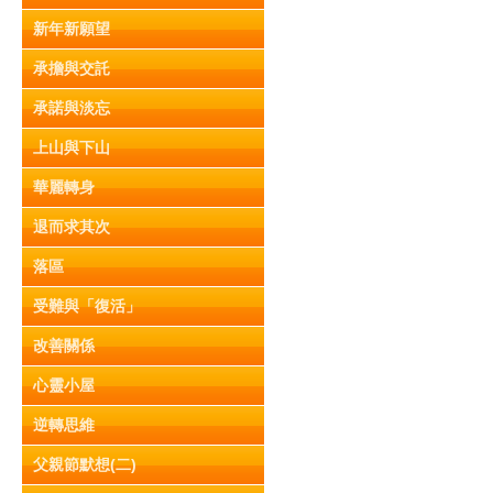
新年新願望
承擔與交託
承諾與淡忘
上山與下山
華麗轉身
退而求其次
落區
受難與「復活」
改善關係
心靈小屋
逆轉思維
父親節默想(二)