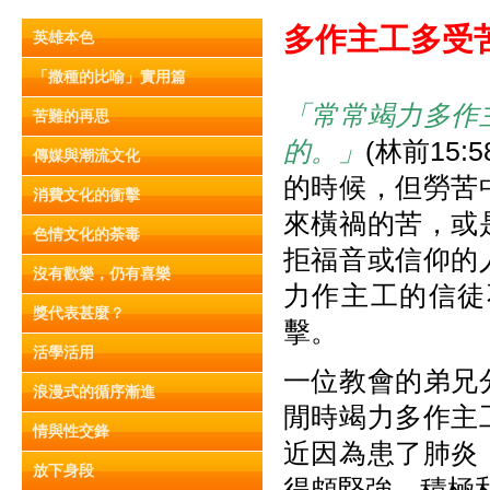
多作主工多受
英雄本色
「撒種的比喻」實用篇
「常常竭力多作
苦難的再思
的。」
(林前15
傳媒與潮流文化
的時候，但勞苦
消費文化的衝擊
來橫禍的苦，或
色情文化的荼毒
拒福音或信仰的
沒有歡樂，仍有喜樂
力作主工的信徒
獎代表甚麼？
擊。
活學活用
一位教會的弟兄
浪漫式的循序漸進
閒時竭力多作主
情與性交鋒
近因為患了肺炎
放下身段
得頗堅強，積極