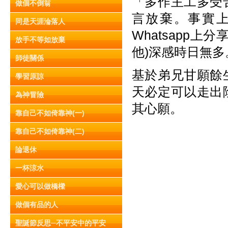
「多作主工多受
做個不倒翁
言放棄。事實
同是天涯淪落人
Whatsapp
放手不等如放棄
他)深感時日無多
師徒關係
基於弟兄甘願餘
學習原諒
天必定可以走出
為神冒險
其心願。
靠自己不如倚靠神(一)
靠自己不如倚靠神(二)
論退休
一杯涼水
愛心可以做橋樑
做個有品的人
聖誕節反思─不平安中的平安