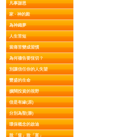
凡事謝恩
家 ‧ 神的殿
為神織夢
人生苦短
當痛苦變成習慣
為何禱告要恆切？
別讓信任你的人失望
豐盛的生命
擴闊投資的視野
信是有緣(原)
分別為聖(勝)
環保概念的啟迪
脫「貧」致「富」