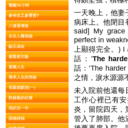
警醒36小時
一天晚上，他妻
多作主工多受苦?
病床上。他閉目養神
八達通增值
said] My grace 
永生人壽保險
perfect in
點石成金
上顯得完全。) I am
最緊要主動
話：'
The harde
話：’The harder
喜樂人生
之情，淚水源源
尋求人生的突破
母親節默想(一)
未入院前他還每
對綠葉的欣賞
工作心裡已有安
炎，留院四天，
我的另一半
管入了肺部。他
因禍得福