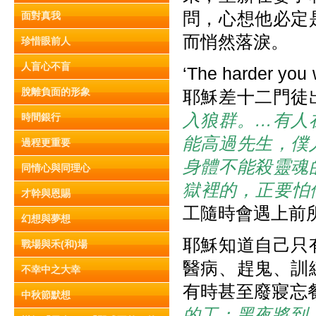
問，心想他必定
面對真我
而悄然落淚。
珍惜眼前人
人盲心不盲
‘The harder yo
脫離負面的形象
耶穌差十二門徒
入狼群。…有人
時間銀行
能高過先生，僕
過程更重要
身體不能殺靈魂
同情心與同理心
獄裡的，正要怕
才幹與恩賜
工隨時會遇上前
幻想與夢想
耶穌知道自己只
戰場與禾(和)場
醫病、趕鬼、訓
不幸中之大幸
有時甚至廢寢忘
中秋節默想
的工；黑夜將到