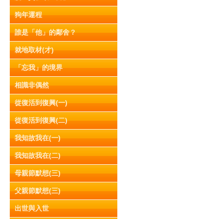
狗年運程
誰是「他」的鄰舍？
就地取材(才)
「忘我」的境界
相識非偶然
從復活到復興(一)
從復活到復興(二)
我知故我在(一)
我知故我在(二)
母親節默想(三)
父親節默想(三)
出世與入世