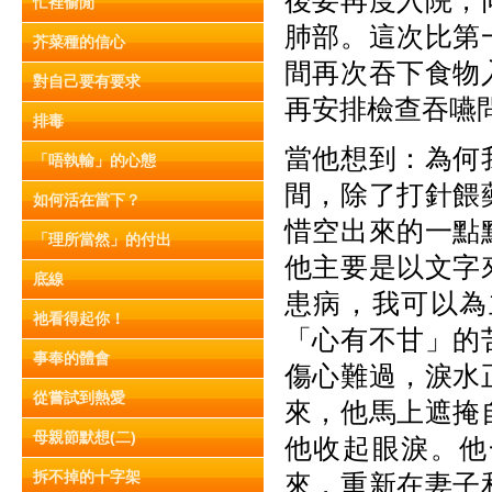
後要再度入院，
忙裡偷閒
肺部。這次比第
芥菜種的信心
間再次吞下食物
對自己要有要求
再安排檢查吞嚥
排毒
當他想到：為何
「唔執輸」的心態
間，除了打針餵
如何活在當下？
惜空出來的一點
「理所當然」的付出
他主要是以文字
底線
患病，我可以為
祂看得起你！
「心有不甘」的
事奉的體會
傷心難過，淚水
從嘗試到熱愛
來，他馬上遮掩
母親節默想(二)
他收起眼淚。他
拆不掉的十字架
來，重新在妻子