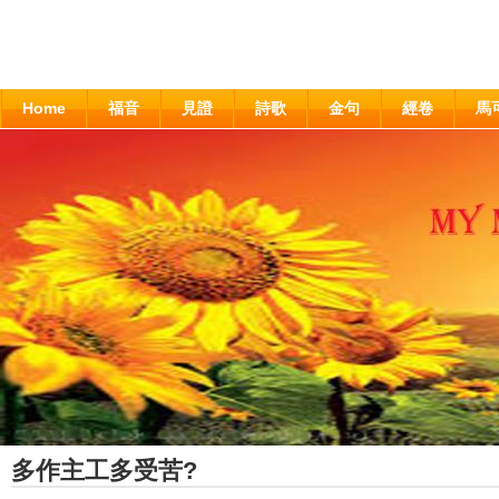
Home
福音
見證
詩歌
金句
經卷
馬
多作主工多受苦?