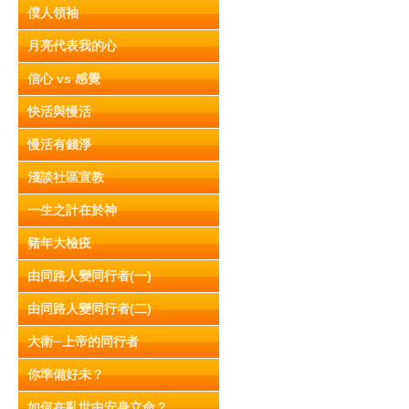
僕人領袖
月亮代表我的心
信心 vs 感覺
快活與慢活
慢活有錢淨
淺談社區宣教
一生之計在於神
豬年大檢疫
由同路人變同行者(一)
由同路人變同行者(二)
大衛─上帝的同行者
你準備好未？
如何在亂世中安身立命？