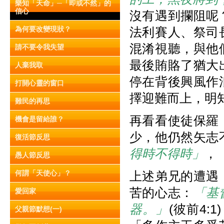
樂知「天命」─「即或不然」的
信心
沒有遇到攔阻呢
為何要改變現狀？
法利賽人、祭司
混淆視聽，與他
請不要令我失望
最後賄賂了猶大
人棄我取
停在背後興風作
打開心靈的窗口
擇迎難而上，明
難民的再思
再看看使徒保羅
機會是留給誰？
少，他仍然矢志
復活節反思
得時不得時」
，
愚人節反思
何謂「天使心」？
上述弟兄的遭遇
苦的心志：
「基
愛回家
器。」
(彼前4
父親節默想(一)