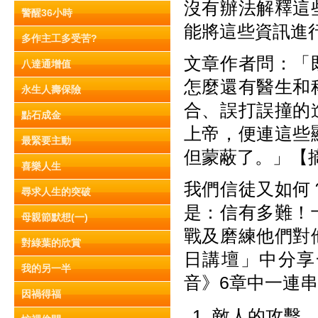
沒有辦法解釋這
警醒36小時
能將這些資訊進
多作主工多受苦?
文章作者問：「
八達通增值
怎麼還有醫生和
永生人壽保險
合、誤打誤撞的
點石成金
上帝，便連這些
最緊要主動
但蒙蔽了。」【摘
喜樂人生
我們信徒又如何
尋求人生的突破
是：信有多難！
母親節默想(一)
戰及磨練他們對
對綠葉的欣賞
日講壇」中分享
我的另一半
音》6章中一連
因禍得福
敵人的攻擊