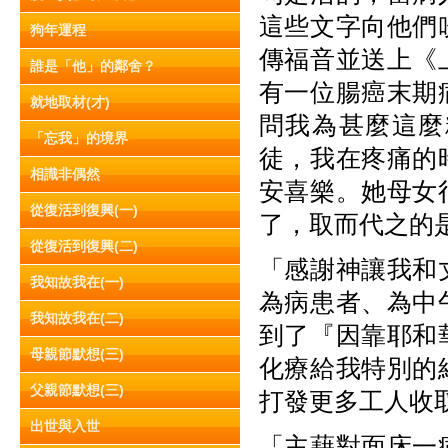
這些文字向他們
狗年運程
傳福音並送上《
誰是「他」的鄰舍？
有一位腸癌末期
就地取材(才)
問我為甚麼這麼
「忘我」的境界
徒，我在疼痛的
相識非偶然
安喜樂。她母女
從復活到復興(一)
了，取而代之的
從復活到復興(二)
「感謝神讓我和
我知故我在(一)
為病患者、為中
我知故我在(二)
到了『因靠耶和
母親節默想(三)
化療給我特別的
父親節默想(三)
打發更多工人收
出世與入世
「主藉對面床一