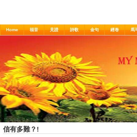
Home
福音
見證
詩歌
金句
經卷
馬
信有多難？!