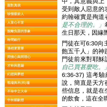
中，其意義與上
面對真我
受到敵人惡意的
珍惜眼前人
約翰確實是殉道
人盲心不盲
是不合理的。」
脫離負面的形象
生日那天，因緣
時間銀行
門徒在可6:30
過程更重要
飽五千人」的神
同情心與同理心
門徒前來對耶穌
才幹與恩賜
自己買甚麼吃。
6:36-37)
幻想與夢想
說，簡直是天方
戰場與禾(和)場
些信息，就是在
不幸中之大幸
的飲食，這在全
中秋節默想