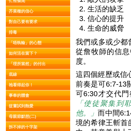
忙裡偷閒
生活的缺乏
芥菜種的信心
信心的提升
對自己要有要求
生命的威脅
排毒
我們或多或少都
「唔執輸」的心態
從詹牧師的信息
如何活在當下？
度。
「理所當然」的付出
這四個經歷或信心
底線
前奏是可6:7-
祂看得起你！
可6:30才交
事奉的體會
「使徒聚集到
從嘗試到熱愛
他。」
而中間6:
母親節默想(二)
境的希律王斬首
拆不掉的十字架