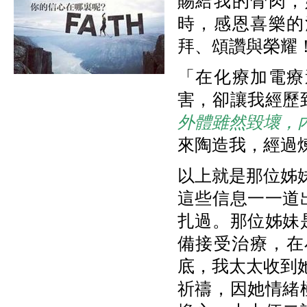
賜給我的骨肉，
時，感恩喜樂的
拜、頌讚與榮耀
「在化療加電療
害，卻讓我經歷
外體雖然毀壞，
來陶造我，經過
以上就是那位姊妹
這些信息一一道
扎過。那位姊妹
備接受治療，在
底，我太太收到她
祈禱，因她情緒