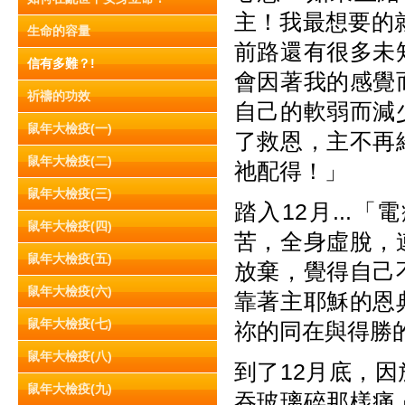
主！我最想要的
生命的容量
前路還有很多未
信有多難？!
會因著我的感覺
祈禱的功效
自己的軟弱而減
鼠年大檢疫(一)
了救恩，主不再
鼠年大檢疫(二)
祂配得！」
鼠年大檢疫(三)
踏入12月..
鼠年大檢疫(四)
苦，全身虛脫，
鼠年大檢疫(五)
放棄，覺得自己
鼠年大檢疫(六)
靠著主耶穌的恩
鼠年大檢疫(七)
祢的同在與得勝
鼠年大檢疫(八)
到了12月底，
鼠年大檢疫(九)
吞玻璃碎那樣痛