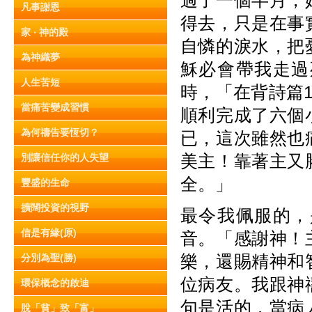
過了一個半月，
凡事謝恩
得去，只是在事
家 ‧ 神的殿
自憐的淚水，把
為神織夢
穌必會帶我走過
人生苦短
時，「在背詩篇
當痛苦變成習慣
順利完成了六個
為何禱告要恆切？
已，這次雖然也
美主！靠著主又
別讓信任你的人失望
全。」
豐盛的生命
擴闊投資的視野
最令我佩服的，
信是有緣(原)
音。「感謝神！
樂，還賜精神和
分別為聖(勝)
位病友。我跟神
環保概念的啟迪
句是活的，當病
脫「貧」致「富」