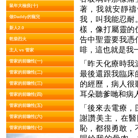
鼠年大檢疫(十)
著，我就安靜禱
做Daddy的寵兒
我，叫我能忍耐
樣，像打屬靈的
新人2.0
告中聖靈要我憑
乾柴烈火
啡，這也就是我
主人 vs 管家
管家的前瞻性(一)
「昨天化療時我
最後還跟我臨床
管家的前瞻性(二)
的經歷，病人很
管家的前瞻性(三)
耳朵聽爹哋和病
管家的前瞻性(四)
管家的前瞻性(五)
「後來去電療，
謝讚美主，在醫
管家的前瞻性(六)
恥，都很勇敢，
管家的前瞻性(七)