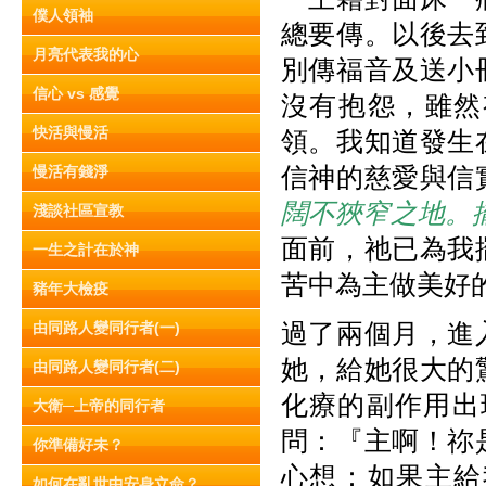
僕人領袖
總要傳。以後去
月亮代表我的心
別傳福音及送小冊
信心 vs 感覺
沒有抱怨，雖然
快活與慢活
領。我知道發生
信神的慈愛與信
慢活有錢淨
闊不狹窄之地。
淺談社區宣教
面前，祂已為我
一生之計在於神
苦中為主做美好
豬年大檢疫
過了兩個月，進
由同路人變同行者(一)
她，給她很大的
由同路人變同行者(二)
化療的副作用出
大衛─上帝的同行者
問：『主啊！祢
你準備好未？
心想：如果主給
如何在亂世中安身立命？