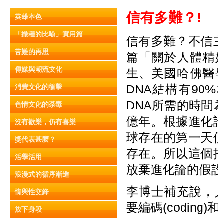
信有多難？!
英雄本色
「撒種的比喻」實用篇
信有多難？不信
苦難的再思
篇「關於人體精
傳媒與潮流文化
生、美國哈佛醫
DNA結構有90
消費文化的衝擊
DNA所需的時間
色情文化的荼毒
億年。根據進化
沒有歡樂，仍有喜樂
球存在的第一天
獎代表甚麼？
存在。所以這個
活學活用
放棄進化論的假
浪漫式的循序漸進
李博士補充說，人體
情與性交鋒
要編碼(coding
放下身段