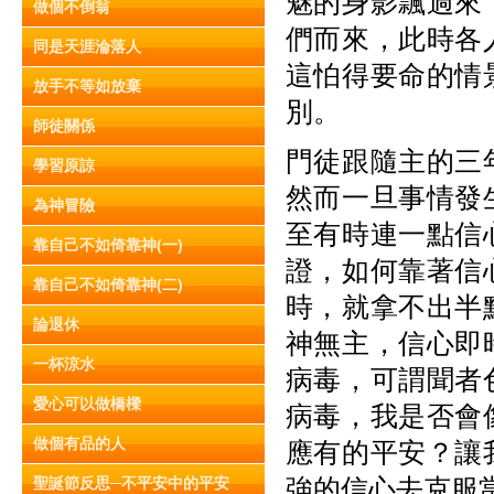
魅的身影飄過來
做個不倒翁
們而來，此時各
同是天涯淪落人
這怕得要命的情
放手不等如放棄
別。
師徒關係
門徒跟隨主的三
學習原諒
然而一旦事情發
為神冒險
至有時連一點信
靠自己不如倚靠神(一)
證，如何靠著信
靠自己不如倚靠神(二)
時，就拿不出半
論退休
神無主，信心即
一杯涼水
病毒，可謂聞者
愛心可以做橋樑
病毒，我是否會
做個有品的人
應有的平安？讓
強的信心去克服
聖誕節反思─不平安中的平安