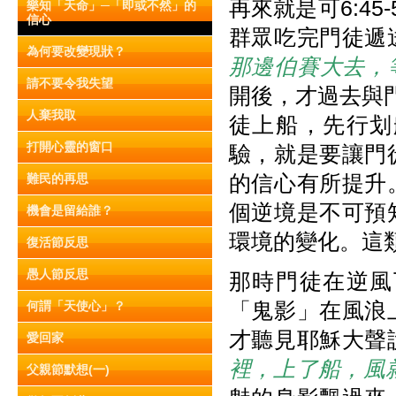
再來就是可6:4
樂知「天命」─「即或不然」的
信心
群眾吃完門徒遞
為何要改變現狀？
那邊伯賽大去，
請不要令我失望
開後，才過去與
人棄我取
徒上船，先行划
打開心靈的窗口
驗，就是要讓門
的信心有所提升
難民的再思
個逆境是不可預
機會是留給誰？
環境的變化。這
復活節反思
愚人節反思
那時門徒在逆風
「鬼影」在風浪
何謂「天使心」？
才聽見耶穌大聲
愛回家
裡，上了船，風
父親節默想(一)