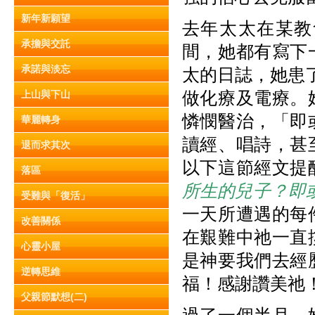
新年新願望
去年太太在某教
承擔與交託
間，她都有寫下
承諾與淡忘
太的日誌，她患
做化療及電療。
上山與下山
憐憫醫治，「即
華麗轉身
讀經、唱詩，甚
退而求其次
以下這節經文提
落區
所生的兒子？即
受難與「復活」
一天所遭遇的每
改善關係
在艱難中祂一直
心靈小屋
是神要我們去經
逆轉思維
福！感謝讚美祂
父親節默想(二)