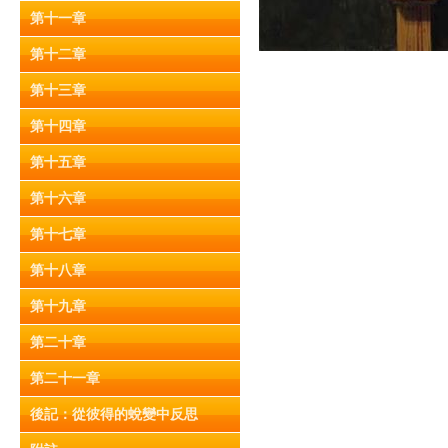
第十一章
第十二章
第十三章
第十四章
第十五章
第十六章
第十七章
第十八章
第十九章
第二十章
第二十一章
後記：從彼得的蛻變中反思