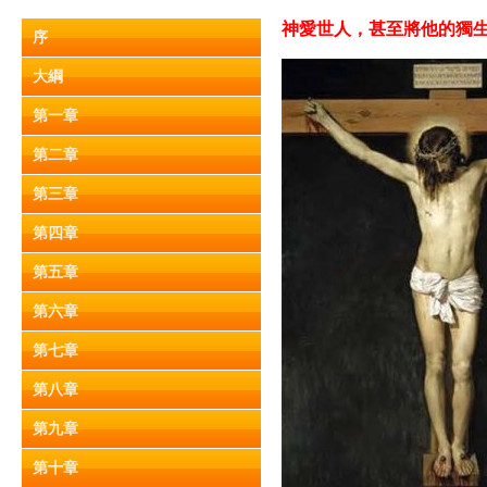
神愛世人，甚至將他的獨生子
序
大綱
第一章
第二章
第三章
第四章
第五章
第六章
第七章
第八章
第九章
第十章