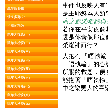
事件也反映人有
生命的容量
是主耶穌為人類
信有多難？!
高之處榮耀歸與
祈禱的功效
若你在平安夜像
鼠年大檢疫(一)
還是你會像那位
鼠年大檢疫(二)
榮耀神而行？
鼠年大檢疫(三)
人抱有「唔執輸
鼠年大檢疫(四)
「唔執輸」的心
鼠年大檢疫(五)
所賜的救恩，便
鼠年大檢疫(六)
能抱著「唔執輸
鼠年大檢疫(七)
中之樂更大的喜
鼠年大檢疫(八)
鼠年大檢疫(九)