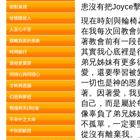
患沒有把Joyc
面對真我
珍惜眼前人
現在時刻與輪椅
在我每次回教會
人盲心不盲
著教會前有一段
脫離負面的形象
其實我心底裡是
時間銀行
弟兄姊妹有更多
過程更重要
愛，還要學習被
同情心與同理心
一切也是神的恩
才幹與恩賜
著。因著愛，我
幻想與夢想
自己，而是屬於
戰場與禾(和)場
像辜負了弟兄姊
不幸中之大幸
不孤單，一定要
中秋節默想
從沒有離棄我。