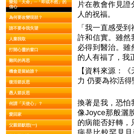
樂知「天命」─「即或不然」的
片在教會作見證
信心
人的祝福。
為何要改變現狀？
「我一直感受到
請不要令我失望
許和信實。雖然
人棄我取
必得到醫治。雖
打開心靈的窗口
的人有福了，我
難民的再思
【資料來源：《天
機會是留給誰？
力 仍要為祢活得
復活節反思
愚人節反思
換著是我，恐怕
何謂「天使心」？
像Joyce那
愛回家
的病能否好轉，
父親節默想(一)
病是比較罕見且