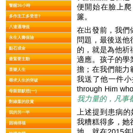
便開始在臉上爬
警醒36小時
簾。
多作主工多受苦?
八達通增值
在出發前，我們
永生人壽保險
問題，最後送他
的，就是為他祈
點石成金
適應。孩子的學
最緊要主動
擔；在我們能力
喜樂人生
我送了他一件小擺設，
尋求人生的突破
through Him w
母親節默想(一)
我力量的，凡事
對綠葉的欣賞
上述提到患病的
我的另一半
我糟糕得多，她
因禍得福
地。就在2015