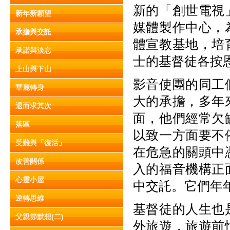
新的「創世電視
新年新願望
媒體製作中心，
承擔與交託
體宣教基地，培
承諾與淡忘
士的基督徒各按
上山與下山
影音使團的同工
華麗轉身
大的承擔，多年
退而求其次
面，他們經常欠
落區
以致一方面要不
受難與「復活」
在危急的關頭中
改善關係
入的福音機構正
心靈小屋
中交託。它們年
逆轉思維
基督徒的人生也
父親節默想(二)
外旅遊，旅遊前