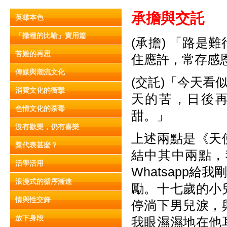
承擔與交託
英雄本色
「撒種的比喻」實用篇
(承擔) 「路
苦難的再思
住應許，常存感
傳媒與潮流文化
(交託)「今天
消費文化的衝擊
天的苦，日後
色情文化的荼毒
甜。」
沒有歡樂，仍有喜樂
上述兩點是《天
獎代表甚麼？
結中其中兩點，
活學活用
Whatsapp
浪漫式的循序漸進
勵。十七歲的小
情與性交鋒
停淌下男兒淚，
放下身段
我眼濕濕地在他