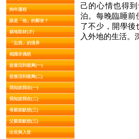
己的心情也得到
狗年運程
泊。每晚臨睡前
誰是「他」的鄰舍？
了不少，開學後
就地取材(才)
入外地的生活。
「忘我」的境界
相識非偶然
從復活到復興(一)
從復活到復興(二)
我知故我在(一)
我知故我在(二)
母親節默想(三)
父親節默想(三)
出世與入世