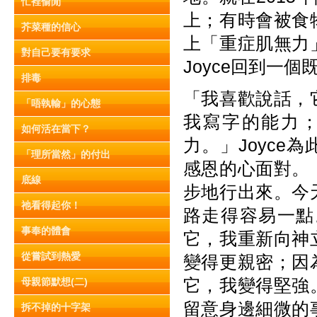
忙裡偷閒
上；有時會被食
芥菜種的信心
上「重症肌無力
對自己要有要求
Joyce回到一
排毒
「我喜歡說話，
「唔執輸」的心態
我寫字的能力
如何活在當下？
力。」Joyc
「理所當然」的付出
感恩的心面對。
底線
步地行出來。今
祂看得起你！
路走得容易一點
事奉的體會
它，我重新向神
從嘗試到熱愛
變得更親密；因
它，我變得堅強
母親節默想(二)
留意身邊細微的
拆不掉的十字架