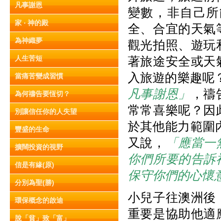
凡事謝恩
變數，非自己所
家 ‧ 神的殿
全、合宜的天氣
為神織夢
觀光拍照、遊玩
人生苦短
著旅途安全或天
入旅遊的樂趣呢？帖
當痛苦變成習慣
凡事謝恩」
，禱
為何禱告要恆切？
常常喜樂呢？因
別讓信任你的人失望
於其他能力範圍內
豐盛的生命
又說，
「應當一
擴闊投資的視野
你們所要的告訴
信是有緣(原)
保守你們的心懷
分別為聖(勝)
小兒子往澳洲後
環保概念的啟迪
重要是協助他適
脫「貧」致「富」