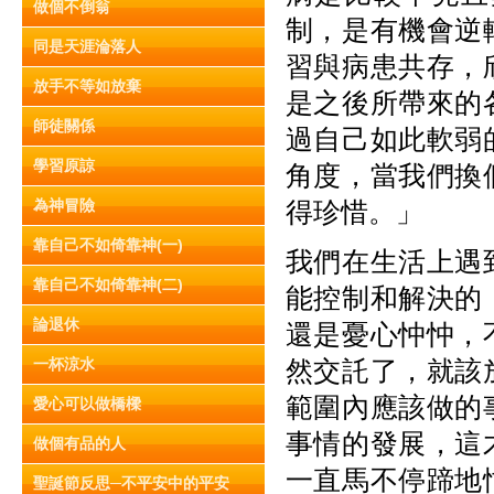
做個不倒翁
制，是有機會逆
同是天涯淪落人
習與病患共存，
放手不等如放棄
是之後所帶來的
師徒關係
過自己如此軟弱
學習原諒
角度，當我們換
為神冒險
得珍惜。」
靠自己不如倚靠神(一)
我們在生活上遇
靠自己不如倚靠神(二)
能控制和解決的
論退休
還是憂心忡忡，
一杯涼水
然交託了，就該
範圍內應該做的
愛心可以做橋樑
事情的發展，這
做個有品的人
一直馬不停蹄地
聖誕節反思─不平安中的平安