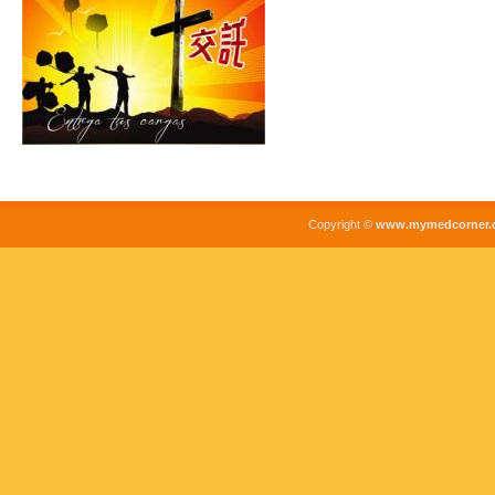
Copyright ©
www.mymedcorner