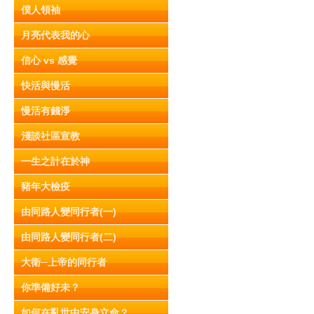
僕人領袖
月亮代表我的心
信心 vs 感覺
快活與慢活
慢活有錢淨
淺談社區宣教
一生之計在於神
豬年大檢疫
由同路人變同行者(一)
由同路人變同行者(二)
大衛─上帝的同行者
你準備好未？
如何在亂世中安身立命？