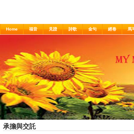
Home
福音
見證
詩歌
金句
經卷
馬
承擔與交託