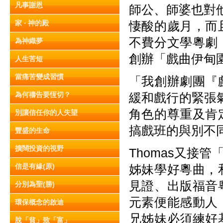
凡事謝恩
師公、師婆也對他
家 ‧ 神的殿
悽酸的歲月，而
不費分文學粵劇
為神織夢
創辦「戲曲伊甸
人生苦短
當痛苦變成習慣
「我創辦劇團『
為何禱告要恆切？
緩和戲行的緊張
角色的尊重及肯
別讓信任你的人失望
搞戲班的與別不
豐盛的生命
擴闊投資的視野
Thomas又接
信是有緣(原)
姊妹學好粵曲，
見證、出版福音
分別為聖(勝)
元素便能感動人
環保概念的啟迪
兄姊妹必須練好
脫「貧」致「富」