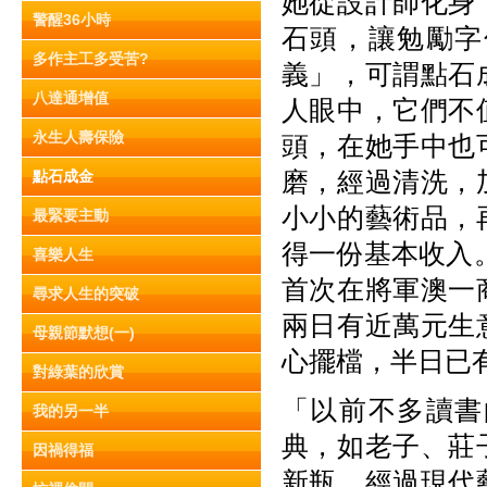
她從設計師化身
警醒36小時
石頭，讓勉勵字
多作主工多受苦?
義」，可謂點石
八達通增值
人眼中，它們不
永生人壽保險
頭，在她手中也
磨，經過清洗，
點石成金
小小的藝術品，
最緊要主動
得一份基本收入。
喜樂人生
首次在將軍澳一
尋求人生的突破
兩日有近萬元生
母親節默想(一)
心擺檔，半日已
對綠葉的欣賞
「以前不多讀書
我的另一半
典，如老子、莊
因禍得福
新瓶，經過現代