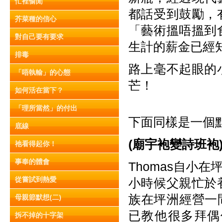
忙裡偷閒
都話受到鼓勵，
芥菜種的信心
「藝術搵唔搵到
對自己要有要求
生計的薪金已經
排毒
路上毫不起眼的
「唔執輸」的心態
芒！
如何活在當下？
「理所當然」的付出
下面同樣是一個
底線
(
廟宇袍變詩班袍
祂看得起你！
事奉的體會
Thomas自小
從嘗試到熱愛
小時候父親忙於
族在坪洲經營一間
母親節默想(二)
已教他很多拜偶
拆不掉的十字架