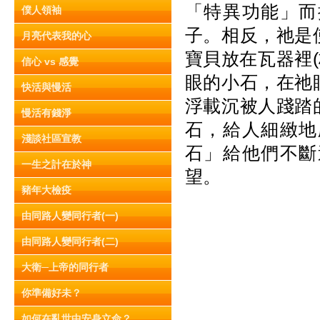
「特異功能」而
僕人領袖
子。相反，祂是
月亮代表我的心
寶貝放在瓦器裡(
信心 vs 感覺
眼的小石，在祂
快活與慢活
浮載沉被人踐踏
慢活有錢淨
石，給人細緻地
淺談社區宣教
石」給他們不斷
一生之計在於神
望。
豬年大檢疫
由同路人變同行者(一)
由同路人變同行者(二)
大衛─上帝的同行者
你準備好未？
如何在亂世中安身立命？