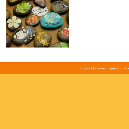
Copyright ©
www.mymedcorner