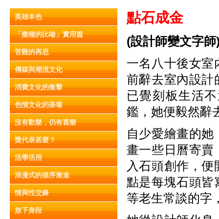
點石成金
英雄本色
「撒種的比喻」實用篇
(
設計師變文字師
苦難的再思
一名八十後女室
傳媒與潮流文化
前辭去室內設計
消費文化的衝擊
已覺刻板生活不
色情文化的荼毒
鑑，她便毅然辭
沒有歡樂，仍有喜樂
自少愛繪畫的她
獎代表甚麼？
畫一些日曆寄賣
活學活用
入石頭創作，便
浪漫式的循序漸進
點是每塊石頭皆
情與性交鋒
等老生常談的字
放下身段