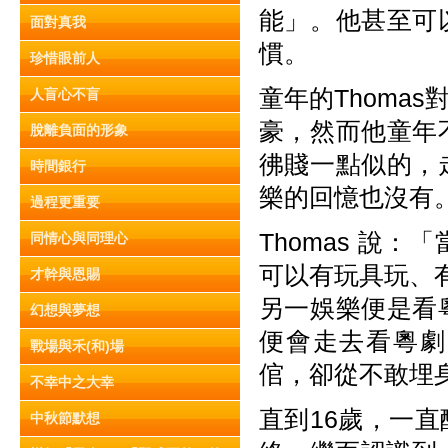
能」。他甚至可
面對真我
慣。
珍惜眼前人
童年的Thoma
人盲心不盲
豪，然而他童年
脫離負面的形象
彿賤一點似的，
時間銀行
樂的回憶也沒有
過程更重要
Thomas 說
同情心與同理心
可以有玩具玩、有
才幹與恩賜
另一娛樂便是看
幻想與夢想
便會走去看粵劇
戰場與禾(和)場
倌，卻從不敢埋
不幸中之大幸
直到16歲，一
中秋節默想