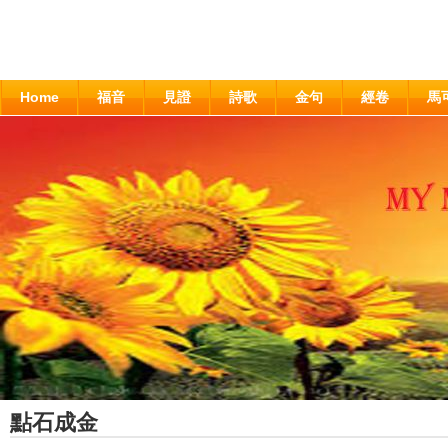
Home
福音
見證
詩歌
金句
經卷
馬
點石成金