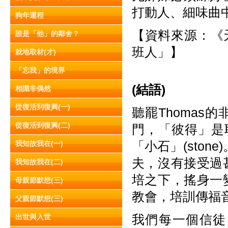
打動人、細味曲中
狗年運程
【資料來源：《
誰是「他」的鄰舍？
班人」】
就地取材(才)
「忘我」的境界
(
結語)
相識非偶然
從復活到復興(一)
聽罷Thomas
從復活到復興(二)
門，「彼得」是耶
「小石」(stone)
我知故我在(一)
夫，
沒有接受過
我知故我在(二)
培之下，搖身一
母親節默想(三)
教會，培訓傳福
父親節默想(三)
我們每一個信徒
出世與入世