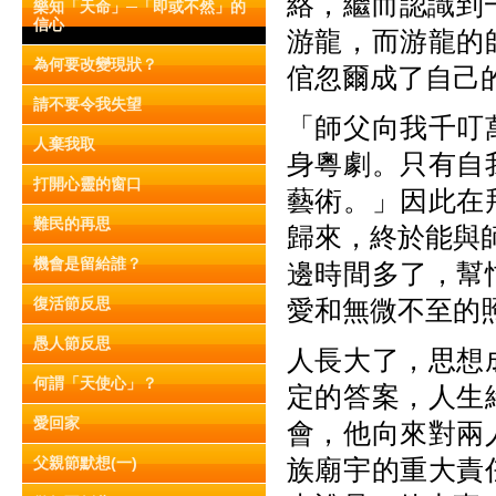
絡，繼而認識到
樂知「天命」─「即或不然」的
信心
游龍，而游龍的
為何要改變現狀？
倌忽爾成了自己
請不要令我失望
「師父向我千叮
人棄我取
身粵劇。只有自
打開心靈的窗口
藝術。」因此在
難民的再思
歸來，終於能與師
機會是留給誰？
邊時間多了，幫
復活節反思
愛和無微不至的
愚人節反思
人長大了，思想
何謂「天使心」？
定的答案，人生
愛回家
會，他向來對兩
父親節默想(一)
族廟宇的重大責