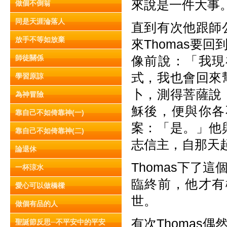
來說是一件大事
做個不倒翁
同是天涯淪落人
直到有次他跟師
放手不等如放棄
來Thomas要
師徒關係
像前說：「我現
式，我也會回來
學習原諒
卜，測得菩薩說
為神冒險
穌後，便與你各
靠自己不如倚靠神(一)
案：「是。」他
靠自己不如倚靠神(二)
志信主，自那天
論退休
Thomas下了
一杯涼水
臨終前，他才有
愛心可以做橋樑
世。
做個有品的人
有次Thomas
聖誕節反思─不平安中的平安