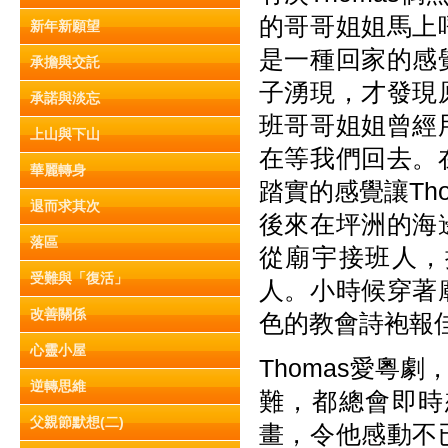
的哥哥姐姐馬上
新年新願望
是一種回家的感
承擔與交託
子湧現，才發現
承諾與淡忘
班哥哥姐姐曾經
上山與下山
在等我們回去。
華麗轉身
踏實的感覺讓Th
退而求其次
後來在坪洲的海
落區
從廟宇接班人，
受難與「復活」
人。小時候穿著
改善關係
色的教會詩袍報
心靈小屋
Thomas愛粵
逆轉思維
難，都總會即時
父親節默想(二)
畫，令他感動不