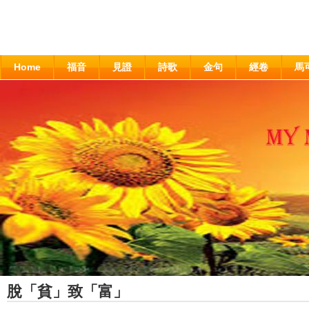
Home
福音
見證
詩歌
金句
經卷
馬
脫「貧」致「富」