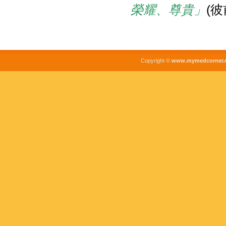
榮耀、尊貴」
(彼
Copyright ©
www.mymedcorner