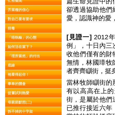
篇生命見證中的
忙裡偷閒
卻透過協助他們
芥菜種的信心
愛，認識神的愛
對自己要有要求
排毒
[
見
證
一]
201
「唔執輸」的心態
例」，十日內三
如何活在當下？
收他們僅有的財
「理所當然」的付出
無情，林國璋牧
底線
者齊齊瞓街，挺
祂看得起你！
當林牧師瞓街的
事奉的體會
有以高高在上的
從嘗試到熱愛
街，是屬於他們
母親節默想(二)
已推行接近六年
拆不掉的十字架