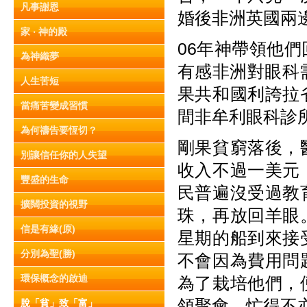
凡事謝恩
婚後非洲英國兩
家 ‧ 神的殿
06年神帶領他
為神織夢
有感非洲對眼科
人生苦短
果共和國利誇拉
當痛苦變成習慣
間非牟利眼科診
為何禱告要恆切？
剛果貧窮落後，
別讓信任你的人失望
收入不過一美元
豐盛的生命
民普遍沒受過教
擴闊投資的視野
珠，再放回羊眼
信是有緣(原)
星期的船到來接
分別為聖(勝)
不會因為費用問
環保概念的啟迪
為了栽培他們，便
領聚會，忙得不
脫「貧」致「富」