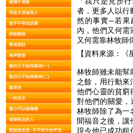
「我只是見步行
做個不倒翁
者，更多人以行
同是天涯淪落人
然的事實─若果
放手不等如放棄
內，他們又何需
師徒關係
又何需靠林牧師
學習原諒
【資料來源：《星島
為神冒險
靠自己不如倚靠神(一)
林牧師雖未能幫
靠自己不如倚靠神(二)
之餘，用行動來
論退休
他們心靈的貧窮
一杯涼水
對他們的關愛，
愛心可以做橋樑
林牧師除了為一
聞福音之後，讓
做個有品的人
現今他已成功租
聖誕節反思─不平安中的平安