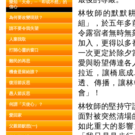
樂知「天命」─「即或不然」的
信心
林牧師的默默
為何要改變現狀？
組」，於五年多
請不要令我失望
令露宿者無時無
人棄我取
加入，更得以多
打開心靈的窗口
一次更定於除夕
難民的再思
愛與盼望傳達各
拉近，讓橋底成
機會是留給誰？
透、傳播，讓林
復活節反思
會」！
愚人節反思
何謂「天使心」？
林牧師的堅持守
面對被突然清場
愛回家
如此重大的影響
父親節默想(一)