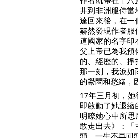
作者凱蒂在十八
井到非洲服侍當地
達回來後，在一
赫然發現作者服
這國家的名字印
父上帝已為我預
的、經歷的、掙
那一刻，我淚如
的鬱悶和愁緒，
17年三月初，
即啟動了她退縮
明瞭她心中所思
敢走出去》：「
頭，一生不再回