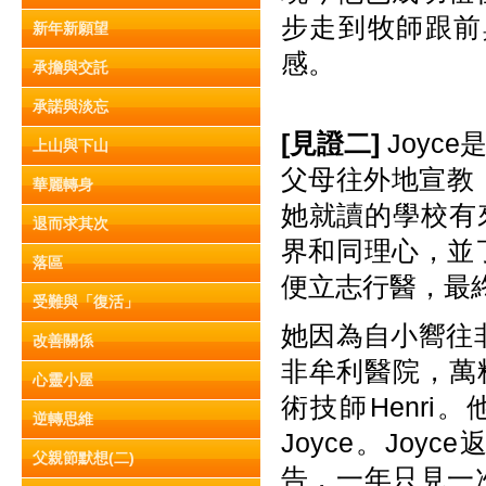
步走到牧師跟前
新年新願望
感。
承擔與交託
承諾與淡忘
[
見
證
二]
Joy
上山與下山
父母往外地宣教
華麗轉身
她就讀的學校有來
退而求其次
界和同理心，並
落區
便立志行醫，最
受難與「復活」
她因為自小嚮往
改善關係
非牟利醫院，萬
心靈小屋
術技師Henr
逆轉思維
Joyce。Jo
父親節默想(二)
告，一年只見一次