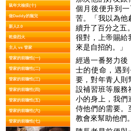
鼠年大檢疫(十)
個月後便升到一
做Daddy的寵兒
苦。「我以為他
續升了百分之五。
新人2.0
很對，上帝賜給
乾柴烈火
來是自招的。」
主人 vs 管家
管家的前瞻性(一)
經過一番努力後
士的使命，遇到
管家的前瞻性(二)
要，對年青人則
管家的前瞻性(三)
設補習班等服務
管家的前瞻性(四)
小的身上，我們
管家的前瞻性(五)
侍他們的需要。
管家的前瞻性(六)
教會來幫助他們
管家的前瞻性(七)