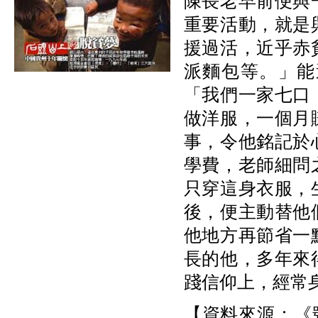
陳長老早前便與
重要活動，就是
援過活，近乎赤
派麵包等。」能
「我們一家七口
做洋服，一個月
事，令他銘記於
學費，老師細問
只穿這身衣服，
後，便主動替他
他地方再節省一
長的他，多年來
踐信仰上，經常
【資料來源：《號