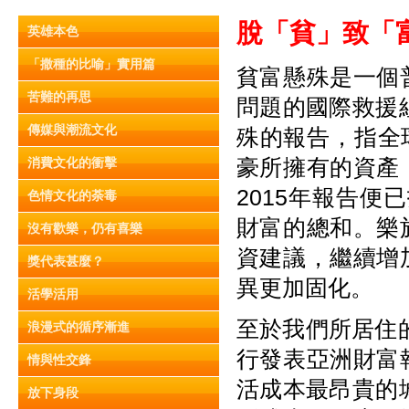
脫「貧」致「
英雄本色
「撒種的比喻」實用篇
貧富懸殊是一個
苦難的再思
問題的國際救援
傳媒與潮流文化
殊的報告，指全
豪所擁有的資產
消費文化的衝擊
2015年報告便
色情文化的荼毒
財富的總和。樂
沒有歡樂，仍有喜樂
資建議，繼續增
獎代表甚麼？
異更加固化。
活學活用
至於我們所居住的
浪漫式的循序漸進
行發表亞洲財富
情與性交鋒
活成本最昂貴的
放下身段