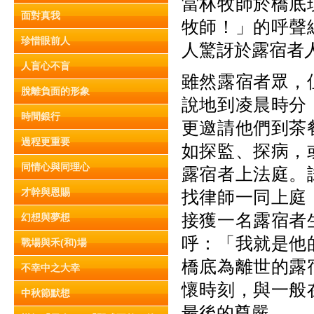
當林牧師於橋底
面對真我
牧師！」的呼聲
珍惜眼前人
人驚訝於露宿者
人盲心不盲
雖然露宿者眾，
脫離負面的形象
說地到凌晨時分
時間銀行
更邀請他們到茶
過程更重要
如探監、探病，
同情心與同理心
露宿者上法庭。
才幹與恩賜
找律師一同上庭
接獲一名露宿者
幻想與夢想
呼：「我就是他
戰場與禾(和)場
橋底為離世的露
不幸中之大幸
懷時刻，與一般
中秋節默想
最後的尊嚴。