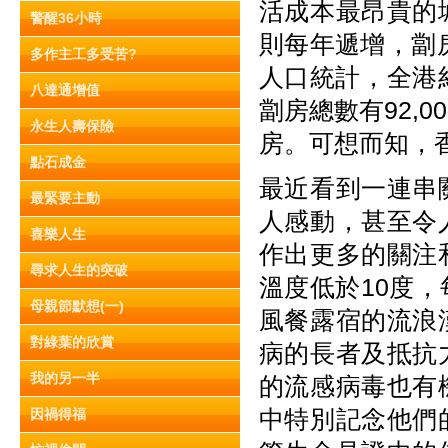
活成本最昂貴的
警醒36小時
則每年遞增，劏
多作主工多受苦?
人口統計，全港約
八達通增值
劏房總數有92,
永生人壽保險
房。可想而知，
點石成金
最近看到一連串
最緊要主動
人感動，甚至令
喜樂人生
作出更多的關注
尋求人生的突破
溫度低於10度
母親節默想(一)
風餐露宿的流浪
對綠葉的欣賞
病的長者及抵抗
我的另一半
的流感病毒也有
中特別記念他們
因禍得福