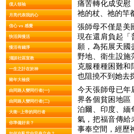
痛苦轉化成安慰
僕人領袖
祂的杖、祂的竿
月亮代表我的心
張師母不僅是美國
信心 vs 感覺
現在還肩負起「
快活與慢活
願，為拓展天國
慢活有錢淨
野地、衛生設施
淺談社區宣教
克服種種困難和
一生之計在於神
也阻撓不到她去
豬年大檢疫
今天張師母已年
由同路人變同行者(一)
界各個貧困地區
由同路人變同行者(二)
泊爾、印度、緬
大衛─上帝的同行者
氣，把福音傳給
你準備好未？
事奉空間，經歷
如何在亂世中安身立命？