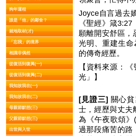
狗年運程
Joyce自言過
誰是「他」的鄰舍？
《聖經》箴3:27
就地取材(才)
願離開安舒區，
光明、重建生命
「忘我」的境界
的傳奇經歷。
相識非偶然
從復活到復興(一)
【資料來源：《號
從復活到復興(二)
光」】
我知故我在(一)
我知故我在(二)
[
見證三
]
關心貧
母親節默想(三)
士，經歷與丈夫
為《午夜歌頌》(‘A
父親節默想(三)
過那段痛苦的路
出世與入世