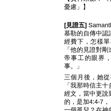
憂慮」】
[
見
證
五
]
Sama
慕勒的自傳中認
經費下，怎樣單
「他的見證對剛
帝事工的眼界
事。」
三個月後，她從
「我那時信主十
經文，當中更說
的，是加4:4-
一個孤兒？在神