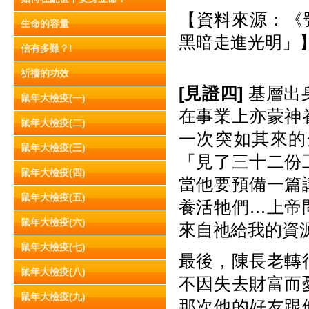
【資料來源：《號
生命的容量
黑暗走進光明」
信有多難？!
祈禱的功效
[
見
證
四
]
基層出
鼠年大檢疫(一)
在事業上亦蒙神
鼠年大檢疫(二)
一次突如其來的
鼠年大檢疫(三)
「見了三十二份
鼠年大檢疫(四)
當他要預備一篇
鼠年大檢疫(五)
養活牠們…上帝
鼠年大檢疫(六)
來自祂給我的資
鼠年大檢疫(七)
最後，陳長老轉
鼠年大檢疫(八)
不因失去財富而
鼠年大檢疫(九)
那次他的好友跟