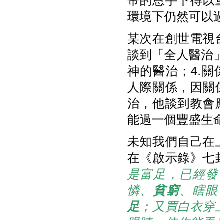
帝的恩手下得以
環境下仍然可以
某次在創世電視
談到「全人醫治」
神的醫治；4.
人際關係，因關
治，他談到教會
能過一個豐盛生
未知我們自己在
在《啟示錄》七
是富足，已經發
憐、
貧窮
、瞎眼
足
；又買白衣穿