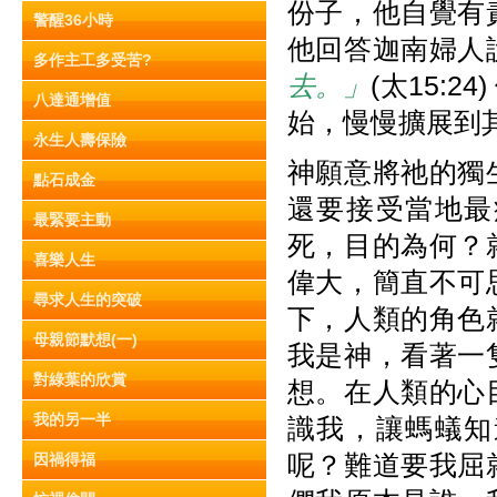
份子，他自覺有
警醒36小時
他回答迦南婦人
多作主工多受苦?
去。」
(太15:
八達通增值
始，慢慢擴展到
永生人壽保險
神願意將祂的獨
點石成金
還要接受當地最
最緊要主動
死，目的為何？
喜樂人生
偉大，簡直不可
尋求人生的突破
下，人類的角色
母親節默想(一)
我是神，看著一
對綠葉的欣賞
想。在人類的心
我的另一半
識我，讓螞蟻知
呢？難道要我屈
因禍得福