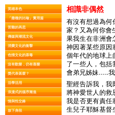
相識非偶然
英雄本色
「撒種的比喻」實用篇
有沒有想過為何
苦難的再思
家？又為何你會
傳媒與潮流文化
果我生在非洲會
神因著某些原因
消費文化的衝擊
個年代的地球上
色情文化的荼毒
了一些人，包括
沒有歡樂，仍有喜樂
會弟兄姊妹…..
獎代表甚麼？
聖經告訴我，我
活學活用
將神愛世人的救
浪漫式的循序漸進
我是否更有責任
情與性交鋒
生兒子耶穌基督
放下身段