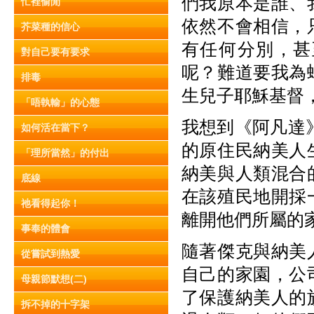
們我原本是誰、
忙裡偷閒
依然不會相信，
芥菜種的信心
有任何分別，甚
對自己要有要求
呢？難道要我為
排毒
生兒子耶穌基督
「唔執輸」的心態
我想到《阿凡達
如何活在當下？
的原住民納美人
「理所當然」的付出
納美與人類混合
底線
在該殖民地開採
祂看得起你！
離開他們所屬的
事奉的體會
隨著傑克與納美
從嘗試到熱愛
自己的家園，公
母親節默想(二)
了保護納美人的
拆不掉的十字架