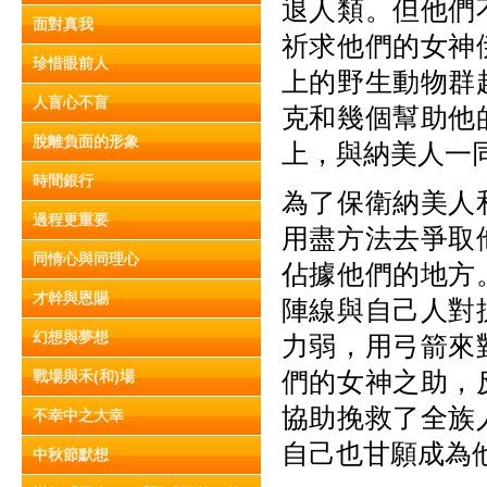
退人類。但他們
面對真我
祈求他們的女神
珍惜眼前人
上的野生動物群
人盲心不盲
克和幾個幫助他
脫離負面的形象
上，與納美人一
時間銀行
為了保衛納美人
過程更重要
用盡方法去爭取
同情心與同理心
佔據他們的地方
才幹與恩賜
陣線與自己人對
幻想與夢想
力弱，用弓箭來
們的女神之助，
戰場與禾(和)場
協助挽救了全族
不幸中之大幸
自己也甘願成為
中秋節默想