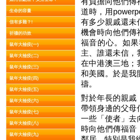
有負擔向他們傳
道時，用powe
生命的容量
有多少親戚還未
信有多難？!
機會時向他們傳
祈禱的功效
福音的心。如果
鼠年大檢疫(一)
主、誰還未信，
鼠年大檢疫(二)
在中港澳三地；
鼠年大檢疫(三)
和美國。於是我
鼠年大檢疫(四)
禱。
鼠年大檢疫(五)
對於年長的親戚
鼠年大檢疫(六)
帶領身邊的父母
鼠年大檢疫(七)
一些「使者」去
鼠年大檢疫(八)
時向他們傳福音
鼠年大檢疫(九)
鄰居，特別是我經