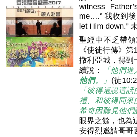
witness Father’
me….” 我收到後回覆他：
let Him do
聖經中不乏帶領
《使徒行傳》第
撒利亞城，得到
續說：
「他們進
他們
。」
(徒1
「彼得還說這話
禮、和彼得同來
希奇因聽見他們
眼界之餘，也為
安得烈邀請哥哥