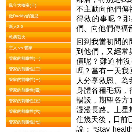
鼠年大檢疫(十)
不主動向他們傳
做Daddy的寵兒
得救的事呢？那
新人2.0
們、向他們傳福
乾柴烈火
回到我當初問的
主人 vs 管家
到他們，又經常
管家的前瞻性(一)
債呢？難道神沒
管家的前瞻性(二)
嗎？當有一天我
人分享救恩、為
管家的前瞻性(三)
身體各種毛病，
管家的前瞻性(四)
暢談，期望各方
管家的前瞻性(五)
漫漫長路。上星
管家的前瞻性(六)
住幾天後，日前已
管家的前瞻性(七)
說：“Stay healthy