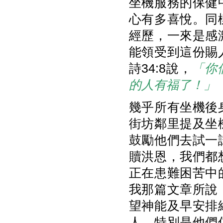
坐機服務的保健
心有多喜悅。同
經歷，一來是感
能領受到這份賜
詩34:8說，
「你
的人有福了！」
幾乎所有坐機後
街坊鄰里提及坐
鼓勵他們去試一
贖洪恩，我們都
正在患難困苦中
我那篇文章所說
望神能及早安排
人，特別是他們