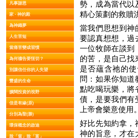
勢，成為當代以
凡事謝恩
精心策劃的救贖
家 ‧ 神的殿
為神織夢
當我們思想到神
人生苦短
要認真想想，過
一位牧師在談到
當痛苦變成習慣
的苦，是自己找
為何禱告要恆切？
是否蘊含祂的使
別讓信任你的人失望
問：如果你知道
豐盛的生命
點吃喝玩樂，將
擴闊投資的視野
債，是要我們有
信是有緣(原)
上帝會樂意使用
分別為聖(勝)
好比先知約拿，
環保概念的啟迪
神的旨意，才在
脫「貧」致「富」