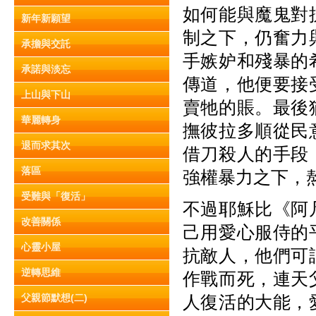
如何能與魔鬼對
新年新願望
制之下，仍奮力
承擔與交託
手嫉妒和殘暴的
承諾與淡忘
傳道，他便要接
上山與下山
賣牠的賬。最後
華麗轉身
撫彼拉多順從民
退而求其次
借刀殺人的手段
落區
強權暴力之下，
受難與「復活」
不過耶穌比《阿
改善關係
己用愛心服侍的
心靈小屋
抗敵人，他們可
逆轉思維
作戰而死，連天
父親節默想(二)
人復活的大能，