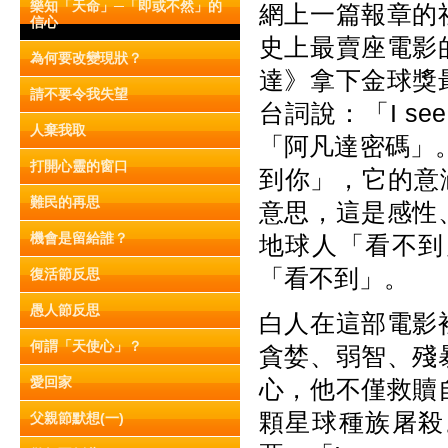
樂知「天命」─「即或不然」的
網上一篇報章的
信心
史上最賣座電影
為何要改變現狀？
達》拿下金球獎
請不要令我失望
台詞說：「I s
人棄我取
「阿凡達密碼」。
打開心靈的窗口
到你」，它的意涵
難民的再思
意思，這是感性
機會是留給誰？
地球人「看不到
「看不到」。
復活節反思
愚人節反思
白人在這部電影
何謂「天使心」？
貪婪、弱智、殘
愛回家
心，他不僅救贖
顆星球種族屠殺
父親節默想(一)