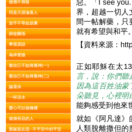
惡。「I see
做個不倒翁
界，超越一切人
同是天涯淪落人
間一帖解藥，只
放手不等如放棄
就有希望與和平
師徒關係
【資料來源：http://
學習原諒
為神冒險
正如耶穌在太13:
靠自己不如倚靠神(一)
言，說：你們聽
靠自己不如倚靠神(二)
因為這百姓油蒙
論退休
朵聽見，心裡明
一杯涼水
能夠感受到他來
愛心可以做橋樑
就如《阿凡達》
做個有品的人
人類脫離撒但的
聖誕節反思─不平安中的平安