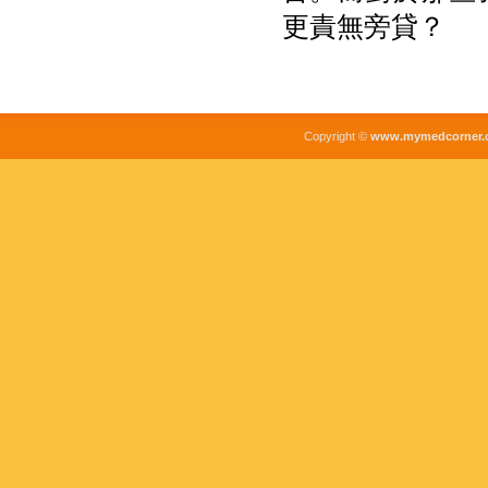
更責無旁貸？
Copyright ©
www.mymedcorner