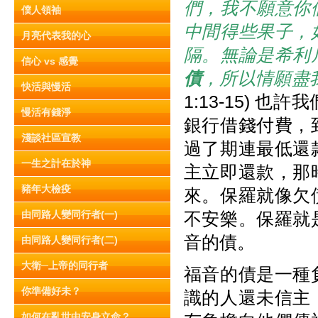
們，我不願意你
僕人領袖
中間得些果子，
月亮代表我的心
隔。無論是希利
信心 vs 感覺
債
，所以情願盡
快活與慢活
1:13-15)
慢活有錢淨
銀行借錢付費，
淺談社區宣教
過了期連最低還
一生之計在於神
主立即還款，那
豬年大檢疫
來。保羅就像欠
由同路人變同行者(一)
不安樂。保羅就
音的債。
由同路人變同行者(二)
大衛─上帝的同行者
福音的債是一種
你準備好未？
識的人還未信主
如何在亂世中安身立命？