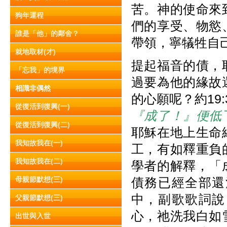
苦。神的使命來
狗年運程
們的享受、物慾
誰是「他」的鄰舍？
帶領，寧犠牲自
就地取材(才)
提起福音的債，
「忘我」的境界
過要為他的緣故
相識非偶然
的心願呢？
約19
從復活到復興(一)
『成了！』便低
從復活到復興(二)
耶穌在地上生命
我知故我在(一)
工，有如釋重負
我知故我在(二)
學者的解釋，「
母親節默想(三)
債務已經全部還
中，副歌歌詞說
父親節默想(三)
心，祂洗我白如
出世與入世