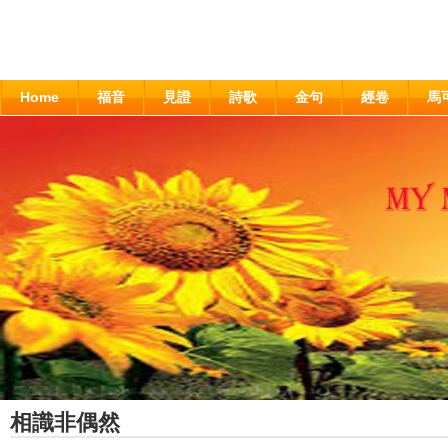
Home
福音
見證
詩歌
金句
經卷
馬
相識非偶然