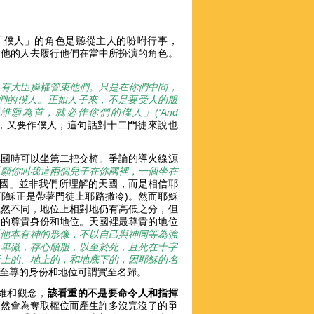
吊詭，「僕人」的角色是聽從主人的吩咐行事，
從他的人去履行他們在當中所扮演的角色。
，有大臣操權管束他們。只是在你們中間，
們的僕人。正如人子來，不是要受人的服
誰願為首，就必作你們的僕人」(‘And
，又要作僕人，這句話對十二門徒來說也
得國時可以坐第二把交椅。爭論的導火線源
「願你叫我這兩個兒子在你國裡，一個坐在
說的「國」並非我們所理解的天國，而是相信耶
耶穌正是帶著門徒上耶路撒冷)。然而耶穌
截然不同，地位上相對地仍有高低之分，但
到的尊貴身份和地位。天國裡最尊貴的地位
「他本有神的形像，不以自己與神同等為強
己卑微，存心順服，以至於死，且死在十字
天上的、地上的，和地底下的，因耶穌的名
裡至尊的身份和地位可謂實至名歸。
維和觀念，
該看重的不是要命令人和指揮
自然會為奪取權位而產生許多沒完沒了的爭