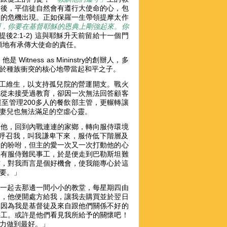
之後，平信徒自然會有遵行大使命的心，包
」的危機出現。正如保羅一生帶領提摩太作
啊，你要在基督耶穌的恩典上剛強起來。你
(提後2:1-2) 這與耶穌升天前留給十一個門
顯地有承傳大使命的責任。
Witness as Mininstry的創辦人，多
，於種族衝突的核心地帶當起和平之子。
碗工維生，以支持孤兒院的營運開支。戰火
他從未接受過教育，卻因一次無法回答顧客
至管理200多人的餐飲部主管，更輾轉讓
、妻兒也無法滿足的空虛心靈。
的他，回到內戰連連的家鄉，轉向服侍環境
在呼召我，叫我謙卑下來，服侍低下階層及
神的吩咐，但主的愛一次又一次打動他的心
未有服侍難民事工，於是便走到巴勒斯坦難
作，對我而言是個好機會，使我能專心於這
需要。」
，一起去那邊一間小小的教堂，每星期四由
物，他便開處方給我，讓我去購買並於翌日
，因為我是基督徒及來自跟他們關係不好的
事工。或許是他們看見我所給予的關懷吧！
盡力做到最好。」