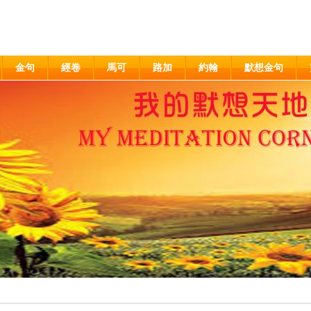
金句
經卷
馬可
路加
約翰
默想金句