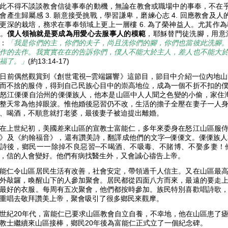
此不得不談談教會信徒事奉的動機，無論在教會或職場中的事奉，不在乎表現
會產生歸屬感 3. 願意接受挑戰，學習謙卑，磨練心志 4. 回應教會及人
更深的栽培，務求在事奉領域上更上一層樓 6. 為了榮神益人。尤其作
。
僕人領袖就是要成為用愛心去服事人的模範
，耶穌替門徒洗腳，用意
：
「我是你們的主，你們的夫子，尚且洗你們的腳，你們也當彼此洗腳
作的去作。我實實在在的告訴你們，僕人不能大於主人，差人也不能大
福了。」
(約13:14-17)
日前偶然觀賞到《創世電視─雲端鑼響》這節目，節目中介紹一位內地
而不捨的服侍，得到自己民族心目中的崇高地位，成為一個不折不扣的
怒江傈傈自治州的傈傈族人，他本是山區中人人聞之色變的小偷，家住海
整天常為他掉眼淚。惟他婚後惡習仍不改，生活的擔子全壓在妻子一人
、喝酒，不順意就打老婆，最後妻子被迫提出離婚。
在上世紀初，美國差來山區的宣教士富能仁，多年來委身在怒江山區服
》及《約翰福音》，還有讚美詩，翻譯成他們的文字─傈傈文。傈傈族
詩後，鄉民一一除掉不良惡習─不喝酒、不吸毒、不賭博、不娶多妻！
，信的人會變好。他們有病找醫生外，又會誠心禱告上帝。
能仁令山區居民生活有改善，社會安定，帶領過千人信主。又在山區最
外敲鑼，喚醒山下的人參加聚會。居民都從四面八方而來，最遠的要走
最好的衣服。每周有五次聚會，他們都按時參加。族民特別喜歡唱詩歌
重唱去敬拜讚美上帝，聚會吸引了很多鄉民來觀摩。
世紀20年代，富能仁已要求山區教會自立自養，不幸地，他在山區患了
教士繼續來山區接棒，鄉民20年後為富能仁正式立了一個紀念碑。