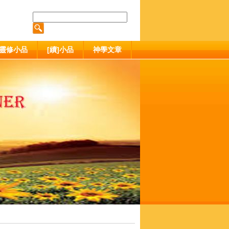
靈修小品
[續]小品
神學文章