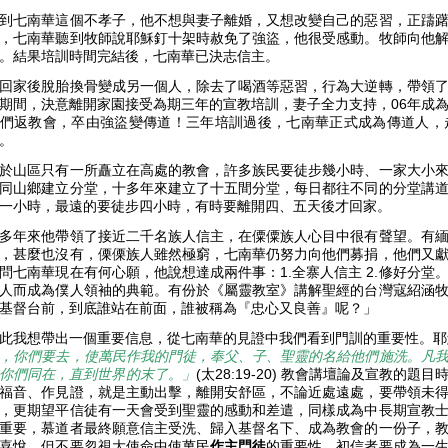
到七南華這個不孝子，他不想與妻子離婚，又想改變自己的惡習，正躊
，七南華聽到牧師說耶穌釘十架時赦免了強盜，他很受感動。牧師向他
。結果培訓時間完結後，七南華已決志信主。
回家後脫胎換骨變成另一個人，除去了喝酒等惡習，行為大逆轉，帶領
期間，決意離開家園接受為期三年的宣教培訓，妻子全力支持，06年成
們返教會，卒由強盜變傳道！三年培訓過後，七南華正式成為傳道人，
主。
於山區只有一所矗立在高處的教會，許多族民要徒步幾小時、一家大小
同山鄉建立分堂，十多年來建立了十五間分堂，每日都往不同的分堂講
一小時，最遠的要徒步四小時，有時要離開四、五天後才回家。
多年來他帶領了接近二千名族人信主，在僳僳族人心目中很有聲望。有
，甚麼也沒有，傈傈族人雖然極窮，七南華仍努力向他們募捐，他們又
問七南華現在有何心願，他說想達成兩件事：1.全寨人信主 2.修好分
人而成為僕人領袖的典範。有份於《屬靈教室》講解聖經的台灣寇紹涵
基督台前，到底誰站在前面，誰被稱為『忠心又良善』呢？」
此我想帶出一個重要信息，從七南華的見證中我們看到門訓的重要性。耶
，你們要去，使萬民作我的門徒，奉父、子、聖靈的名給他們施洗。凡
你們同在，直到世界的末了。」
(太28:19-20) 教會講壇論及宣教的
福音、作見證，就是主動出擊，離開安舒區，不論近處遠處，要帶領未
，更期望平信徒有一天會受到聖靈的感動和差遣，同樣成為中長期宣教
重要，慕道者最終願意信主受洗、歸入基督名下、成為教會的一份子，
喜悅，但不要忽視大使命中使萬民
作主門徒
的重要性。初信者要成為一