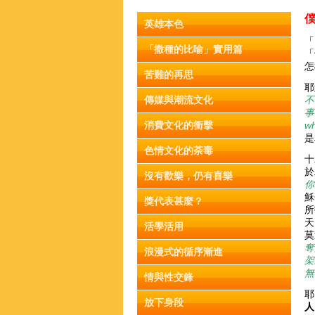
英雄本色
「
「撒種的比喻」實用篇
「
怎
苦難的再思
耶
傳媒與潮流文化
不
消費文化的衝擊
wh
是
色情文化的荼毒
十
於
沒有歡樂，仍有喜樂
你
穌
獎代表甚麼？
所
天
活學活用
莫
奪
浪漫式的循序漸進
架
無
情與性交鋒
耶
放下身段
人