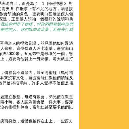
自己，而是為了：1. 回報神恩 2. 對
的需要 5. 在服事上有不足的地方，願意接
為教會領袖的角色，更要明白甚麼是僕人領
深遠，正是僕人領袖一個很好的說明和典
。我給你們作了榜樣，叫你們照著我向你們
於差他的人。你們既知道這事，若是去行就
山區傳道人的得救見證，並見證他如何透過
僕人領袖。這位傳道人叫七南華，是雲南山
拔2000米，五兄弟中是最壞的一個，爸
身上，還要為他背上一身賭債。每天就是打
侍，傳福音不遺餘力，甚至將聖經《馬可福
人本來沒有文化，自從富能仁教他們讀經及
他們信得很單純，許多人覺得不信便是壞
高處建立教堂，每逢有聚會，弟兄便在教堂
上兩小時。各人認為聚會是一件大事，要穿
，沒有指揮和伴奏，富能仁甚至要求他們以
瘧疾而身故，遺體也被葬在山上，一些西方