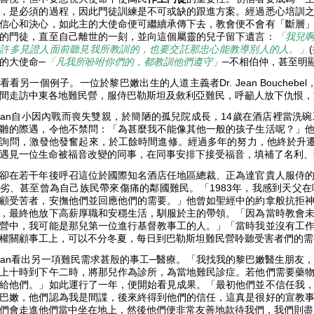
，是必須的過程，因此門徒訓練是不可或缺的跟進方案。經過悉心培訓
信心和決心，如此主的大使命便可繼續承傳下去，教會便不會有「斷層
的門徒，直至自己離世的一刻，並向這個屬靈的兒子留下遺言：
「我兒
許多見證人面前聽見我所教訓的，也要交託那忠心能教導別人的人。」
的大使命─
「凡我所吩咐你們的，都教訓他們遵守」
─不相伯仲，甚至明
看看另一個例子。一位於黎巴嫩出生的人道主義者Dr. Jean Bouchebel，他是 
間走訪中東各地難民營，服侍巴勒斯坦及敘利亞難民，呼籲人放下仇恨
ean自小因內戰而喪失雙親，於簡陋的孤兒院成長，14歲在酒店裡當洗
雛的際遇，令他不禁問：「為甚麼我不能像其他一般的孩子生活呢？」
詢問，激發他發奮起來，於工餘時間進修。經過多年的努力，他終於升遷
遇見一位生命被福音改變的同事，在同事安排下接受福音，填補了名利
卻在若干年後呼召這位於國際知名酒店任地區總裁、正為達官貴人服侍
劣、甚至曾為自己族民帶來傷痛的鄰國難民。「1983年，我感到天父
顧受苦者，安撫他們並回應他們的需要。」他曾如聖經中的約拿般抗拒
，最終他放下高薪厚職和安穩生活，馴服於主的帶領。「因為當時教會
營中，我可能是那兒第一位進行基督教事工的人。」「當時我並沒有工
權關顧事工上，可以不分冬夏，每日到巴勒斯坦難民營聆聽受害者們的
ean看出另一項難民需求甚殷的事工─醫療。「我找我的黎巴嫩醫生朋友
上十時到下午二時，將那兒作為診所，為當地難民診症。若他們需要藥
給他們。」如此運行了一年，便開始看見成果。「最初他們並不信任我
巴嫩，他們認為我是間諜，後來終得到他們的信任，這真是很好的宣教
們會走進他們當中坐在地上，然後他們便非常友善地款待我們，我們則