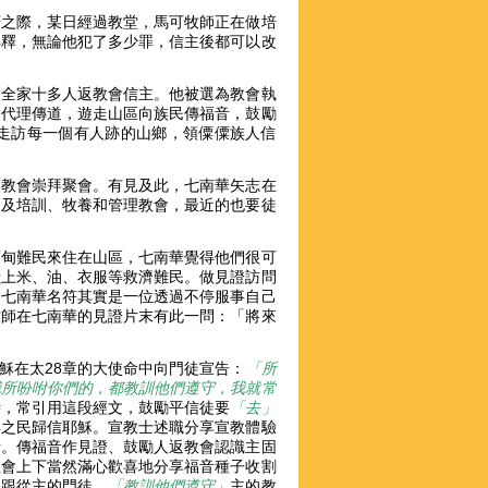
躇之際，某日經過教堂，馬可牧師正在做培
解釋，無論他犯了多少罪，信主後都可以改
了全家十多人返教會信主。他被選為教會執
為代理傳道，遊走山區向族民傳福音，鼓勵
走訪每一個有人跡的山鄉，領僳僳族人信
來教會崇拜聚會。有見及此，七南華矢志在
道及培訓、牧養和管理教會，最近的也要徒
緬甸難民來住在山區，七南華覺得他們很可
獻上米、油、衣服等救濟難民。做見證訪問
堂。七南華名符其實是一位透過不停服事自己
牧師在七南華的見證片末有此一問：「將來
穌在太28章的大使命中向門徒宣告：
「所
我所吩咐你們的，都教訓他們遵守，我就常
題目時，常引用這段經文，鼓勵平信徒要
「去」
得之民歸信耶穌。宣教士述職分享宣教體驗
士。傳福音作見證、鼓勵人返教會認識主固
教會上下當然滿心歡喜地分享福音種子收割
生跟從主的門徒，
「教訓他們遵守」
主的教