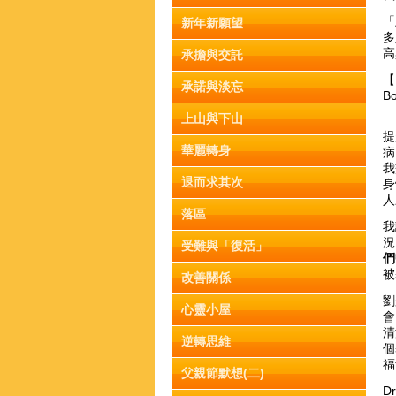
「
新年新願望
多
高
承擔與交託
【
承諾與淡忘
B
上山與下山
提
華麗轉身
病
我
退而求其次
身
人
落區
我
況
受難與「復活」
們
被
改善關係
劉
心靈小屋
會
清
逆轉思維
個
福
父親節默想(二)
D