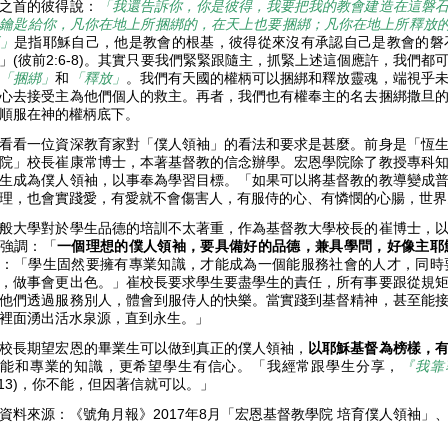
之首的彼得說：
「我還告訴你，你是彼得，我要把我的教會建造在這磐
鑰匙給你，凡你在地上所捆綁的，在天上也要捆綁；凡你在地上所釋放
」
是指耶穌自己，他是教會的根基，彼得從來沒有承認自己是教會的磐
」(彼前2:6-8)。其實只要我們緊緊跟隨主，抓緊上述這個應許，我們都
「捆綁」
和
「釋放」
。我們有天國的權柄可以捆綁和釋放靈魂，端視乎
心去接受主為他們個人的救主。再者，我們也有權奉主的名去捆綁撒旦
順服在神的權柄底下。
看看一位資深教育家對「僕人領袖」的看法和要求是甚麼。前身是「恆
院」校長崔康常博士，本著基督教的信念辦學。宏恩學院除了教授專科
生成為僕人領袖，以事奉為學習目標。「如果可以將基督教的教導變成
理，也會實踐愛，有愛就不會傷害人，有服侍的心、有憐憫的心腸，世
般大學對於學生品德的培訓不太著重，作為基督教大學校長的崔博士，
強調：「
一個理想的僕人領袖，要具備好的品德，兼具學問，好像主耶
：「學生固然要擁有專業知識，才能成為一個能服務社會的人才，同時
，做事會更出色。」崔校長要求學生要盡學生的責任，所有事要跟從規
他們透過服務別人，體會到服侍人的快樂。當實踐到基督精神，甚至能
裡面湧出活水泉源，直到永生。」
校長期望宏恩的畢業生可以做到真正的僕人領袖，
以耶穌基督為榜樣，
技能和專業的知識，更希望學生有信心。「我經常跟學生分享，
『我靠
:13)，你不能，但因著信就可以。」
資料來源：《號角月報》2017年8月「宏恩基督教學院 培育僕人領袖」、《