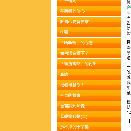
忙裡偷閒
徒
的
芥菜種的信心
石
石
對自己要有要求
告
信
排毒
能
且
「唔執輸」的心態
學
學
如何活在當下？
道
「理所當然」的付出
一
他
底線
說
我
祂看得起你！
望
祂
事奉的體會
崔
從嘗試到熱愛
4
母親節默想(二)
【
拆不掉的十字架