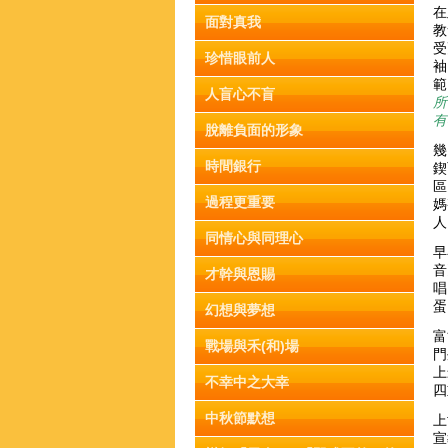
在
面對真我
教
受
珍惜眼前人
袖
範
人盲心不盲
所
有
脫離負面的形象
幾
時間銀行
鍥
區
過程更重要
媽
人
同情心與同理心
早
音
才幹與恩賜
唱
蛋
幻想與夢想
富
戰場與禾(和)場
門
上
不幸中之大幸
四
中秋節默想
上
宣