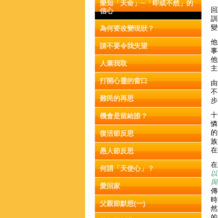
樂知「天命」─「即或不然」的
回
信心
訓
變
為何要改變現狀？
他
請不要令我失望
事
他
人棄我取
打開心靈的窗口
由
不
難民的再思
步
十
機會是留給誰？
憐
的
復活節反思
族
在
愚人節反思
在
何謂「天使心」？
以
與
愛回家
傳
時
父親節默想(一)
然
的