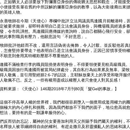
。正如猶太人必須要放下對彌賽亞身份的傳統猶太思想和觀念，才能接
小便接受長輩在舊約中所誤解的彌賽亞身份的教導，以為大衛後裔出來
的英雄人物。
永善牧師在今期《天使心》專欄中批評立法局議員馬逢國月前離港時，因
定被要求拋掉，卻即時表明自己是立法會議員身份，與機場職員經過多
發，令市民譁然。馬逢國回應傳媒的查詢時，說自己都關心飛行安全，
然此事對職員有壓力，他願意說句「不好意思」。
牧師批評他錯而不改，還用言語偽術去掩飾，令人討厭。並反駁他若真
，怎會堅持要帶走？他表明自己是立法會議員身份，正因已習慣享受特
不順意則會用其特權欺壓那不尊重他的人。
逢國不滿檢查行李的職員阻撓便表明身份，不得要領便要見較高級職員。
級職員因放行馬逢國而被當局紀律處分，其自私行為結果累及無辜。梁牧
得人敬佩，並引用聖經腓2:6-7的話說，主耶穌放棄天上的享受和敬拜
人敬佩不已。反之，一些有權用盡或以權壓人者只會使人對其反感！
資料來源：《天使心》146期2018年7月刊80頁「髮Gel的事故」】
這個不停高舉人權的世界裡，我們都很容易墮入一個擅用或濫用權力的
個極大的內心掙扎和挑戰，因為我們都放不下我們的面子，地位愈高就
想法，要持有的是一顆謙卑服侍的心。
們反而切勿忘記，屬神的兒女要善加利用天父所賜予我們屬天的權利，
名釋放人被罪綑綁得自由的權利、有趕走撒旦及邪靈擾亂人的思緒和讓