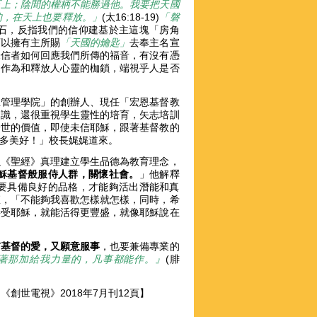
石上；陰間的權柄不能勝過他。我要把天國
的，在天上也要釋放。」
(太16:18-19)
「磐
石，反指我們的信仰建基於主這塊「房角
可以擁有主所賜
「天國的鑰匙」
去奉主名宣
未信者如何回應我們所傳的福音，有沒有憑
的作為和釋放人心靈的枷鎖，端視乎人是否
生管理學院」的創辦人、現任「宏恩基督教
知識，還很重視學生靈性的培育，矢志培訓
普世的價值，即使未信耶穌，跟著基督教的
界多美好！」校長娓娓道來。
以《聖經》真理建立學生品德為教育理念，
穌基督般服侍人群，關懷社會。
」他解釋
要具備良好的品格，才能夠活出潛能和真
矩，「不能夠我喜歡怎樣就怎樣，同時，希
接受耶穌，就能活得更豐盛，就像耶穌說在
有基督的愛，又願意服事
，也要兼備專業的
著那加給我力量的，凡事都能作。』
(腓
創世電視》2018年7月刊12頁】