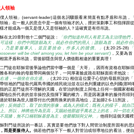
僕人領袖
僕人領袖」(servant-leader)這個名詞驟眼看來簡直有點矛盾和
領袖」在一般人的意念中是一個有領袖才的人，擅於策劃事工和指揮跟
樣才能成為一個又是僕人又是領袖的人？這確實是有些吊詭。
穌在太20章對他十二個門徒說：
「你們知道外邦人有君王為主治理他們
可這樣；你們中間誰願為大，就必作你們的用人；誰願為首，就必作你
事，乃是要服事人，並且要捨命，作多人的贖價。」
(太20:25-28)
「
osoever will be chief among you, let him be your servant’)
，又要為首
相當矛盾和吊詭，背後卻隱含與世人價值觀相違的重要真理！
二門徒在耶穌背後爭論他們當中哪一個是「大哥」，因而有資格在耶穌
雅各和約翰的母親帶同兩個兒子，一同厚著臉皮跪在耶穌面前求他說：
右邊，一個坐在你左邊。」
(太20:21) 相信這位愛子心切的母親所
帶領祂的門徒取代羅馬帝國的殖民統治並在以色列重建的以色列國(那時
指的正是門徒所不理解的天國，在管治的制度上與地上任何一個國家都
國地位所代表的並非操控及指揮下屬的權力，而是因著謙卑的服侍而得
過於耶穌為世人贖罪付出代價而換來的崇高地位，正如腓2:6-11所說，
的；反倒虛己，取了奴僕的形像，成為人的樣式；既有人的樣子，就自
上。所以，神將他升為至高，又賜給他那超乎萬名之上的名，叫一切在
不屈膝，無不口稱耶穌基督為主，使榮耀歸與父神。」
他得到這個天國
穌對門徒所說的一番話，其實是要他們放下對人間管治制度所固有的思
，而是要服侍人。
倘若他們放不下一般人對管治或領導地位的看法，便