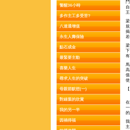
鬥
警醒36小時
自
王
多作主工多受苦?
梁
八達通增值
規
揭
永生人壽保險
若
梁
點石成金
下
有
最緊要主動
馬
喜樂人生
高
值
尋求人生的突破
使
母親節默想(一)
【
對綠葉的欣賞
在
一
我的另一半
的
因禍得福
我
主