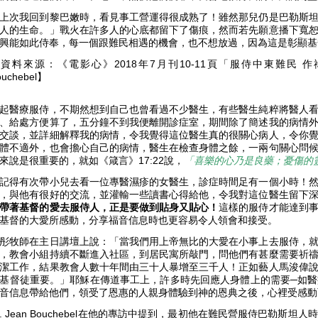
上次我回到黎巴嫩時，看見事工營運得很成熟了！雖然那兒仍是巴勒斯
人的生命。」戰火在許多人的心底都留下了傷痕，然而若先願意播下寬
興能如此侍奉，每一個跟難民相遇的機會，也不想放過，因為這是彰顯
資料來源：《電影心》2018年7月刊10-11頁「服侍中東難民 作祢
ouchebel】
起醫療服侍，不期然想到自己也曾看過不少醫生，有些醫生純粹將醫人
、給處方便算了，五分鐘不到我便離開診症室，期間除了簡述我的病情
交談，並詳細解釋我的病情，令我覺得這位醫生真的很關心病人，令你
體不適外，也會擔心自己的病情，醫生在檢查身體之餘，一兩句關心問
來說是很重要的，就如《箴言》17:22說，
「喜樂的心乃是良藥；憂傷的
記得有次帶小兒去看一位專醫濕疹的女醫生，診症時間足有一個小時！
，與他有很好的交流，並灌輸一些讀書心得給他，令我對這位醫生留下
帶著基督的愛去服侍人
，正是要做到貼身又貼心！
這樣的服侍才能達到
基督的大愛所感動，分享福音信息時也更容易令人領會和接受。
彤牧師在主日講壇上說：「當我們用上帝無比的大愛在小事上去服侍，
，教會小組持續不斷進入社區，到居民寓所敲門，問他們有甚麼需要祈
潔工作，結果教會人數十年間由三十人暴增至三千人！正如藝人馬浚偉
基督徒重要。」耶穌在傳道事工上，許多時先回應人身體上的需要─如
音信息帶給他們，領受了恩惠的人親身體驗到神的恩典之後，心裡受感
r. Jean Bouchebel在他的專訪中提到，最初他在難民營服侍巴勒