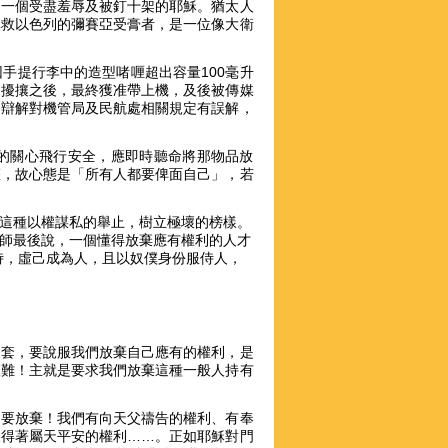
受一個受盡羞辱及被釘十架的耶穌。猶太人
拯救以色列的彌賽亞受膏者，是一位像大衛
手提行李中的造型啫喱超出容量100毫升
番擾攘之後，最終獲准帶上機，及後被傳媒
卻辯解對機管局及民航處相關規定有誤解，
的關心飛行安全，應即時聽命將那物品放
權，故心態是「所有人都要俾面自己」，若
這種以權謀私的舉止，樹立極壞的榜樣。
師最後說，一個懂得放棄應有權利的人才
服侍，虛己成為人，且以奴僕身份服侍人，
圈套，要說服我們放棄自己應有的權利，是
愈難！主就是要求我們放棄這種一般人持有
不要放棄！我們有向天父禱告的權利、有奉
人得著屬天平安的權利……。正如耶穌對門