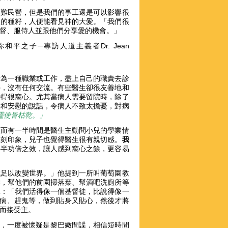
坦難民營，但是我們的事工還是可以影響很
恕的種籽，人便能看見神的大愛。「我們很
基督、服侍人並跟他們分享愛的機會。」
和平之子─專訪人道主義者Dr. Jean
看為一種職業或工作，盡上自己的職責去診
外，沒有任何交流。有些醫生卻很友善地和
覺得很窩心。尤其當病人需要留院時，除了
候和安慰的說話，令病人不致太擔憂，對病
靈使骨枯乾。」
然而有一半時間是醫生主動問小兒的學業情
深刻印象，兒子也覺得醫生很有親切感。
我
事半功倍之效，讓人感到窩心之餘，更容易
就足以改變世界。」他提到一所叫葡萄園教
禱，幫他們的前園掃落葉、幫酒吧洗廁所等
說：「我們活得像一個基督徒，比說得像一
醫病、趕鬼等，做到貼身又貼心，然後才將
動而接受主。
斯坦人時，一度被懷疑是黎巴嫩間諜，相信短時間