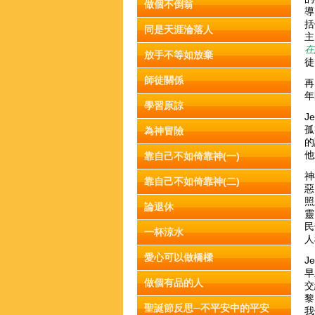
做個不倒翁
導
括
同是天涯淪落人
主
在
放手不等如放棄
徒
師徒關係
再
年
學習原諒
J
孤
為神冒險
的
他
靠自己不如倚靠神(一)
神
靠自己不如倚靠神(二)
惡
照
論退休
靈
民
一杯涼水
人
愛心可以做橋樑
J
早
做個有品的人
交
黎
聖誕節反思─不平安中的平安
我