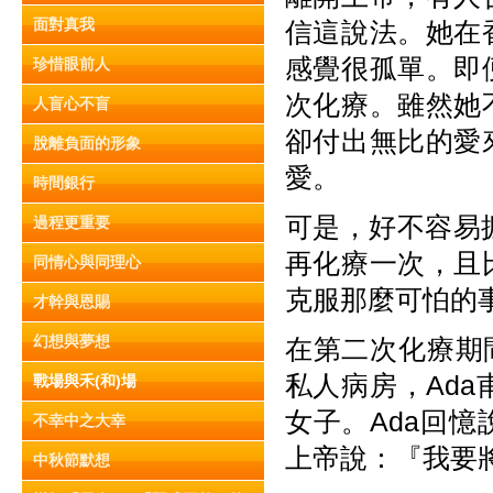
面對真我
信這說法。她在
感覺很孤單。即
珍惜眼前人
次化療。雖然她
人盲心不盲
卻付出無比的愛
脫離負面的形象
愛。
時間銀行
可是，好不容易
過程更重要
再化療一次，且
同情心與同理心
克服那麼可怕的
才幹與恩賜
幻想與夢想
在第二次化療期
私人病房，Ad
戰場與禾(和)場
女子。Ada回
不幸中之大幸
上帝說：『我要
中秋節默想