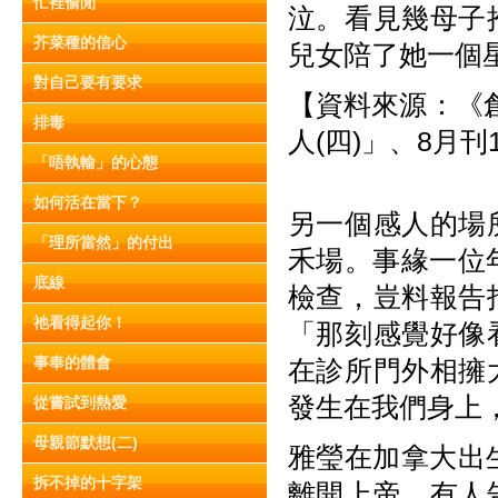
忙裡偷閒
泣。看見幾母子
芥菜種的信心
兒女陪了她一個
對自己要有要求
【資料來源：《創
排毒
人(四)」、8月刊
「唔執輸」的心態
如何活在當下？
另一個感人的場
「理所當然」的付出
禾場。事緣一位
底線
檢查，豈料報告
祂看得起你！
「那刻感覺好像
事奉的體會
在診所門外相擁
發生在我們身上
從嘗試到熱愛
母親節默想(二)
雅瑩在加拿大出
拆不掉的十字架
離開上帝，有人