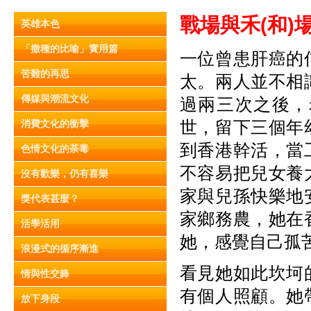
戰場與禾(
和)
英雄本色
「撒種的比喻」實用篇
一位曾患肝癌的
苦難的再思
太。兩人並不相
傳媒與潮流文化
過兩三次之後，
世，留下三個年
消費文化的衝擊
到香港幹活，當
色情文化的荼毒
不容易把兒女養
沒有歡樂，仍有喜樂
家與兒孫快樂地
獎代表甚麼？
家鄉務農，她在
活學活用
她，感覺自己孤
浪漫式的循序漸進
看見她如此坎坷
情與性交鋒
有個人照顧。她
放下身段