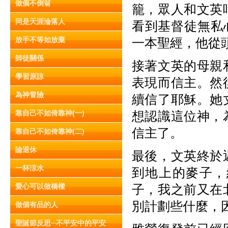
做個不倒翁
籠，眾人和文英
同是天涯淪落人
看到基督徒無私
放手不等如放棄
一本聖經，他從
師徒關係
接著文英的母親
學習原諒
表現而信主。然
為神冒險
續信了耶穌。她
靠自己不如倚靠神(一)
想認識這位神，
信主了。
靠自己不如倚靠神(二)
論退休
最後，文英終於
一杯涼水
到地上的麥子，
愛心可以做橋樑
子，我之前又在
別計劃些什麼，
做個有品的人
聖誕節反思─不平安中的平安