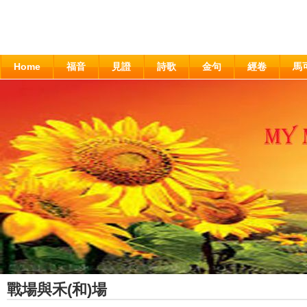
Home
福音
見證
詩歌
金句
經卷
馬
戰場與禾(和)場