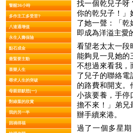
找一個乾兒子呀
警醒36小時
你的乾兒子！」
多作主工多受苦?
了她一聲：「乾
八達通增值
即成為洋溢主愛
永生人壽保險
看望老太太一段
點石成金
能夠見一見她的
最緊要主動
不想過來看我，
喜樂人生
了兒子的聯絡電
尋求人生的突破
的路費和開支。
母親節默想(一)
小孩要養，手停
對綠葉的欣賞
擔不來！」弟兄
我的另一半
辦手續來港。
因禍得福
過了一個多星期