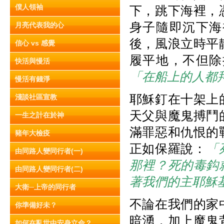
僕人領袖
下，跳下海裡，
身子隨即沉下海
月亮代表我的心
後，風浪立時平
信心 vs 感覺
履平地，不但除
快活與慢活
「在船上的人都
慢活有錢淨
耶穌釘在十架上
淺談社區宣教
天父與魔鬼搏鬥
一生之計在於神
滿罪惡和仇恨的
豬年大檢疫
正如保羅說：
「
由同路人變同行者(一)
那裡？死的毒鈎
由同路人變同行者(二)
著我們的主耶穌
大衛─上帝的同行者
不論在我們的家
你準備好未？
暗湧，加上魔鬼
如何在亂世中安身立命？