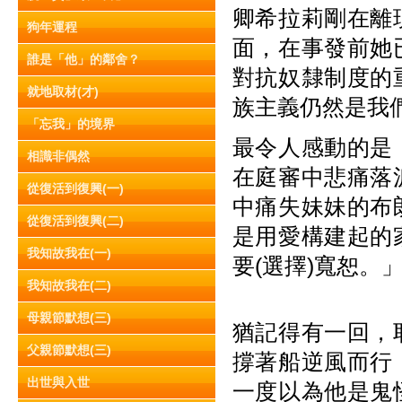
卿希拉莉剛在離
狗年運程
面，在事發前她
誰是「他」的鄰舍？
對抗奴隸制度的
就地取材(才)
族主義仍然是我
「忘我」的境界
最令人感動的是
相識非偶然
在庭審中悲痛落
從復活到復興(一)
中痛失妹妹的布
從復活到復興(二)
是用愛構建起的
我知故我在(一)
要(選擇)寬恕。
我知故我在(二)
母親節默想(三)
猶記得有一回，
父親節默想(三)
撐著船逆風而行
出世與入世
一度以為他是鬼