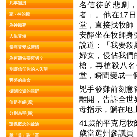
名信徒的悲劇，
凡事謝恩
者」。他在17
家 ‧ 神的殿
堂，直接找牧師
為神織夢
安靜坐在牧師身
人生苦短
說道：「我要殺
當痛苦變成習慣
婦女，侵佔我們
為何禱告要恆切？
槍，再槍殺八名
別讓信任你的人失望
堂，瞬間變成一
豐盛的生命
兇手發難前刻意
擴闊投資的視野
離開，告訴全世
信是有緣(原)
母指示，躺在地
分別為聖(勝)
41歲的平克尼牧
環保概念的啟迪
歲當選州參議員
脫「貧」致「富」