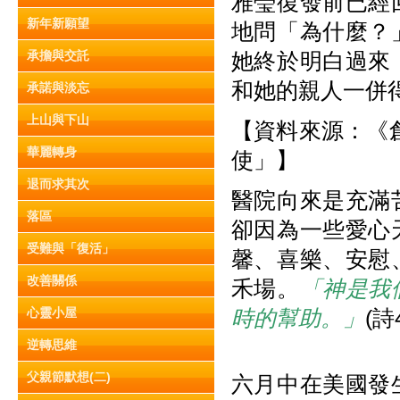
雅瑩復發前已經
新年新願望
地問「為什麼？
承擔與交託
她終於明白過來
和她的親人一併
承諾與淡忘
上山與下山
【資料來源：《創
華麗轉身
使」】
退而求其次
醫院向來是充滿
落區
卻因為一些愛心
受難與「復活」
馨、喜樂、安慰
改善關係
禾場。
「神是我
心靈小屋
時的幫助。」
(詩4
逆轉思維
父親節默想(二)
六月中在美國發