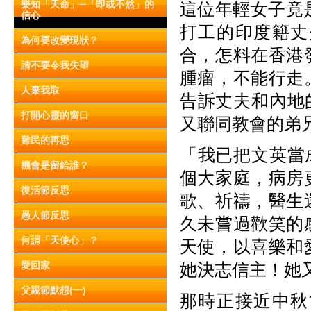
樂知「天命」─「即或不然」的
這位年輕女子竟
信心
打工的印度籍丈
為何要改變現狀？
合，怎料在香港
請不要令我失望
腫瘤，不能行走
人棄我取
告訴丈夫和內地
打開心靈的窗口
又聯同教會的弟
難民的再思
「我已把文英當
機會是留給誰？
個大家庭，病房
復活節反思
歌、祈禱，醫生
愚人節反思
久未嘗過歡笑的
何謂「天使心」？
天使，以喜樂和
愛回家
她決志信主！她
父親節默想(一)
那時正接近中秋