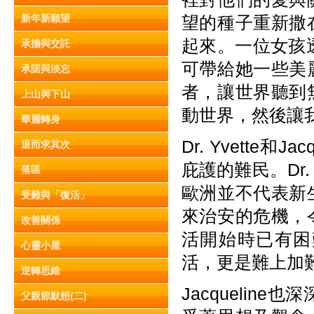
新年新願望
望的種子重新撒
起來。一位女孩透
承擔與交託
可帶給她一些美
承諾與淡忘
者，讓世界聽到
上山與下山
動世界，然後讓
華麗轉身
Dr. Yvette
退而求其次
庇護的難民。Dr
落區
歐洲並不代表新
受難與「復活」
來治安的危機，
改善關係
活開始時已有困
心靈小屋
活，更是難上加
逆轉思維
Jacqueli
父親節默想(二)