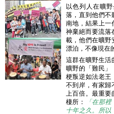
以色列人在曠野
落，直到他們不
南地，結果上一
神棄絕而要流落
載，他們在曠野
漂泊，不像現在
這群在曠野生活
曠野的「難民」
梗叛逆如法老王
不到岸，有家歸
上百倍。最重要
棲所：
「在那裡
十年之久。所以