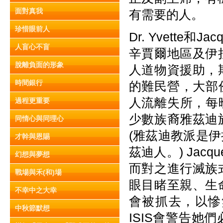
面對真我
有需要的人。
珍惜眼前人
Dr. Yvette和
人盲心不盲
辛賈爾地區及伊
脫離負面的形象
人道物資援助，
時間銀行
的難民營，大部
人流離失所，每
過程更重要
少數族裔雅茲迪
同情心與同理心
(雅茲迪教派是
才幹與恩賜
茲迪人。) Jac
幻想與夢想
而對之進行滅族
戰場與禾(和)場
眼目睹至親、生
不幸中之大幸
會被抓去，以慘
中秋節默想
ISIS會警告