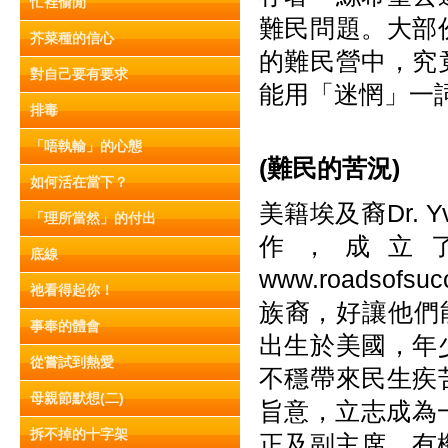
忙裡偷閒
難民問題。大部
芥菜種的信心
的難民營中，究
對自己要有要求
能用「迷惘」一
排毒
「唔執輸」的心態
(
難
民
的苦況)
如何活在當下？
美籍埃及裔Dr. 
「理所當然」的付出
作，成立了Ro
底線
www.roadso
祂看得起你！
族裔，好讓他們能
事奉的體會
出生於美國，年
從嘗試到熱愛
不穩帶來民生疾
母親節默想(二)
旨意，立志成為
拆不掉的十字架
正及副主席，有