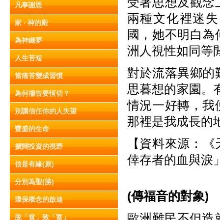
受著思想及觀念
凡事謝恩
兩種文化裡迷失
家 ‧ 神的殿
國，她不明白為
為神織夢
洲人視性如同等
人生苦短
對於流落異鄉的
當痛苦變成習慣
思暮想的家園。有
為何禱告要恆切？
情況一好轉，我
別讓信任你的人失望
那裡是我成長的
豐盛的生命
【資料來源：《天
擴闊投資的視野
倖存者的血與淚
信是有緣(原)
分別為聖(勝)
(
傳福音的對象)
環保概念的啟迪
歐洲難民不但造就了熱
脫「貧」致「富」