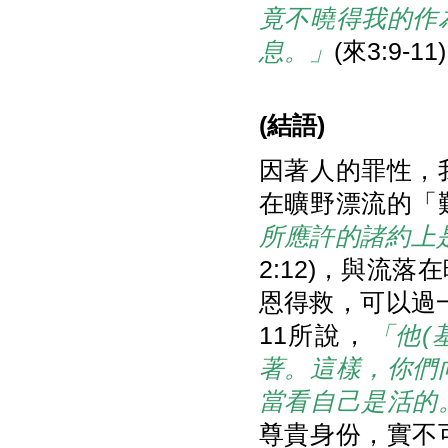
竟不曉得我的作
息。」
(來3:9-11
(
結語
)
因著人的罪性，
在曠野漂流的「
所應許的諸約上
2:12)，與流
恩得救，可以過一
11所說，
「他(
著。這樣，你們
當看自己是活的
尊貴身份，實不