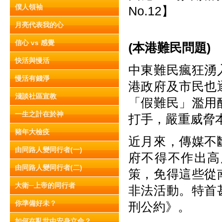
僕人領袖
No.12】
月亮代表我的心
信心 vs 感覺
(
本
港
難
民
問
題)
快活與慢活
中東難民瘋狂湧
慢活有錢淨
港政府及市民也
淺談社區宣教
「假難民」濫用
一生之計在於神
打手，嚴重威脅
豬年大檢疫
近月來，傳媒不
由同路人變同行者(一)
府不得不作出高
由同路人變同行者(二)
策，免得這些從
大衛─上帝的同行者
非法活動。特首
你準備好未？
刑公約》。
如何在亂世中安身立命？