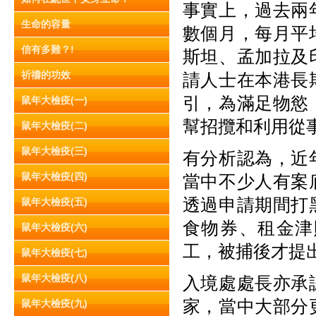
事實上，過去兩
生命的容量
數個月，每月平
信有多難？!
斯坦、孟加拉及
祈禱的功效
請人士在本港長
引，為滿足物慾
鼠年大檢疫(一)
幫招攬和利用從
鼠年大檢疫(二)
鼠年大檢疫(三)
有分析認為，近
鼠年大檢疫(四)
當中不少人有案
透過申請期間打
鼠年大檢疫(五)
食物券、租金津
鼠年大檢疫(六)
工，被捕後才提
鼠年大檢疫(七)
鼠年大檢疫(八)
入境處處長亦承
家，當中大部分
鼠年大檢疫(九)