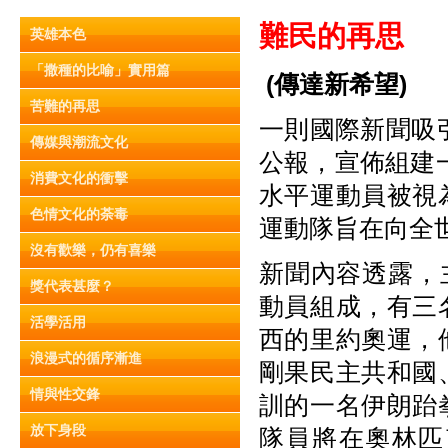
難
民
的再思
英雄本色
「撒種的比喻」實用篇
(
傳達新希
望)
苦難的再思
一則國際新聞吸引
傳媒與潮流文化
公報，宣佈組建一
消費文化的衝擊
水平運動員被視
色情文化的荼毒
運動隊旨在向全
沒有歡樂，仍有喜樂
新聞內容透露，
獎代表甚麼？
動員組成，有三
活學活用
西的里約奧運，
浪漫式的循序漸進
剛果民主共和國
情與性交鋒
訓的一名伊朗跆
放下身段
隊員將在奧林匹