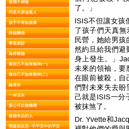
做個不倒翁
了。」
同是天涯淪落人
ISIS不但讓
放手不等如放棄
了孩子們天真無邪
師徒關係
民營，她給男孩
學習原諒
然約旦給我們避
為神冒險
身上發生。」Jac
靠自己不如倚靠神(一)
未來的領袖，要
靠自己不如倚靠神(二)
在眼前被殺，自
論退休
們對未來失去盼
一杯涼水
己就是ISIS
被抹煞了。
愛心可以做橋樑
做個有品的人
Dr. Yvette
聖誕節反思─不平安中的平安
裡對他們的愛與