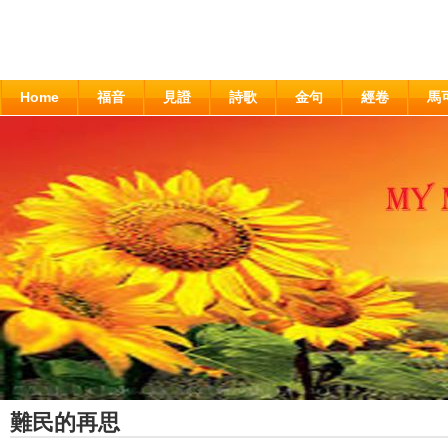
Home
福音
見證
詩歌
金句
經卷
馬
難民的再思