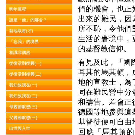
們的機會，也正
狗年運程
出來的難民，因
誰是「他」的鄰舍？
所不恥，令他們
就地取材(才)
生活的窘境中，
「忘我」的境界
的基督教信仰。
相識非偶然
有見及此，「國
從復活到復興(一)
耳其的馬其頓，
從復活到復興(二)
地的宣教士，為
我知故我在(一)
同在難民營中分
我知故我在(二)
和禱告。差會正
母親節默想(三)
德國等地參與這
父親節默想(三)
基督徒便可自由
出世與入世
回應「馬其頓的