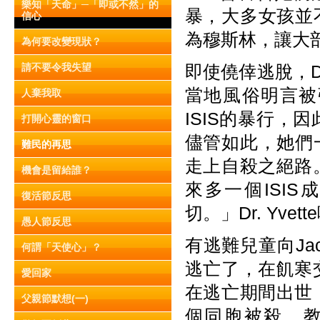
樂知「天命」─「即或不然」的
暴，大多女孩並
信心
為穆斯林，讓大
為何要改變現狀？
請不要令我失望
即使僥倖逃脫，D
當地風俗明言被
人棄我取
ISIS的暴行
打開心靈的窗口
儘管如此，她們
難民的再思
走上自殺之絕路
機會是留給誰？
來多一個ISI
復活節反思
切。」Dr. Yv
愚人節反思
有逃難兒童向Ja
何謂「天使心」？
逃亡了，在飢寒
愛回家
在逃亡期間出世
父親節默想(一)
個同胞被殺，