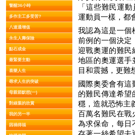
「這些難民運動員
警醒36小時
運動員一樣，都
多作主工多受苦?
八達通增值
我認為這是一個
永生人壽保險
前例的一個決定
迎戰奧運的難民
點石成金
地區的奧運選手
最緊要主動
目和震撼，更難
喜樂人生
尋求人生的突破
國際奧委會有這
的難民傳達希望
母親節默想(一)
穩，造就恐怖主義
對綠葉的欣賞
百萬名難民在戰
我的另一半
為求保命，每日
因禍得福
存著一絲希望去