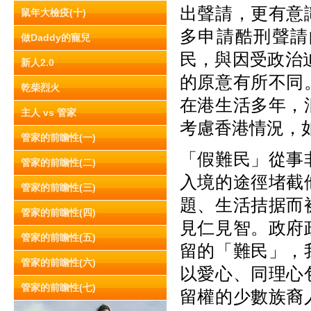
出聲請，更有意
鼠年大檢疫(十)
多申請酷刑聲請
做Daddy的寵兒
民，與因受政治迫害而
新人2.0
的原意有所不同
乾柴烈火
在港生活多年，
主人 vs 管家
考慮香港情況，
管家的前瞻性(一)
「假難民」從事
管家的前瞻性(二)
入境的途徑堵截
管家的前瞻性(三)
題、生活拮据而
管家的前瞻性(四)
見仁見智。政府
管家的前瞻性(五)
留的「難民」，
管家的前瞻性(六)
以愛心、同理心
管家的前瞻性(七)
留權的少數族裔