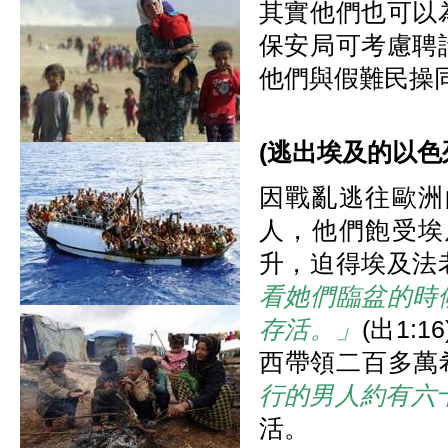
其實他們也可以
保安局可考慮聘
他們與假難民操
(
逃
出埃及的以色
因戰亂逃往歐洲
人，他們飽受埃
升，迫得埃及法
看她們臨盆的時
存活。」
(出1
西帶領二百多萬希
行的男人約有六
活。