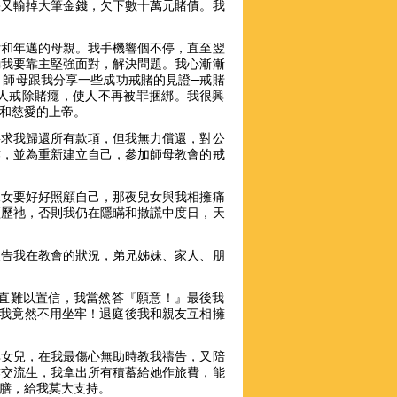
果又輸掉大筆金錢，欠下數十萬元賭債。我
女和年邁的母親。我手機響個不停，直至翌
勸我要靠主堅強面對，解決問題。我心漸漸
，師母跟我分享一些成功戒賭的見證─戒賭
人戒除賭癮，使人不再被罪捆綁。我很興
和慈愛的上帝。
要求我歸還所有款項，但我無力償還，對公
作，並為重新建立自己，參加師母教會的戒
兒女要好好照顧自己，那夜兒女與我相擁痛
經歷祂，否則我仍在隱瞞和撒謊中度日，天
報告我在教會的狀況，弟兄姊妹、家人、朋
簡直難以置信，我當然答『願意！』最後我
，我竟然不用坐牢！退庭後我和親友互相擁
其女兒，在我最傷心無助時教我禱告，又陪
作交流生，我拿出所有積蓄給她作旅費，能
膳，給我莫大支持。