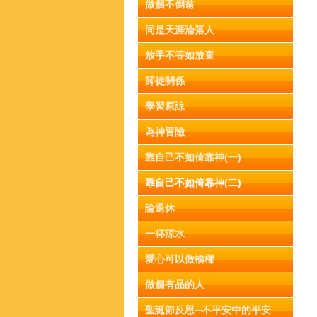
做個不倒翁
同是天涯淪落人
放手不等如放棄
師徒關係
學習原諒
為神冒險
靠自己不如倚靠神(一)
靠自己不如倚靠神(二)
論退休
一杯涼水
愛心可以做橋樑
做個有品的人
聖誕節反思─不平安中的平安