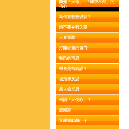
樂知「天命」─「即或不然」的
信心
為何要改變現狀？
請不要令我失望
人棄我取
打開心靈的窗口
難民的再思
機會是留給誰？
復活節反思
愚人節反思
何謂「天使心」？
愛回家
父親節默想(一)