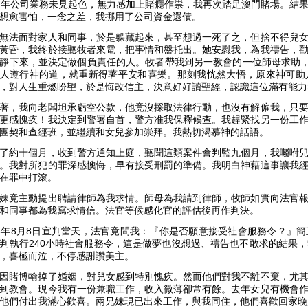
7年公司業務未見起色，無力感加上賭癮作祟，我再次踏足澳門賭場。結
想愈害怕，一念之差，我挪用了公司資金還債。
無法面對家人和同事，於是躲藏起來，甚至想過一死了之，但捨不得兒
黃昏，我終於接聽牧者來電，把事情和盤托出。她安慰我，為我禱告，
靜下來，並決定做個負責任的人。牧者帶我到另一教會的一位師母求助
人遵行神的道，就重新得著平安和喜樂。那刻我恍然大悟，原來神可助
，對人生重燃盼望，於是悔改信主，決意好好讀聖經，認識這位滿有能力
著，我向老闆坦承虧空公款，他竟沒採取法律行動，也沒有解僱我，只
更感愧疚！我決定到警署自首，警方准我保釋候查。我趕緊找另一份工
團契和查經班，並繼續和女兒參加崇拜。我熱切渴慕神的話語。
了約十個月，收到警方通知上庭，聽聞這類案件會判監九個月，我囑咐
。我對所犯的罪深感懊悔，早有接受刑罰的準備。我明白神藉這事讓我
在罪中打滾。
妹竟主動提出聘請律師為我求情。師母為我請到律師，牧師如實向法官
和同事都為我寫求情信。法官等候感化官的評估後再作判決。
8年8月8日宣判當天，法官竟問我：『你是否願意接受社會服務令？』
判執行240小時社會服務令，這是做夢也沒想過、禱告也不敢求的結果
，喜極而泣，不停感謝讚美主。
因賭博輸掉了婚姻，對兒女感到特別愧疚。然而他們對我不離不棄，尤
到教會。現今我有一份兼職工作，收入微薄卻常有餘。去年女兒有機會
他們付出我滿心歡喜。兩兄妹現已出來工作，與我同住，他們喜歡回家晚