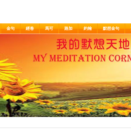
金句
經卷
馬可
路加
約翰
默想金句