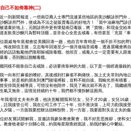
靠自己不如倚靠神(
二)
近一則新聞報道，一些南亞裔人士專門流連某些地區的美沙酮診所門外
沙酮診所門外，便成為不法之徒販賣毒品的好地方！「當中油麻地門診(
被遺棄於地上，元朗診所外更有懷疑南亞毒販，將『貨物』和現金交給
道友飲美沙酮只為暫時頂癮，並非全心全意去戒毒，有些甚至「充當『車
位親戚每年底都會從美國回港一趟，他自言年青時是一個不折不扣的野
。悔改歸信主後，立志每年回港至少一個月做福音戒毒，透過晨曦會將
經的話語勉勵他們靠耶穌戒除毒癮。他坦言，戒毒人士一定需要有人跟
吸毒，否則難以脫離毒癮。
癮同樣不能靠自己去戒除，必須要倚靠神的大能，以下是一個經過撮錄的
我一向有打麻雀的嗜好。其後感到打麻雀不夠痛快，加上丈夫常到內地
事事，於是相約朋友到澳門賭場搏殺，豈料不能自拔。我輸光所有積蓄
曾安排我見輔導員，可惜沒有他陪伴，我見了兩次就不再去了。我繼續
生氣又無奈，這情況持續約十年，我們都不懂拆解這困局。
6年我發現丈夫有外遇，他決意離開我和兒女，兒子才20歲，女兒16
，託我接管公司，我在公司工作了二十年，但不善決策，上司力勸我接
入夕陽，一方面我要想辦法扭轉頹勢，另一方面，我要面對失去丈夫的傷
位好友嘗試開解我，並邀請我參加教會聚會，我不好意思推卻，便和女
。教會牧者卻十分關心我，約我每星期查經面談，助我紓解心中鬱結。