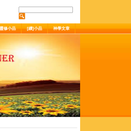
靈修小品
[續]小品
神學文章