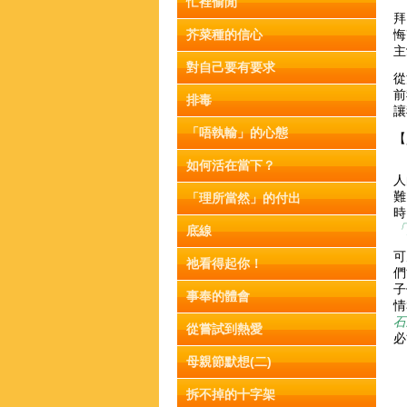
忙裡偷閒
拜
芥菜種的信心
悔
主
對自己要有要求
從
前
排毒
讓
「唔執輸」的心態
【
如何活在當下？
人
難
「理所當然」的付出
時
「
底線
可
祂看得起你！
們
子
事奉的體會
情
石
從嘗試到熱愛
必
母親節默想(二)
拆不掉的十字架