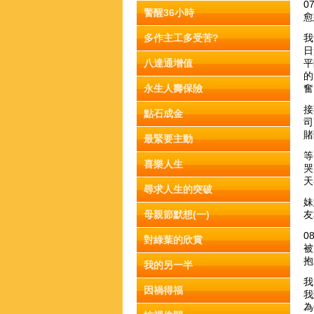
0
警醒36小時
愈
多作主工多受苦?
我
日
八達通增值
平
的
永生人壽保險
奮
接
點石成金
司
賭
最緊要主動
等
喜樂人生
哭
天
尋求人生的突破
妹
母親節默想(一)
友
0
對綠葉的欣賞
被
抱
我的另一半
我
因禍得福
我
為