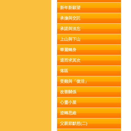
新年新願望
承擔與交託
承諾與淡忘
上山與下山
華麗轉身
退而求其次
落區
受難與「復活」
改善關係
心靈小屋
逆轉思維
父親節默想(二)