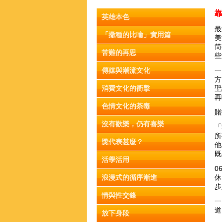
英雄本色
最
「撒種的比喻」實用篇
美
筒
苦難的再思
些
傳媒與潮流文化
一
方
消費文化的衝擊
聖
再
色情文化的荼毒
賭
沒有歡樂，仍有喜樂
「
所
獎代表甚麼？
他
既
活學活用
0
浪漫式的循序漸進
休
步
情與性交鋒
一
道
放下身段