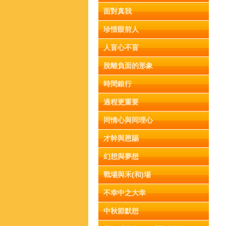
面對真我
珍惜眼前人
人盲心不盲
脫離負面的形象
時間銀行
過程更重要
同情心與同理心
才幹與恩賜
幻想與夢想
戰場與禾(和)場
不幸中之大幸
中秋節默想