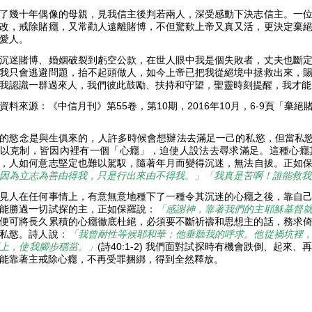
了幾十年偶像的母親，見我信主後判若兩人，深受感動下決志信主。一
改，戒除賭癮，又常勸人遠離賭博，不但驚歎上帝又真又活，更決定棄
愛人。
沉迷賭博、婚姻破裂到虧空公款，在世人眼中我是個失敗者，丈夫也斷
我只會逃避問題，抬不起頭做人，如今上帝已把我從絕境中拯救出來，
我認識一群過來人，我們彼此鼓勵、扶持和守望，聖靈時刻提醒，我才能
資料來源：《中信月刊》第55卷，第10期，2016年10月，6-9頁「棄
的慾念是與生俱來的，人許多時候會想辦法去滿足一己的私慾，但當私慾
以克制，皆因內裡有一個「心癮」，迫使人設法去尋求滿足。這種心癮
，人如何意志堅定也難以駕馭，隨著年月而變得沉迷，無法自拔。正如保羅在
因為立志為善由得我，只是行出來由不得我。」「我真是苦啊！誰能救我
見人在任何事情上，有意無意地種下了一種令其沉迷的心癮之後，靠自
能勝過一切試探的主，正如保羅說：
「感謝神，靠著我們的主耶穌基督
便可將長久累積的心癮徹底杜絕，必須要不斷祈禱和思想主的話，務求
私慾。詩人說：
「我曾耐性等候耶和華；他垂聽我的呼求。他從禍坑裡
上，使我腳步穩當。」
(詩40:1-2) 我們面對試探時有機會跌倒、起
能靠著主戒除心癮，不再受罪捆綁，得到全然釋放。