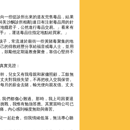
，向一些從診所出來的道友兜售毒品，結果
與美沙酮診所相鄰)連日有注射毒品用的針
本地癮君子，公然進行毒品交易。」看來有
手』，運送毒品往指定地點給買家。」
孩子，常流連於廟街一些黃賭毒聚集的地
自己的得救經歷分享給福音戒毒人士，並用
進，鼓勵他定期返教會聚會，靠信心堅持不
真實見證：
公幹，兒女又有我母親和家傭照顧，工餘無
，丈夫對我很失望，不再把收入交我保管。
用每月的薪金去賭，輸光便向親友借。丈夫
歲，我們都傷心難過。那時，我上司因要退
受挑戰，我惟有勉強答應。其實當時公司已
痛，內心感到極度無助與痛苦。
兒一起赴會。但我情緒低落，無法專心聽