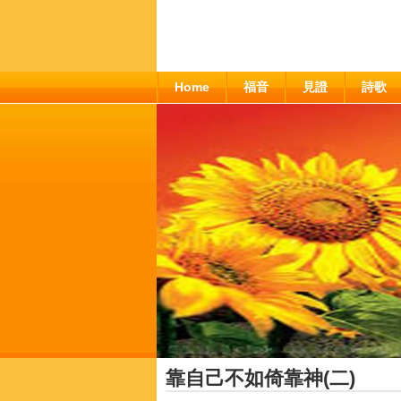
Home
福音
見證
詩歌
靠自己不如倚靠神(二)