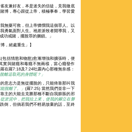
位雀友兼好友，本是迷失的信徒，見我徹底
絕賭博，專心跟從上帝，積極事奉，學習愛
定我無藥可救，但上帝憐憫我這個罪人。以
賜我勇氣面對人生。祂差派牧者開導我，又
成功戒賭，擺脫罪的捆鎖。」
絕賭博，絕處重生」】
(包括情慾和物慾)愈漸增強和擴張時，便
其實與賭癮和毒癮不無兩樣，當心癮發作
羅7:18及7:24吐露內心那種無奈感：
脫離這取死的身體呢？」
己的意志力是無從擺脫的，只能倚靠那叫我
就能脫離了。」
(羅7:25) 當然我們並非一下
倚靠主的大能去克勝那種不斷自我膨脹的邪
，從淤泥中，把我拉上來，使我的腳立在磐
來、再跌倒，但倘若我們不輕易放棄的話，至終