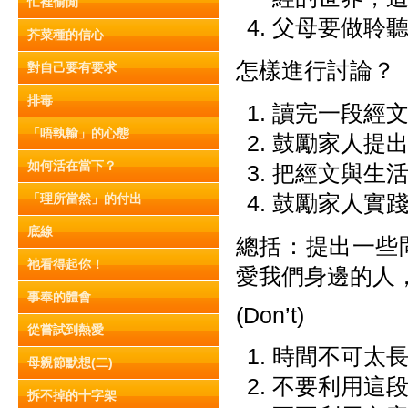
忙裡偷閒
父母要做聆
芥菜種的信心
怎樣進行討論？
對自己要有要求
排毒
讀完一段經
「唔執輸」的心態
鼓勵家人提
如何活在當下？
把經文與生
鼓勵家人實
「理所當然」的付出
底線
總括：提出一些
祂看得起你！
愛我們身邊的人
事奉的體會
(Don’t)
從嘗試到熱愛
時間不可太
母親節默想(二)
不要利用這
拆不掉的十字架