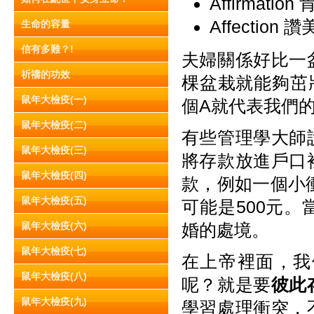
Affirmation
Affection 
生命的容量
信有多難？!
夫婦關係好比一
祈禱的功效
棵盆栽就能夠茁
鼠年大檢疫(一)
個A就代表我們
鼠年大檢疫(二)
有些管理學大師
鼠年大檢疫(三)
將存款放進戶口
鼠年大檢疫(四)
款，例如一個小
鼠年大檢疫(五)
可能是500元
鼠年大檢疫(六)
婚的處境。
鼠年大檢疫(七)
在上帝裡面，我
鼠年大檢疫(八)
呢？就是要
彼此
鼠年大檢疫(九)
學習處理衝突，