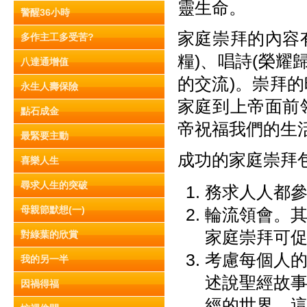
靈生命。
警醒36小時
家庭崇拜的內容
多作主工多受苦?
糧)、唱詩(榮耀
八達通增值
的交流)。崇拜
永生人壽保險
家庭到上帝面前
點石成金
帝祝福我們的生
最緊要主動
成功的家庭崇拜
喜樂人生
尋求人生的突破
務求人人都
母親節默想(一)
輪流領會。
家庭崇拜可
對綠葉的欣賞
考慮每個人
我的另一半
述說聖經故
因禍得福
經的世界，