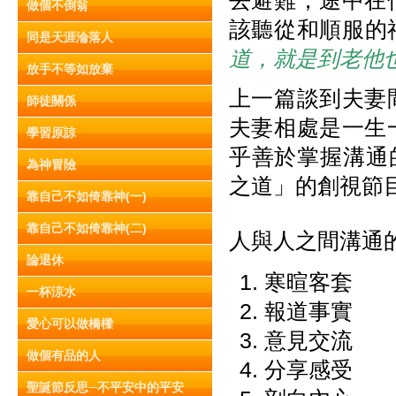
去避難，途中在
做個不倒翁
該聽從和順服的神
同是天涯淪落人
道，就是到老他
放手不等如放棄
上一篇談到夫妻
師徒關係
夫妻相處是一生
學習原諒
乎善於掌握溝通
為神冒險
之道」的創視節
靠自己不如倚靠神(一)
靠自己不如倚靠神(二)
人與人之間溝通
論退休
寒暄客套
一杯涼水
報道事實
愛心可以做橋樑
意見交流
做個有品的人
分享感受
聖誕節反思─不平安中的平安