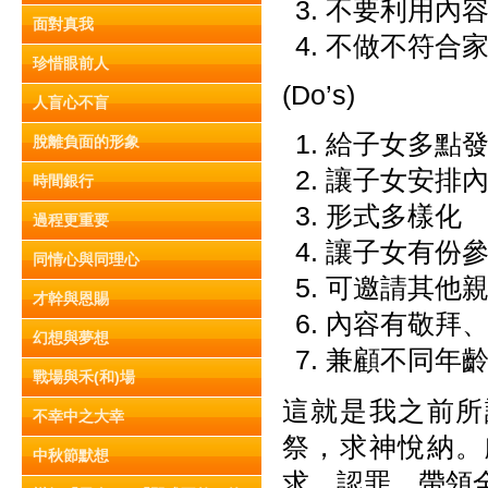
不要利用內
面對真我
不做不符合
珍惜眼前人
(Do’s)
人盲心不盲
給子女多點
脫離負面的形象
讓子女安排
時間銀行
形式多樣化
過程更重要
讓子女有份
同情心與同理心
可邀請其他
才幹與恩賜
內容有敬拜
幻想與夢想
兼顧不同年
戰場與禾(和)場
這就是我之前所
不幸中之大幸
祭，求神悅納。
中秋節默想
求、認罪、帶領