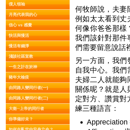
僕人領袖
何牧師說，夫妻
月亮代表我的心
例如太太看到丈
信心 vs 感覺
何像你爸爸那樣
快活與慢活
我們該針對那件
們需要留意說話
慢活有錢淨
淺談社區宣教
另一方面，我們
一生之計在於神
自我中心。我們
豬年大檢疫
夫婦二人就能夠
關係呢？就是人
由同路人變同行者(一)
定對方、讚賞對
由同路人變同行者(二)
練三種語言：
大衛─上帝的同行者
你準備好未？
Appreciat
如何在亂世中安身立命？