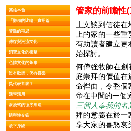
管家的前瞻性(
英雄本色
「撒種的比喻」實用篇
上文談到信徒在
苦難的再思
上的家的一些重
傳媒與潮流文化
有助讀者建立更
始探討。
消費文化的衝擊
色情文化的荼毒
何偉強牧師在創
沒有歡樂，仍有喜樂
庭崇拜的價值在
獎代表甚麼？
命裡面，令整個
帝在中間的一個家
活學活用
三個人奉我的名
浪漫式的循序漸進
拜的意義在於一
情與性交鋒
享大家的喜怒哀
放下身段