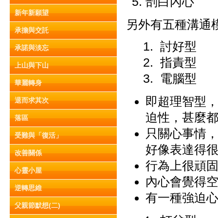
剖白內心
新年新願望
另外有五種溝通
承擔與交託
1. 討好型
承諾與淡忘
2. 指責型
上山與下山
3. 電腦型
華麗轉身
即超理智型
退而求其次
迫性，甚麼
落區
只關心事情
受難與「復活」
好像表達得
改善關係
行為上很頑
心靈小屋
內心會覺得
逆轉思維
有一種強迫
父親節默想(二)