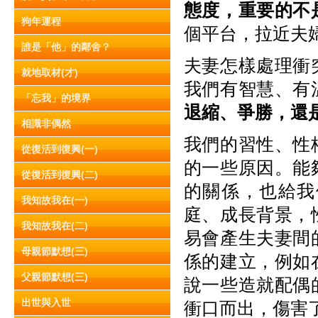
態度，重要的不
狗年運程
個平台，拉近夫
誰是「他」的鄰舍？
夫妻怎樣處理衝
就地取材(才)
我們有智慧、有
「忘我」的境界
退縮、爭勝，還
相識非偶然
我們的習性、性
從復活到復興(一)
的一些原因。能
從復活到復興(二)
的關係，也給我
我知故我在(一)
庭、成長背景，
我知故我在(二)
易會產生夫妻間
母親節默想(三)
係的建立，例如
父親節默想(三)
說一些造就配偶
出世與入世
衝口而出，傷害