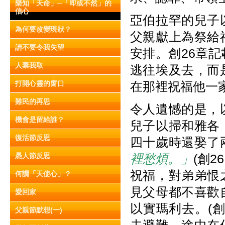
樂知「天命」─「即或不然」的
信心
亞伯拉罕的兒子
為何要改變現狀？
父親獻上為祭給
請不要令我失望
安排。創26章
人棄我取
逃往埃及去，而
打開心靈的窗口
在那裡祝福他一
難民的再思
令人遺憾的是，
機會是留給誰？
兒子以掃和雅各
復活節反思
四十歲時還娶了
愚人節反思
裡愁煩。」
(創
祝福，對弟弟恨
何謂「天使心」？
見父母都不喜歡
愛回家
以實瑪利去。(創
父親節默想(一)