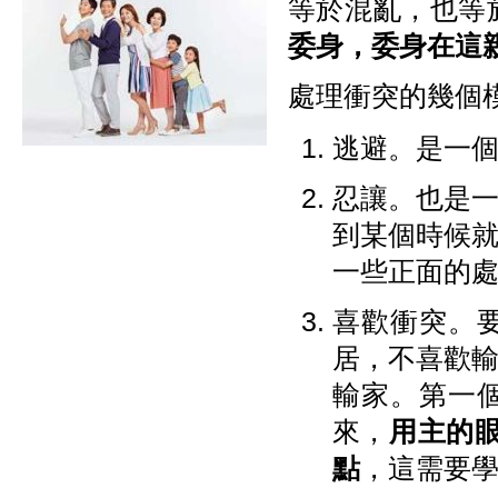
等於混亂，也等
委身，委身在這
處理衝突的幾個
逃避。是一
忍讓。也是
到某個時候
一些正面的處
喜歡衝突。
居，不喜歡
輸家。第一
來，
用主的眼
點
，這需要