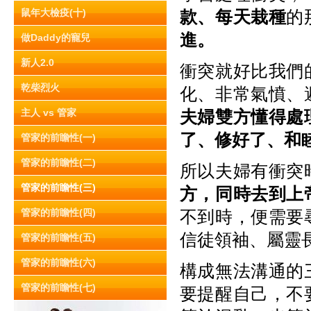
鼠年大檢疫(十)
款、每天栽種
的
進。
做Daddy的寵兒
新人2.0
衝突就好比我們
乾柴烈火
化、非常氣憤、
主人 vs 管家
夫婦雙方懂得處
了、修好了、和
管家的前瞻性(一)
管家的前瞻性(二)
所以夫婦有衝突
管家的前瞻性(三)
方，同時去到上
管家的前瞻性(四)
不到時，便需要
信徒領袖、屬靈
管家的前瞻性(五)
管家的前瞻性(六)
構成無法溝通的
管家的前瞻性(七)
要提醒自己，不