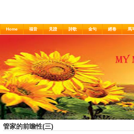
Home
福音
見證
詩歌
金句
經卷
馬
管家的前瞻性(三)