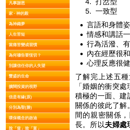
4. 打岔型
凡事謝恩
5. 一致型
家 ‧ 神的殿
言語和身體
為神織夢
情感和講話
人生苦短
行為活潑、
當痛苦變成習慣
內在經歷很
為何禱告要恆切？
心理反應很
別讓信任你的人失望
了解完上述五種
豐盛的生命
「婚姻的衝突處
擴闊投資的視野
積極的一面、建
信是有緣(原)
關係的彼此了解
分別為聖(勝)
間的親密關係，
環保概念的啟迪
長。所以
夫婦處
脫「貧」致「富」