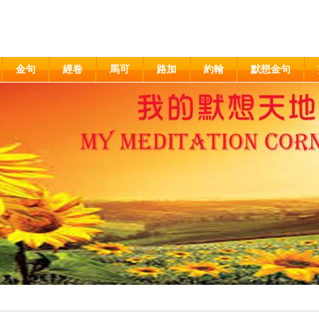
金句
經卷
馬可
路加
約翰
默想金句