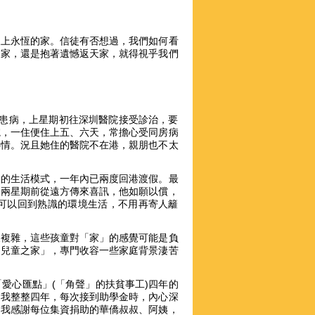
天上永恆的家。信徒有否想過，我們如何看
天家，還是抱著遺憾返天家，就得視乎我們
姊妹患病，上星期初往深圳醫院接受診治，要
院，一住便住上五、六天，常擔心受同房病
心情。況且她住的醫院不在港，親朋也不太
港的生活模式，一年內已兩度回港渡假。最
果兩星期前從遠方傳來喜訊，他如願以償，
可以回到熟識的環境生活，不用再寄人籬
又複雜，這些孩童對「家」的感覺可能是負
「兒童之家」，專門收容一些家庭背景淒苦
愛心匯點」(「角聲」的扶貧事工)四年的
了我整整四年，每次接到助學金時，內心深
。我感謝每位集資捐助的華僑叔叔、阿姨，