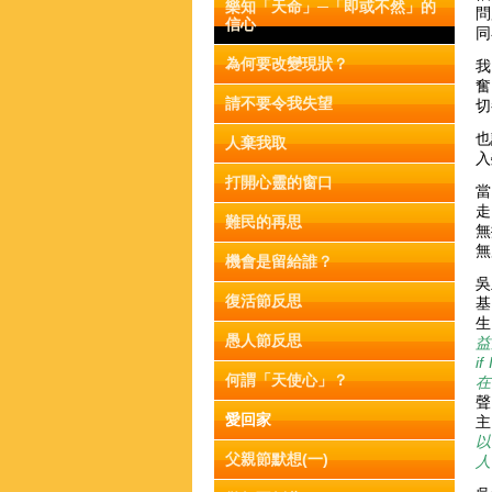
樂知「天命」─「即或不然」的
問
信心
同
為何要改變現狀？
我
奮
請不要令我失望
切
也
人棄我取
入
打開心靈的窗口
當
走
難民的再思
無
機會是留給誰？
吳
復活節反思
基
生
愚人節反思
益
i
何謂「天使心」？
在
聲
愛回家
主
以
父親節默想(一)
人