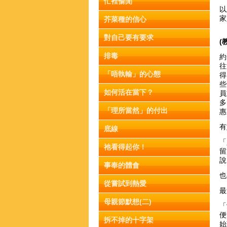
忙裡偷閒
以
家
芥菜種的信心
對自己要有要求
(
排毒
約
往
「唔執輸」的心態
得
些
如何活在當下？
員
多
「理所當然」的付出
有
底線
「
祂看得起你！
留
說
事奉的體會
也
從嘗試到熱愛
最
母親節默想(二)
「
便
拆不掉的十字架
始