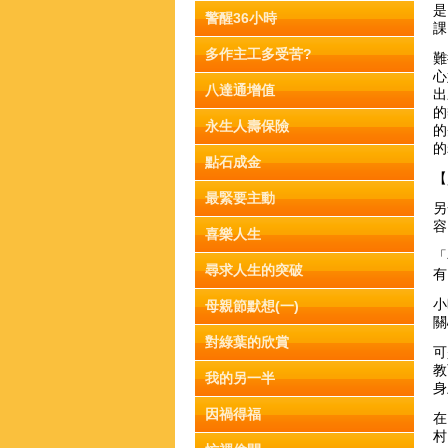
是
警醒36小時
課
多作主工多受苦?
難
心
八達通增值
出
的
永生人壽保險
的
的
點石成金
【
最緊要主動
另
容
喜樂人生
「
尋求人生的突破
有
小
母親節默想(一)
關
對綠葉的欣賞
可
教
我的另一半
身
因禍得福
在
村