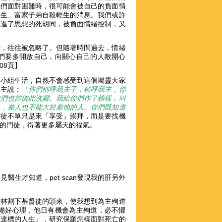
我們面對困難時，很可能會被自己的負面情
學生、富家子弟自殺輕生的消息。我們或許
走進了思想的死胡同，被負面情緒控制，又
覺，往往被忽略了。但隨著時間過去，情緒
們要多開放自己，向關心自己的人敞開心
08頁】
乏小組生活，自然不會感受到這個屬靈大家
，主說：
「你們稱呼我夫子，稱呼我主，你
你們也當彼此洗腳。我給你們作了榜樣，叫
人，差人也不能大於差他的人。你們既知道
子，信徒不單只是來「享受」崇拜，而是要找機
主的門徒，得著更多屬天的福氣。
醫生才知道，pet scan發現我的肝另外
斯林割下基督徒的頭來，使我想到為主殉道
備好心理，他日有機會為主殉道，必不懼
羅達標的人生』，研究保羅怎樣面對死亡的