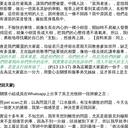
要走進這些避風港，讓我們經歷被愛。中國人說：『當局者迷』，是指
所影響，做出一些莫名其妙的舉動。報章上經常看到某成功商人、名校
解，這些前途光明的人士，因何會踏上一條不歸路？箇中原因是，他們
有適當的渠道發洩，儼如置身孤島中。
時，不愉快的事情，就像生長在內心的一棵小樹苗，開始時不易被人發
得惡劣，就像小樹苗長成大樹，把我們的心壓得透不過氣來。所以，我
，勇敢地尋找屬於自己的『支點』，然後再上路。」【資料來源：同上，
會是我們屬靈的大家庭，信徒若只是停留在星期天回教會參加崇拜，缺
有多溫馨。主在臨終前教導門徒要彼此相愛，像他一樣去彼此謙卑服事
說的不錯，我本來是。我是你們的主，你們的夫子，尚且洗你們的腳，
們照著我向你們所作的去作。我實實在在的告訴你們，僕人不能大於主
事，若是去行就有福了。」
(約13:13-17) 身為這屬靈大家庭的一份
去為這大家庭出一分力，用愛心去關懷和服事弟兄姊妹，這才算得上是
愛回天家)
關懷小組成員在Whatsapp上分享了吳主光牧師一段肺腑之言：
照pet scan之前，以為問題只是『口水腺癌』有沒有擴散的問題，今天去見
一個更大的腫瘤，我第一個感受是，神決意要召我回家。
實這十多年來，不知怎的，我常常想到離世的問題，尤其是親眼見到穆
來不是很痛苦的事，因為不到一分鐘，頭就被割下來了。所以我早就準
。加上最近寫成《聖經中的屬靈路線》一書，寫到最後一章：『效法保