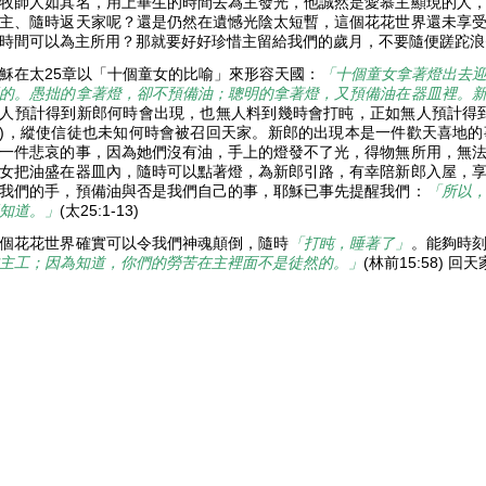
牧師人如其名，用上畢生的時間去為主發光，他誠然是愛慕主顯現的人
主、隨時返天家呢？還是仍然在遺憾光陰太短暫，這個花花世界還未享
時間可以為主所用？那就要好好珍惜主留給我們的歲月，不要隨便蹉跎
穌在太25章以「十個童女的比喻」來形容天國：
「十個童女拿著燈出去
的。愚拙的拿著燈，卻不預備油；聰明的拿著燈，又預備油在器皿裡。
人預計得到新郎何時會出現，也無人料到幾時會打盹，正如無人預計得
)，縱使信徒也未知何時會被召回天家。新郎的出現本是一件歡天喜地
一件悲哀的事，因為她們沒有油，手上的燈發不了光，得物無所用，無
女把油盛在器皿內，隨時可以點著燈，為新郎引路，有幸陪新郎入屋，
我們的手，預備油與否是我們自己的事，耶穌已事先提醒我們：
「所以
知道。」
(太25:1-13)
個花花世界確實可以令我們神魂顛倒，隨時
「打盹，睡著了」
。能夠時
主工；因為知道，你們的勞苦在主裡面不是徒然的。」
(林前15:58) 