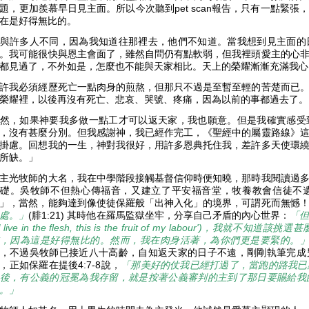
題，更加羨慕早日見主面。所以今次聽到pet scan報告，只有一點緊
在是好得無比的。
與許多人不同，因為我知道往那裡去，他們不知道。當我想到見主面的
。我可能很快與恩主會面了，雖然自問仍有點軟弱，但我裡頭愛主的心
都見過了，不外如是，怎麼也不能與天家相比。天上的榮耀漸漸充滿我
許我必須經歷死亡一點肉身的煎熬，但那只不過是至暫至輕的苦楚而已
榮耀裡，以後再沒有死亡、悲哀、哭號、疼痛，因為以前的事都過去了
然，如果神要我多做一點工才可以返天家，我也願意。但是我確實感受
，沒有甚麼分別。但我感謝神，我已經作完工，《聖經中的屬靈路線》
掛慮。回想我的一生，神對我很好，用許多恩典托住我，差許多天使環
無所缺。」
主光牧師的大名，我在中學階段接觸基督信仰時便知曉，那時我閱讀過
礎。吳牧師不但熱心傳福音，又建立了平安福音堂，牧養教會信徒不
」，當然，能夠達到像使徒保羅般「出神入化」的境界，可謂死而無憾
處。」
(腓1:21) 其時他在羅馬監獄坐牢，分享自己矛盾的內心世界：
「但
f I live in the flesh, this is the fruit of my labour
，因為這是好得無比的。然而，我在肉身活著，為你們更是要緊的。
，不過吳牧師已接近八十高齡，自知返天家的日子不遠，剛剛執筆完成
，正如保羅在提後4:7-8說，
「那美好的仗我已經打過了，當跑的路我已
後，有公義的冠冕為我存留，就是按著公義審判的主到了那日要賜給我
。」