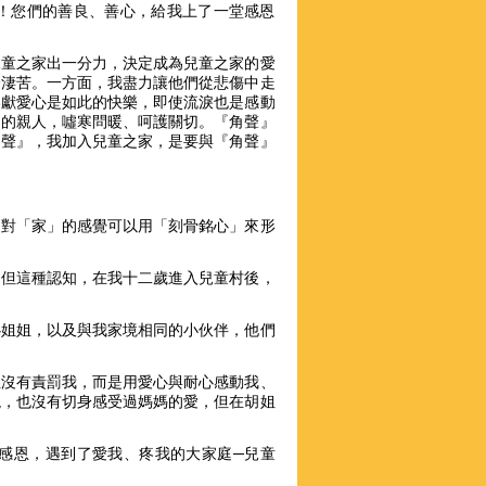
！您們的善良、善心，給我上了一堂感恩
兒童之家出一分力，決定成為兒童之家的愛
分淒苦。一方面，我盡力讓他們從悲傷中走
奉獻愛心是如此的快樂，即使流淚也是感動
己的親人，噓寒問暖、呵護關切。『角聲』
角聲』，我加入兒童之家，是要與『角聲』
，對「家」的感覺可以用「刻骨銘心」來形
。但這種認知，在我十二歲進入兒童村後，
心姐姐，以及與我家境相同的小伙伴，他們
姐沒有責罰我，而是用愛心與耐心感動我、
現，也沒有切身感受過媽媽的愛，但在胡姐
感恩，遇到了愛我、疼我的大家庭─兒童