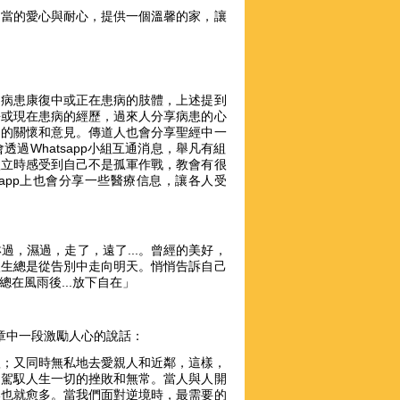
相當的愛心與耐心，提供一個溫馨的家，讓
、病患康復中或正在患病的肢體，上述提到
去或現在患病的經歷，過來人分享病患的心
切的關懷和意見。傳道人也會分享聖經中一
過Whatsapp小組互通消息，舉凡有組
體立時感受到自己不是孤軍作戰，教會有很
app上也會分享一些醫療信息，讓各人受
，濕過，走了，遠了...。曾經的美好，
入生總是從告別中走向明天。悄悄告訴自己
在風雨後...放下自在」
文章中一段激勵人心的說話：
體；又同時無私地去愛親人和近鄰，這樣，
力駕馭人生一切的挫敗和無常。當人與人開
港也就愈多。當我們面對逆境時，最需要的