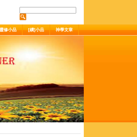
靈修小品
[續]小品
神學文章