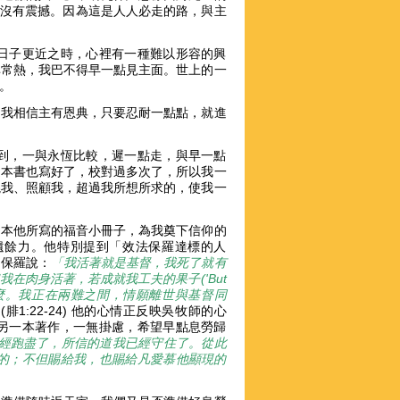
張，沒有震撼。因為這是人人必走的路，與主
日子更近之時，心裡有一種難以形容的興
非常熱，我巴不得早一點見主面。世上的一
心。
。我相信主有恩典，只要忍耐一點點，就進
。
到，一與永恆比較，遲一點走，與早一點
這本書也寫好了，校對過多次了，所以我一
繞我、照顧我，超過我所想所求的，使我一
多本他所寫的福音小冊子，為我奠下信仰的
遺餘力。他特別提到「效法保羅達標的人
！保羅說：
「我活著就是基督，我死了就有
我在肉身活著，若成就我工夫的果子('But
')，我就不知道該挑選甚麼。我正在兩難之間，情願離世與基督同
」
(腓1:22-24) 他的心情正反映吳牧師的心
另一本著作，一無掛慮，希望早點息勞歸
經跑盡了，所信的道我已經守住了。從此
的；不但賜給我，也賜給凡愛慕他顯現的