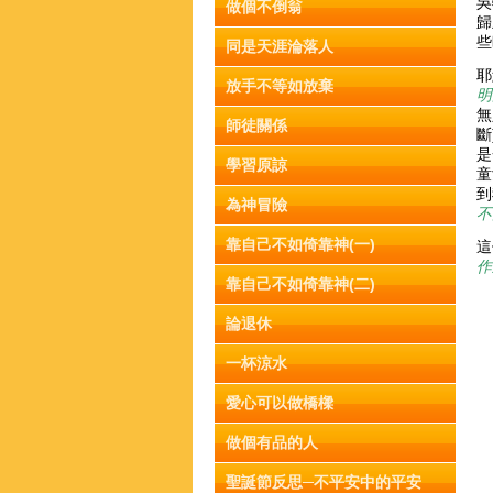
吳
做個不倒翁
歸
些
同是天涯淪落人
耶
放手不等如放棄
明
無
師徒關係
斷
是
學習原諒
童
到
為神冒險
不
靠自己不如倚靠神(一)
這
作
靠自己不如倚靠神(二)
論退休
一杯涼水
愛心可以做橋樑
做個有品的人
聖誕節反思─不平安中的平安