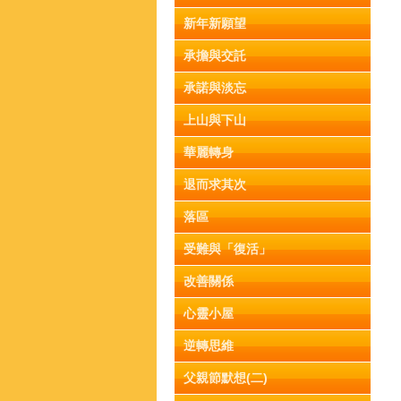
新年新願望
承擔與交託
承諾與淡忘
上山與下山
華麗轉身
退而求其次
落區
受難與「復活」
改善關係
心靈小屋
逆轉思維
父親節默想(二)