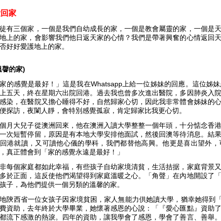
愛回家
徒有三個家，一個是我們自幼成長的家，一個是教會屬靈的家，一個是
地上的家，會影響我們他日返天家的心情？我們是帶著興奮的心情返回
否好好愛護地上的家。
溫韾的家)
家的感覺是最好！」這是我在Whatsapp上給一位姊妹的回應。這位
上五天，終在星期六出院回港。過去我也曾多次進出醫院，多因肺炎入
感染，在醫院又擔心睡得不好，自然歸家心切，因此我非常體會姊妹的
便探訪，夜闌人靜，會特別感覺孤寂，肯定歸家比我更心切。
個月大兒子從澳洲回來，他在澳洲入讀大學整整一個年頭，十分惦念香
一次短暫停留，原因是有本地大學安排他面試，然後回澳等待消息。結
回港就讀，又可讀他心儀的學科，我們都替他高興。他更是喜出望外，
，真正體會到「家的感覺永遠是最好！」
非每個家庭都如此幸福，有些孩子自幼家境清貧，生活拮据，家庭背景
多於正面，這反使他們渴望得到家庭溫暖之心。「角聲」在內地開設了
孩子，為他們提供一個另類的溫馨的家。
地陝西省一位女孩子因家境貧困，家人無能力供她讀大學，猶幸她得到「
費資助，去年終於大學畢業，她懷著感恩的心說：「『愛心匯點』資助
都流下感激的熱淚。四年的資助，讓我學會了感恩，學會了善言、善舉