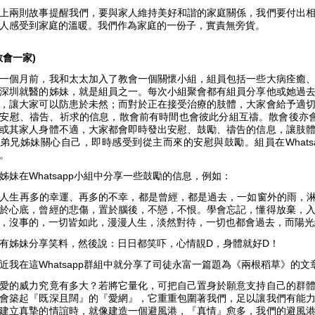
上兩則故事提醒我們，要與家人維持美好和諧的家庭關係，我們要付出
人感受到家庭的溫暖。我們作為家庭的一份子，實責無旁貨。
教會一家)
一個月前，我和太太加入了教會一個關懷小組，組員包括一些大病痊癒
深圳就醫的姊妹，就是組員之一。每次小組聚會都有組員分享他或她過
，讓大家可以防患於未然；而對於正在接受治療的肢體，大家會給予適
安慰、禱告、祈求的信息，散會前有時間也會彼此分組互禱。散會後亦會透
或其家人身體不適，大家都會即時發出安慰、鼓勵、禱告的信息，讓肢
弟兄姊妹關心自己，即時感受到從主而來的安慰與鼓勵。組員在Whats
惠。
姊妹在Whatsapp小組中分享一些鼓勵的信息，例如：
人生再多的幸運、再多的不幸，都是曾經，都是過去，一如窗外的雨，淋過
於心底，曾經的悲傷，置於腦後，不戀，不恨。學會忘記，懂得放棄，
，沒事的，一切皆如此，漫漫人生，淡然對待，一切也都會過去，而陽光總
有姊妹分享笑料，然後說：日日都笑吓，心情靚D，身體就好D！
近我在這Whatsapp群組中就分享了司徒永富一篇題為《兩根稻草》的
愛的威力究竟有多大？若將它量化，可把自己置身於願意支持自己的群
會築起『既深且闊』的『愛網』，它重重包圍著我們，足以讓我們有能
建立真摯的情誼時，就像建造一個避風港，『真情』愈多，我們的避風