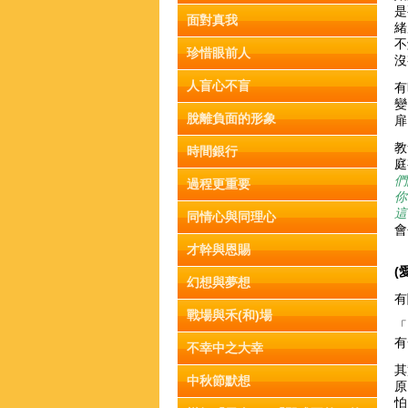
是
面對真我
緒
不
珍惜眼前人
沒
人盲心不盲
有
變
脫離負面的形象
扉
教
時間銀行
庭
們
過程更重要
你
這
同情心與同理心
會
才幹與恩賜
(
幻想與夢想
有
戰場與禾(和)場
「
有
不幸中之大幸
其
中秋節默想
原
怕