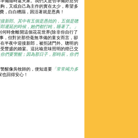
，準備隨時返天家。我們又是否準備好息勞
受夠，又或自己為主作的實在太少，希望多
浪費，白白糟蹋，因活著就是恩典！
迎接新郎。其中有五個是愚拙的，五個是聰
新郎遲延的時候，她們都打盹，睡著了。」
到何時會離開這個花花世界(除非你自行了
的事，但對於那些毫無準備的童女而言，卻
法在半夜中迎接新郎，被拒諸門外。聰明的
享受豐盛的婚宴。這比喻意味照明的燈已交
，你們要警醒；因為那日子，那時辰，你們
刻警醒像吳牧師的，便知道要
「常常竭力多
回天家也回得安心！