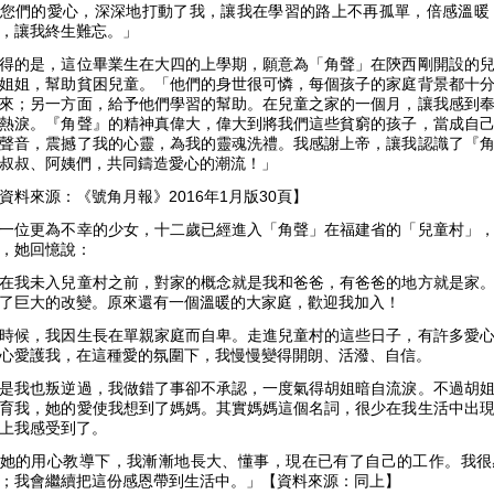
您們的愛心，深深地打動了我，讓我在學習的路上不再孤單，倍感溫暖
，讓我終生難忘。」
得的是，這位畢業生在大四的上學期，願意為「角聲」在陝西剛開設的
姐姐，幫助貧困兒童。「他們的身世很可憐，每個孩子的家庭背景都十
來；另一方面，給予他們學習的幫助。在兒童之家的一個月，讓我感到
熱淚。『角聲』的精神真偉大，偉大到將我們這些貧窮的孩子，當成自
聲音，震撼了我的心靈，為我的靈魂洗禮。我感謝上帝，讓我認識了『
叔叔、阿姨們，共同鑄造愛心的潮流！」
資料來源：《號角月報》2016年1月版30頁】
一位更為不幸的少女，十二歲已經進入「角聲」在福建省的「兒童村」
，她回憶說：
在我未入兒童村之前，對家的概念就是我和爸爸，有爸爸的地方就是家
了巨大的改變。原來還有一個溫暖的大家庭，歡迎我加入！
時候，我因生長在單親家庭而自卑。走進兒童村的這些日子，有許多愛
心愛護我，在這種愛的氛圍下，我慢慢變得開朗、活潑、自信。
是我也叛逆過，我做錯了事卻不承認，一度氣得胡姐暗自流淚。不過胡
育我，她的愛使我想到了媽媽。其實媽媽這個名詞，很少在我生活中出
上我感受到了。
她的用心教導下，我漸漸地長大、懂事，現在已有了自己的工作。我很
；我會繼續把這份感恩帶到生活中。」【資料來源：同上】