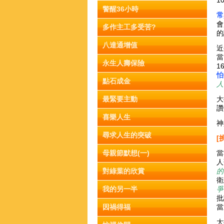
1
警醒36小時
常
會
多作主工多受苦?
的
八達通增值
近
當
永生人壽保險
1
怕
點石成金
人
最緊要主動
大
讚
喜樂人生
神
尋求人生的突破
[
母親節默想(一)
當
人
對綠葉的欣賞
的
衛
我的另一半
爭
批
因禍得福
當
大