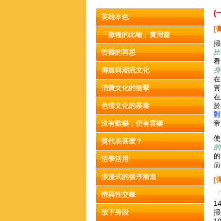
(
英雄本色
[
「撒種的比喻」實用篇
掃
苦難的再思
比
看
傳媒與潮流文化
身
在
消費文化的衝擊
質
在
色情文化的荼毒
於
對
沒有歡樂，仍有喜樂
帝
使
獎代表甚麼？
的
的
活學活用
前
浪漫式的循序漸進
[
情與性交鋒
「
1
放下身段
掃