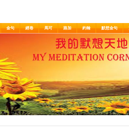
金句
經卷
馬可
路加
約翰
默想金句