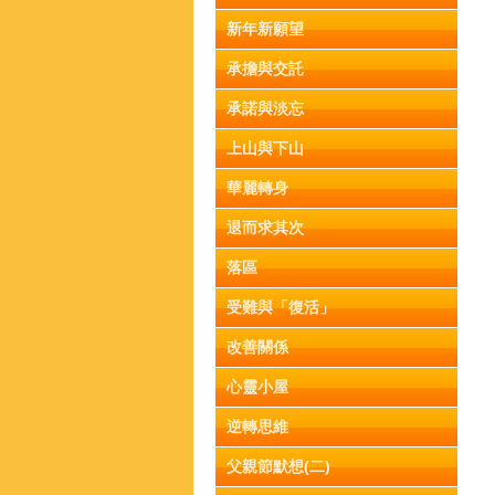
新年新願望
承擔與交託
承諾與淡忘
上山與下山
華麗轉身
退而求其次
落區
受難與「復活」
改善關係
心靈小屋
逆轉思維
父親節默想(二)