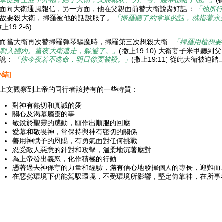
單從身上脫下外袍，給了大衛，又將戰衣、刀、弓、腰帶都給了他。」
(
面向大衛通風報信，另一方面，他在父親面前替大衛說盡好話：
「他所
故要殺大衛，掃羅被他的話說服了。
「掃羅聽了約拿單的話，就指著永
撒上19:2-6)
而當大衛再次替掃羅彈琴驅魔時，掃羅第三次想殺大衛─
「掃羅用槍想要
刺入牆內。當夜大衛逃走，躲避了。」
(撒上19:10) 大衛妻子米甲
說：
「你今夜若不逃命，明日你要被殺。」
(撒上19:11) 從此大衛被
小結]
上文觀察到上帝的同行者該持有的一些特質：
對神有熱切和真誠的愛
關心及渴慕屬靈的事
敏銳於聖靈的感動，願作出順服的回應
愛慕和敬畏神，常保持與神有密切的關係
善用神賦予的恩賜，有勇氣面對任何挑戰
忍受敵人惡意的針對和攻擊，溫柔地沉著應對
為上帝發出義怒，化作積極的行動
憑著過去神保守的力量和經驗，滿有信心地發揮個人的專長，迎難而
在惡劣環境下仍能駕馭環境，不受環境所影響，堅定倚靠神，在所事