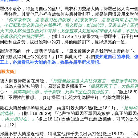
羅仍不放心，特意將自己的盔甲、戰衣和刀交給大衛，掃羅已比人高一
一番好意。其實他已心裡有數如何去應付歌利亞，就是使用慣常用來對
：
「你來攻擊我，是靠著刀槍和銅戟；我來攻擊你，是靠著萬軍之耶和
。今日耶和華必將你交在我手裡。我必殺你，斬你的頭，又將非利士軍
天下的人都知道以色列中有神；又使這眾人知道耶和華使人得勝，不是
必將你們交在我們手裡。」
(撒上17:45-47) 結果大衛一擊即中，石
到歌利亞身旁，拔出他鞘中的刀，將他頭顱割下，贏得漂亮的一仗。
衛這漂亮的一仗，讓我們明白到，「原來致勝之道是我們對上帝的信心
的行動及得到上帝的祝福！」[10] 與此同時，我們
要知道自己的專長、
工上，必然看見神大能的作為，效果亦超乎所求所想。
暗殺
大衛]
後大衛被掃羅留在身邊，
「掃羅無論差遣大衛往何處去，他都做事精明
，成為人盡皆知的勇士，風頭反蓋過掃羅王─
「掃羅殺死千千，大衛殺
心：
「將萬萬歸大衛，千千歸我，只剩下王位沒有給他了。」
(撒上18
疑、不理性的推想。」[11] 掃羅自此視大衛為眼中釘，欲除之而後快。
羅在大衛給他彈琴驅魔之際，兩度刺殺大衛不遂(撒上18:11)，
「見耶和
的仇敵。」
(撒上18:28-29) 「他害怕的原因不單因為嫉妒，真正的原
己，與大衛同在。』
(撒上18:12) 因他知道上帝已經放棄他，可悲
。」[12]
掃羅不想大衛接近他時，特意立他作千夫長出兵打仗(撒上18:13)，