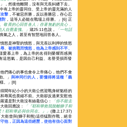
題」，然後他離開，沒有與兄長糾纏下去。
中有上帝的靈同住、受上帝的靈充滿的人
烈攻擊
，不被惡所勝，反以善勝惡，存心忍
應對
，這等人必能在戰場上得勝。」[6] 正
、敬畏的心回答各人；存著無虧的良心，
的人自覺羞愧。」
箴25:11也說，
「一句話
慰喪氣之人，甚至有智慧地回答各人。
的憤怒是神聖的憤怒，與兄長以利押的憤怒
受辱、被挑戰而憤怒，他為上帝感到不平、
樣愛慕上帝，為上帝的名得到榮耀而感興
有這怒氣，是因自己利益、名譽受損而發
令他們痛心的事也會令上帝痛心，他們不會
動。」
與神同行的人，要懂得將這種「義
。」[8]
王得聞年紀小小的大衛公然迎戰身材魁梧的
戰和辱罵也畏縮不前。大衛卻反過來安慰他
掃羅還是對大衛沒有絲毫信心：
「你不能去
3) 大衛回應說：
「『耶和華救我脫離獅子和
吧！耶和華必與你同在。』」
(撒上17:37)
「大衛曾與(獅子和熊)這些猛獸作戰，絕非
保守他，正因為這些經歷，使他有信心面對