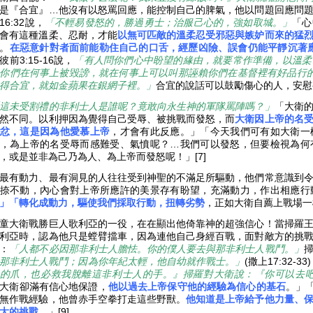
是『合宜』…他沒有以怒罵回應，能控制自己的脾氣，他以問題回應問
16:32說，
「不輕易發怒的，勝過勇士；治服己心的，強如取城。」
「心
會有這種溫柔、忍耐，才能
以無可匹敵的溫柔忍受邪惡與嫉妒而來的猛
。
在惡意針對者面前能勒住自己的口舌
，經歷凶險、誤會仍能平靜沉著
彼前3:15-16說，
「有人問你們心中盼望的緣由，就要常作準備，以溫柔
你們在何事上被毀謗，就在何事上可以叫那誣賴你們在基督裡有好品行
得合宜，就如金蘋果在銀網子裡。」
合宜的說話可以鼓勵傷心的人，安
這未受割禮的非利士人是誰呢？竟敢向永生神的軍隊罵陣嗎？」
「大衛
然不同。以利押因為覺得自己受辱、被挑戰而發怒，而
大衛因上帝的名
忿，這是因為他愛慕上帝
，才會有此反應。」「今天我們可有如大衛一
，為上帝的名受辱而感難受、氣憤呢？…我們可以發怒，但要檢視為何
，或是並非為己乃為人、為上帝而發怒呢！」[7]
最有動力、最有洞見的人往往受到神聖的不滿足所驅動，他們常意識到
捺不動，內心會對上帝所應許的美景存有盼望，充滿動力，作出相應行
」「轉化成動力，驅使我們採取行動，扭轉劣勢
，正如大衛自薦上戰場一樣
童大衛戰勝巨人歌利亞的一役，在在顯出他倚靠神的超強信心！當掃羅
利亞時，認為他只是螳臂擋車，因為連他自己身經百戰，面對敵方的挑
：
「人都不必因那非利士人膽怯。你的僕人要去與那非利士人戰鬥。」
那非利士人戰鬥；因為你年紀太輕，他自幼就作戰士。」
(撒上17:32-3
的爪，也必救我脫離這非利士人的手。』掃羅對大衛說：『你可以去
大衛卻滿有信心地保證，
他以過去上帝保守他的經驗為信心的基石
。」
無作戰經驗，他曾赤手空拳打走這些野獸。
他知道是上帝給予他力量、
大的挑戰。
」[9]