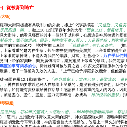
一)
從被膏到逃亡
膏大衛]
羅和大衛同樣擁有具吸引力的外貌，撒上9:2形容掃羅
「又健壯、又俊美
眾民高過一頭。」
撒上16:12則形容年少的大衛
「面色光紅，雙目清秀，
見大衛時，他看見耶西的其中一個兒子以利押，心想這是神所揀選的受
材高大，我不揀選他。因為，耶和華不像人看人：人是看外貌；耶和華
放羊的大衛回來後，神才對撒母耳說：
「這就是他，你起來膏他。」
(撒
，上帝看重的是內在生命，甚至未被發掘的極美潛質，上帝看重的是生命。
上帝眼前蒙揀選，不是因為我們的學識、財富、社會地位，
乃在乎我們
見到上帝的家興旺，樂於廣傳福音，樂於拓展上帝國的領域，我們定蒙上帝
屬靈的事有渴慕的心
。
掃羅雖有可被欣賞之處，卻多次沒有順服神的命
厭棄，過了一個極為失敗的人生。「上帝已給予掃羅多次機會，但他卻自我
徒保羅在羅12:1勸喻我們，
「將身體獻上，當作活祭，是聖潔的，是
。」
神在舊約要求以色列人在祭壇上呈獻的，是沒有殘疾的祭牲。我們
缺陷，如何能有資格獻給神作活祭？感謝神！祂看重的是人的內心，因
，願意盡心、盡性、盡意、盡力去事奉祂，必成為
「神所悅納的靈祭」
(
彈琴驅魔]
從這日起，耶和華的靈就大大感動大衛。
…
耶和華的靈離開掃羅，有惡
4) 「這日」是指撒母耳膏牧童大衛的那日。神的靈感動大衛，卻離開掃
羅當初受撒母耳膏抹後，神的靈也曾大大感動他，他遇上一班先知時與