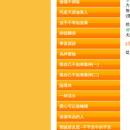
拿
做個不倒翁
方
無
同是天涯淪落人
(
放手不等如放棄
然
槍
師徒關係
夫
學習原諒
[
從
為神冒險
靠自己不如倚靠神(一)
靠自己不如倚靠神(二)
論退休
一杯涼水
愛心可以做橋樑
做個有品的人
聖誕節反思─不平安中的平安