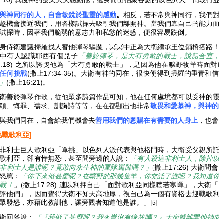
0:10) 其後神的靈又大大感動他，挺身而出招聚各處的以色列人一同攻打亞捫人
與神同行的人，自會敏銳於聖靈的感動
。
相反，若不常與神同行，我們
趁機會接近我們，用各樣試探去吸引我們離開神。當我們靠自己的能力
試探時，因著我們脆弱的意志力和私慾的迷惑，便很容易跌倒。
身侍衛建議掃羅找人替他彈琴驅魔，冥冥中正為大衛繼承王位鋪橋搭路
中有人認識耶西有個兒子
「善於彈琴，是大有勇敢的戰士，說話合宜
6:18) 之所以誇獎他為「大有勇敢的戰士」，是因為他在曠野牧羊時
任何挑戰
(撒上17:34-35)。大衛有神的同在，很快便得到掃羅的垂青
」
(撒上16:21)。
衛善於彈琴作歌，從他眾多詩篇作品可知，他在任何處境都可以受神的
頌、悔罪、禱求、訓誨詩等等，在在都顯出他非常
敬畏和愛慕神，與神的
與我們同在，自會給我們機會去
善用我們的恩賜在有需要的人身上
，也會
挑戰歌利亞]
非利士巨人歌利亞「單挑」以色列人派代表與他格鬥時，大衛受父親所
歌利亞，卻有恃無恐，甚至問旁邊的人說：
「有人殺這非利士人，除掉
非利士人是誰呢？竟敢向永生神的軍隊罵陣嗎？」
(撒上17:26) 大
怒罵：
「你下來做甚麼呢？在曠野的那幾隻羊，你交託了誰呢？我知道
戰！
」
(撒上17:28) 連以利押自己「面對歌利亞同樣噤若寒蟬」，大
評他們」，因而覺得大衛不知天高地厚，視自己為一個有資格去迎戰歌
眾發怒，亦藉此教訓他，讓旁觀者知道他是誰。」[5]
衛回答說：
「『我做了甚麼呢？我來豈沒有緣故嗎？』大衛就離開他轉