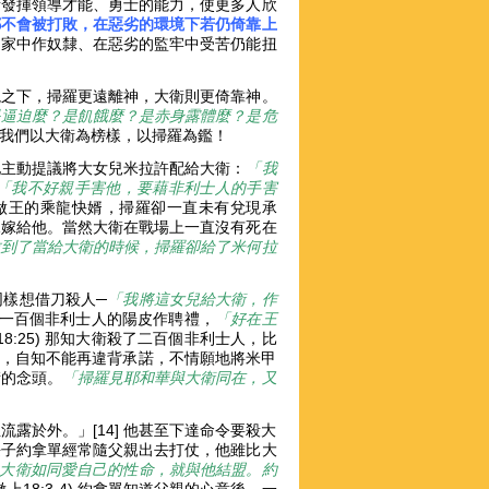
衛發揮領導才能、勇士的能力，使更多人欣
都不會被打敗，在惡劣的環境下若仍倚靠上
乏家中作奴隸、在惡劣的監牢中受苦仍能扭
境之下，掃羅更遠離神，大衛則更倚靠神。
是逼迫麼？是飢餓麼？是赤身露體麼？是危
願我們以大衛為榜樣，以掃羅為鑑！
他主動提議將大女兒米拉許配給大衛：
「我
「我不好親手害他，要藉非利士人的手害
可以做王的乘龍快婿，掃羅卻一直未有兌現承
兒嫁給他。當然大衛在戰場上一直沒有死在
拉到了當給大衛的時候，掃羅卻給了米何拉
樣想借刀殺人─
「我將這女兒給大衛，作
拿下一百個非利士人的陽皮作聘禮，
「好在王
18:25) 那知大衛殺了二百個非利士人，比
6)，自知不能再違背承諾，不情願地將米甲
衛的念頭。
「掃羅見耶和華與大衛同在，又
露於外。」[14] 他甚至下達命令要殺大
羅的長子約拿單經常隨父親出去打仗，他雖比大
大衛如同愛自己的性命，就與他結盟。約