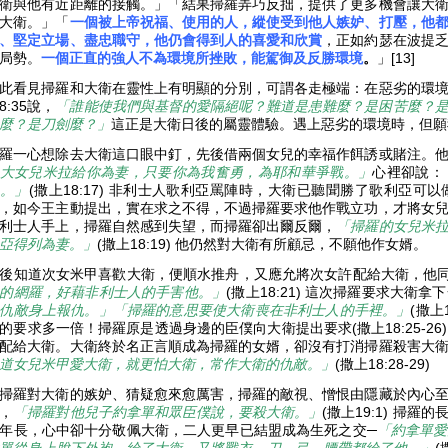
衛與他有近距離的接觸。」「結果掃羅弄巧反拙，提供了更多機會讓大
大衛。」「
一個被上帝祝福、使用的人，縱使受到他人嫉妒、打壓，他
、堅定立場、盡忠職守，他仍會得到人的喜愛和欣賞
，正如約瑟在波提
局勢。
一個正直的強人不為環境所挫敗，能駕御及反勝環境
。
」[13]
此看見掃羅和大衛在靈性上有明顯的分別，可謂各走極端：在惡劣的環
8:35說，
「誰能使我們與基督的愛隔絕呢？難道是患難麼？是困苦麼？
麼？是刀劍麼？」
這正是大衛日後的屬靈體驗。遇上惡劣的環境時，但
羅一心想除去大衛這口眼中釘，先後借兩個女兒的幸福作餌誘或賭注。
大女兒米拉給你為妻，只要你為我奮勇，為耶和華爭戰。」
心裡卻說：
。」
(撒上18:17) 非利士人歌利亞罵陣時，大衛已聽聞勝了歌利亞
，如今王主動提出，實在求之不得，不過掃羅要求他作戰立功，才將女
利士人手上，掃羅自然感到失望，而掃羅卻出爾反爾，
「掃羅的女兒米
亞得列為妻。」
(撒上18:19) 他仍然對大衛有所顧忌，不願他作女婿。
後知道次女米甲喜歡大衛，便順水推舟，又應允將次女許配給大衛，他同
的網羅，好藉非利士人的手害他。」
(撒上18:21) 這次掃羅要求大衛
仇敵身上報仇。」「掃羅的意思要使大衛喪在非利士人的手裡。」
(撒上
的要求多一倍！掃羅原是透過身邊的臣僕向大衛提出要求(撒上18:25-2
配給大衛。大衛終於名正言順成為掃羅的女婿，卻沒有打消掃羅殺害大
道女兒米甲愛大衛，就更怕大衛，常作大衛的仇敵。」
(撒上18:28-29)
掃羅對大衛的嫉妒、猜疑愈來愈厲害，掃羅的敵視、憎恨由隱藏於內心至流
，
「掃羅對他兒子約拿單和眾臣僕說，要殺大衛。」
(撒上19:1) 掃
年長，心中卻十分敬佩大衛，二人更早已結盟成為生死之交─
「約拿單愛