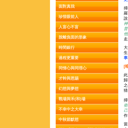
面對真我
掃
羅
珍惜眼前人
說
神
人盲心不盲
普
他
脫離負面的形象
走
時間銀行
大
生
過程更重要
事
[
同情心與同理心
此
才幹與恩賜
歸
之
幻想與夢想
猜
戰場與禾(和)場
掃
衛
不幸中之大幸
作
中秋節默想
當