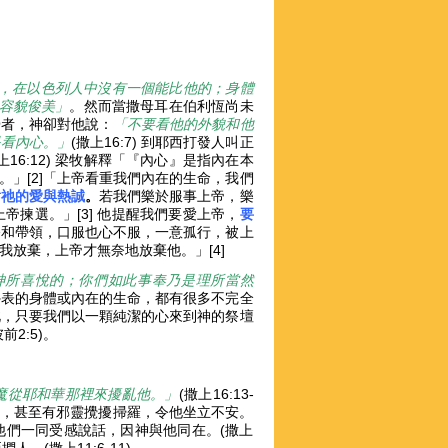
，在以色列人中沒有一個能比他的；身體
容貌俊美」
。然而當撒母耳在伯利恆尚未
膏者，神卻對他說：
「不要看他的外貌和他
是看內心。」
(撒上16:7) 到耶西打發人叫正
上16:12) 梁牧解釋「『內心』是指內在本
」[2]「上帝看重我們內在的生命，我們
對祂的愛與熱誠
。
若我們樂於服事上帝，樂
揀選。」[3] 他提醒我們要愛上帝，
要
令和帶領，口服也心不服，一意孤行，被上
放棄，上帝才無奈地放棄他。」[4]
神所喜悅的；你們如此事奉乃是理所當然
外表的身體或內在的生命，都有很多不完全
此，只要我們以一顆純潔的心來到神的祭壇
彼前2:5)。
魔從耶和華那裡來擾亂他。」
(撒上16:13-
羅，甚至有邪靈攪擾掃羅，令他坐立不安。
他們一同受感說話，因神與他同在。(撒上