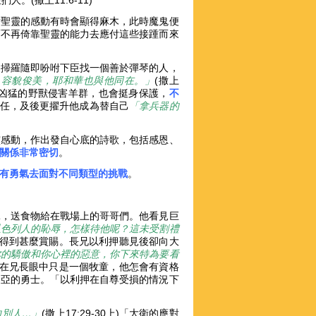
。(撒上11:6-11)
對聖靈的感動有時會顯得麻木，此時魔鬼便
而不再倚靠聖靈的能力去應付這些接踵而來
！掃羅隨即吩咐下臣找一個善於彈琴的人，
，容貌俊美，耶和華也與他同在。」
(撒上
面對凶猛的野獸侵害羊群，也會挺身保護，
不
和信任，及後更擢升他成為替自己
「拿兵器的
靈感動，作出發自心底的詩歌，包括感恩、
關係非常密切
。
有勇氣去面對不同類型的挑戰
。
託，送食物給在戰場上的哥哥們。他看見巨
以色列人的恥辱，怎樣待他呢？這未受割禮
衛問會得到甚麼賞賜。長兄以利押聽見後卻向大
你的驕傲和你心裡的惡意，你下來特為要看
衛「在兄長眼中只是一個牧童，他怎會有資格
利亞的勇士。「以利押在自尊受損的情況下
向別人…」
(撒上17:29-30上)
「大衛的應對