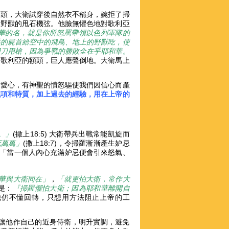
個頭，大衛試穿後自然衣不稱身，婉拒了掃
付野獸的甩石機弦。他臉無懼色地對歌利亞
華的名，就是你所怒罵帶領以色列軍隊的
兵的屍首給空中的飛鳥、地上的野獸吃，使
用刀用槍，因為爭戰的勝敗全在乎耶和華。
子打中歌利亞的額頭，巨人應聲倒地。大衛馬上
、愛心，有神聖的憤怒驅使我們因信心而產
強項和特質，加上過去的經驗，用在上帝的
。」
(撒上18:5) 大衛帶兵出戰常能凱旋而
死萬萬」
(撒上18:7)，令掃羅漸漸產生妒忌
:8)「當一個人內心充滿妒忌便會引來怒氣、
華與大衛同在」
，
「就更怕大衛，常作大
因是：
『掃羅懼怕大衛；因為耶和華離開自
的是他仍不懂回轉，只想用方法阻止上帝的工
「不讓他作自己的近身侍衛，明升實調，避免