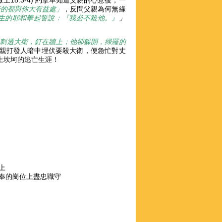
撒上18:3-4) 約拿單知道父親的心意後，一
行的都與你大有益處」
，反問父親為何無緣
生的耶和華起誓說：『我必不殺他。』
」
刺透大衛，釘在牆上；他卻躲開，掃羅的
聽到父親打發人暗中埋伏要殺大衛，便急忙對丈
迫踏上坎坷的逃亡生涯！
上
奉的崗位上盡忠職守