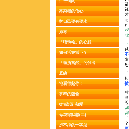
忙裡偷閒
卻
箴
芥菜種的信心
才
耐
對自己要有要求
如
叫
排毒
說
「唔執輸」的心態
「
截
如何活在當下？
不
奮
「理所當然」的付出
怒
底線
「
按
祂看得起你！
憤
牧
事奉的體會
歌
說
從嘗試到熱愛
與
熊
母親節默想(二)
「
全
拆不掉的十字架
更