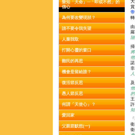
大
樂知「天命」─「即或不然」的
信心
賞
帝
為何要改變現狀？
轉
由
請不要令我失望
羅
險
人棄我取
掃
打開心靈的窗口
將
他
難民的再思
諾
非
機會是留給誰？
人
復活節反思
及
他
愚人節反思
的
王
何謂「天使心」？
許
知
愛回家
「
衛
父親節默想(一)
衛