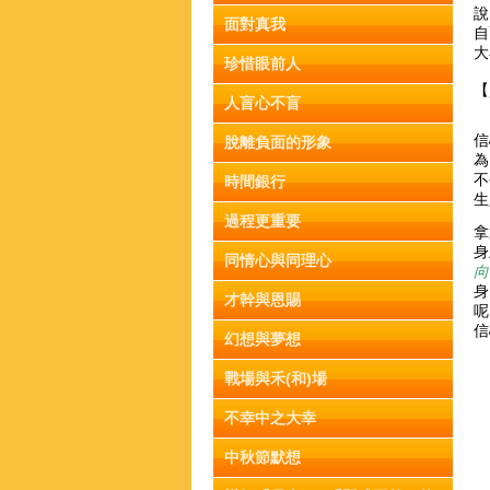
說
面對真我
自
大
珍惜眼前人
【
人盲心不盲
信
脫離負面的形象
為
不
時間銀行
生
過程更重要
拿
身
同情心與同理心
向
身
才幹與恩賜
呢
信
幻想與夢想
戰場與禾(和)場
不幸中之大幸
中秋節默想