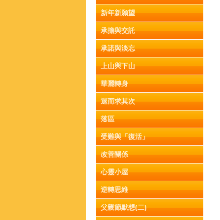
新年新願望
承擔與交託
承諾與淡忘
上山與下山
華麗轉身
退而求其次
落區
受難與「復活」
改善關係
心靈小屋
逆轉思維
父親節默想(二)