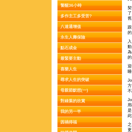
警醒36小時
契
了
多作主工多受苦?
舊
八達通增值
跟
的
永生人壽保險
入
動
點石成金
為
的
最緊要主動
迎
喜樂人生
睡
尋求人生的突破
J
方
母親節默想(一)
不
J
對綠葉的欣賞
用
是
我的另一半
此
因禍得福
之
更