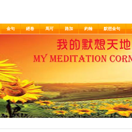
金句
經卷
馬可
路加
約翰
默想金句