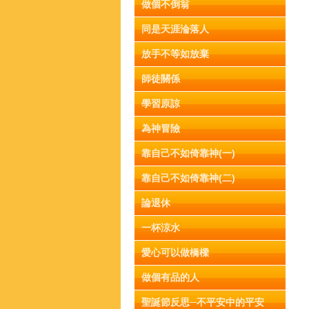
做個不倒翁
同是天涯淪落人
放手不等如放棄
師徒關係
學習原諒
為神冒險
靠自己不如倚靠神(一)
靠自己不如倚靠神(二)
論退休
一杯涼水
愛心可以做橋樑
做個有品的人
聖誕節反思─不平安中的平安