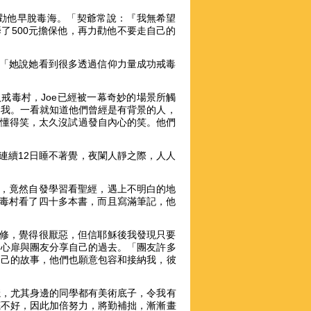
勸他早脫毒海。「契爺常說：『我無希望
籌了500元擔保他，再力勸他不要走自己的
。「她說她看到很多透過信仰力量成功戒毒
戒毒村，Joe已經被一幕奇妙的場景所觸
迎我。一看就知道他們曾經是有背景的人，
不懂得笑，太久沒試過發自內心的笑。他們
連續12日睡不著覺，夜闌人靜之際，人人
書，竟然自發學習看聖經，遇上不明白的地
戒毒村看了四十多本書，而且寫滿筆記，他
裝修，覺得很厭惡，但信耶穌後我發現只要
開心扉與團友分享自己的過去。「團友許多
自己的故事，他們也願意包容和接納我，彼
穩，尤其身邊的同學都有美術底子，令我有
底不好，因此加倍努力，將勤補拙，漸漸畫