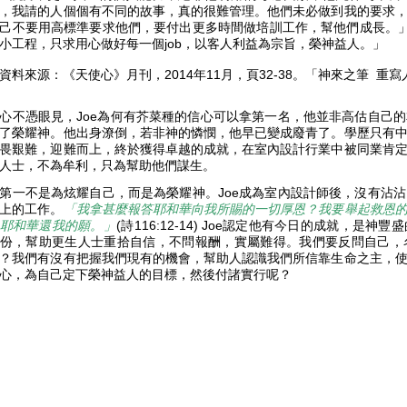
，我請的人個個有不同的故事，真的很難管理。他們未必做到我的要求
己不要用高標準要求他們，要付出更多時間做培訓工作，幫他們成長。」
小工程，只求用心做好每一個job，以客人利益為宗旨，榮神益人。」
資料來源：《天使心》月刊，2014年11月，頁32-38。
「神來之筆 重寫
心不憑眼見，Joe為何有芥菜種的信心可以拿第一名，他並非高估自己
了榮耀神。他出身潦倒，若非神的憐憫，他早已變成廢青了。學歷只有
畏艱難，迎難而上，終於獲得卓越的成就，在室內設計行業中被同業肯
人士，不為牟利，只為幫助他們謀生。
第一不是為炫耀自己，而是為榮耀神。Joe成為室內設計師後，沒有沾
上的工作。
「我拿甚麼報答耶和華向我所賜的一切厚恩？我要舉起救恩
耶和華還我的願。」
(詩116:12-14) Joe認定他有今日的成就，
份，幫助更生人士重拾自信，不問報酬，實屬難得。我們要反問自己，
？我們有沒有把握我們現有的機會，幫助人認識我們所信靠生命之主，
心，為自己定下榮神益人的目標，然後付諸實行呢？