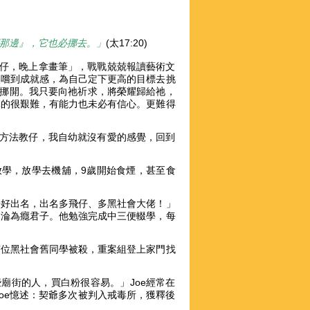
那邊』，它也必挪去。」
(太17:20)
鎚仔，晚上拿畫筆」，戰戰兢兢報讀藝術文
次嚐到成就感，為自己定下更高的目標去挑
山挪開。我只要向祂祈求，將榮耀歸給祂，
真的很艱難，有能力也未必有信心。更難得
的方法教仔，我自幼就沒有愛的感覺，回到
放學，放學去機舖，9歲開始食煙，甚至食
學好出名，出名多飛仔、多黑社會大佬！」
，淪為癮君子。他勉強完成中三便輟學，每
有位黑社會舊同學被殺，重案組登上家門找
廟街的人，買白粉很容易。」Joe經常在
oe憶述：契爺多次被判入戒毒所，獲釋後