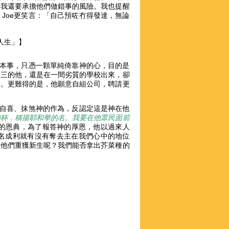
，我還要承擔他們做錯事的風險。我也提醒
Joe更笑言：「自己預咗冇得發達，無論
人生」
】
的本事，只憑一顆單純倚靠神的心，目的是
中三的他，還是在一間劣質的學校出來，卻
定。更難得的是，他願意自組公司，聘請更
沾自喜、抹煞神的作為，反認定這是神在他
的杯，稱揚耶和華的名。我要在他眾民面前
是神豐盛的恩典，為了報答神的厚恩，他以過來人
名成利就有沒有奪去主在我們心中的地位
使他們重獲新生呢？我們能否拿出芥菜種的