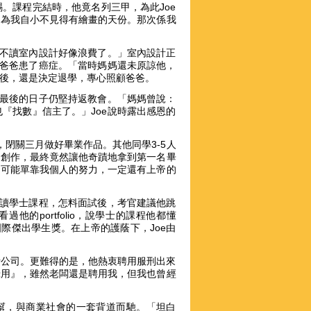
。課程完結時，他竟名列三甲，為此Joe
因為我自小不見得有繪畫的天份。那次係我
，不讀室內設計好像浪費了。」室內設計正
他爸爸患了癌症。「當時媽媽還未原諒他，
後，還是決定退學，專心照顧爸爸。
到最後的日子仍堅持返教會。「媽媽曾說：
『找數』信主了。」Joe說時露出感恩的
，閉關三月做好畢業作品。其他同學3-5人
同創作，最終竟然讓他奇蹟地拿到第一名畢
不可能單靠我個人的努力，一定還有上帝的
報讀學士課程，怎料面試後，考官建議他跳
的portfolio，說學士的課程他都懂
際傑出學生獎。在上帝的護蔭下，Joe由
t設計公司。更難得的是，他熱衷聘用服刑出來
錄用』，雖然老闆還是聘用我，但我也曾經
而幫，與商業社會的一套背道而馳。「坦白