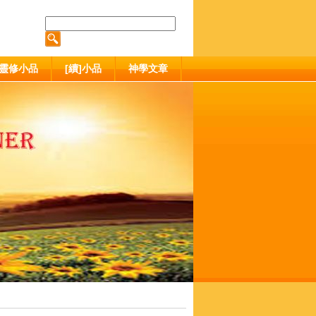
靈修小品
[續]小品
神學文章