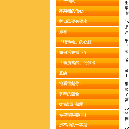
忙裡偷閒
出
更
芥菜種的信心
咁
對自己要有要求
J
是
排毒
連
半
「唔執輸」的心態
『
笑
如何活在當下？
爸
「理所當然」的付出
一
業
底線
工
祂看得起你！
畢
級
事奉的體會
了
當
從嘗試到熱愛
J
的
母親節默想(二)
擔
拆不掉的十字架
J