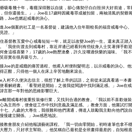
爺吸毒幾十年，毒癮深得難以自拔，卻心痛契仔白白毀掉大好前途，常
，但你還後生。』」Joe在17歲時因藏毒罪成被扣留，兩袖清風的契爺
路，Joe也燃起戒毒的決心。
進Joe個案的社工是一名基督徒，建議他入住年期較長的福音戒毒中心
見證。」
住基督教互愛中心戒毒短短一年，就足以改變Joe的一生。還未真正踏入
。「我坐街渡去到戒毒村，靠近岸邊已經看到有些紋身人士笑著揮手歡
何會這樣喜樂？」17歲的Joe飽歷滄桑，許久沒嚐過快樂的滋味。「我
笑容實在很具吸引力。」
接Joe的是戒癮的痛苦過程。他甫入村便削髮明志，以示戒毒的決心。他
得正酣，只得他一個人在床上辛苦地翻來滾去。
oe入村不久便決志信主，很想了解上帝的話語，之前從未認真看過一本
便看解經書。「看聖經是開始，之後我從閱讀中找到滿足感。」Joe在
諱言那一年對他的思維影響巨大。
oe離開戒毒村後重投裝修行業，又找到合適的教會。「我以前不喜歡做
心為主而作，便會從工作中找到意義及滿足感。」教會方面，他嘗試打
十七、八歲的大專生，我很難和他們溝通，傳道人鼓勵我主動向他們說
慢慢建立關係。」Joe感恩地說。
後教會朋友介紹他報讀藝術課程。「我一切由零開始，初時連筆也拿不
大壓力，只好求主幫助。」他笑稱自己最初是全班畫得最差的，自知根