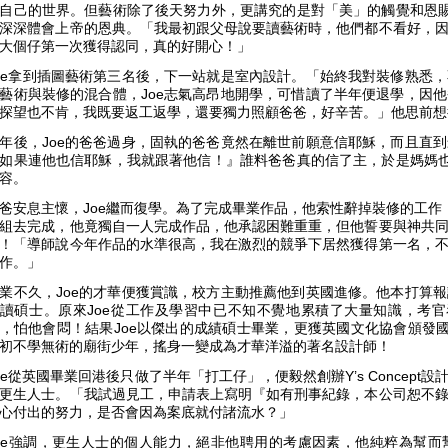
自己的世界。但藝術除了後天努力外，更講究的是對「美」的觸覺和恩賜
深深體會上帝的恩典。「我最初跟父母說要讀藝術時，他們都不看好，
大個仔第一次獲得認同，真的好開心！」
oe拿到插圖藝術第三名後，下一站就是室內設計。「始終我對裝修熟悉
藝術與裝修的混合體，Joe志氣高昂地開學，可惜讀了半年便退學，因
探望也不肯，我既要返工返學，還要獨力照顧爸爸，好辛苦。」他思前想
年後，Joe的爸爸過身，固執的爸爸竟然在離世前願意信耶穌，而且直
如果連他也信耶穌，我就跟著他信！』誰料爸爸真的信了主，於是媽媽也
容。
爸安息主懷，Joe繼而復學。為了完成畢業作品，他索性辭掉裝修的工作
組去完成，他竟獨自一人完成作品，他承認困難重重，但他誓要與神共
！「導師說今年作品的水準很高，我在激烈的競爭下居然獲得第一名，
作。」
業不久，Joe的才華便獲賞識，校方主動推薦他到英國進修。他本打算
讀碩士。原來Joe從工作及學習中已不知不覺地累積了大量知識，考官看過他
，怕他會悶！結果Joe以傑出的成績碩士畢業，更獲英國文化協會頒發國
初不學無術的廟街少年，搖身一變成為才華洋溢的著名設計師！
oe從英國畢業回港後只做了半年「打工仔」，便毅然創辦Y’s Concep
更生人士。「我試過見工，申請表上寫明『如有刑事紀錄，本公司恕不
心付出的努力，是否會因為案底就付諸流水？」
oe強調，更生人士的個人能力，絕非他聘用的考慮因素，他純粹為幫