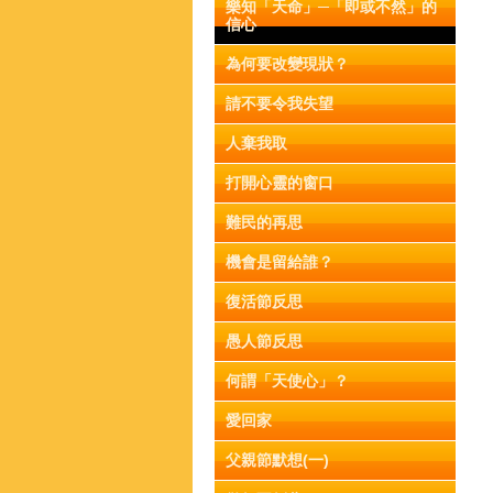
樂知「天命」─「即或不然」的
信心
為何要改變現狀？
請不要令我失望
人棄我取
打開心靈的窗口
難民的再思
機會是留給誰？
復活節反思
愚人節反思
何謂「天使心」？
愛回家
父親節默想(一)