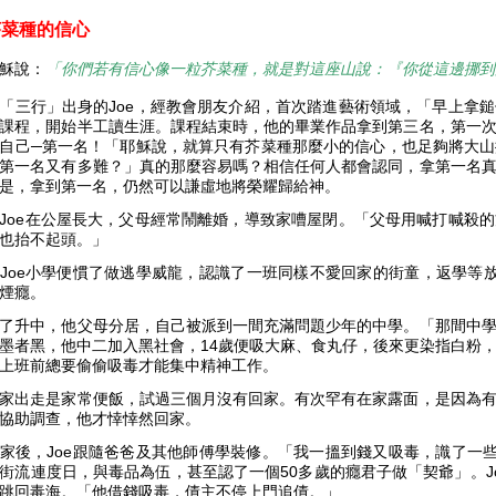
芥菜種的信心
穌說：
「你們若有信心像一粒芥菜種，就是對這座山說：『你從這邊挪到
「三行」出身的Joe，經教會朋友介紹，首次踏進藝術領域，「早上拿
課程，開始半工讀生涯。課程結束時，他的畢業作品拿到第三名，第一
自己─第一名！「耶穌說，就算只有芥菜種那麼小的信心，也足夠將大
第一名又有多難？」真的那麼容易嗎？相信任何人都會認同，拿第一名
是，拿到第一名，仍然可以謙虛地將榮耀歸給神。
Joe在公屋長大，父母經常鬧離婚，導致家嘈屋閉。「父母用喊打喊殺
也抬不起頭。」
Joe小學便慣了做逃學威龍，認識了一班同樣不愛回家的街童，返學等
煙癮。
了升中，他父母分居，自己被派到一間充滿問題少年的中學。「那間中
墨者黑，他中二加入黑社會，14歲便吸大麻、食丸仔，後來更染指白粉
上班前總要偷偷吸毒才能集中精神工作。
家出走是家常便飯，試過三個月沒有回家。有次罕有在家露面，是因為
協助調查，他才悻悻然回家。
家後，Joe跟隨爸爸及其他師傅學裝修。「我一搵到錢又吸毒，識了一些
街流連度日，與毒品為伍，甚至認了一個50多歲的癮君子做「契爺」。J
跳回毒海。「他借錢吸毒，債主不停上門追債。」