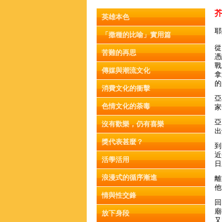
英雄本色
耶
「撒種的比喻」實用篇
從
苦難的再思
憑
戰
傳媒與潮流文化
拿
的
消費文化的衝擊
亞
色情文化的荼毒
家
亞
沒有歡樂，仍有喜樂
出
獎代表甚麼？
到
近
活學活用
日
浪漫式的循序漸進
離
他
情與性交鋒
回
廟
放下身段
又