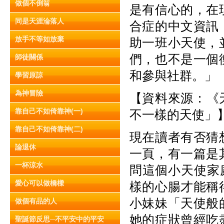
做個不倒翁
是有信心的，在
同是天涯淪落人
合症的中文資訊
放手不等如放棄
助一班小天使，
們，也不是一個
師徒關係
和參與社群。」
學習原諒
為神冒險
【資料來源：《天
靠自己不如倚靠神(一)
不一樣的天使」
靠自己不如倚靠神(二)
現在讀者有否猜
論退休
一頁，有一篇是
一杯涼水
問這個小天使家
愛心可以做橋樑
樣的心腸才能稱
小妹妹「天使般
做個有品的人
她的症狀曾經吃
聖誕節反思─不平安中的平安