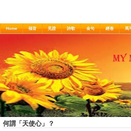
Home
福音
見證
詩歌
金句
經卷
馬
何謂「天使心」？