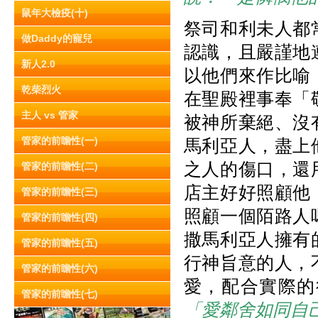
鼠年大檢疫(十)
祭司和利未人都
做Daddy的寵兒
認識，且嚴謹地
新人2.0
以他們來作比喻
乾柴烈火
在聖殿裡事奉「
主人 vs 管家
被神所棄絕、沒
管家的前瞻性(一)
馬利亞人，盡上
之人的傷口，還
管家的前瞻性(二)
店主好好照顧他
管家的前瞻性(三)
照顧一個陌路人
管家的前瞻性(四)
撒馬利亞人擁有
管家的前瞻性(五)
行神旨意的人，
管家的前瞻性(六)
愛，配合實際的
管家的前瞻性(七)
「愛鄰舍如同自