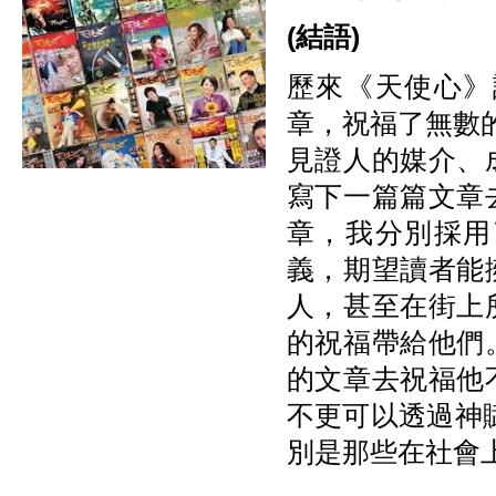
(
結語)
歷來《天使心》
章，祝福了無數
見證人的媒介、
寫下一篇篇文章
章，我分別採用
義，期望讀者能
人，甚至在街上
的祝福帶給他們
的文章去祝福他
不更可以透過神
別是那些在社會