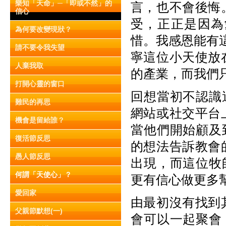
樂知「天命」─「即或不然」的
言，也不會後悔
信心
受，正正是因為
為何要改變現狀？
惜。我感恩能有
請不要令我失望
寧這位小天使放
人棄我取
的產業，而我們
打開心靈的窗口
回想當初不認識
難民的再思
網站或社交平台
機會是留給誰？
當他們開始顧及
復活節反思
的想法告訴教會
愚人節反思
出現，而這位牧
何謂「天使心」？
更有信心做更多
愛回家
由最初沒有找到
父親節默想(一)
會可以一起聚會