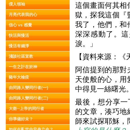
這個畫面何其相
僕人領袖
獄，探我這個『
月亮代表我的心
我了，他們，和
信心 vs 感覺
深深感動了。這
快活與慢活
淚。」
慢活有錢淨
【資料來源：《天使
淺談社區宣教
一生之計在於神
阿信提到的那對
豬年大檢疫
天使般的心，用
中得見一絲曙光
由同路人變同行者(一)
由同路人變同行者(二)
最後，想分享一下
大衛─上帝的同行者
的文章，湊巧地
你準備好未？
師來試探耶穌，
如何在亂世中安身立命？