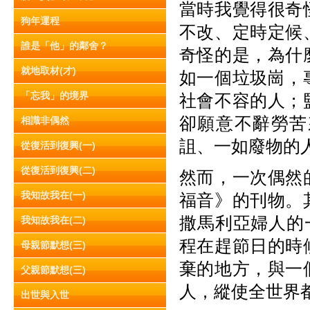
當時我覺得很奇
狗年運程
不改、定時定候
誰是「他」的鄰舍？
奇怪的是，為什
就地取材(才)
如一個垃圾崗，
「忘我」的境界
社會不容的人；
卻願意不辭勞苦
相識非偶然
詛、一如廢物的
從復活到復興(一)
從復活到復興(二)
然而，一次偶然
我知故我在(一)
福音》的刊物。
撒馬利亞婦人的一
我知故我在(二)
程在趕節日的時
母親節默想(三)
棄的地方，與一
父親節默想(三)
人，縱使全世界
出世與入世