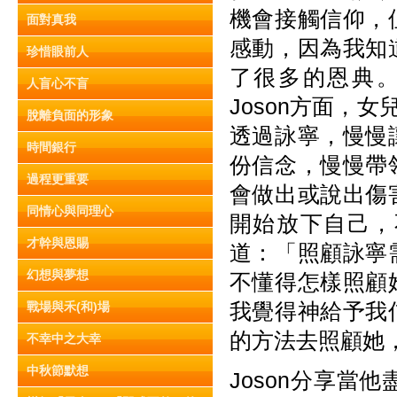
機會接觸信仰，
面對真我
感動，因為我知
珍惜眼前人
了很多的恩典
人盲心不盲
Joson方面，
脫離負面的形象
透過詠寧，慢慢
時間銀行
份信念，慢慢帶
過程更重要
會做出或說出傷
同情心與同理心
開始放下自己，
才幹與恩賜
道：「照顧詠寧
幻想與夢想
不懂得怎樣照顧
我覺得神給予我
戰場與禾(和)場
的方法去照顧她
不幸中之大幸
中秋節默想
Joson分享