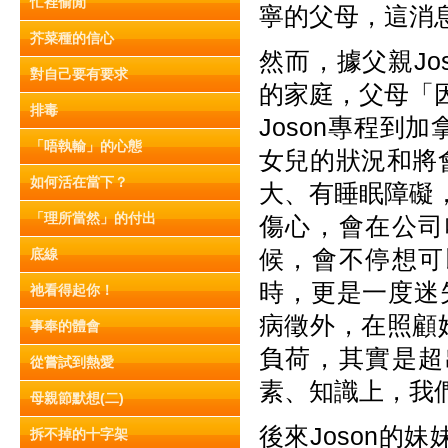
忙裡偷閒
寧的父母，這消息
芥菜種的信心
然而，據父親J
對自己要有要求
的家庭，父母「
排毒
Joson專程
「唔執輸」的心態
女兒的狀況和將
如何活在當下？
大、有睡眠障礙
「理所當然」的付出
傷心，會在公司
候，會不停想可
底線
時，更是一度迷
祂看得起你！
病徵外，在照顧
事奉的體會
負荷，其實是超
從嘗試到熱愛
素、知識上，我
母親節默想(二)
後來Joson的
拆不掉的十字架