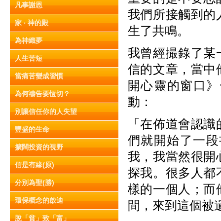
凡事謝恩
我們所接觸到的
家 ‧ 神的殿
生了共鳴。
為神織夢
我曾經撮錄了某
人生苦短
信的文章，當中
當痛苦變成習慣
開心靈的窗口》
為何禱告要恆切？
動：
別讓信任你的人失望
「在佈道會認識
豐盛的生命
們就開始了一段
擴闊投資的視野
我，我當然很開
信是有緣(原)
探我。很多人都
分別為聖(勝)
樣的一個人；而
環保概念的啟迪
間，來到這個被
脫「貧」致「富」