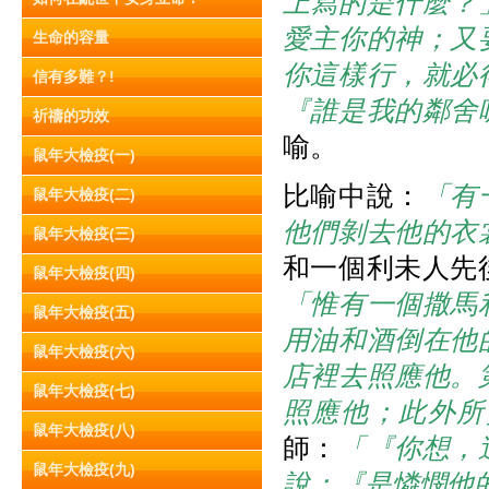
上寫的是什麼？
愛主你的神；又
生命的容量
你這樣行，就必
信有多難？!
『誰是我的鄰舍
祈禱的功效
喻。
鼠年大檢疫(一)
比喻中說：
「有
鼠年大檢疫(二)
他們剝去他的衣
鼠年大檢疫(三)
和一個利未人先
鼠年大檢疫(四)
「惟有一個撒馬
鼠年大檢疫(五)
用油和酒倒在他
鼠年大檢疫(六)
店裡去照應他。
鼠年大檢疫(七)
照應他；此外所
鼠年大檢疫(八)
師：
「『你想，
鼠年大檢疫(九)
說：『是憐憫他