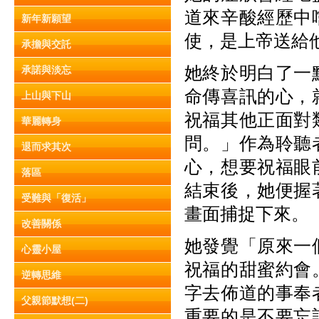
道來辛酸經歷中
新年新願望
使，是上帝送給
承擔與交託
她終於明白了一
承諾與淡忘
命傳喜訊的心，
上山與下山
祝福其他正面對
華麗轉身
問。」作為聆聽
退而求其次
心，想要祝福眼
落區
結束後，她便握
受難與「復活」
畫面捕捉下來。
改善關係
她發覺「原來一
心靈小屋
祝福的甜蜜約會
逆轉思維
字去佈道的事奉
父親節默想(二)
重要的是不要忘