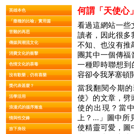
何謂「天使心
英雄本色
「撒種的比喻」實用篇
看過這網站一些
苦難的再思
讀者，因此很多
傳媒與潮流文化
不知、也沒有推
團其中一個傳福
消費文化的衝擊
一種即時聯想到
色情文化的荼毒
容卻令我茅塞頓
沒有歡樂，仍有喜樂
獎代表甚麼？
當我翻閱今期的
使》的文章，劈
活學活用
使的出現？當
浪漫式的循序漸進
上？...」圖
情與性交鋒
使精靈可愛，圖
放下身段