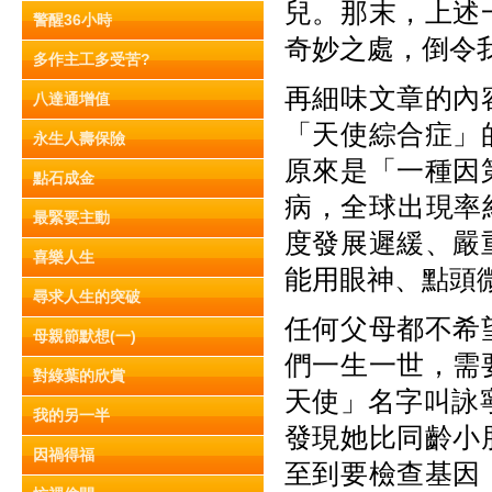
兒。那末，上述
警醒36小時
奇妙之處，倒令我
多作主工多受苦?
再細味文章的內
八達通增值
「天使綜合症」
永生人壽保險
原來是「一種因
點石成金
病，全球出現率約
最緊要主動
度發展遲緩、嚴
喜樂人生
能用眼神、點頭
尋求人生的突破
任何父母都不希
母親節默想(一)
們一生一世，需
對綠葉的欣賞
天使」名字叫詠
我的另一半
發現她比同齡小
因禍得福
至到要檢查基因