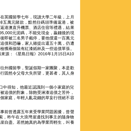
年在英國留學七年，現讀大學二年級，上月
掉五萬元賭款，黯然往碼頭準備返港，被
往返港澳直升機票、酒店住宿等禮遇，結果
5,000元泥碼，不能兌現金，贏錢後的現
港後即被三名男子截停，要他償還一百萬元
電追債和恐嚇，家人雖提出還五十萬，仍遭
並檢獲兩個裝有紅漆紙杯及一些追債單張。
：《星島日報》2016年1月15日A10
子往外國留學，聖誕假期一家團聚，本是歡
妄行固然令父母大失所望，更甚者，其人身
口中得知，他最近認識到一個小家庭的兒
為被追債的對象，除飽受淋漆追債之苦外，
整個家庭，年輕人亂花錢的草妄行徑絕不容
她事前曾透露五年來受學業問題困擾，曾聲
索，昨午在大浪灣崖邊找到事主的隨身物
跳崖自盡。若然她真的為學業而輕生，叫養