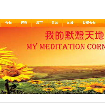
金句
經卷
馬可
路加
約翰
默想金句