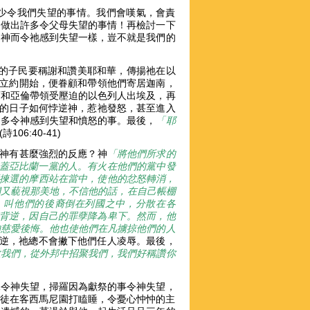
少令我們失望的事情。我們會嘆氣，會責
，做出許多令父母失望的事情！再檢討一下
逆神而令祂感到失望一樣，豈不就是我們的
神的子民要稱謝和讚美耶和華，傳揚祂在以
罕立約開始，便眷顧和帶領他們寄居迦南，
西和亞倫帶領受壓迫的以色列人出埃及，再
野的日子如何悖逆神，惹祂發怒，甚至進入
多多令神感到失望和憤怒的事。最後，
「耶
(詩106:40-41)
，神有甚麼強烈的反應？神
「將他們所求的
蓋亞比蘭一黨的人。有火在他們的黨中發
揀選的摩西站在當中，使他的忿怒轉消，
們又藐視那美地，不信他的話，在自己帳棚
，叫他們的後裔倒在列國之中，分散在各
背逆，因自己的罪孽降為卑下。然而，他
的慈愛後悔。他也使他們在凡擄掠他們的人
多悖逆，祂總不會撇下他們任人凌辱。最後，
救我們，從外邦中招聚我們，我們好稱讚你
水令神失望，掃羅因為獻祭的事令神失望，
門徒在客西馬尼園打瞌睡，令憂心忡忡的主