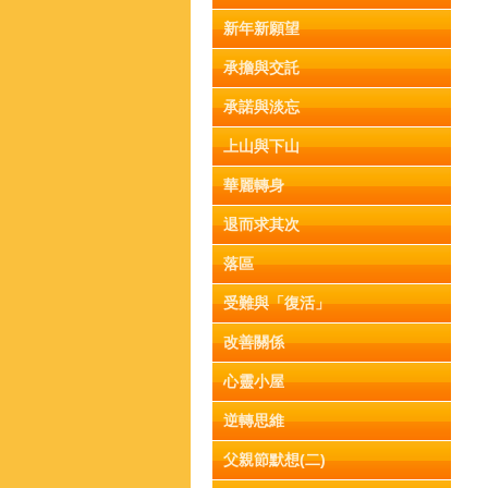
新年新願望
承擔與交託
承諾與淡忘
上山與下山
華麗轉身
退而求其次
落區
受難與「復活」
改善關係
心靈小屋
逆轉思維
父親節默想(二)