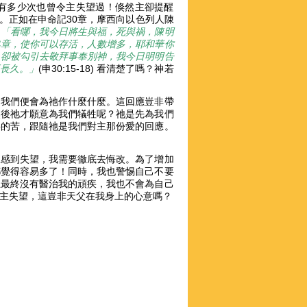
有多少次也曾令主失望過！倏然主卻提醒
。正如在申命記30章，摩西向以色列人陳
：
「看哪，我今日將生與福，死與禍，陳明
典章，使你可以存活，人數增多，耶和華你
，卻被勾引去敬拜事奉別神，我今日明明告
不長久。」
(申30:15-18) 看清楚了嗎？神若
，我們便會為祂作什麼什麼。這回應豈非帶
然後祂才願意為我們犠牲呢？祂是先為我們
要的苦，跟隨祂是我們對主那份愛的回應。
主感到失望，我需要徹底去悔改。為了增加
都覺得容易多了！同時，我也警惕自己不要
主最終沒有醫治我的頑疾，我也不會為自己
主失望，這豈非天父在我身上的心意嗎？