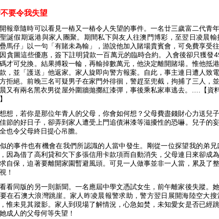
請不要令我失
望
開報章隨時可以看見一樁又一樁令人失望的事件。一名廿三歲富二代青
聖誕假期返港與家人團聚。期間私下與友人往澳門博彩，至翌日凌晨輸
疊馬仔」以一句「有賭未為輸」，游說他加入賭場貴賓會，可免費享受
因貪圖這些優惠，簽下註明貸款一百萬元的臨時合約。入會後卻只獲發49
碼才可兌換。結果搏殺一輪，再輸掉數萬元，他決定離開賭場。惟他抵
款，並「護送」他返家。家人旋即向警方報案。自此，事主連日遭人致
方拒絕。前晚三名可疑男子在家門外徘徊，警趕至兜截，拘捕了三人，
晨又有兩名黑衣男從屋外圍牆拋擲紅漆彈，事後乘私家車逃去。….【資料來源
頁】
想想，若你是那位年青人的父母，你會如何想？父母費盡錢財心力送兒
佳節的好日子，卻弄到家人遭受上門追債淋漆等滋擾性的恐嚇。兒子的
全也令父母終日提心吊膽。
似的事件也有機會在我們所認識的人當中發生。剛從一位探望我的弟兄
，因為借了高利貸和欠下多張信用卡款項而自動消失，父母連日來卻成
求自保，迫著要離開家園暫避風頭。可見一人做事並非一人當，累及了
忽視！
看看同版的另一則新聞。一名應屆中學文憑試女生，前午離家後失蹤。
要在石澳大浪灣跳崖。家人昨凌晨報警求助，警方翌日展開海陸空大搜
，惟未見其蹤影。家人到現場了解情況，心急如焚，未知愛女是否已經
她成人的父母何等失望！