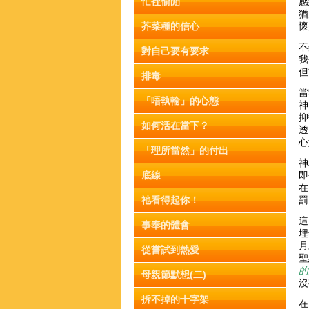
忙裡偷閒
感
猶
芥菜種的信心
懷
不
對自己要有要求
我
但
排毒
當
「唔執輸」的心態
神
抑
如何活在當下？
透
心
「理所當然」的付出
神
底線
即
在
祂看得起你！
罰
這
事奉的體會
埋
月
從嘗試到熱愛
聖
的
母親節默想(二)
沒
拆不掉的十字架
在