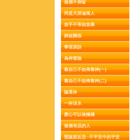
做個不倒翁
同是天涯淪落人
放手不等如放棄
師徒關係
學習原諒
為神冒險
靠自己不如倚靠神(一)
靠自己不如倚靠神(二)
論退休
一杯涼水
愛心可以做橋樑
做個有品的人
聖誕節反思─不平安中的平安