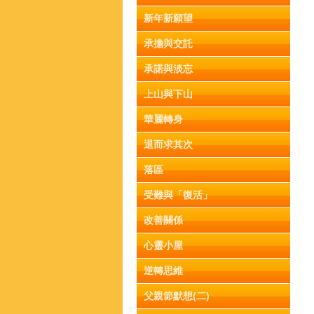
新年新願望
承擔與交託
承諾與淡忘
上山與下山
華麗轉身
退而求其次
落區
受難與「復活」
改善關係
心靈小屋
逆轉思維
父親節默想(二)