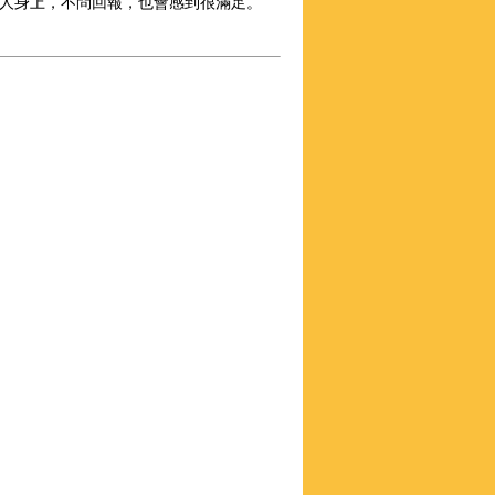
人身上，不問回報，也會感到很滿足。