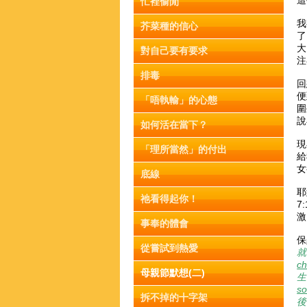
這
忙裡偷閒
我
芥菜種的信心
了
大
對自己要有要求
注
排毒
回
便
「唔執輸」的心態
圍
說
如何活在當下？
現
「理所當然」的付出
給
女
底線
耶
祂看得起你！
7
激
事奉的體會
保
從嘗試到熱愛
就
ch
母親節默想(二)
生
s
拆不掉的十字架
後