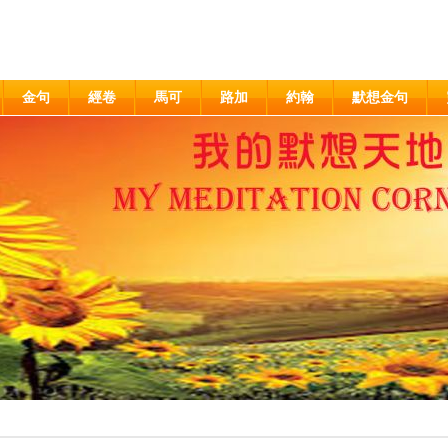
金句
經卷
馬可
路加
約翰
默想金句