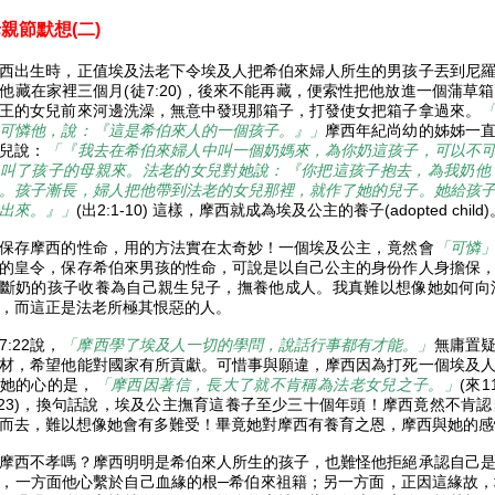
親節默想(二)
西出生時，正值埃及法老下令埃及人把希伯來婦人所生的男孩子丟到尼
他藏在家裡三個月(徒7:20)，後來不能再藏，便索性把他放進一個蒲
王的女兒前來河邊洗澡，無意中發現那箱子，打發使女把箱子拿過來。
可憐他，說：『這是希伯來人的一個孩子。』」
摩西年紀尚幼的姊姊一
兒說：
「『我去在希伯來婦人中叫一個奶媽來，為你奶這孩子，可以不
叫了孩子的母親來。法老的女兒對她說：『你把這孩子抱去，為我奶他
。孩子漸長，婦人把他帶到法老的女兒那裡，就作了她的兒子。她給孩
出來。』」
(出2:1-10) 這樣，摩西就成為埃及公主的養子(adopted child)
保存摩西的性命，用的方法實在太奇妙！一個埃及公主，竟然會
「可憐
的皇令，保存希伯來男孩的性命，可說是以自己公主的身份作人身擔保
斷奶的孩子收養為自己親生兒子，撫養他成人。我真難以想像她如何向
，而這正是法老所極其恨惡的人。
7:22說，
「摩西學了埃及人一切的學問，說話行事都有才能。」
無庸置
材，希望他能對國家有所貢獻。可惜事與願違，摩西因為打死一個埃及
她的心的是，
「摩西因著信，長大了就不肯稱為法老女兒之子。」
(來
:23)，換句話說，埃及公主撫育這養子至少三十個年頭！摩西竟然不肯
而去，難以想像她會有多難受！畢竟她對摩西有養育之恩，摩西與她的感
摩西不孝嗎？摩西明明是希伯來人所生的孩子，也難怪他拒絕承認自己
，一方面他心繫於自己血緣的根─希伯來祖籍；另一方面，正因這緣故