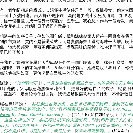
孤苦伶仃的孩子，便收養了他，視為己出。正所謂「惻隱之心，人皆有之
有一個年紀相若的親戚，夫婦倆生活條件只是一般，餐搵餐食。他太太
一個小女孩回港。兩人拚命去賺錢，為的是要讓小女兒食得飽，穿得暖
，從一個稚童長成一個身材窈窕的中五學生。我心想：作為一個母親，
在女兒身上，才感到日子過得有意義！
想過去的某些日子，例如吃團年飯，我和妹妹幾家人難得一同聚集在我
到街市買餸，買的不是普通菜式，而是貴價海鮮！還有海味一大堆。晚
坐一張大餐桌旁，等著家傭端出來一碟碟美味的菜餚，吃得津津有味，
早已吃了飯！
在我們兄妹都會在星期天帶母親在外面一同吃晚飯，桌上端來什麼菜，
我們吃，剩下的才留給自己，甚至不夠分的話，她總是說「我夠了，你
都視他如珠如寶，更何況是自己親生的兒女呢！
穌說：
「你們雖然不好，尚且知道拿好東西給兒女，何況你們在天上的
:11) 是的，父母願意毫無保留地付出，把最好的給自己的孩子，縱使
，甚至不一定會給你什麼回報，我們還是很樂意為他們付出，不會計較任
羅在弗1章說：
「神從創立世界以前，在基督裡揀選了我們，使我們在他
按著自己意旨所喜悅的，預定我們藉著耶穌基督得兒子的名分(‘having predes
ildren
by Jesus Christ to himself’)。」
(弗1:4-5) 又在加4章說：
「及至
，且生在律法以下，要把律法以下的人贖出來，叫我們得著兒子的名分(‘that we
ons
’)。 你們既為兒子，神就差他兒子的靈進入你們（原文是我們）的
，你不是奴僕，乃是兒子了；既是兒子，就靠著神為後嗣。」
(加4:4-7)