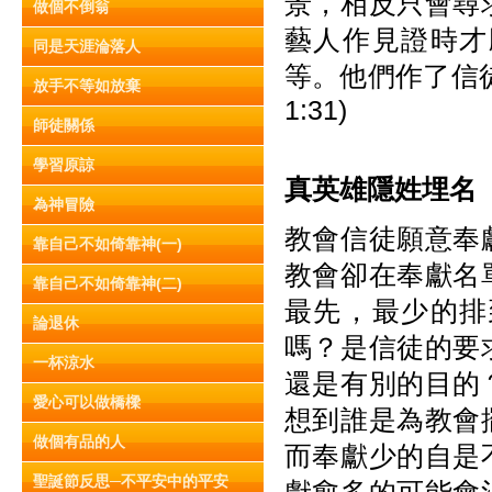
景，相反只會尋
做個不倒翁
藝人作見證時才
同是天涯淪落人
等。他們作了信
放手不等如放棄
1:31)
師徒關係
學習原諒
真英雄隱姓埋名
為神冒險
教會信徒願意奉
靠自己不如倚靠神(一)
教會卻在奉獻名
靠自己不如倚靠神(二)
最先，最少的排
論退休
嗎？是信徒的要
一杯涼水
還是有別的目的
愛心可以做橋樑
想到誰是為教會
做個有品的人
而奉獻少的自是
聖誕節反思─不平安中的平安