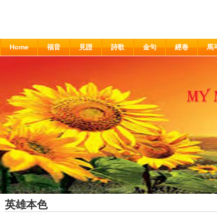
Home
福音
見證
詩歌
金句
經卷
馬
英雄本色