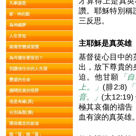
才算得上是真英
凡事謝恩
讚。耶穌特別稱
家 ‧ 神的殿
三反思。
為神織夢
人生苦短
主耶穌是真英雄
當痛苦變成習慣
基督徒心目中的
為何禱告要恆切？
出，放下尊貴的
別讓信任你的人失望
迫。他甘願
「自
豐盛的生命
上。」
(腓2:8)
「
擴闊投資的視野
音。」
(太12:
信是有緣(原)
極其哀傷的禱告
分別為聖(勝)
血有淚的真英雄
環保概念的啟迪
脫「貧」致「富」