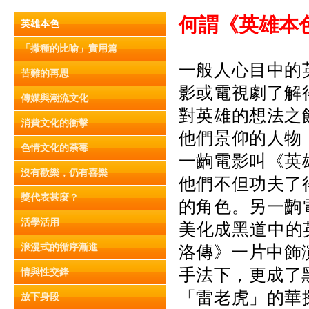
何謂《英雄本
英雄本色
「撒種的比喻」實用篇
一般人心目中的
苦難的再思
影或電視劇了解
傳媒與潮流文化
對英雄的想法之
消費文化的衝擊
他們景仰的人物
色情文化的荼毒
一齣電影叫《英
沒有歡樂，仍有喜樂
他們不但功夫了
獎代表甚麼？
的角色。另一齣
活學活用
美化成黑道中的
浪漫式的循序漸進
洛傳》一片中飾
手法下，更成了
情與性交鋒
「雷老虎」的華
放下身段