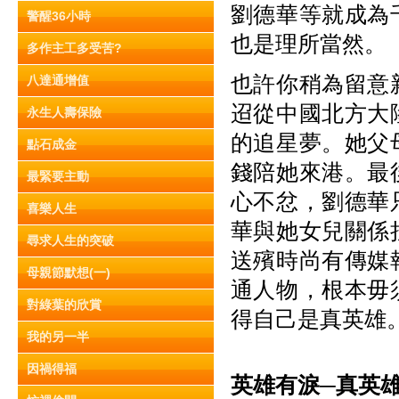
劉德華等就成為
警醒36小時
也是理所當然。
多作主工多受苦?
也許你稍為留意
八達通增值
迢從中國北方大
永生人壽保險
的追星夢。她父
點石成金
錢陪她來港。最
最緊要主動
心不忿，劉德華
喜樂人生
華與她女兒關係
尋求人生的突破
送殯時尚有傳媒
母親節默想(一)
通人物，根本毋
對綠葉的欣賞
得自己是真英雄
我的另一半
因禍得福
英雄有淚─
真英