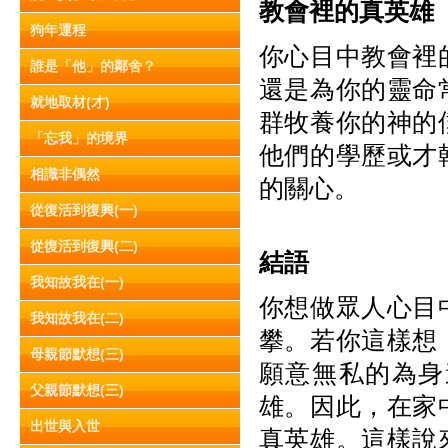
教會裡的真英雄
狗年運程
你心目中教會裡
誰是「他」的鄰舍？
還是為你的靈命
就地取材(才)
群牧養你的神的
「忘我」的境界
他們的學歷或才
相識非偶然
的關心。
從復活到復興(一)
從復活到復興(二)
結語
我知故我在(一)
你想做眾人心目
我知故我在(二)
攀。若你這樣想
母親節默想(三)
願意無私的為身
父親節默想(三)
雄。因此，在家
出世與入世
真英雄。這樣說