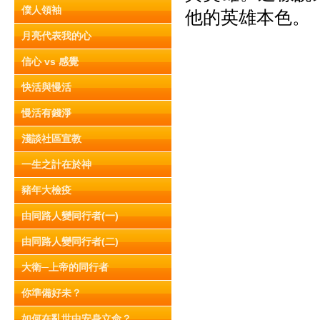
僕人領袖
他的英雄本色。
月亮代表我的心
信心 vs 感覺
快活與慢活
慢活有錢淨
淺談社區宣教
一生之計在於神
豬年大檢疫
由同路人變同行者(一)
由同路人變同行者(二)
大衛─上帝的同行者
你準備好未？
如何在亂世中安身立命？