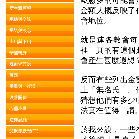
獻愈多的可能會
新年新願望
金額大概反映了
會地位。
承擔與交託
承諾與淡忘
就是連各教會每
上山與下山
裡，真的有這個
華麗轉身
會產生甚麼遐想
退而求其次
落區
反而有些列出金
受難與「復活」
上「無名氏」。
改善關係
猜想他們有多少
法實在值得一讚
心靈小屋
逆轉思維
於我來說，一些
父親節默想(二)