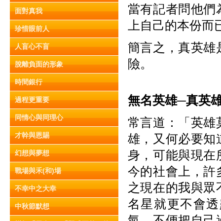
當有記者問他們
面對真我
上自己的本份而
珍惜眼前人
簡言之，真英雄
人盲心不盲
險。
脫離負面的形象
時間銀行
無名英雄─
真英
過程更重要
同情心與同理心
常言道：「英雄
才幹與恩賜
雄，又何必要知
身，可能與現在
幻想與夢想
今的社會上，許
戰場與禾(和)場
之現在的我與眾
不幸中之大幸
名星就更不會透
中秋節默想
氣，不便把自己