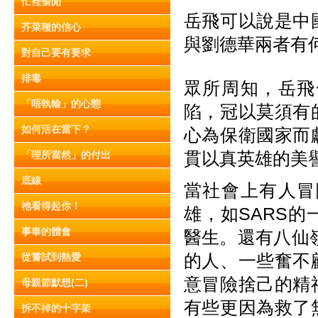
忙裡偷閒
岳飛可以說是中
芥菜種的信心
與劉德華兩者有
對自己要有要求
排毒
眾所周知，岳飛
「唔執輸」的心態
陷，冠以莫須有
如何活在當下？
心為保衛國家而
貫以真英雄的美
「理所當然」的付出
底線
當社會上有人冒
祂看得起你！
雄，如SARS
事奉的體會
醫生。還有八仙
的人、一些奮不
從嘗試到熱愛
意冒險捨己的精
母親節默想(二)
有些更因為救了
拆不掉的十字架