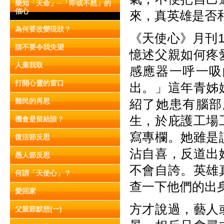
樂知「天命」─「即或不然」的
信心
來，真英雄是否
為何要改變現狀？
《天使心》月刊1
請不要令我失望
憶述父親如何疼
人棄我取
感應器一呼一吸
打開心靈的窗口
出。」這年青姊
難民的再思
紹了她患有腦部
生，於庇護工場
機會是留給誰？
寫專欄。她雖是
復活節反思
沾自喜，反道出
愚人節反思
不會自誇。英雄
何謂「天使心」？
查一下他們的出
愛回家
方才說過，藝人
父親節默想(一)