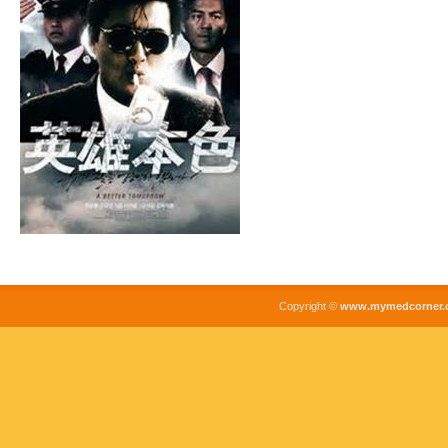
Copyright ©
www.mymedcorner