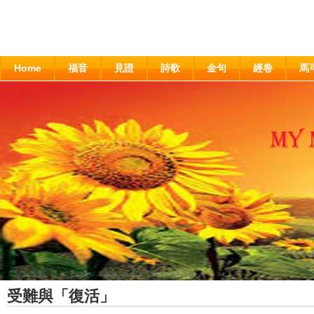
Home
福音
見證
詩歌
金句
經卷
馬
受難與「復活」