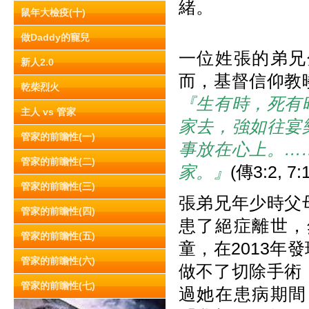
緒。
鼠年大檢疫(十)
做Daddy的寵兒
一位姓張的弟兄
新人2.0
而，基督信仰教
乾柴烈火
『生有時，死有
主人 vs 管家
家去，強如往宴
管家的前瞻性(一)
事放在心上。…
管家的前瞻性(二)
家。』
(傳3:2,
管家的前瞻性(三)
張弟兄年少時父
管家的前瞻性(四)
患了絕症離世，
管家的前瞻性(五)
童，在2013
管家的前瞻性(六)
做不了切除手術
管家的前瞻性(七)
過她在患病期間