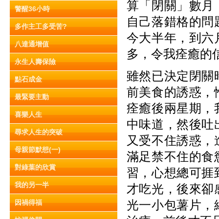
算「閉關」數月
警醒36小時
自己落錯格的問
多作主工多受苦?
今大半年，到六
八達通增值
多，令我痊癒的
永生人壽保險
雖然已決定閉關
點石成金
前美食的誘惑，
最緊要主動
痊癒後兩星期，
喜樂人生
中味道，然後吐
尋求人生的突破
又受不住誘惑，
母親節默想(一)
滿足禁不住的食
對綠葉的欣賞
習，心想總可捱
我的另一半
才吃光，後來卻
光一小包薯片，
因禍得福