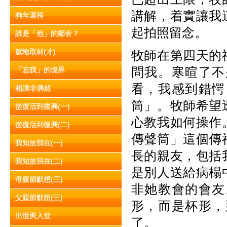
講解，着實讓我
狗年運程
起拍照留念。
誰是「他」的鄰舍？
就地取材(才)
牧師在第四天的
問我。寒暄了不
「忘我」的境界
看，我感到錯愕
相識非偶然
筒」。牧師希望
從復活到復興(一)
心教我如何操作
從復活到復興(二)
傳聲筒」這個傳
我知故我在(一)
長的親友，包括
我知故我在(二)
是別人送給病榻
母親節默想(三)
非她教會的會友
父親節默想(三)
形，而是杯形，
出世與入世
了。