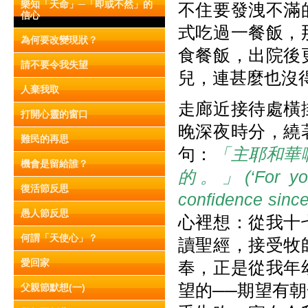
樂知「天命」─「即或不然」的
不住要發洩不滿
信心
式吃過一餐飯，
為何要改變現狀？
食餐飯，出院後
請不要令我失望
兒，連甚麼也沒
人棄我取
走廊近接待處橫
打開心靈的窗口
晚深夜時分，繞
難民的再思
句：
「主耶和華
機會是留給誰？
的。」(‘For you 
復活節反思
confidence since
愚人節反思
心裡想：從我十
何謂「天使心」？
讀聖經，接受牧
愛回家
奉，正是從我年
望的──期望有
父親節默想(一)