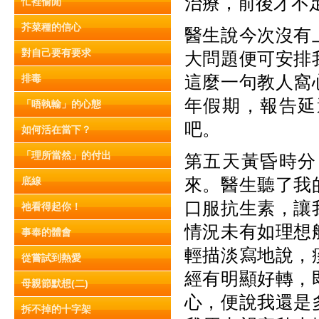
治療，前後才不
忙裡偷閒
芥菜種的信心
醫生說今次沒有
對自己要有要求
大問題便可安排
這麼一句教人窩
排毒
年假期，報告延
「唔執輸」的心態
吧。
如何活在當下？
「理所當然」的付出
第五天黃昏時分
來。醫生聽了我
底線
口服抗生素，讓
祂看得起你！
情況未有如理想
事奉的體會
輕描淡寫地說，
從嘗試到熱愛
經有明顯好轉，
母親節默想(二)
心，便說我還是
拆不掉的十字架