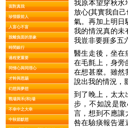
我原本望穿秋水
面對真我
放心(其實我自
珍惜眼前人
氣。再加上明日
人盲心不盲
我的情況真的未
脫離負面的形象
我豈非要捱多五
時間銀行
醫生走後，坐在
過程更重要
在毛氈上，身旁
同情心與同理心
在想甚麼。雖然
才幹與恩賜
說出我的情況，
幻想與夢想
到了晚上，太太
戰場與禾(和)場
步，不如說是散
不幸中之大幸
言，想到不應讓
中秋節默想
咎在驗痰報告遲