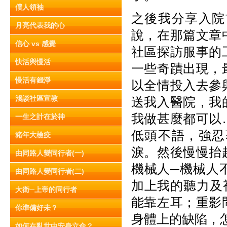
僕人領袖
之後我分享入院
月亮代表我的心
說，在那篇文章
信心 vs 感覺
社區探訪服事的
快活與慢活
一些奇蹟出現，
慢活有錢淨
以全情投入去參
淺談社區宣教
送我入醫院，我
我做甚麼都可以
一生之計在於神
低頭不語，強忍
豬年大檢疫
淚。然後慢慢抬
由同路人變同行者(一)
機械人─機械人
由同路人變同行者(二)
加上我的聽力及
大衛─上帝的同行者
能靠左耳；重影
你準備好未？
身體上的缺陷，
如何在亂世中安身立命？