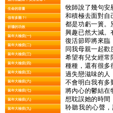
牧師說了幾句安
生命的容量
和積極去面對自
信有多難？!
都是功虧一簣。
祈禱的功效
興趣已然大減。
鼠年大檢疫(一)
復活節即將來臨
鼠年大檢疫(二)
同我母親一起歡
鼠年大檢疫(三)
希望有兒女經常
鼠年大檢疫(四)
種種，還有很多
鼠年大檢疫(五)
過失戀滋味的人
不會明白我有多
鼠年大檢疫(六)
將內心的鬱結在
鼠年大檢疫(七)
想耽誤她的時間
鼠年大檢疫(八)
聆聽我的心聲，
鼠年大檢疫(九)