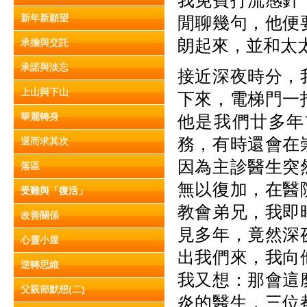
我免費打流感針
新年新願望
閒聊幾句，他便
朗起來，並和太
承擔與交託
承諾與淡忘
接近深夜時分，
上山與下山
下來，電梯門一
華麗轉身
他是我們廿多年
務，有時還會在
退而求其次
因為主診醫生突
落區
無以復加，在醫
受難與「復活」
教會弟兄，我即
改善關係
見多年，竟然深
心靈小屋
出我們來，我向
逆轉思維
我又想：那會這
父親節默想(二)
炎的醫生，三位