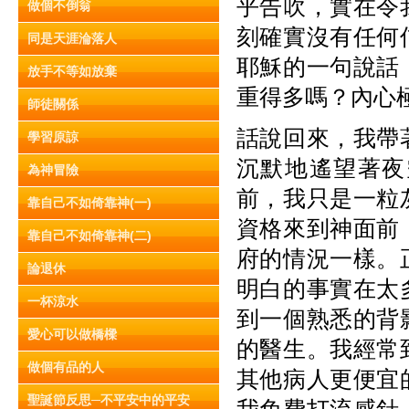
乎告吹，實在令
做個不倒翁
刻確實沒有任何
同是天涯淪落人
耶穌的一句說話
放手不等如放棄
重得多嗎？內心
師徒關係
話說回來，我帶
學習原諒
沉默地遙望著夜
為神冒險
前，我只是一粒
靠自己不如倚靠神(一)
資格來到神面前
靠自己不如倚靠神(二)
府的情況一樣。
論退休
明白的事實在太
一杯涼水
到一個熟悉的背
愛心可以做橋樑
的醫生。我經常
做個有品的人
其他病人更便宜
聖誕節反思─不平安中的平安