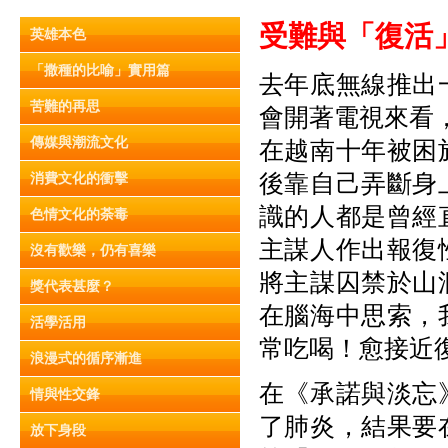
受難與「復活
英雄本色
「撒種的比喻」實用篇
去年底無線推出
苦難的再思
會開著電視來看
傳媒與潮流文化
在越南十年被困
後靠自己弄斷身
消費文化的衝擊
識的人都是曾經
色情文化的荼毒
主謀人作出報復
沒有歡樂，仍有喜樂
將主謀囚禁於山
獎代表甚麼？
在腦海中思索，
活學活用
常吃喝！愈接近
浪漫式的循序漸進
在《承諾與淡忘
情與性交鋒
了肺炎，結果要
放下身段