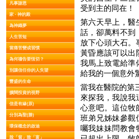
凡事謝恩
受到主的同在！
家 ‧ 神的殿
第六天早上，醫
為神織夢
話，卻萬料不到
人生苦短
放下心頭大石。
當痛苦變成習慣
黃昏應該可以出
為何禱告要恆切？
我馬上致電給準
別讓信任你的人失望
給我的一個意外
豐盛的生命
當我在醫院的第三
擴闊投資的視野
來探我，我說我
信是有緣(原)
心意吧。這位牧
分別為聖(勝)
班弟兄姊妹參觀
環保概念的啟迪
囑我妹妹問教會
已超出上限，牧
脫「貧」致「富」