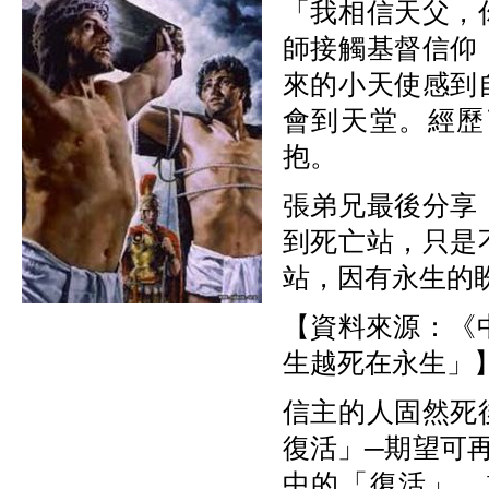
「我相信天父，
師接觸基督信仰
來的小天使感到
會到天堂。經歷
抱。
張弟兄最後分享
到死亡站，只是
站，因有永生的
【資料來源：《中
生越死在永生」
信主的人固然死
復活」─期望可
中的「復活」，就是