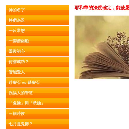
耶和華的法度確定，能使愚人
神的名字
轉虧為盈
一反常態
一腳踏兩船
回復初心
何謂成功？
智能愛人
絆腳石 vs 踏腳石
祝福人的管道
「負擔」與「承擔」
三個時候
七月是鬼節？