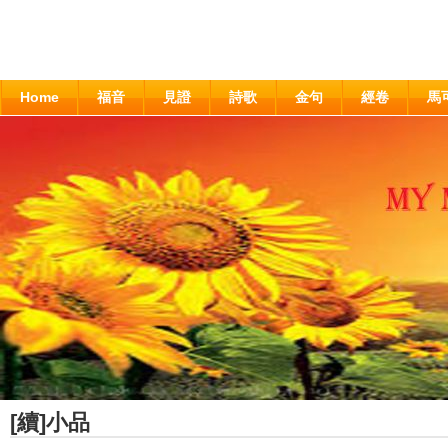
Home
福音
見證
詩歌
金句
經卷
馬
[續]小品