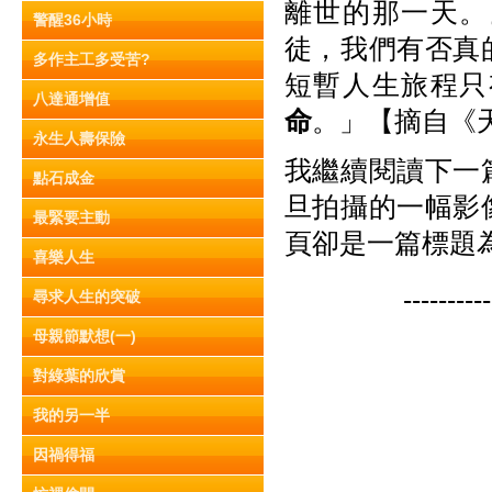
離世的那一天。
警醒36小時
徒，我們有否真
多作主工多受苦?
短暫人生旅程只
八達通增值
命
。」【摘自《天
永生人壽保險
我繼續閱讀下一
點石成金
旦拍攝的一幅影
最緊要主動
頁卻是一篇標題
喜樂人生
---------
尋求人生的突破
母親節默想(一)
對綠葉的欣賞
我的另一半
因禍得福