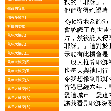
找的「耶穌」。
生命的容量
他們顯得絕望時
信有多難？!
Kyle特地為
祈禱的功效
會認識了創世電
鼠年大檢疫(一)
片，然後託人傳
鼠年大檢疫(二)
耶穌。』這對於
示能有此機會是
鼠年大檢疫(三)
一般人推算耶穌
鼠年大檢疫(四)
也每天與祂同行
鼠年大檢疫(五)
令我想像到耶穌
鼠年大檢疫(六)
香港已經六年，
鼠年大檢疫(七)
愛這城市、愛這
鼠年大檢疫(八)
讓我看見耶穌深
鼠年大檢疫(九)