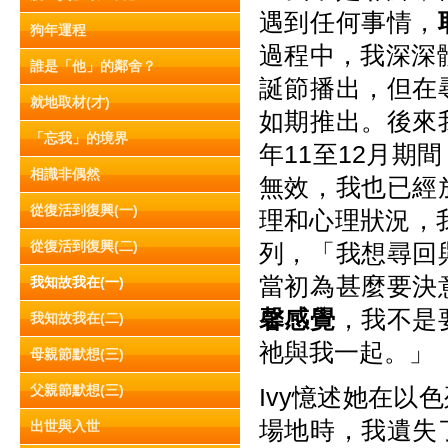
遇到任何事情，
狗年運程
過程中，我深深
誰是「他」的鄰舍？
誕節播出，但在
就地取材(才)
如期推出。後來
「忘我」的境界
年11至12月
相識非偶然
無效，我也已經
從復活到復興(一)
理和心理狀況，
從復活到復興(二)
列，「我想尋回
當初為甚麼要決
我知故我在(一)
馨感覺
，我不是
我知故我在(二)
祂與我一起。」
母親節默想(三)
父親節默想(三)
Ivy憶述她在
場地時，我遺失
出世與入世