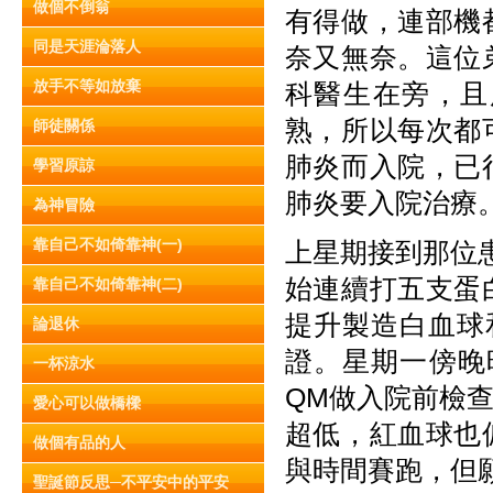
做個不倒翁
有得做，連部機
同是天涯淪落人
奈又無奈。這位
放手不等如放棄
科醫生在旁，且
熟，所以每次都
師徒關係
肺炎而入院，已
學習原諒
肺炎要入院治療
為神冒險
靠自己不如倚靠神(一)
上星期接到那位患
始連續打五支蛋
靠自己不如倚靠神(二)
提升製造白血球
論退休
證。星期一傍晚時
一杯涼水
QM做入院前檢
愛心可以做橋樑
超低，紅血球也
做個有品的人
與時間賽跑，但
聖誕節反思─不平安中的平安