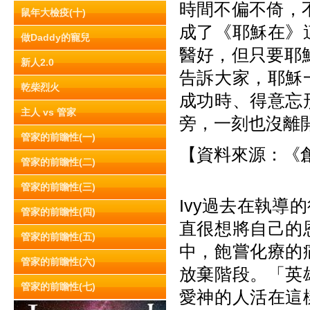
時間不偏不倚，
鼠年大檢疫(十)
成了《耶穌在》
做Daddy的寵兒
醫好，但只要耶
新人2.0
告訴大家，耶穌
乾柴烈火
成功時、得意忘
主人 vs 管家
旁，一刻也沒離
管家的前瞻性(一)
【資料來源：《創世
管家的前瞻性(二)
管家的前瞻性(三)
Ivy過去在執
管家的前瞻性(四)
直很想將自己的
管家的前瞻性(五)
中，飽嘗化療的
管家的前瞻性(六)
放棄階段。「英
管家的前瞻性(七)
愛神的人活在這