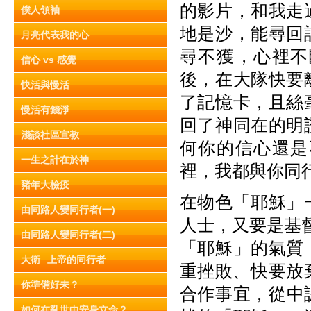
的影片，和我走
僕人領袖
地是沙，能尋回
月亮代表我的心
尋不獲，心裡不
信心 vs 感覺
後，在大隊快要
快活與慢活
了記憶卡，且絲
慢活有錢淨
回了神同在的明
淺談社區宣教
何你的信心還是
一生之計在於神
裡，我都與你同
豬年大檢疫
在物色「耶穌」
由同路人變同行者(一)
人士，又要是基
由同路人變同行者(二)
「耶穌」的氣質
大衛─上帝的同行者
重挫敗、快要放棄
你準備好未？
合作事宜，從中認
如何在亂世中安身立命？