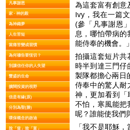
凡事謝恩
為這套富有創意
Ivy，我在一篇
家 ‧ 神的殿
(參「凡事謝恩」
為神織夢
息，哪怕帶病的
人生苦短
能侍奉的機會。
當痛苦變成習慣
拍攝這套短片共
為何禱告要恆切？
時半到達三門仔
別讓信任你的人失望
製隊都擔心兩日
豐盛的生命
侍奉中的驚人耐
擴闊投資的視野
神，更加看到「
信是有緣(原)
不怕，寒風能把
分別為聖(勝)
呢？誰能使我們
環保概念的啟迪
「我不是耶穌，
脫「貧」致「富」