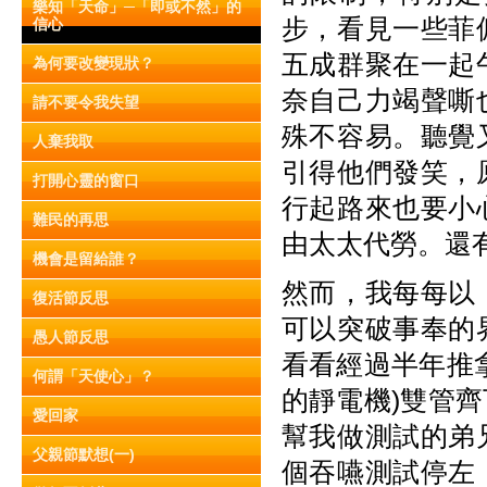
樂知「天命」─「即或不然」的
步，看見一些菲
信心
五成群聚在一起
為何要改變現狀？
奈自己力竭聲嘶
請不要令我失望
殊不容易。聽覺
人棄我取
引得他們發笑，
打開心靈的窗口
行起路來也要小
難民的再思
由太太代勞。還
機會是留給誰？
然而，我每每以
復活節反思
可以突破事奉的
愚人節反思
看看經過半年推
何謂「天使心」？
的靜電機)雙管
愛回家
幫我做測試的弟
父親節默想(一)
個吞嚥測試停左