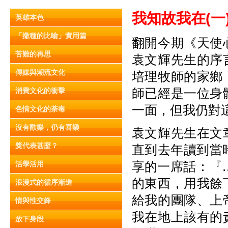
我知故我在(一
英雄本色
「撒種的比喻」實用篇
翻開今期《天使
苦難的再思
袁文輝先生的序
傳媒與潮流文化
培理牧師的家鄉
師已經是一位身
消費文化的衝擊
一面，但我仍對
色情文化的荼毒
沒有歡樂，仍有喜樂
袁文輝先生在文
獎代表甚麼？
直到去年讀到當
享的一席話：『
活學活用
的東西，用我餘
浪漫式的循序漸進
給我的團隊、上
情與性交鋒
我在地上該有的
放下身段