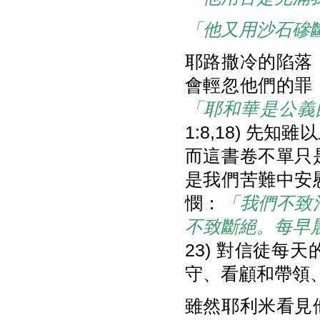
「他又用沙石磣
耶路撒冷的陷落
會輕忽他們的罪
「耶和華是公義
1:8,18) 
而這書卷不單只
是我們苦難中安
憫：
「我們不致
不致斷絕。每早
23) 對信徒
守、看顧和帶領
雖然耶利米看見