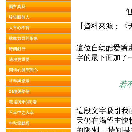
面對真我
珍惜眼前人
【資料來源：《天
人盲心不盲
脫離負面的形象
這位自幼酷愛繪
時間銀行
字的最下面加了
過程更重要
同情心與同理心
才幹與恩賜
若
幻想與夢想
戰場與禾(和)場
這段文字吸引我
不幸中之大幸
天仍在渴望主快
中秋節默想
的限制，特別是