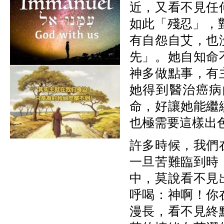
近，
又看不見任
如此「殘忍」，
有自怨自艾，也
先」。她自知命
神多做點事，有
她得到醫治癌病
命，好讓她能繼
也極需要這樣出
許多時候，我們
一旦苦難臨到時
中，莫說看不見
呼喝：神啊！你
漫長，看不見終