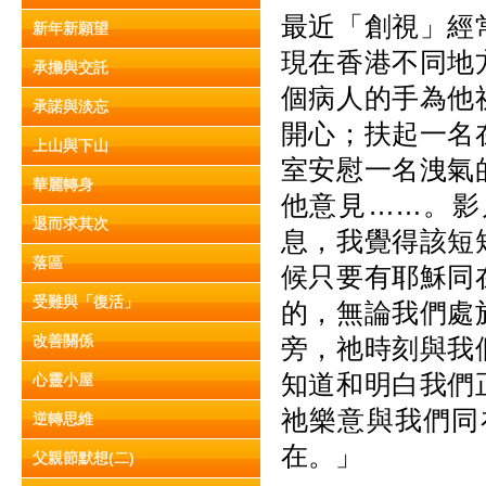
最近「創視」經
新年新願望
現在香港不同地
承擔與交託
個病人的手為他
承諾與淡忘
開心；扶起一名
上山與下山
室安慰一名洩氣
華麗轉身
他意見……。影
退而求其次
息，我覺得該短
落區
候只要有耶穌同
受難與「復活」
的，無論我們處
改善關係
旁，祂時刻與我
知道和明白我們
心靈小屋
祂樂意與我們同
逆轉思維
在。」
父親節默想(二)