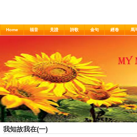
Home
福音
見證
詩歌
金句
經卷
馬
我知故我在(一)