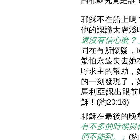
的耶穌究竟是誰
耶穌不在船上嗎
他的認識太膚淺
還沒有信心麼？
同在有所懷疑，
驚怕永遠失去她
呼求主的幫助，
的一刻發現了，
馬利亞認出眼前
穌！(約20:16)
耶穌在最後的晚
有不多的時候與
們不能到。」
(約