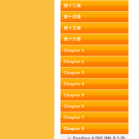
第十三章
第十四章
第十五章
第十六章
Chapter 1
Chapter 2
Chapter 3
Chapter 4
Chapter 5
Chapter 6
Chapter 7
Chapter 8
Feeding 4,000 (Mk 8:1-9)