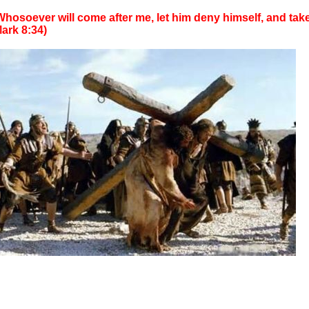
Whosoever will come after me, let him deny himself, and tak
Mark 8:34)