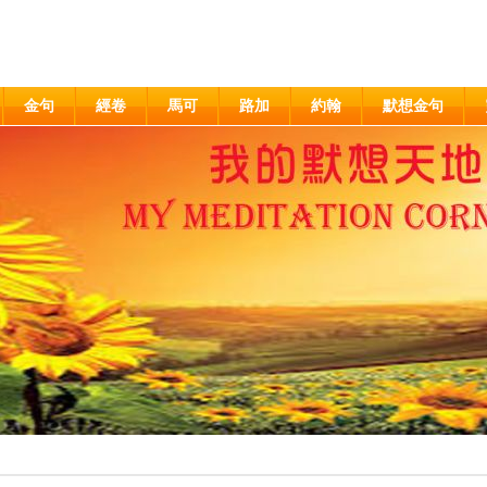
金句
經卷
馬可
路加
約翰
默想金句