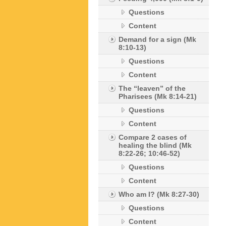
Questions
Content
Demand for a sign (Mk
8:10-13)
Questions
Content
The “leaven” of the
Pharisees (Mk 8:14-21)
Questions
Content
Compare 2 cases of
healing the blind (Mk
8:22-26; 10:46-52)
Questions
Content
Who am I? (Mk 8:27-30)
Questions
Content