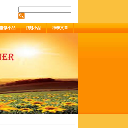
靈修小品
[續]小品
神學文章