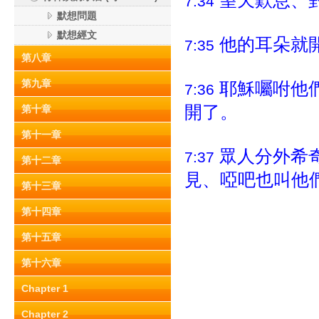
望天歎息、
7:34
默想問題
默想經文
他的耳朵就
7:35
第八章
第九章
耶穌囑咐他
7:36
開了。
第十章
第十一章
眾人分外希
7:37
第十二章
見、啞吧也叫他
第十三章
第十四章
第十五章
第十六章
Chapter 1
Chapter 2