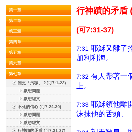
行神蹟的矛盾 
第一章
第二章
(可7:31-37)
第三章
第四章
耶穌又離了
7:31
第五章
加利利海。
第六章
第七章
有人帶著一
7:32
誰更「污穢」？(可7:1-23)
上。
默想問題
默想經文
耶穌領他離
7:33
不死的信心 (可7:24-30)
沫抹他的舌頭、
默想問題
默想經文
行神蹟的矛盾 (可7:31-37)