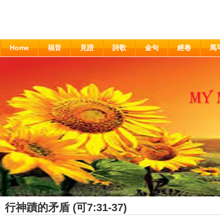
Home
福音
見證
詩歌
金句
經卷
馬
行神蹟的矛盾 (可7:31-37)