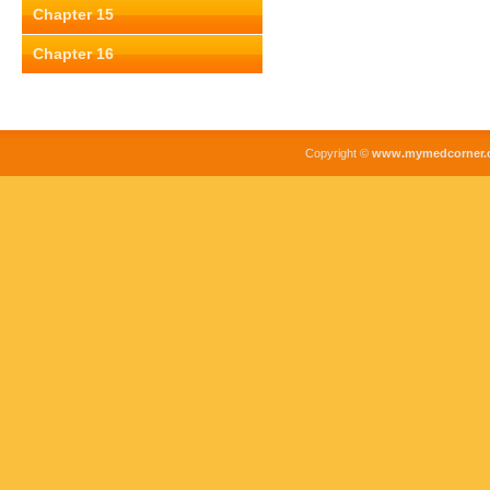
Chapter 15
Chapter 16
Copyright ©
www.mymedcorner