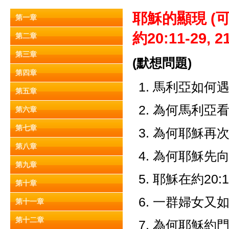
耶穌的顯現 (
可
第一章
約20:11-29, 21
第二章
第三章
(默想問題)
第四章
馬利亞如何
第五章
為何馬利亞看見
第六章
第七章
為何耶穌再次問
第八章
為何耶穌先
第九章
耶穌在約20
第十章
一群婦女又
第十一章
第十二章
為何耶穌約門徒