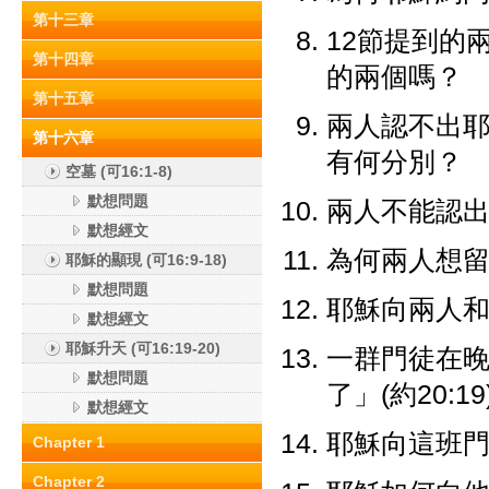
第十三章
12節提到的
第十四章
的兩個嗎？
第十五章
兩人認不出耶
第十六章
有何分別？
空墓 (可16:1-8)
默想問題
兩人不能認
默想經文
為何兩人想留住
耶穌的顯現 (可16:9-18)
默想問題
耶穌向兩人
默想經文
耶穌升天 (可16:19-20)
一群門徒在
默想問題
了」(約20:
默想經文
耶穌向這班
Chapter 1
Chapter 2