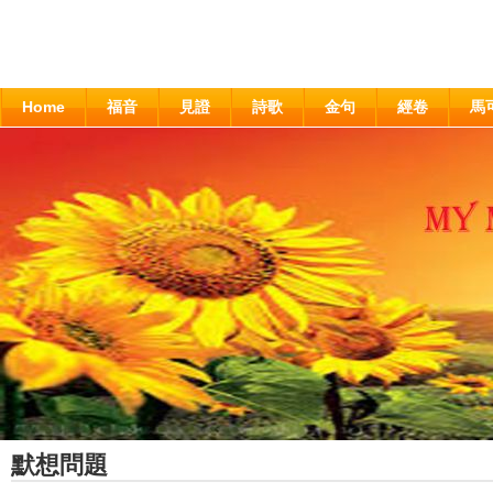
Home
福音
見證
詩歌
金句
經卷
馬
默想問題