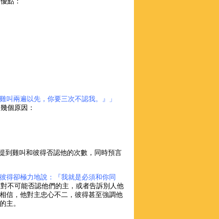
列優點：
雞叫兩遍以先，你要三次不認我。』」
列幾個原因：
提到雞叫和彼得否認他的次數，同時預言
彼得卻極力地說：『我就是必須和你同
們絕對不可能否認他們的主，或者告訴別人他
相信，他對主忠心不二，彼得甚至強調他
的主。