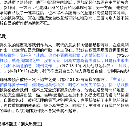
。為甚麼？這時候，他不但記起主的說話，更加記起他曾經在主面前矢言
」
(31節)。一方面，他驚訝耶穌的預言如此準確可靠；另一方面，他發
承認自己說了一連串謊話，也不得不承認自己的意志和肉體是何等薄弱。
心的彼得來說，實在很難接受自己竟然可以在頃刻間，三度向別人說不認
於自己的所作所為懊悔不已。
反思)
得失敗的經歷教導我們作為人，我們的意志和肉體都是很薄弱。在危急關
作出一些違背自己意願的行動，令主傷心。耶穌在客西馬尼園對睡眼惺忪
警醒禱告，免得入了迷惑。你們心靈固然願意，肉體卻軟弱了。」
(太2
裡頭，就是我肉體之中，沒有良善。因為立志為善由得我，只是行出來由
；我所不願意的惡，我倒去作。」
(羅7:18-19) 因此他勸勉我們：
「所以
。」
(林前10:12) 故此，我們不應對自己的能力存過份自信，否則容易
耶穌未預言彼得三次不認主之先，路22:31-32有這樣的敘述
：
「主又說
們像篩麥子一樣；但我已經為你祈求，叫你不至於失了信心。你回頭以後
彼得必然會跌倒，但不是完全沒有翻身的餘地。他會在適當時間和地點，
敘述完全顯露出這一點。當時復活的主在加利利的提比哩亞海邊向門徒顯
。自那次以後，彼得沉睡的靈再次甦醒過來，也重新修補了主和他的師徒
，再度重燃他的使命感，終身為主委身。同樣地，主深深了解我們的軟弱
的局面，以致我們跌倒後不會完全爬不起來。
彼得不認主 / 猶大出賣主)