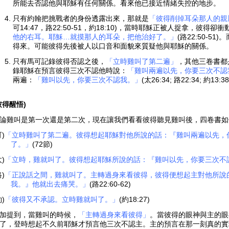
所能去否認他與耶穌有任何關係。看來他已接近情緒失控的地步。
只有約翰把挑戰者的身份透露出來，那就是
「彼得削掉耳朵那人的親
可14:47，路22:50-51，約18:10)，當時耶穌正被人捉拿，彼得卻衝
他的右耳。耶穌…就摸那人的耳朵，把他治好了。」
(路22:50-
得來。可能彼得先後被人以口音和面貌來質疑他與耶穌的關係。
只有馬可記錄彼得否認之後，
「立時雞叫了第二遍」
，其他三卷書都
錄耶穌在預言彼得三次不認他時說：
「雞叫兩遍以先，你要三次不認
兩遍：
「雞叫以先，你要三次不認我。」
(太26:34; 路22:34; 約13:38
彼得醒悟)
論雞叫是第一次還是第二次，現在讓我們看看彼得聽見雞叫後，四卷書如
可)
「立時雞叫了第二遍。彼得想起耶穌對他所說的話：『雞叫兩遍以先，
了。」
(72節)
太)
「立時，雞就叫了。彼得想起耶穌所說的話：『雞叫以先，你要三次不
路)
「正說話之間，雞就叫了。主轉過身來看彼得，彼得便想起主對他所說
我。』他就出去痛哭。」
(路22:60-62)
約)
「彼得又不承認。立時雞就叫了。」
(約18:27)
加提到，當雞叫的時候，
「主轉過身來看彼得」
。當彼得的眼神與主的眼
了，登時想起不久前耶穌才預言他三次不認主。主的預言在那一刻真的實