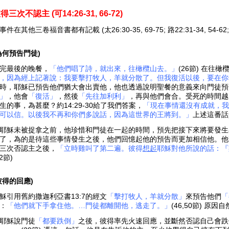
得三次不認主 (
可14:26-31, 66-72)
事件在其他三卷福音書都有記載 (太26:30-35, 69-75; 路22:31-34, 54-62; 約1
為何預告門徒)
完最後的晚餐，
「他們唱了詩，就出來，往橄欖山去。」
(26節) 在往
，因為經上記著說：我要擊打牧人，羊就分散了。但我復活以後，要在你
時，耶穌已預告他們猶大會出賣他，他也透過說明聖餐的意義來向門徒預
」
，他會
「復活」
，然後
「先往加利利」
，再與他們會合。受死的時間越
生的事，為甚麼？約14:29-30給了我們答案，
「現在事情還沒有成就，
可以信。以後我不再和你們多說話，因為這世界的王將到。」
上述這番話
耶穌未被捉拿之前，他珍惜和門徒在一起的時間，預先把接下來將要發生
了，為的是待這些事情發生之後，他們回憶起他的預告而更加相信他。他
三次否認主之後，
「立時雞叫了第二遍。彼得
想起
耶穌對他所說的話：『
72節)
彼得的回應)
穌引用舊約撒迦利亞書13:7的經文
「擊打牧人，羊就分散」
來預告他們
「
：
「他們就下手拿住他。…門徒都離開他，逃走了。」
(46,50節) 
耶穌說門徒
「都要跌倒」
之後，彼得率先火速回應，並斷然否認自己會跌