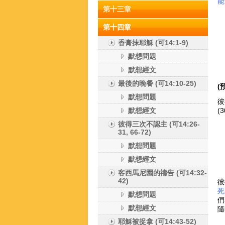
能
第十三章
第十四章
香膏抹耶穌 (可14:1-9)
默想問題
默想經文
最後的晚餐 (可14:10-25)
(
默想問題
彼
默想經文
(
彼得三次不認主 (可14:26-
31, 66-72)
默想問題
默想經文
客西馬尼園的禱告 (可14:32-
42)
彼
死
默想問題
們
默想經文
隨
耶穌被捉拿 (可14:43-52)