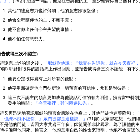
。』」
(29節) 憑這一句話，他是在告訴他的主，至少他覺得自己擁有下
其他門徒意志力也許薄弱，他的意志卻很堅強；
他會全程陪伴他的主，不離不棄；
他不會做出任何令主失望的事情；
他不怕任何惡勢力。
預告彼得三次不認主)
得說完上述的話之後，
「耶穌對他說：『我實在告訴你，就在今天夜裡，
30節) 耶穌對彼得的說話馬上作出回應，並預告彼得會三次不認他，有下
他要否定彼得擁有上列所有的優點；
他要重新確定他向門徒所說一切預言的可信性，尤其是對彼得；
這三次不認主的預言更加成為他說話可信的有力明證，預言當中特別
發生的時間：
「今天夜裡，雞叫兩遍以先」
。
得又再迅速地否認耶穌的預言會應驗在他身上，其他門徒也連聲附和：
「
，也總不能不認你。』眾門徒都是這樣說。」
(31節) 大家都在想，他
不是他的門徒，皆因大家共處三年多，師徒關係非比尋常。為了讓他的主
時準備與他同死。換言之，他願意用自己的性命來證明，他絕不會否認他