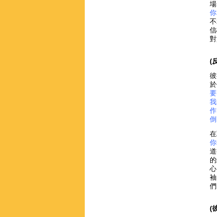
場
你
不
信
對
(
彼
於
要
我
作
倒
在
你
道
的
心
袖
們
(