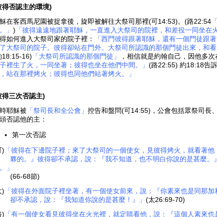
彼得否認主的環境)
穌在客西馬尼園被捉拿後，旋即被解往大祭司那裡(可14:53)。(路22:54
。」
)
「彼得遠遠地跟著耶穌，一直進入大祭司的院裡，和差役一同坐在
得如何進入大祭司家的院子裡：
「西門彼得跟著耶穌，還有一個門徒跟著
了大祭司的院子。彼得卻站在門外。大祭司所認識的那個門徒出來，和看
18:15-16)
「大祭司所認識的那個門徒」
，相信就是約翰自己，因他多次
子裡生了火，一同坐著；彼得也坐在他們中間。」
(路22:55) 約18:18
，站在那裡烤火；彼得也同他們站著烤火。」
彼得三次否認主)
時耶穌被
「祭司長和全公會」
控告和盤問(可14:55)，公會包括眾祭司長
頭否認他的主：
第一次否認
可)
「彼得在下邊院子裡；來了大祭司的一個使女，見彼得烤火，就看著他
的。』彼得卻不承認，說：『我不知道，也不明白你說的是甚麼。』於是出
。」
(66-68節)
太)
「彼得在外面院子裡坐著，有一個使女前來，說：『你素來也是同那加
卻不承認，說：『我知道你說的是甚麼！』」
(太26:69-70)
路)
「有一個使女看見彼得坐在火光裡，就定睛看他，說：『這個人素來也