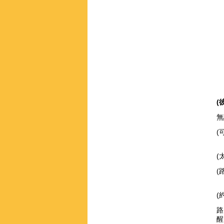
(
無
(
(
(
(
路
醒