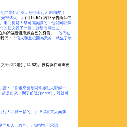
「他們拿住耶穌，把他帶到大祭司的宅
火光裡烤火。」
(可14:54) 約18章告訴我們
。那門徒是大祭司所認識的，他就同耶穌
門的使女說了一聲，就領彼得進去。」
在約翰福音裡隱藏自己的身份。
「他們在
告訴我們：
「僕人和差役因為天冷，就生了炭
、文士和長老(可14:53)。彼得就在這重要
，說：『你素來也是同拿撒勒人耶穌一
來，到了前院('porch')，雞就叫
利利人耶穌一夥的。』彼得在眾人面前
是同那人一夥的。』彼得卻不承認，