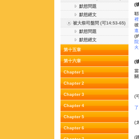
(
默想問題
耶
默想經文
裡
被大祭司盤問 (可14:53-65)
彼
進
默想問題
(約
默想經文
院
火
第十五章
第十六章
(
當
Chapter 1
關
Chapter 2
Chapter 3
(
夥
Chapter 4
了
Chapter 5
(
Chapter 6
(