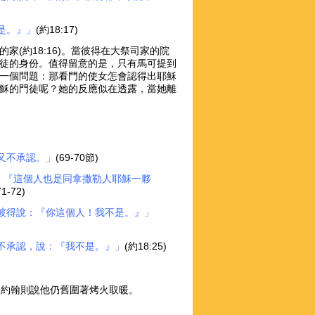
是。』」
(約18:17)
(約18:16)。當彼得在大祭司家的院
徒的身份。值得留意的是，只有馬可提到
一個問題：那看門的使女怎會認得出耶穌
穌的門徒呢？她的反應似在透露，當她離
又不承認。」
(69-70節)
人說：『這個人也是同拿撒勒人耶穌一夥
1-72)
彼得說：『你這個人！我不是。』」
不承認，說：『我不是。』」
(約18:25)
8)，約翰則說他仍舊圍著烤火取暖。