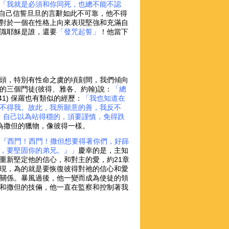
「我就是必須和你同死，也總不能不認
覺自己信誓旦旦的言辭如此不可靠，他不得
對於一個在性格上向來表現堅強和充滿自
識耶穌是誰，還要
「發咒起誓」
！他當下
頭，特別有性命之虞的頃刻間，我們傾向
的三個門徒(彼得、雅各、約翰)說：
「總
6:41) 保羅也有類似的經歷：
「我也知道在
不得我。故此，我所願意的善，我反不
，自己以為站得穩的，須要謹慎，免得跌
成為撒但的獵物，像彼得一樣。
：『西門！西門！撒但想要得著你們，好篩
，要堅固你的弟兄。』」
慶幸的是，主知
重新堅定他的信心，和對主的愛，約21章
現，為的就是要恢復彼得對祂的信心和愛
關係。暴風過後，他一變而成為使徒的領
和撒但的技倆，他一直在監察和控制著我