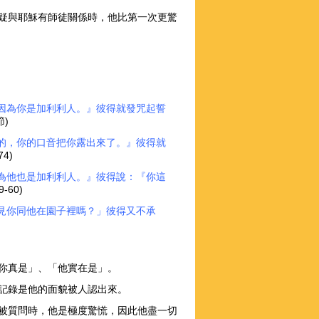
疑與耶穌有師徒關係時，他比第一次更驚
因為你是加利利人。』彼得就發咒起誓
節)
的，你的口音把你露出來了。』彼得就
74)
為他也是加利利人。』彼得說：『你這
9-60)
見你同他在園子裡嗎？」彼得又不承
你真是」、「他實在是」。
記錄是他的面貌被人認出來。
被質問時，他是極度驚慌，因此他盡一切