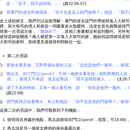
說：『女子，我不認得他。』」
(路22:56-57)
約)
「那看門的使女對彼得說：『你不也是這人的門徒嗎？』他說：『我不
合上述的經文，我們可以這樣理解：看門的使女從門外帶彼得進入大祭司的家
裡，與大祭司的僕人和差役一同圍著炭火取暖時，這使女首先挑戰彼得門
得第一次否認主後，
「雞就叫了」
，其他三卷書都沒有提到雞叫。另外有
彼得是師徒關係？兩人都是第一次進入大祭司的家，她如何認得彼得是耶
大祭司的家時，曾經遇見過彼得和耶穌在一起。
第二次否認
可)
「那使女看見他，又對旁邊站著的人說：『這也是他們一黨的。』彼得
太)
「既出去，到了門口(‘porch’)，又有一個使女看見他，就對那裡的
的。』彼得又不承認，並且起誓說：『我不認得那個人。』」
(太26:7
路)
「過了不多的時候，又有一個人看見他，說：『你也是他們一黨的。』
(路22:58)
約)
「西門彼得正站著烤火，有人對他說：『你不也是他的門徒嗎？』彼得
這第二次的否認中，我們可觀察到下列幾點：
彼得現在身處的地點，馬太說彼得在門口('porch'，前院，可14:6
馬太說是另一個使女將他的身份暴露出來。