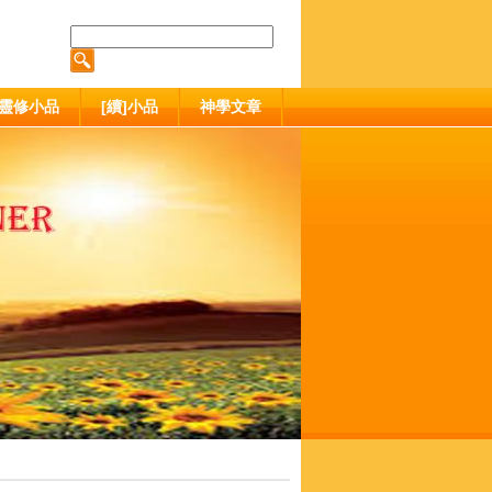
靈修小品
[續]小品
神學文章