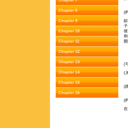
Chapter 7
Chapter 8
(
Chapter 9
綜
子
Chapter 10
彼
和
Chapter 11
開
Chapter 12
Chapter 13
(
Chapter 14
(
Chapter 15
(
Chapter 16
(
在