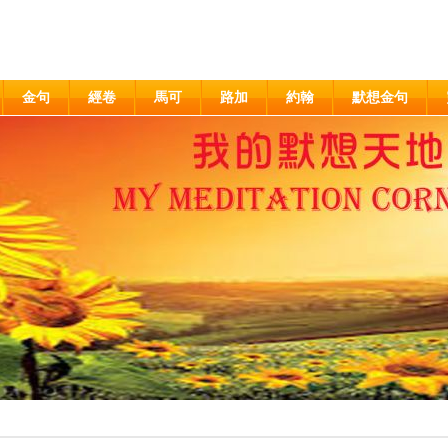
金句
經卷
馬可
路加
約翰
默想金句