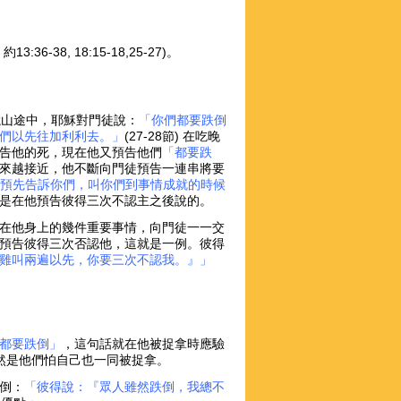
3:36-38, 18:15-18,25-27)。
橄欖山途中，耶穌對門徒說：
「你們都要跌倒
們以先往加利利去。」
(27-28節) 在吃晚
告他的死，現在他又預告他們
「都要跌
來越接近，他不斷向門徒預告一連串將要
我預先告訴你們，叫你們到事情成就的時候
是在他預告彼得三次不認主之後說的。
在他身上的幾件重要事情，向門徒一一交
預告彼得三次否認他，這就是一例。彼得
雞叫兩遍以先，你要三次不認我。』」
都要跌倒」
，這句話就在他被捉拿時應驗
原因自然是他們怕自己也一同被捉拿。
倒：
「彼得說：『眾人雖然跌倒，我總不