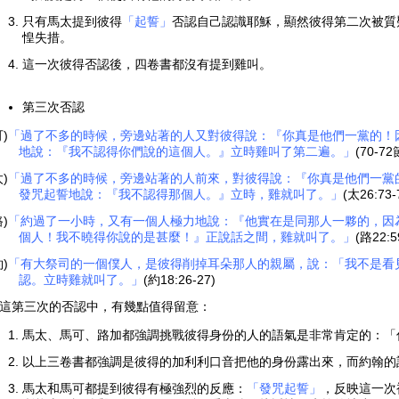
只有馬太提到彼得
「起誓」
否認自己認識耶穌，顯然彼得第二次被質
惶失措。
這一次彼得否認後，四卷書都沒有提到雞叫。
第三次否認
可)
「過了不多的時候，旁邊站著的人又對彼得說：『你真是他們一黨的！
地說：『我不認得你們說的這個人。』立時雞叫了第二遍。」
(70-72
太)
「過了不多的時候，旁邊站著的人前來，對彼得說：『你真是他們一黨
發咒起誓地說：『我不認得那個人。』立時，雞就叫了。」
(太26:73-
路)
「約過了一小時，又有一個人極力地說：『他實在是同那人一夥的，因
個人！我不曉得你說的是甚麼！』正說話之間，雞就叫了。」
(路22:5
約)
「有大祭司的一個僕人，是彼得削掉耳朵那人的親屬，說：「我不是看
認。立時雞就叫了。」
(約18:26-27)
這第三次的否認中，有幾點值得留意：
馬太、馬可、路加都強調挑戰彼得身份的人的語氣是非常肯定的：「
以上三卷書都強調是彼得的加利利口音把他的身份露出來，而約翰的
馬太和馬可都提到彼得有極強烈的反應：
「發咒起誓」
，反映這一次