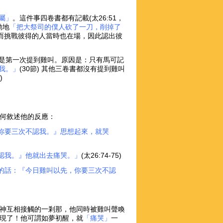
屬」
。這件事四卷書都有記載(太26:51，
動地
「把大祭司的僕人砍了一刀，削掉了
51)。而挑戰彼得的人當時也在場，因此認出彼
是第一次提到雞叫。原因是：只有馬可記
我。」
(30節) 其他三卷書都沒有提到雞叫
)
何敘述他的反應：
你要三次不認我。』思想起來，就哭
認我。』他就出去痛哭。」
(太26:74-75)
的話：『今日雞叫以先，你要三次不認
神互相接觸的一剎那，他同時被雞叫聲喚
現了！他可謂如夢初醒，就
「痛哭」
一