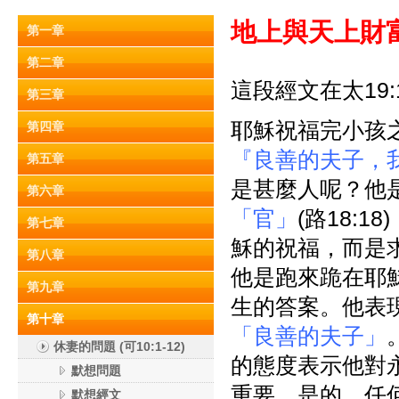
地上與天上財富
第一章
第二章
這段經文在太19:1
第三章
耶穌祝福完小孩
第四章
『良善的夫子，
第五章
是甚麼人呢？他
第六章
「官」
(路18:
第七章
穌的祝福，而是
第八章
他是跑來跪在耶
第九章
生的答案。他表
第十章
「良善的夫子」
休妻的問題 (可10:1-12)
的態度表示他對
默想問題
重要。是的，任
默想經文