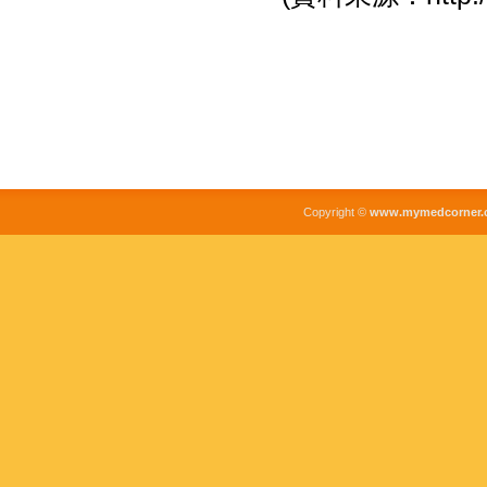
Copyright ©
www.mymedcorner