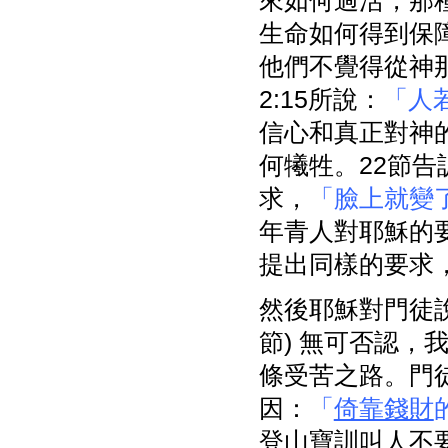
來如何過活，那
生命如何得到保
他們不覺得從神
2:15所說：
「人
信心和真正對神
何犧牲。22節
求，
「臉上就變
年青人對耶穌的
提出同樣的要求
然後耶穌對門徒
節) 無可否認
條受苦之路。門
因：
「
倚靠錢財
登山寶訓叫人不