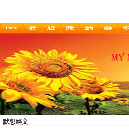
Home
福音
見證
詩歌
金句
經卷
馬
默想經文