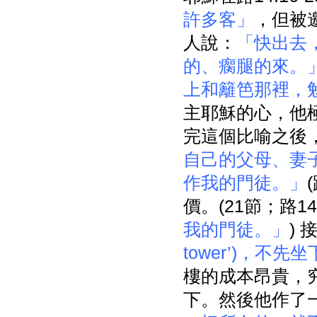
許多客」
，但被
人說：
「快出去
的、瘸腿的來。
上和籬笆那裡，
主耶穌的心，他
完這個比喻之後
自己的父母、妻
作我的門徒。」
價。(21節；路14
我的門徒。」
)
tower’)，
樓的成本昂貴，
下。然後他作了