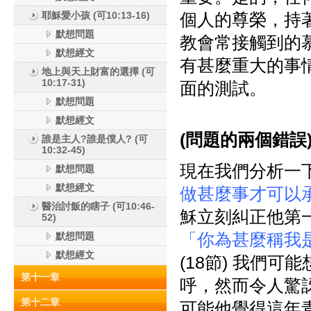
耶穌愛小孩 (可10:13-16)
個人的尊榮，持
默想問題
教會常接觸到的
默想經文
有甚麼重大的事
地上與天上財富的選擇 (可
10:17-31)
面的測試。
默想問題
默想經文
(
問題的兩個錯誤
誰是主人?誰是僕人? (可
10:32-45)
現在我們分析一
默想問題
默想經文
做甚麼事才可以
醫治討飯的瞎子 (可10:46-
穌立刻糾正他第
52)
「你為甚麼稱我
默想問題
默想經文
(18節) 我們可能
第十一章
呼，然而令人驚
第十二章
可能他覺得這年