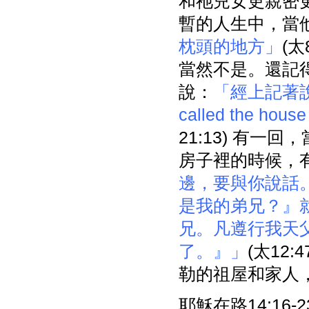
和祂兒女更親密
暫的人生中，當
枕頭的地方」
(
當然不是。還記
說：
「經上記著說
called the h
21:13) 有
房子裡的時候，
邊，要與你說話
是我的弟兄？』
兄。凡遵行我天
了。』」
(太12
勒的祖屋和家人
耶穌在路14:16