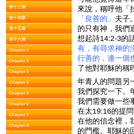
第十三章
來說，稱呼他「
「良善的」
夫子
第十四章
的只有神，我們
第十五章
想起詩14:2-3的
第十六章
有，有尋求神的
Chapter 1
行善的，連一個
Chapter 2
了他對耶穌的稱
Chapter 3
年青人的問題另
Chapter 4
我們探究一下。
Chapter 5
我們需要做一些
Chapter 6
在太19:16的提
Chapter 7
在他的信念裡，
Chapter 8
的門檻。耶穌的