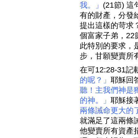
我。」
(21節)
有的財產，分發
提出這樣的苛求
個富家子弟，22
此特別的要求，
步，甘願變賣所
在可12:28-3
的呢？」
耶穌回
聽！主我們神是
的神。」
耶穌接
兩條誡命更大的
就滿足了這兩條
他變賣所有資產