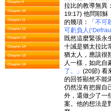
Chapter 9
拉比的教導無異
Chapter 10
19:17) 他問耶穌
Chapter 11
的幾項：
「不可
Chapter 12
可虧負人(‘Defra
既然這麼緊張永
Chapter 13
十誡是猶太拉比
Chapter 14
猶太人，應該很
Chapter 15
人一樣，如此自
Chapter 16
了。」
(20節)
的回答顯然不能
仍然沒有把握自
外，還做少了一
案。他的想法是