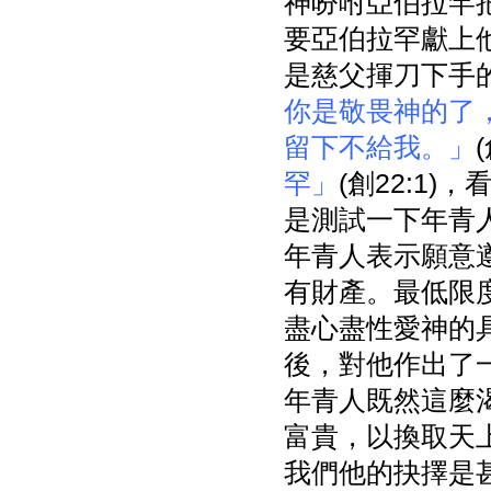
神吩咐亞伯拉罕
要亞伯拉罕獻上
是慈父揮刀下手
你是敬畏神的了
留下不給我。」
罕」
(創22:1
是測試一下年青
年青人表示願意
有財產。最低限
盡心盡性愛神的
後，對他作出了
年青人既然這麼
富貴，以換取天
我們他的抉擇是