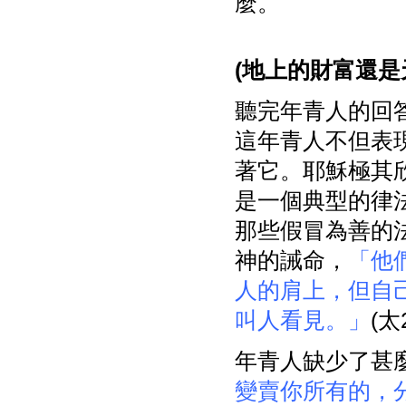
麼。
(
地上的財富還是
聽完年青人的回
這年青人不但表
著它。耶穌極其
是一個典型的律
那些假冒為善的
神的誡命，
「他
人的肩上，但自
叫人看見。」
(太2
年青人缺少了甚
變賣你所有的，