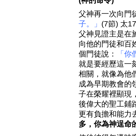
(
神的命令)
父神再一次向門
子。」
(7節) 太1
父神見證主是在
向他的門徒和百姓
個門徒說：
「你
就是要經歷這一
相關，就像為他
成為早期教會的
子在榮耀裡顯現
後偉大的聖工鋪
更有負擔和能力
多，你為神逞命