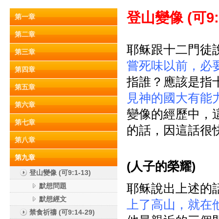
登山變像 (
可9:
第一章
第二章
耶稣跟十二門徒
第三章
嘗死味以前，必
第四章
指誰？應該是指
第五章
見神的國大有能
第六章
變像的經歷中，
第七章
的話，因這話很
第八章
第九章
(
人子的榮耀)
登山變像 (可9:1-13)
耶稣說出上述的
默想問題
默想經文
上了高山，就在
禁食祈禱 (可9:14-29)