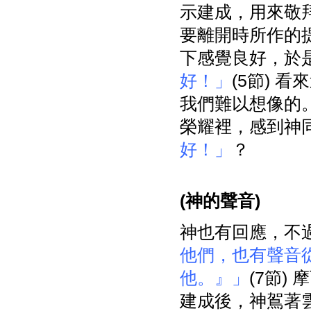
示建成，用來敬
要離開時所作的
下感覺良好，於
好！」
(5節) 
我們難以想像的
榮耀裡，感到神
好！」
？
(
神的聲音)
神也有回應，不
他們，也有聲音
他。』」
(7節
建成後，神鴐著