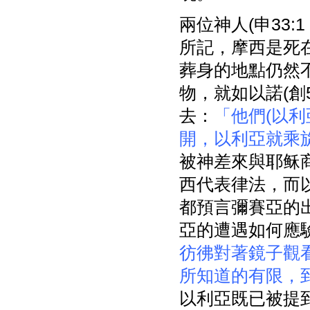
兩位神人(申33:
所記，摩西是死
葬身的地點仍然不詳
物，就如以諾(創5
去：
「他們(以
開，以利亞就乘
被神差來與耶稣
西代表律法，而
都預言彌賽亞的
亞的遭遇如何應驗
彷彿對著鏡子觀
所知道的有限，
以利亞既已被提