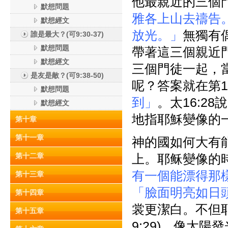
他最親近的三個門徒
默想問題
雅各上山去禱告
默想經文
放光。」
無獨有
誰是最大？(可9:30-37)
默想問題
帶著這三個親近門
默想經文
三個門徒一起，
是友是敵？(可9:38-50)
呢？答案就在第
默想問題
到」
。太16:28
默想經文
地指耶穌變像的
第十章
第十一章
神的國如何大有
第十二章
上。耶稣變像的
有一個能漂得那
第十三章
「臉面明亮如日
第十四章
裳更潔白。不但
第十五章
9:29)，像太