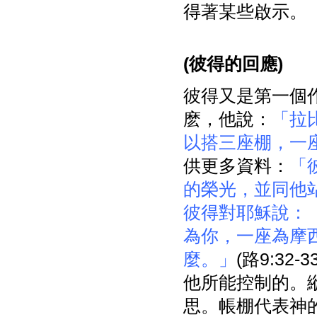
得著某些啟示。
(
彼得的回應)
彼得又是第一個
麽，他說：
「拉
以搭三座棚，一
供更多資料：
「
的榮光，並同他
彼得對耶穌說：
為你，一座為摩
麼。」
(路9:3
他所能控制的。
思。帳棚代表神的