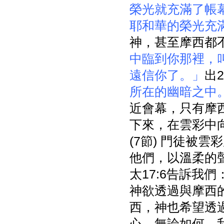
榮光就充滿了帳
耶和華的榮光充
神，甚至摩西都不
中臨到你那裡，
遠信你了。」
出2
所在的幽暗之中
近會幕，只有摩
下來，在雲彩中
(7節) 門徒被
他們，以溫柔的
太17:6告訴我們
神欲透過與摩西
西，神也希望透
心。無論如何，