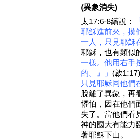
(
異象消失)
太17:6-8續說：
耶穌進前來，摸
一人，只見耶穌
耶穌，也有類似
一樣。他用右手
的。』」
(啟1:1
只見耶穌同他們
脫離了異象，再
懼怕，因在他們
失了。當他們看
神的國大有能力
著耶穌下山。