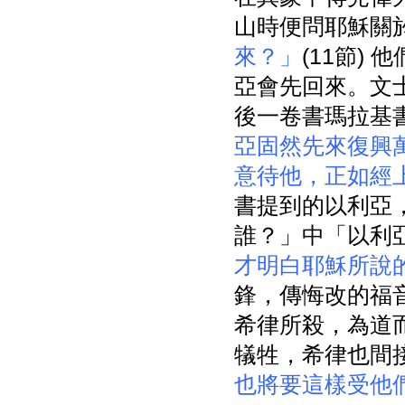
山時便問耶穌關
來？」
(11節)
亞會先回來。文
後一卷書瑪拉基書
亞固然先來復興萬
意待他，正如經
書提到的以利亞
誰？」中「以利亞
才明白耶穌所說
鋒，傳悔改的福
希律所殺，為道而
犠牲，希律也間接
也將要這樣受他