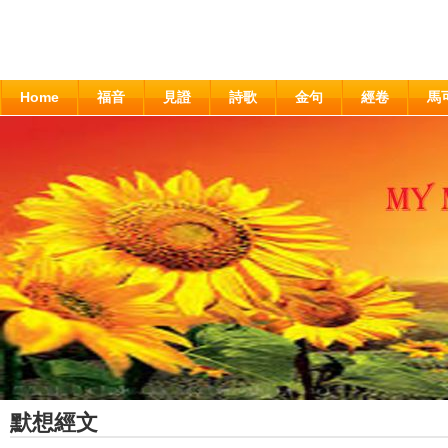
Home
福音
見證
詩歌
金句
經卷
馬
默想經文