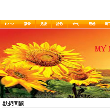
Home
福音
見證
詩歌
金句
經卷
馬
默想問題