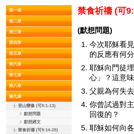
禁食祈禱 (
可9:
第一章
第二章
(默想問題)
第三章
第四章
今次耶穌看
的反應有何分別？(
第五章
第六章
耶穌向門徒埋
第七章
心」？這意
第八章
父親為何失
第九章
你曾試過對
登山變像 (可9:1-13)
回復的？
默想問題
默想經文
耶穌如何向
禁食祈禱 (可9:14-29)