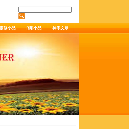
靈修小品
[續]小品
神學文章