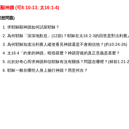
顯神蹟 (
可8:10-13;
太16:1-4)
默想問題)
求耶穌顯神蹟如何試探耶穌？
為何耶穌「深深地歎息」(12節)？耶穌在太16:2-3的回答是對法利
為何耶穌知道法利賽人縱使看見神蹟還是不會相信他？(約10:24-26)
太16:4「約拿的神蹟」暗指甚麼？神蹟背後的真正意義是甚麼？
出於好奇心而求神蹟和信耶穌有沒有關係？問題在哪裡？(林前1:21-2
耶穌一般在哪些人身上施行神蹟？用意何在？