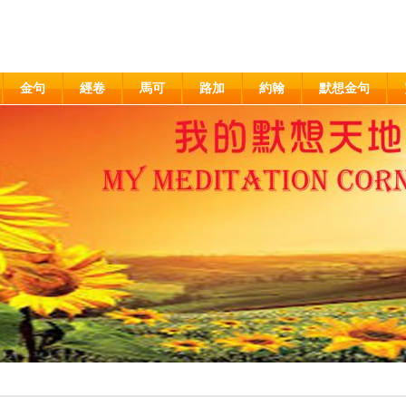
金句
經卷
馬可
路加
約翰
默想金句