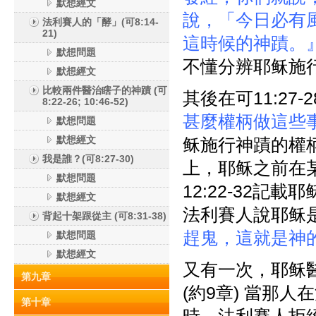
默想經文
說，「今日必有
法利賽人的「酵」(可8:14-
21)
這時候的神蹟。
默想問題
不懂分辨耶稣施
默想經文
比較兩件醫治瞎子的神蹟 (可
其後在可11:2
8:22-26; 10:46-52)
甚麼權柄做這些
默想問題
默想經文
稣施行神蹟的權
我是誰？(可8:27-30)
上，耶稣之前在
默想問題
12:22-32
默想經文
法利賽人說耶稣
背起十架跟從主 (可8:31-38)
趕鬼，這就是神
默想問題
默想經文
又有一次，耶稣
第九章
(約9章) 當那
第十章