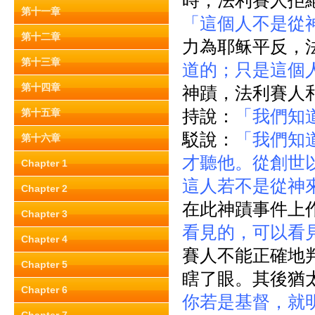
時，法利賽人拒
第十一章
「這個人不是從
第十二章
力為耶稣平反，
第十三章
道的；只是這個
第十四章
神蹟，法利賽人
持說：
「我們知
第十五章
駁說：
「我們知
第十六章
才聽他。從創世
Chapter 1
這人若不是從神
Chapter 2
在此神蹟事件上
Chapter 3
看見的，可以看
Chapter 4
賽人不能正確地
Chapter 5
瞎了眼。其後猶
Chapter 6
你若是基督，就