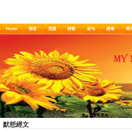
Home
福音
見證
詩歌
金句
經卷
馬
默想經文