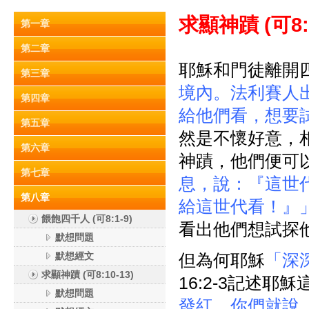
求顯神蹟 (
可8:
第一章
第二章
耶穌和門徒離開
第三章
境內。法利賽人出來
第四章
給他們看，想要
第五章
然是不懷好意，
第六章
神蹟，他們便可
第七章
息，說：『這世
第八章
給這世代看！』
餵飽四千人 (可8:1-9)
看出他們想試探
默想問題
默想經文
但為何耶穌
「深
求顯神蹟 (可8:10-13)
16:2-3記述
默想問題
發紅，你們就說