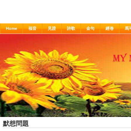
Home
福音
見證
詩歌
金句
經卷
馬
默想問題