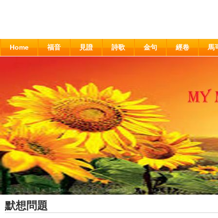
Home
福音
見證
詩歌
金句
經卷
馬
默想問題