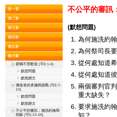
不公平的審訊：
第一章
第二章
(默想問題)
第三章
第四章
為何施洗約
第五章
為何祭司長要把
第六章
從何處知道
家鄉不受歡迎 (可6:1-6)
默想問題
從何處知道彼拉
默想經文
兩個審判官
傳道者的承擔與挑戰 (可6:7-
13)
重大缺失？
默想問題
默想經文
要求施洗約
不公平的審訊：施洗約翰與
知？
耶穌 (可6:14-29)