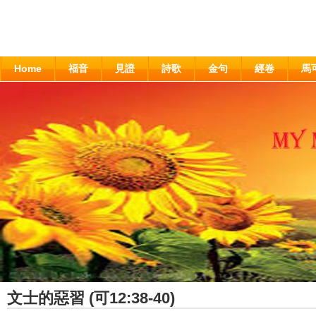
Home
福音
見證
詩歌
金句
經卷
馬
文士的惡習 (可12:38-40)